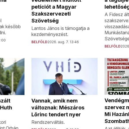
lehetősé
petíciót a Magyar
Szakszervezeti
A Fidesz ált
szakszervez
l
Szövetség
visszaadás
ak később
Lantos János is támogatja a
Munkástan
lni.
kezdeményezést.
Szövetsége
5:00
BELFÖLD
2026. aug. 7. 13:46
BELFÖLD
2026.
Vendégmu
zált
Vannak, amik nem
szervez 
 Huth
változnak: Mészáros
Mi Hazán
Lőrinc tendert nyer
Szombat
ori
Rendszerváltás.
int Orbán
Azt állítják