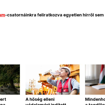
]
ram
-csatornáinkra feliratkozva egyetlen hírről sem
Mindenhol
ert
A hőség elleni
a tagdíjl
una
védelemért indított