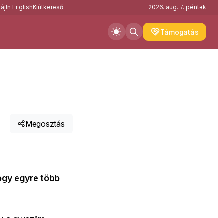
áj
In English
Kiútkereső
2026. aug. 7. péntek
Támogatás
Megosztás
hogy egyre több