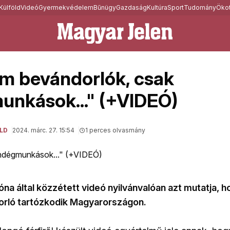
Külföld
Videó
Gyermekvédelem
Bűnügy
Gazdaság
Kultúra
Sport
Tudomány
Ökot
m bevándorlók, csak
nkások..." (+VIDEÓ)
LD
2024. márc. 27. 15:54
1 perces olvasmány
óna által közzétett videó nyilvánvalóan azt mutatja, 
rló tartózkodik Magyarországon.