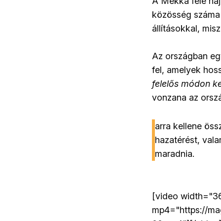
A Mekka felé haj
közösség száma é
állításokkal, mi
Az országban eg
fel, amelyek hos
felelős módon ke
vonzana az orsz
arra kellene ös
hazatérést, val
maradnia.
[video width="3
mp4="https://ma