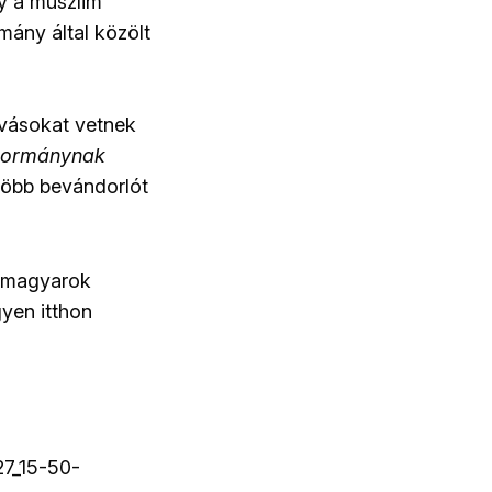
gy a muszlim
ány által közölt
ívásokat vetnek
kormánynak
több bevándorlót
t magyarok
yen itthon
27_15-50-