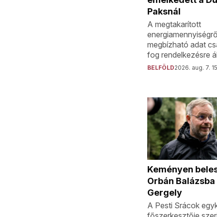
Paksnál
A megtakarított
energiamennyiségrő
megbízható adat cs
fog rendelkezésre ál
BELFÖLD
2026. aug. 7. 1
Keményen beles
Orbán Balázsba
Gergely
A Pesti Srácok egyk
főszerkesztője szer