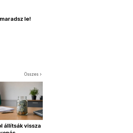
 maradsz le!
Összes
 állítsák vissza
evonás