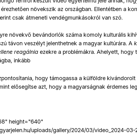
longó férfiről készült videó egyértelmű jele annak, ho
rezhetően növekszik az országban. Ellentétben a korm
szerint csak átmeneti vendégmunkásokról van szó.
yre növekvő bevándorlók száma komoly kulturális kih
szú távon veszélyt jelenthetnek a magyar kultúrára. A
llene reagálnia
ezekre a problémákra. Ahelyett, hogy 
ágba, inkább
szpontosítania, hogy támogassa a külföldre kivándorol
amint elősegítse azt, hogy a magyarságnak érdemes leg
68" height="640"
gyarjelen.hu/uploads/gallery/2024/03/video_2024-03-