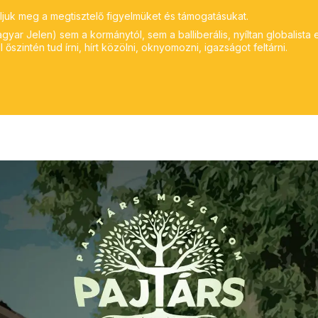
ljuk meg a megtisztelő figyelmüket és támogatásukat.
yar Jelen) sem a kormánytól, sem a balliberális, nyíltan globalista 
 őszintén tud írni, hírt közölni, oknyomozni, igazságot feltárni.