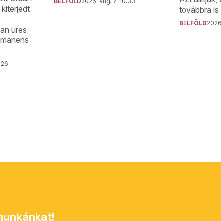
BELFÖLD
2026. aug. 7. 10:33
iterjedt
továbbra is 
BELFÖLD
2026.
san üres
ermanens
1:26
unkánkat!