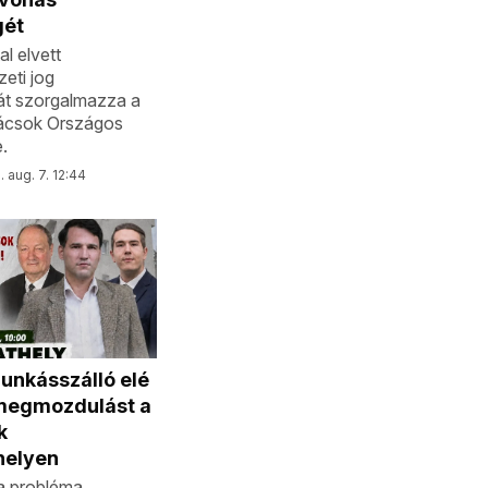
gét
al elvett
eti jog
át szorgalmazza a
ácsok Országos
.
 aug. 7. 12:44
nkásszálló elé
megmozdulást a
k
helyen
, a probléma