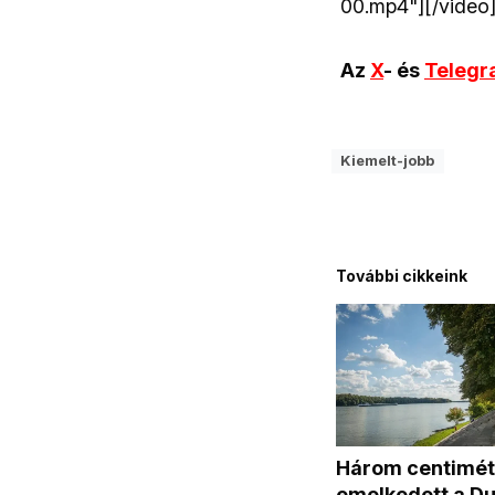
00.mp4"][/video
Az
X
- és
Teleg
Kiemelt-jobb
További cikkeink
Három centimét
emelkedett a D