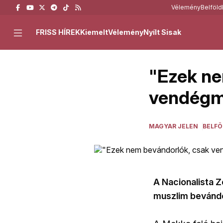
Vélemény
Belföld
FRISS HÍREK
Kiemelt
Vélemény
Nyílt Sisak
"Ezek ne
vendégmu
MAGYAR JELEN
BELFÖ
A Nacionalista Z
muszlim bevándo