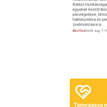
Balázs munkássága k
egyebek között libsi
pénzégetésre, kíno
hablatyolásra és p
zsebhokizásra is.
BELFÖLD
2026. aug. 7. 1
Támogassa m