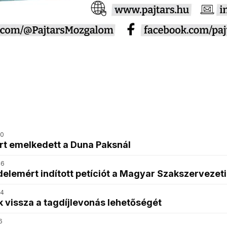
00
t emelkedett a Duna Paksnál
46
delemért indított petíciót a Magyar Szakszervezet
44
k vissza a tagdíjlevonás lehetőségét
6