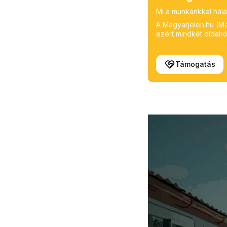
Mi a munkánkkal hálá
A Magyarjelen.hu (Mag
ezért mindkét oldalról
Támogatás