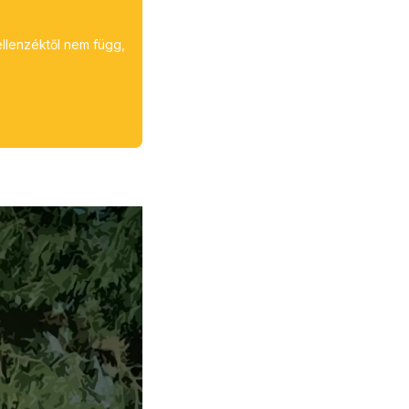
ellenzéktől nem függ,