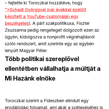
– fejtette ki Toroczkai hozzátéve, hogy
">Schadl Györggyel már évekkel ezelőtt
készített a YouTube-csatornáján egy
beszélgetést
. A párt szakpolitikusa, Fiszter
Zsuzsanna pedig rengeteget dolgozott ezen az
ügyön, kidolgozva a nonprofit végrehajtásról
szóló rendszert, amit szerinte egy az egyben
lenyúlt Magyar Péter.
Több politikai szereplővel
ellentétben vállalhatja a múltját a
Mi Hazánk elnöke
Toroczkai szerint a Fideszben elindult egy
erodálódási folyamat, ami akár a széteséséhez is