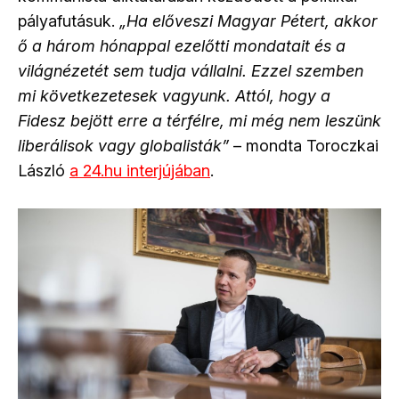
pályafutásuk.
„Ha előveszi Magyar Pétert, akkor
ő a három hónappal ezelőtti mondatait és a
világnézetét sem tudja vállalni. Ezzel szemben
mi következetesek vagyunk. Attól, hogy a
Fidesz bejött erre a térfélre, mi még nem leszünk
liberálisok vagy globalisták”
– mondta Toroczkai
László
a 24.hu interjújában
.