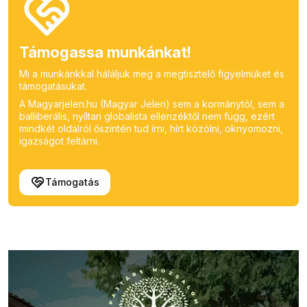
Támogassa munkánkat!
Mi a munkánkkal háláljuk meg a megtisztelő figyelmüket és
támogatásukat.
A Magyarjelen.hu (Magyar Jelen) sem a kormánytól, sem a
balliberális, nyíltan globalista ellenzéktől nem függ, ezért
mindkét oldalról őszintén tud írni, hírt közölni, oknyomozni,
igazságot feltárni.
Támogatás