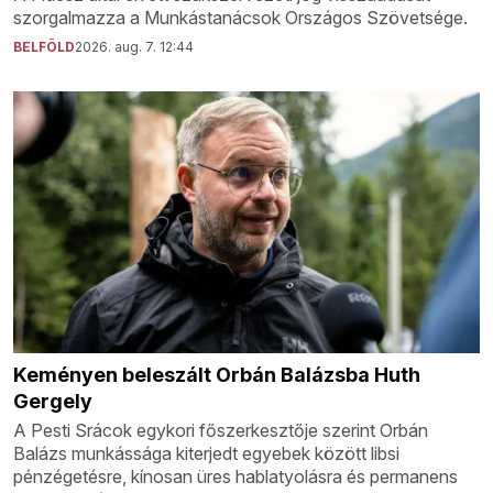
szorgalmazza a Munkástanácsok Országos Szövetsége.
BELFÖLD
2026. aug. 7. 12:44
Keményen beleszált Orbán Balázsba Huth
Gergely
A Pesti Srácok egykori főszerkesztője szerint Orbán
Balázs munkássága kiterjedt egyebek között libsi
pénzégetésre, kínosan üres hablatyolásra és permanens