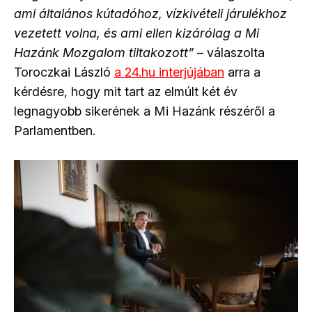
ami általános kútadóhoz, vízkivételi járulékhoz
vezetett volna, és ami ellen kizárólag a Mi
Hazánk Mozgalom tiltakozott”
– válaszolta
Toroczkai László
a 24.hu interjújában
arra a
kérdésre, hogy mit tart az elmúlt két év
legnagyobb sikerének a Mi Hazánk részéről a
Parlamentben.