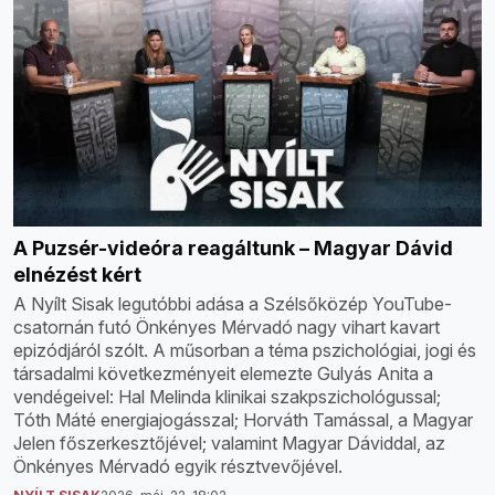
A Puzsér-videóra reagáltunk – Magyar Dávid
elnézést kért
A Nyílt Sisak legutóbbi adása a Szélsőközép YouTube-
csatornán futó Önkényes Mérvadó nagy vihart kavart
epizódjáról szólt. A műsorban a téma pszichológiai, jogi és
társadalmi következményeit elemezte Gulyás Anita a
vendégeivel: Hal Melinda klinikai szakpszichológussal;
Tóth Máté energiajogásszal; Horváth Tamással, a Magyar
Jelen főszerkesztőjével; valamint Magyar Dáviddal, az
Önkényes Mérvadó egyik résztvevőjével.