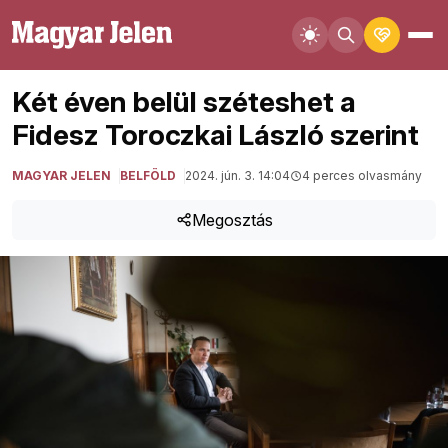
Két éven belül széteshet a
Fidesz Toroczkai László szerint
MAGYAR JELEN
BELFÖLD
2024. jún. 3. 14:04
4 perces olvasmány
Megosztás