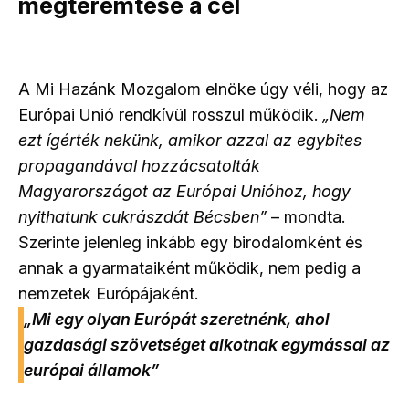
megteremtése a cél
A Mi Hazánk Mozgalom elnöke úgy véli, hogy az
Európai Unió rendkívül rosszul működik.
„Nem
ezt ígérték nekünk, amikor azzal az egybites
propagandával hozzácsatolták
Magyarországot az Európai Unióhoz, hogy
nyithatunk cukrászdát Bécsben”
– mondta.
Szerinte jelenleg inkább egy birodalomként és
annak a gyarmataiként működik, nem pedig a
nemzetek Európájaként.
„Mi egy olyan Európát szeretnénk, ahol
gazdasági szövetséget alkotnak egymással az
európai államok”