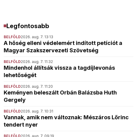
Legfontosabb
BELFÖLD
2026. aug. 7. 13:13
A hőség elleni védelemért indított petíciót a
Magyar Szakszervezeti Szövetség
BELFÖLD
2026. aug. 7. 11:32
Mindenhol állítsák vissza a tagdíjlevonás
lehetőségét
BELFÖLD
2026. aug. 7. 11:20
Keményen beleszált Orbán Balázsba Huth
Gergely
BELFÖLD
2026. aug. 7. 10:31
Vannak, amik nem változnak: Mészáros Lőrinc
tendert nyer
BELFÖLD
2026. aug. 7. 09:19