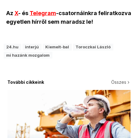
Az
X
- és
Telegram
-csatornáinkra feliratkozva
egyetlen hírről sem maradsz le!
24.hu
interjú
Kiemelt-bal
Toroczkai László
mi hazánk mozgalom
További cikkeink
Összes