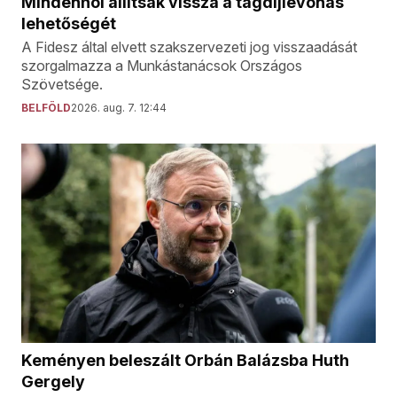
Mindenhol állítsák vissza a tagdíjlevonás
lehetőségét
A Fidesz által elvett szakszervezeti jog visszaadását
szorgalmazza a Munkástanácsok Országos
Szövetsége.
BELFÖLD
2026. aug. 7. 12:44
Keményen beleszált Orbán Balázsba Huth
Gergely