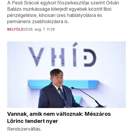
A Pesti Srácok egykori főszerkesztője szerint Orbán
Balázs munkássága kiterjedt egyebek között libsi
pénzégetésre, kínosan üres hablatyolásra és
permanens zsebhokizásra is.
BELFÖLD
2026. aug. 7. 11:26
Vannak, amik nem változnak: Mészáros
Lőrinc tendert nyer
Rendszerváltás.