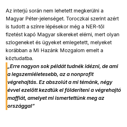
Az interjú során nem lehetett megkerülni a
Magyar Péter-jelenséget. Toroczkai szerint azért
is tudott a színre lépésekor még a NER-től
fizetést kapó Magyar sikereket elérni, mert olyan
szlogeneket és ügyeket emlegetett, melyeket
korábban a Mi Hazánk Mozgalom emelt a
köztudatba.
„Erre nagyon sok példát tudnék idézni, de ami
a legszemléletesebb, az a nonprofit
végrehajtás. Ez abszolút a mi témánk, négy
évvel ezelőtt kezdtük el földeríteni a végrehajtó
maffiát, amelyet mi ismertettünk meg az
országgal”