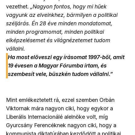
vezethet.
„Nagyon fontos, hogy mi hűek
vagyunk az elveinkhez, bármilyen a politikai
széljárás. Én 28 éve minden mondatomat,
minden programomat, minden politikai
elképzelésemet és világnézetemet tudom
vállalni.
Ha most előveszi egy írásomat 1997-ből, amit
19 évesen a Magyar Fórumba írtam, és
szembesít vele, büszkén tudom vállalni.”
Mint emlékeztetett rá, ezzel szemben Orbán
Viktornak mára nagyon ciki, hogy egykor a
Liberális Internacionálé alelnöke volt, míg
Gyurcsány Ferencéknek nagyon ciki, hogy a
kommunista diktatúrában kezdődött a politikai