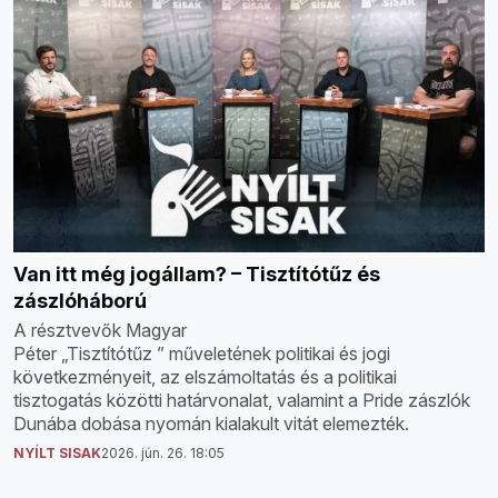
Van itt még jogállam? – Tisztítótűz és
zászlóháború
A résztvevők Magyar
Péter „Tisztítótűz ” műveletének politikai és jogi
következményeit, az elszámoltatás és a politikai
tisztogatás közötti határvonalat, valamint a Pride zászlók
Dunába dobása nyomán kialakult vitát elemezték.
NYÍLT SISAK
2026. jún. 26. 18:05