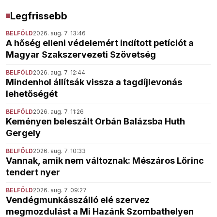
Legfrissebb
BELFÖLD
2026. aug. 7. 13:46
A hőség elleni védelemért indított petíciót a
Magyar Szakszervezeti Szövetség
BELFÖLD
2026. aug. 7. 12:44
Mindenhol állítsák vissza a tagdíjlevonás
lehetőségét
BELFÖLD
2026. aug. 7. 11:26
Keményen beleszált Orbán Balázsba Huth
Gergely
BELFÖLD
2026. aug. 7. 10:33
Vannak, amik nem változnak: Mészáros Lőrinc
tendert nyer
BELFÖLD
2026. aug. 7. 09:27
Vendégmunkásszálló elé szervez
megmozdulást a Mi Hazánk Szombathelyen