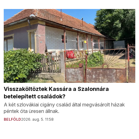
Visszaköltöztek Kassára a Szalonnára
betelepített családok?
A két szlovákiai cigány család által megvásárolt házak
péntek óta üresen állnak.
BELFÖLD
2026. aug. 5. 11:58