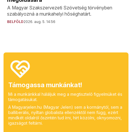
A Magyar Szakszervezeti Szövetség törvényben
szabályozná a munkahelyi hőséghatárt.
BELFÖLD
2026. aug. 5. 14:56
Támogassa munkánkat!
Mi a munkánkkal háláljuk meg a megtisztelő figyelmüket és
támogatásukat.
A Magyarjelen.hu (Magyar Jelen) sem a kormánytól, sem a
balliberális, nyíltan globalista ellenzéktől nem függ, ezért
mindkét oldalról őszintén tud írni, hírt közölni, oknyomozni,
igazságot feltárni.