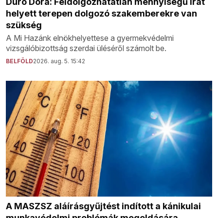
Dúró Dóra: Feldolgozhatatlan mennyiségű irat
helyett terepen dolgozó szakemberekre van
szükség
A Mi Hazánk elnökhelyettese a gyermekvédelmi
vizsgálóbizottság szerdai üléséről számolt be.
BELFÖLD
2026. aug. 5. 15:42
A MASZSZ aláírásgyűjtést indított a kánikulai
munkavédelmi problémák megoldására