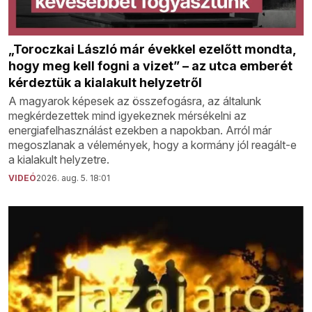
„Toroczkai László már évekkel ezelőtt mondta,
hogy meg kell fogni a vizet” – az utca emberét
kérdeztük a kialakult helyzetről
A magyarok képesek az összefogásra, az általunk
megkérdezettek mind igyekeznek mérsékelni az
energiafelhasználást ezekben a napokban. Arról már
megoszlanak a vélemények, hogy a kormány jól reagált-e
a kialakult helyzetre.
VIDEÓ
2026. aug. 5. 18:01