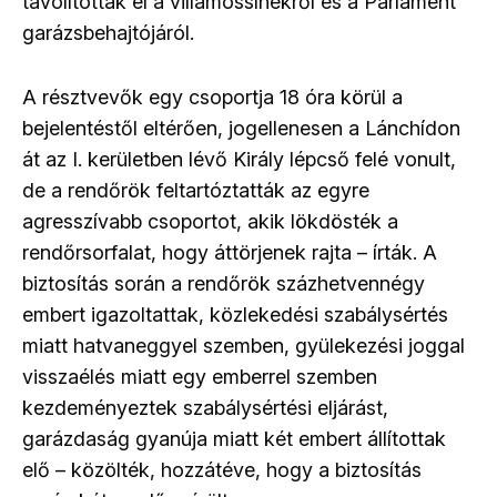
távolítottak el a villamossínekről és a Parlament
garázsbehajtójáról.
A résztvevők egy csoportja 18 óra körül a
bejelentéstől eltérően, jogellenesen a Lánchídon
át az I. kerületben lévő Király lépcső felé vonult,
de a rendőrök feltartóztatták az egyre
agresszívabb csoportot, akik lökdösték a
rendőrsorfalat, hogy áttörjenek rajta – írták. A
biztosítás során a rendőrök százhetvennégy
embert igazoltattak, közlekedési szabálysértés
miatt hatvaneggyel szemben, gyülekezési joggal
visszaélés miatt egy emberrel szemben
kezdeményeztek szabálysértési eljárást,
garázdaság gyanúja miatt két embert állítottak
elő – közölték, hozzátéve, hogy a biztosítás