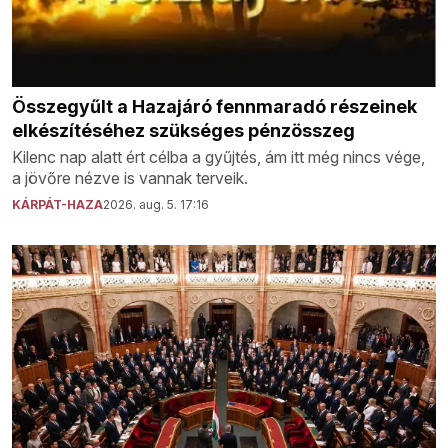
Összegyűlt a Hazajáró fennmaradó részeinek
elkészítéséhez szükséges pénzösszeg
Kilenc nap alatt ért célba a gyűjtés, ám itt még nincs vége,
a jövőre nézve is vannak terveik.
KÁRPÁT-HAZA
2026. aug. 5. 17:16