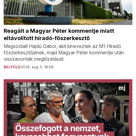
Reagált a Magyar Péter kommentje miatt
eltávolított híradó-főszerkesztő
Megszólalt Hajdú Gábor, akit kineveztek az M1 Híradó
főszerkesztőjének, majd Magyar Péter kommentje után
visszavonták megbízatását.
BELFÖLD
2026. aug. 5. 18:58