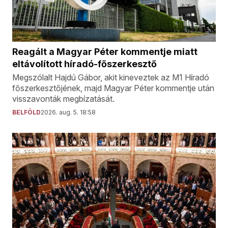
Reagált a Magyar Péter kommentje miatt
eltávolított híradó-főszerkesztő
Megszólalt Hajdú Gábor, akit kineveztek az M1 Híradó
főszerkesztőjének, majd Magyar Péter kommentje után
visszavonták megbízatását.
BELFÖLD
2026. aug. 5. 18:58