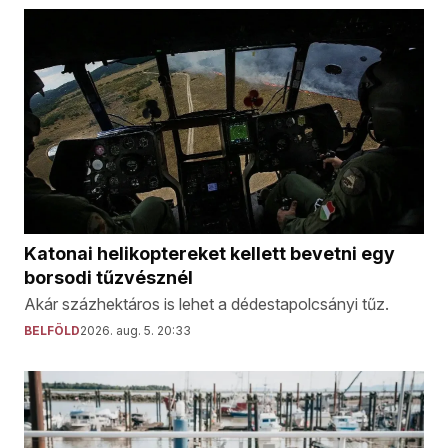
Katonai helikoptereket kellett bevetni egy
borsodi tűzvésznél
Akár százhektáros is lehet a dédestapolcsányi tűz.
BELFÖLD
2026. aug. 5. 20:33