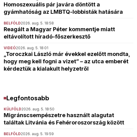
Homoszexuális pár javára döntött a
gyámhatóság az LMBTQ-lobbisták hatására
BELFÖLD
2026. aug. 5. 18:58
Reagált a Magyar Péter kommentje miatt
eltávolított híradó-főszerkesztő
VIDEÓ
2026. aug. 5. 18:01
„Toroczkai László már évekkel ezelőtt mondta,
hogy meg kell fogni a vizet” – az utca emberét
kérdeztük a kialakult helyzetről
Legfontosabb
KÜLFÖLD
2026. aug. 5. 18:50
Migránscsempészetre használt alagutat
találtak Litvánia és Fehéroroszország között
BELFÖLD
2026. aug. 5. 19:59