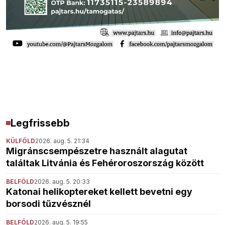
Legfrissebb
KÜLFÖLD
2026. aug. 5. 21:34
Migránscsempészetre használt alagutat
találtak Litvánia és Fehéroroszország között
BELFÖLD
2026. aug. 5. 20:33
Katonai helikoptereket kellett bevetni egy
borsodi tűzvésznél
BELFÖLD
2026. aug. 5. 19:55