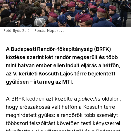
Fotó: Ilyés Zalán | Forrás: Népszava
A Budapesti Rendőr-főkapitányság (BRFK)
közlése szerint két rendőr megsérült és több
mint hatvan ember ellen indult eljárás a hétfőn,
az V. kerületi Kossuth Lajos térre bejelentett
gyűlésen – írta meg az MTI.
A BRFK kedden azt közölte a
police.hu
oldalon,
hogy erőszakossá vált hétfőn a Kossuth térre
meghirdetett gyűlés: a rendőrök több személyt
többszöri felszólítást követően testi kényszerrel