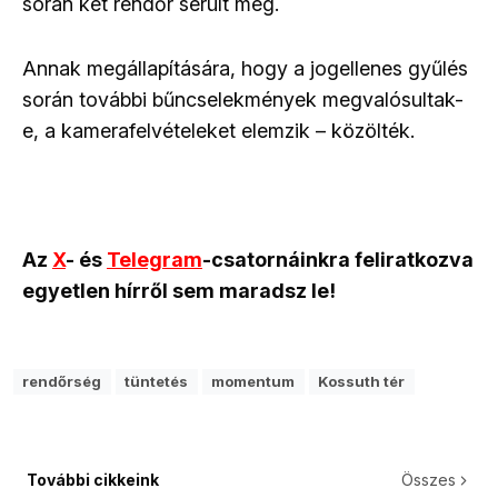
során két rendőr sérült meg.
Annak megállapítására, hogy a jogellenes gyűlés
során további bűncselekmények megvalósultak-
e, a kamerafelvételeket elemzik – közölték.
Az
X
- és
Telegram
-csatornáinkra feliratkozva
egyetlen hírről sem maradsz le!
rendőrség
tüntetés
momentum
Kossuth tér
További cikkeink
Összes