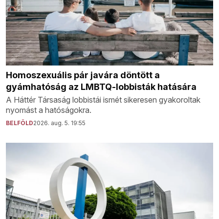
Homoszexuális pár javára döntött a
gyámhatóság az LMBTQ-lobbisták hatására
A Háttér Társaság lobbistái ismét sikeresen gyakoroltak
nyomást a hatóságokra.
BELFÖLD
2026. aug. 5. 19:55