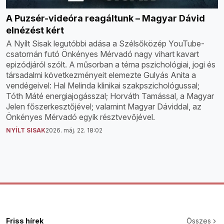
A Puzsér-videóra reagáltunk – Magyar Dávid
elnézést kért
A Nyílt Sisak legutóbbi adása a Szélsőközép YouTube-
csatornán futó Önkényes Mérvadó nagy vihart kavart
epizódjáról szólt. A műsorban a téma pszichológiai, jogi és
társadalmi következményeit elemezte Gulyás Anita a
vendégeivel: Hal Melinda klinikai szakpszichológussal;
Tóth Máté energiajogásszal; Horváth Tamással, a Magyar
Jelen főszerkesztőjével; valamint Magyar Dáviddal, az
Önkényes Mérvadó egyik résztvevőjével.
NYÍLT SISAK
2026. máj. 22. 18:02
Friss hírek
Összes