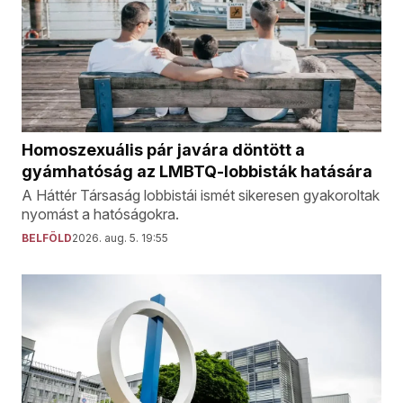
Homoszexuális pár javára döntött a
gyámhatóság az LMBTQ-lobbisták hatására
A Háttér Társaság lobbistái ismét sikeresen gyakoroltak
nyomást a hatóságokra.
BELFÖLD
2026. aug. 5. 19:55