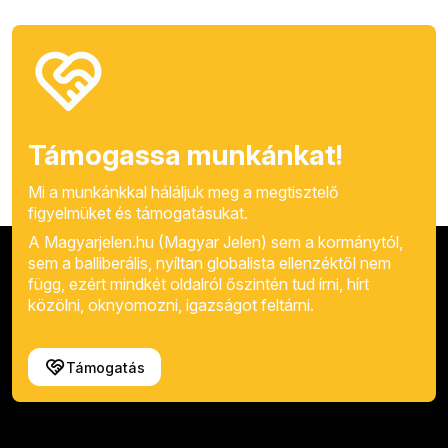
Támogassa munkánkat!
Mi a munkánkkal háláljuk meg a megtisztelő
figyelmüket és támogatásukat.
A Magyarjelen.hu (Magyar Jelen) sem a kormánytól,
sem a balliberális, nyíltan globalista ellenzéktől nem
függ, ezért mindkét oldalról őszintén tud írni, hírt
közölni, oknyomozni, igazságot feltárni.
Támogatás