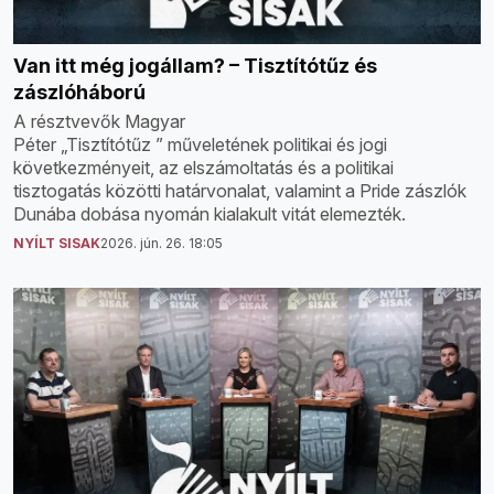
Van itt még jogállam? – Tisztítótűz és
zászlóháború
A résztvevők Magyar
Péter „Tisztítótűz ” műveletének politikai és jogi
következményeit, az elszámoltatás és a politikai
tisztogatás közötti határvonalat, valamint a Pride zászlók
Dunába dobása nyomán kialakult vitát elemezték.
NYÍLT SISAK
2026. jún. 26. 18:05