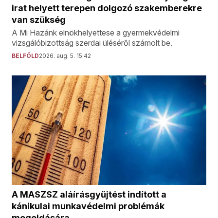
irat helyett terepen dolgozó szakemberekre
van szükség
A Mi Hazánk elnökhelyettese a gyermekvédelmi
vizsgálóbizottság szerdai üléséről számolt be.
BELFÖLD
2026. aug. 5. 15:42
A MASZSZ aláírásgyűjtést indított a
kánikulai munkavédelmi problémák
megoldására