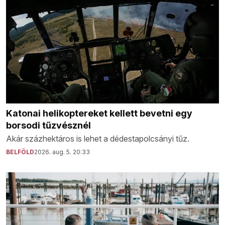
Katonai helikoptereket kellett bevetni egy
borsodi tűzvésznél
Akár százhektáros is lehet a dédestapolcsányi tűz.
BELFÖLD
2026. aug. 5. 20:33