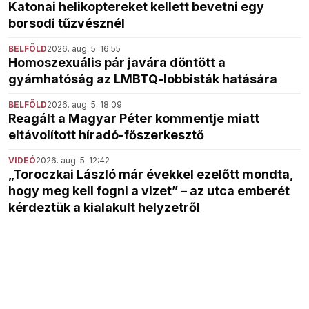
Katonai helikoptereket kellett bevetni egy
borsodi tűzvésznél
BELFÖLD
2026. aug. 5. 16:55
Homoszexuális pár javára döntött a
gyámhatóság az LMBTQ-lobbisták hatására
BELFÖLD
2026. aug. 5. 18:09
Reagált a Magyar Péter kommentje miatt
eltávolított híradó-főszerkesztő
VIDEÓ
2026. aug. 5. 12:42
„Toroczkai László már évekkel ezelőtt mondta,
hogy meg kell fogni a vizet” – az utca emberét
kérdeztük a kialakult helyzetről