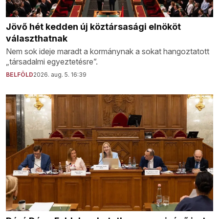
Jövő hét kedden új köztársasági elnököt
választhatnak
Nem sok ideje maradt a kormánynak a sokat hangoztatott
„társadalmi egyeztetésre”.
BELFÖLD
2026. aug. 5. 16:39