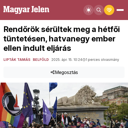
Rendőrök sérültek meg a hétfői
tüntetésen, hatvanegy ember
ellen indult eljárás
LIPTÁK TAMÁS
BELFÖLD
2025. ápr. 15. 10:24
1 perces olvasmány
Megosztás