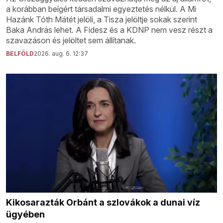
a korábban beígért társadalmi egyeztetés nélkül. A Mi
Hazánk Tóth Mátét jelöli, a Tisza jelöltje sokak szerint
Baka András lehet. A Fidesz és a KDNP nem vesz részt a
szavazáson és jelöltet sem állítanak.
BELFÖLD
2026. aug. 6. 12:37
Kikosarazták Orbánt a szlovákok a dunai víz
ügyében