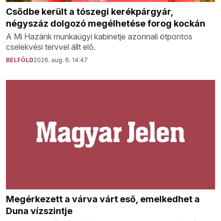
Csődbe került a tószegi kerékpárgyár,
négyszáz dolgozó megélhetése forog kockán
A Mi Hazánk munkaügyi kabinetje azonnali ötpontos
cselekvési tervvel állt elő.
BELFÖLD
2026. aug. 6. 14:47
Megérkezett a várva várt eső, emelkedhet a
Duna vízszintje