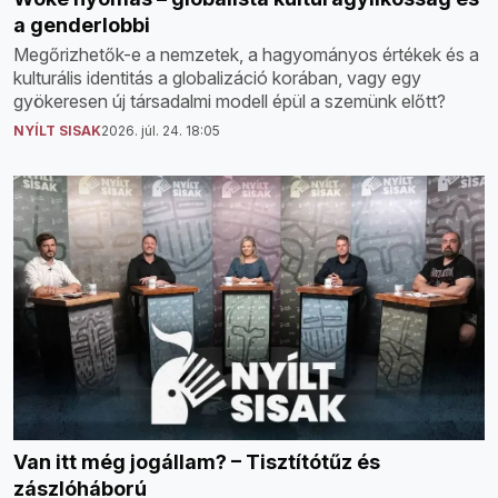
a genderlobbi
Megőrizhetők-e a nemzetek, a hagyományos értékek és a
kulturális identitás a globalizáció korában, vagy egy
gyökeresen új társadalmi modell épül a szemünk előtt?
NYÍLT SISAK
2026. júl. 24. 18:05
Van itt még jogállam? – Tisztítótűz és
zászlóháború