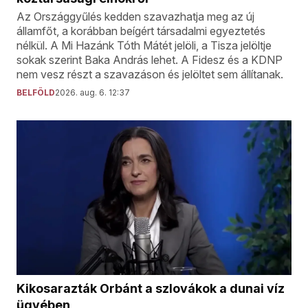
Az Országgyűlés kedden szavazhatja meg az új
államfőt, a korábban beígért társadalmi egyeztetés
nélkül. A Mi Hazánk Tóth Mátét jelöli, a Tisza jelöltje
sokak szerint Baka András lehet. A Fidesz és a KDNP
nem vesz részt a szavazáson és jelöltet sem állítanak.
BELFÖLD
2026. aug. 6. 12:37
Kikosarazták Orbánt a szlovákok a dunai víz
ügyében