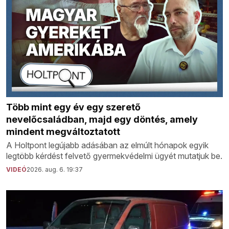
Több mint egy év egy szerető
nevelőcsaládban, majd egy döntés, amely
mindent megváltoztatott
A Holtpont legújabb adásában az elmúlt hónapok egyik
legtöbb kérdést felvető gyermekvédelmi ügyét mutatjuk be.
VIDEÓ
2026. aug. 6. 19:37