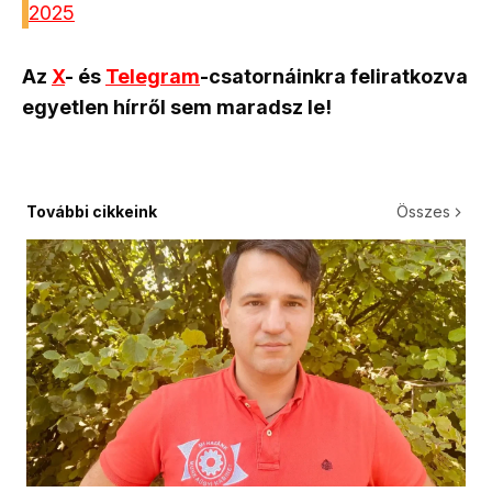
2025
Az
X
- és
Telegram
-csatornáinkra feliratkozva
egyetlen hírről sem maradsz le!
További cikkeink
Összes