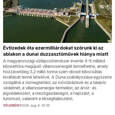
Évtizedek óta ezermilliárdokat szórunk ki az
ablakon a dunai duzzasztóművek hiánya miatt
A magyarországi vízlépcsőrendszer évente 4–5 milliárd
kilowattóra megújuló villamosenergiát termelhetne, amely
hozzávetőleg 3,2 millió tonna szén-dioxid-kibocsátás
kiváltását tenné lehetővé. A Duna szabályozása egyszerre
szolgálná a vízmegtartást, az ivóvízbázisok és a talajvíz
védelmét, a villamosenergia-termelést, az árvíz- és
jégvédekezést, a mezőgazdaságot, a hajózást, a
turizmust, valamint a térségfejlesztést.
VÉLEMÉNY
2026. aug. 6. 20:35