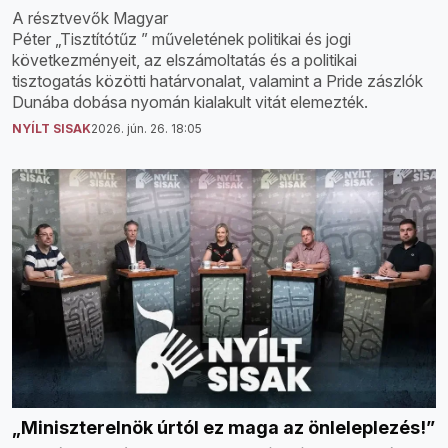
A résztvevők Magyar
Péter „Tisztítótűz ” műveletének politikai és jogi
következményeit, az elszámoltatás és a politikai
tisztogatás közötti határvonalat, valamint a Pride zászlók
Dunába dobása nyomán kialakult vitát elemezték.
NYÍLT SISAK
2026. jún. 26. 18:05
„Miniszterelnök úrtól ez maga az önleleplezés!”