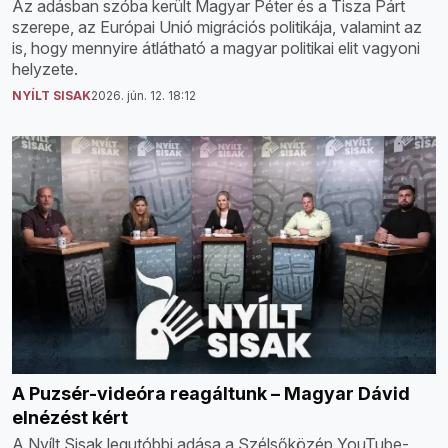
Az adásban szóba került Magyar Péter és a Tisza Párt
szerepe, az Európai Unió migrációs politikája, valamint az
is, hogy mennyire átlátható a magyar politikai elit vagyoni
helyzete.
NYÍLT SISAK
2026. jún. 12. 18:12
A Puzsér-videóra reagáltunk – Magyar Dávid
elnézést kért
A Nyílt Sisak legutóbbi adása a Szélsőközép YouTube-