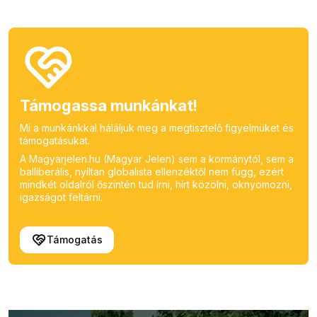
Támogassa munkánkat!
Mi a munkánkkal háláljuk meg a megtisztelő figyelmüket és
támogatásukat.
A Magyarjelen.hu (Magyar Jelen) sem a kormánytól, sem a
balliberális, nyíltan globalista ellenzéktől nem függ, ezért
mindkét oldalról őszintén tud írni, hírt közölni, oknyomozni,
igazságot feltárni.
Támogatás