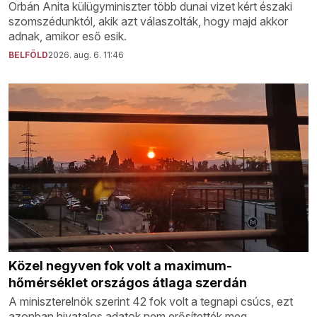
Orbán Anita külügyminiszter több dunai vizet kért északi
szomszédunktól, akik azt válaszolták, hogy majd akkor
adnak, amikor eső esik.
BELFÖLD
2026. aug. 6. 11:46
Közel negyven fok volt a maximum-
hőmérséklet országos átlaga szerdán
A miniszterelnök szerint 42 fok volt a tegnapi csúcs, ezt
azonban hivatalos adatok nem erősítették meg.