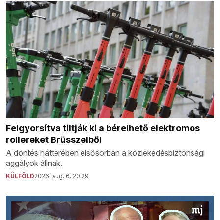
Felgyorsítva tiltják ki a bérelhető elektromos
rollereket Brüsszelből
A döntés hátterében elsősorban a közlekedésbiztonsági
aggályok állnak.
KÜLFÖLD
2026. aug. 6. 20:29