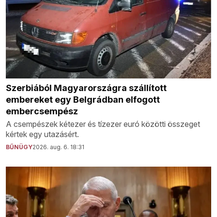
Szerbiából Magyarországra szállított
embereket egy Belgrádban elfogott
embercsempész
A csempészek kétezer és tízezer euró közötti összeget
kértek egy utazásért.
BŰNÜGY
2026. aug. 6. 18:31