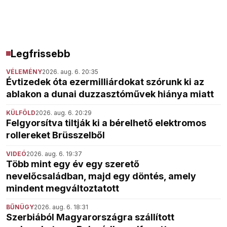
Legfrissebb
VÉLEMÉNY
2026. aug. 6. 20:35
Évtizedek óta ezermilliárdokat szórunk ki az
ablakon a dunai duzzasztóművek hiánya miatt
KÜLFÖLD
2026. aug. 6. 20:29
Felgyorsítva tiltják ki a bérelhető elektromos
rollereket Brüsszelből
VIDEÓ
2026. aug. 6. 19:37
Több mint egy év egy szerető
nevelőcsaládban, majd egy döntés, amely
mindent megváltoztatott
BŰNÜGY
2026. aug. 6. 18:31
Szerbiából Magyarországra szállított