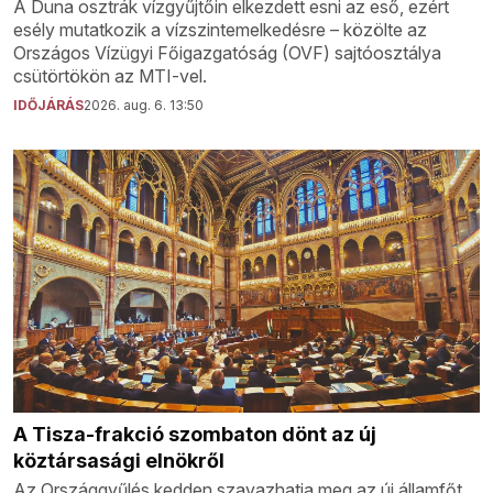
A Duna osztrák vízgyűjtőin elkezdett esni az eső, ezért
esély mutatkozik a vízszintemelkedésre – közölte az
Országos Vízügyi Főigazgatóság (OVF) sajtóosztálya
csütörtökön az MTI-vel.
IDŐJÁRÁS
2026. aug. 6. 13:50
A Tisza-frakció szombaton dönt az új
köztársasági elnökről
Az Országgyűlés kedden szavazhatja meg az új államfőt,