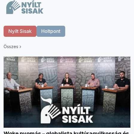
Nyílt Sisak
Holtpont
Összes
Woke nyomás – globalista kultúragyilkosság és