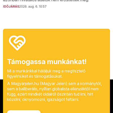
IDŐJÁRÁS
2026. aug. 6. 10:57
Támogassa munkánkat!
Mi a munkánkkal háláljuk meg a megtisztelő
figyelmüket és támogatásukat.
A Magyarjelen.hu (Magyar Jelen) sem a kormánytól,
sem a balliberális, nyíltan globalista ellenzéktől nem
függ, ezért mindkét oldalról őszintén tud írni, hírt
közölni, oknyomozni, igazságot feltárni.