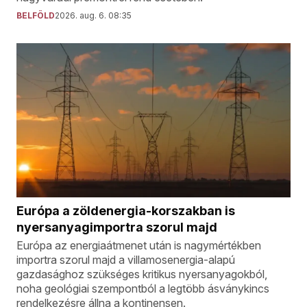
BELFÖLD
2026. aug. 6. 08:35
Európa a zöldenergia-korszakban is
nyersanyagimportra szorul majd
Európa az energiaátmenet után is nagymértékben
importra szorul majd a villamosenergia-alapú
gazdasághoz szükséges kritikus nyersanyagokból,
noha geológiai szempontból a legtöbb ásványkincs
rendelkezésre állna a kontinensen.