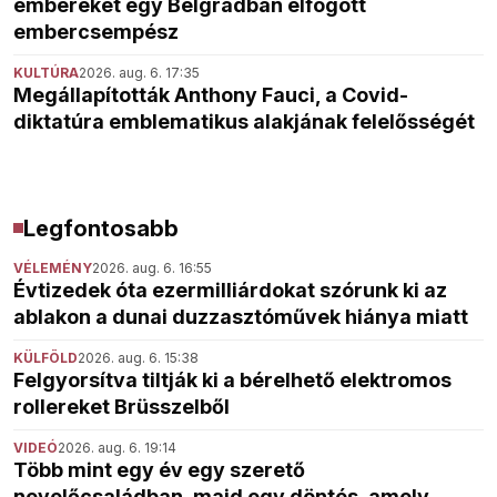
embereket egy Belgrádban elfogott
embercsempész
KULTÚRA
2026. aug. 6. 17:35
Megállapították Anthony Fauci, a Covid-
diktatúra emblematikus alakjának felelősségét
Legfontosabb
VÉLEMÉNY
2026. aug. 6. 16:55
Évtizedek óta ezermilliárdokat szórunk ki az
ablakon a dunai duzzasztóművek hiánya miatt
KÜLFÖLD
2026. aug. 6. 15:38
Felgyorsítva tiltják ki a bérelhető elektromos
rollereket Brüsszelből
VIDEÓ
2026. aug. 6. 19:14
Több mint egy év egy szerető
nevelőcsaládban, majd egy döntés, amely