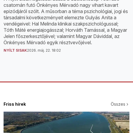
csatornán futó Önkényes Mérvadó nagy vihart kavart
epizódjáról szólt. A műsorban a téma pszichológiai, jogi és
társadalmi következményeit elemezte Gulyás Anita a
vendégeivel: Hal Melinda klinikai szakpszichológussal;
Tóth Máté energiajogásszal; Horváth Tamással, a Magyar
Jelen főszerkesztőjével; valamint Magyar Dáviddal, az
Önkényes Mérvadó egyik résztvevőjével.
NYÍLT SISAK
2026. máj. 22. 18:02
Friss hírek
Összes