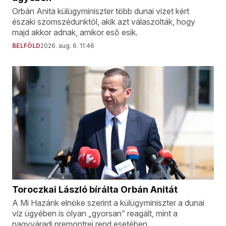
Orbán Anita külügyminiszter több dunai vizet kért
északi szomszédunktól, akik azt válaszolták, hogy
majd akkor adnak, amikor eső esik.
BELFÖLD
2026. aug. 6. 11:46
Toroczkai László bírálta Orbán Anitát
A Mi Hazánk elnöke szerint a külügyminiszter a dunai
víz ügyében is olyan „gyorsan” reagált, mint a
nagyváradi premontrei rend esetében.