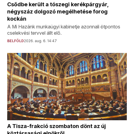
Csődbe került a tószegi kerékpárgyár,
négyszáz dolgozó megélhetése forog
kockán
A Mi Hazánk munkaügyi kabinetje azonnali ötpontos
cselekvési tervvel állt elő.
BELFÖLD
2026. aug. 6. 14:47
A Tisza-frakció szombaton dönt az új
köztársasági elnökről