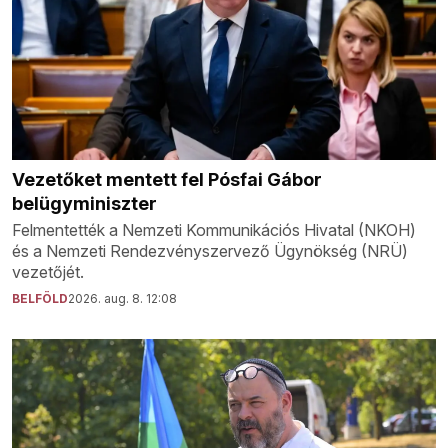
Vezetőket mentett fel Pósfai Gábor
belügyminiszter
Felmentették a Nemzeti Kommunikációs Hivatal (NKOH)
és a Nemzeti Rendezvényszervező Ügynökség (NRÜ)
vezetőjét.
BELFÖLD
2026. aug. 8. 12:08