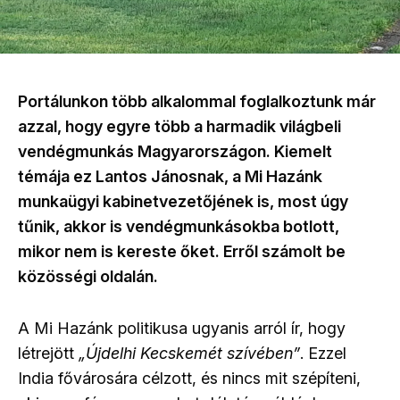
Portálunkon több alkalommal foglalkoztunk már
azzal, hogy egyre több a harmadik világbeli
vendégmunkás Magyarországon. Kiemelt
témája ez Lantos Jánosnak, a Mi Hazánk
munkaügyi kabinetvezetőjének is, most úgy
tűnik, akkor is vendégmunkásokba botlott,
mikor nem is kereste őket. Erről számolt be
közösségi oldalán.
A Mi Hazánk politikusa ugyanis arról ír, hogy
létrejött
„Újdelhi Kecskemét szívében”
. Ezzel
India fővárosára célzott, és nincs mit szépíteni,