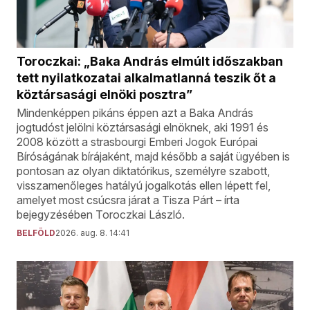
Toroczkai: „Baka András elmúlt időszakban
tett nyilatkozatai alkalmatlanná teszik őt a
köztársasági elnöki posztra”
Mindenképpen pikáns éppen azt a Baka András
jogtudóst jelölni köztársasági elnöknek, aki 1991 és
2008 között a strasbourgi Emberi Jogok Európai
Bíróságának bírájaként, majd később a saját ügyében is
pontosan az olyan diktatórikus, személyre szabott,
visszamenőleges hatályú jogalkotás ellen lépett fel,
amelyet most csúcsra járat a Tisza Párt – írta
bejegyzésében Toroczkai László.
BELFÖLD
2026. aug. 8. 14:41