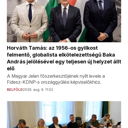
Horváth Tamás: az 1956-os gyilkost
felmentő, globalista elkötelezettségű Baka
András jelölésével egy teljesen új helyzet állt
elő
A Magyar Jelen főszerkesztőjének nyílt levele a
Fidesz-KDNP-s országgyűlési képviselőkhöz.
BELFÖLD
2026. aug. 9. 11:02