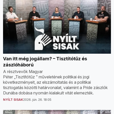
Van itt még jogállam? – Tisztítótűz és
zászlóháború
A résztvevők Magyar
Péter „Tisztítótűz ” műveletének politikai és jogi
következményeit, az elszámoltatás és a politikai
tisztogatás közötti határvonalat, valamint a Pride zászlók
Dunába dobása nyomán kialakult vitát elemezték.
NYÍLT SISAK
2026. jún. 26. 18:05