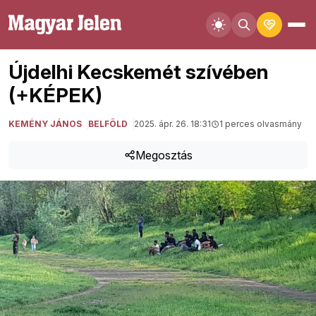
Újdelhi Kecskemét szívében
(+KÉPEK)
KEMÉNY JÁNOS
BELFÖLD
2025. ápr. 26. 18:31
1 perces olvasmány
Megosztás