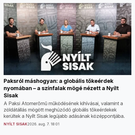
Paksról máshogyan: a globális tőkeérdek
nyomában – a színfalak mögé nézett a Nyílt
Sisak
A Paksi Atomerőmű működésének kihívásai, valamint a
zöldátállás mögött meghúzódó globális tőkeérdekek
kerültek a Nyílt Sisak legújabb adásának középpontjába.
NYÍLT SISAK
2026. aug. 7. 18:01