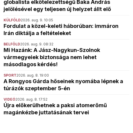
globalista elkötelezettségű Baka András
jelölésével egy teljesen új helyzet állt elő
KÜLFÖLD
2026. aug. 9. 10:05
Fordulat a közel-keleti háborúban: immáron
Irán diktálja a feltételeket
BELFÖLD
2026. aug. 9. 08:32
Mi Hazánk: A Jász-Nagykun-Szolnok
vármegyeiek biztonsága nem lehet
másodlagos kérdés!
SPORT
2026. aug. 8. 19:00
A Rongyos Gárda hőseinek nyomába lépnek a
túrázók szeptember 5-én
VIDEÓ
2026. aug. 8. 17:52
Újra előkerülhetnek a paksi atomerőmű
magánkézbe juttatásának tervei