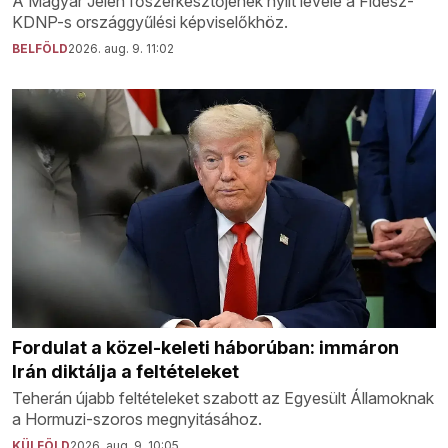
A Magyar Jelen főszerkesztőjének nyílt levele a Fidesz-
KDNP-s országgyűlési képviselőkhöz.
BELFÖLD
2026. aug. 9. 11:02
Fordulat a közel-keleti háborúban: immáron
Irán diktálja a feltételeket
Teherán újabb feltételeket szabott az Egyesült Államoknak
a Hormuzi-szoros megnyitásához.
KÜLFÖLD
2026. aug. 9. 10:05