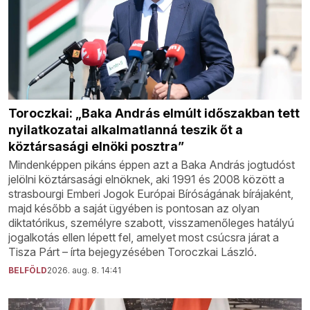
Toroczkai: „Baka András elmúlt időszakban tett
nyilatkozatai alkalmatlanná teszik őt a
köztársasági elnöki posztra”
Mindenképpen pikáns éppen azt a Baka András jogtudóst
jelölni köztársasági elnöknek, aki 1991 és 2008 között a
strasbourgi Emberi Jogok Európai Bíróságának bírájaként,
majd később a saját ügyében is pontosan az olyan
diktatórikus, személyre szabott, visszamenőleges hatályú
jogalkotás ellen lépett fel, amelyet most csúcsra járat a
Tisza Párt – írta bejegyzésében Toroczkai László.
BELFÖLD
2026. aug. 8. 14:41