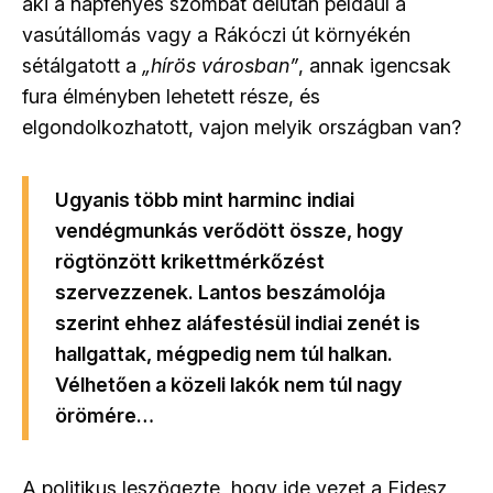
aki a napfényes szombat délután például a
vasútállomás vagy a Rákóczi út környékén
sétálgatott a
„hírös városban”
, annak igencsak
fura élményben lehetett része, és
elgondolkozhatott, vajon melyik országban van?
Ugyanis több mint harminc indiai
vendégmunkás verődött össze, hogy
rögtönzött krikettmérkőzést
szervezzenek. Lantos beszámolója
szerint ehhez aláfestésül indiai zenét is
hallgattak, mégpedig nem túl halkan.
Vélhetően a közeli lakók nem túl nagy
örömére…
A politikus leszögezte, hogy ide vezet a Fidesz