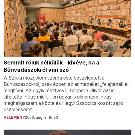
Semmit róluk nélkülük – kivéve, ha a
Bűnvadászokról van szó
A Szikra mozgalom szerda este beszélgetett a
Bűnvadászokról, csak éppen az érintetteket „felejtették el”
meghívni. Az egyik résztvevő, Csepella Olivér azt is
kifejtette, hogy miért – én ugyanis elmentem, hogy
meghallgassam a közte és Hegyi Szabolcs között zajló
eszmecserét.
VÉLEMÉNY
2026. aug. 8. 16:33