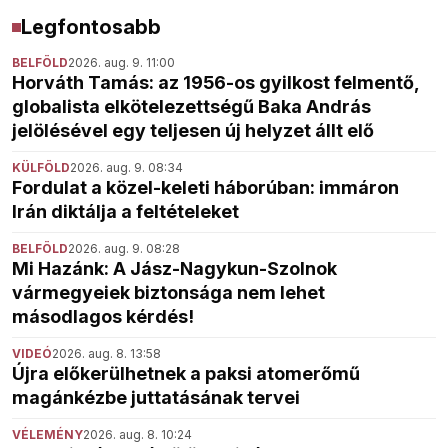
Legfontosabb
BELFÖLD
2026. aug. 9. 11:00
Horváth Tamás: az 1956-os gyilkost felmentő,
globalista elkötelezettségű Baka András
jelölésével egy teljesen új helyzet állt elő
KÜLFÖLD
2026. aug. 9. 08:34
Fordulat a közel-keleti háborúban: immáron
Irán diktálja a feltételeket
BELFÖLD
2026. aug. 9. 08:28
Mi Hazánk: A Jász-Nagykun-Szolnok
vármegyeiek biztonsága nem lehet
másodlagos kérdés!
VIDEÓ
2026. aug. 8. 13:58
Újra előkerülhetnek a paksi atomerőmű
magánkézbe juttatásának tervei
VÉLEMÉNY
2026. aug. 8. 10:24