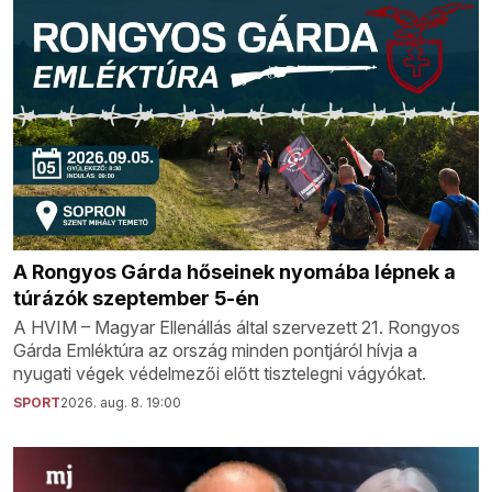
A Rongyos Gárda hőseinek nyomába lépnek a
túrázók szeptember 5-én
A HVIM – Magyar Ellenállás által szervezett 21. Rongyos
Gárda Emléktúra az ország minden pontjáról hívja a
nyugati végek védelmezői előtt tisztelegni vágyókat.
SPORT
2026. aug. 8. 19:00