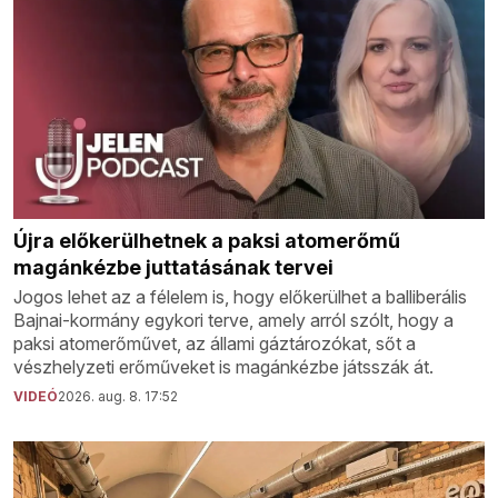
Újra előkerülhetnek a paksi atomerőmű
magánkézbe juttatásának tervei
Jogos lehet az a félelem is, hogy előkerülhet a balliberális
Bajnai-kormány egykori terve, amely arról szólt, hogy a
paksi atomerőművet, az állami gáztározókat, sőt a
vészhelyzeti erőműveket is magánkézbe játsszák át.
VIDEÓ
2026. aug. 8. 17:52