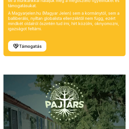
Mi a munkánkkal háláljuk meg a megtisztelő figyelmüket és
támogatásukat.
A Magyarjelen.hu (Magyar Jelen) sem a kormánytól, sem a
balliberális, nyíltan globalista ellenzéktől nem függ, ezért
mindkét oldalról őszintén tud írni, hírt közölni, oknyomozni,
igazságot feltárni.
Támogatás