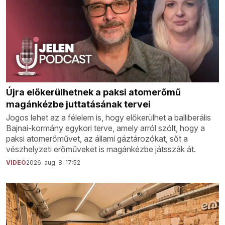
Újra előkerülhetnek a paksi atomerőmű
magánkézbe juttatásának tervei
Jogos lehet az a félelem is, hogy előkerülhet a balliberális
Bajnai-kormány egykori terve, amely arról szólt, hogy a
paksi atomerőművet, az állami gáztározókat, sőt a
vészhelyzeti erőműveket is magánkézbe játsszák át.
VIDEÓ
2026. aug. 8. 17:52