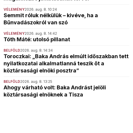
VÉLEMÉNY
2026. aug. 8. 10:24
Semmit róluk nélkülük – kivéve, ha a
Bűnvadászokról van szó
VÉLEMÉNY
2026. aug. 8. 14:42
Tóth Máté: utolsó pillanat
BELFÖLD
2026. aug. 8. 14:34
Toroczkai: „Baka András elmúlt időszakban tett
nyilatkozatai alkalmatlanná teszik őt a
köztársasági elnöki posztra”
BELFÖLD
2026. aug. 8. 13:25
Ahogy várható volt: Baka Andrást jelöli
köztársasági elnöknek a Tisza