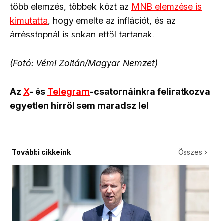
több elemzés, többek közt az
MNB elemzése is
kimutatta
, hogy emelte az inflációt, és az
árrésstopnál is sokan ettől tartanak.
(Fotó: Vémi Zoltán/Magyar Nemzet)
Az
X
- és
Telegram
-csatornáinkra feliratkozva
egyetlen hírről sem maradsz le!
További cikkeink
Összes