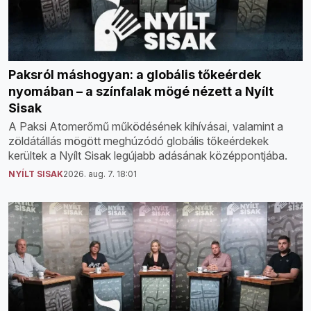
Paksról máshogyan: a globális tőkeérdek
nyomában – a színfalak mögé nézett a Nyílt
Sisak
A Paksi Atomerőmű működésének kihívásai, valamint a
zöldátállás mögött meghúzódó globális tőkeérdekek
kerültek a Nyílt Sisak legújabb adásának középpontjába.
NYÍLT SISAK
2026. aug. 7. 18:01