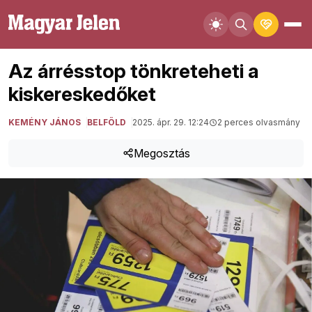
Az árrésstop tönkreteheti a
kiskereskedőket
KEMÉNY JÁNOS
BELFÖLD
2025. ápr. 29. 12:24
2 perces olvasmány
Megosztás