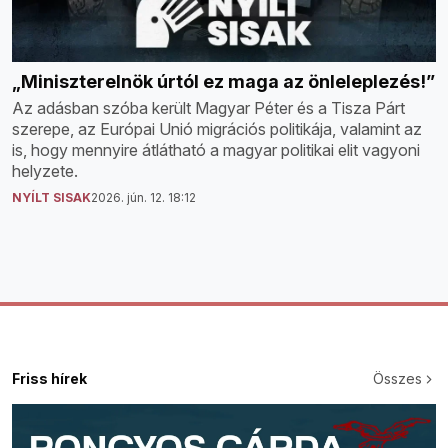
„Miniszterelnök úrtól ez maga az önleleplezés!”
Az adásban szóba került Magyar Péter és a Tisza Párt
szerepe, az Európai Unió migrációs politikája, valamint az
is, hogy mennyire átlátható a magyar politikai elit vagyoni
helyzete.
NYÍLT SISAK
2026. jún. 12. 18:12
Friss hírek
Összes