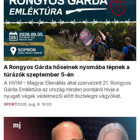
A Rongyos Gárda hőseinek nyomába lépnek a
túrázók szeptember 5-én
A HVIM – Magyar Ellenállás által szervezett 21. Rongyos
Gárda Emléktúra az ország minden pontjáról hívja a
nyugati végek védelmezői előtt tisztelegni vágyókat.
SPORT
2026. aug. 8. 19:00