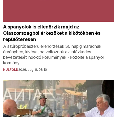
A spanyolok is ellenőrzik majd az
Olaszországból érkezőket a kikötőkben és
repülőtereken
A szúrópróbaszerű ellenőrzések 30 napig maradnak
érvényben, kivéve, ha változnak az intézkedés
bevezetését indokló körülmények - közölte a spanyol
kormány.
KÜLFÖLD
2026. aug. 8. 08:10