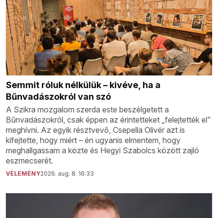
Semmit róluk nélkülük – kivéve, ha a
Bűnvadászokról van szó
A Szikra mozgalom szerda este beszélgetett a
Bűnvadászokról, csak éppen az érintetteket „felejtették el”
meghívni. Az egyik résztvevő, Csepella Olivér azt is
kifejtette, hogy miért – én ugyanis elmentem, hogy
meghallgassam a közte és Hegyi Szabolcs között zajló
eszmecserét.
VÉLEMÉNY
2026. aug. 8. 16:33