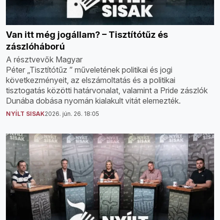
Van itt még jogállam? – Tisztítótűz és
zászlóháború
A résztvevők Magyar
Péter „Tisztítótűz ” műveletének politikai és jogi
következményeit, az elszámoltatás és a politikai
tisztogatás közötti határvonalat, valamint a Pride zászlók
Dunába dobása nyomán kialakult vitát elemezték.
NYÍLT SISAK
2026. jún. 26. 18:05