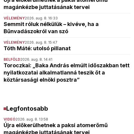
magánkézbe juttatásának tervei
VÉLEMÉNY
2026. aug. 8. 16:33
Semmit róluk nélkülük – kivéve, ha a
Bűnvadászokról van szó
VÉLEMÉNY
2026. aug. 8. 15:47
Tóth Máté: utolsó pillanat
BELFÖLD
2026. aug. 8. 14:41
Toroczkai: „Baka András elmúlt időszakban tett
nyilatkozatai alkalmatlanná teszik őt a
köztársasági elnöki posztra”
Legfontosabb
VIDEÓ
2026. aug. 8. 13:58
Újra előkerülhetnek a paksi atomerőmű
magánkézbe juttatásának tervei