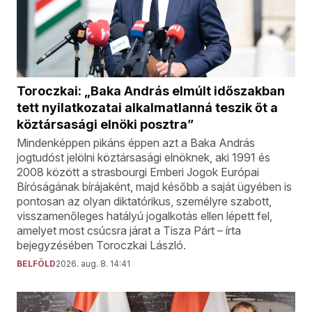
Toroczkai: „Baka András elmúlt időszakban
tett nyilatkozatai alkalmatlanná teszik őt a
köztársasági elnöki posztra”
Mindenképpen pikáns éppen azt a Baka András
jogtudóst jelölni köztársasági elnöknek, aki 1991 és
2008 között a strasbourgi Emberi Jogok Európai
Bíróságának bírájaként, majd később a saját ügyében is
pontosan az olyan diktatórikus, személyre szabott,
visszamenőleges hatályú jogalkotás ellen lépett fel,
amelyet most csúcsra járat a Tisza Párt – írta
bejegyzésében Toroczkai László.
BELFÖLD
2026. aug. 8. 14:41