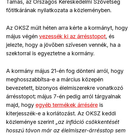
Tamás, az Országos Kereskedelmi Szövetség
főtitkárának nyilatkozata a közleményben.
Az OKSZ múlt héten arra kérte a kormányt, hogy
május végén
vezessék ki az árrésstopot
, és
jelezte, hogy a jövőben szívesen vennék, ha a
szektorral is egyeztetne a kormány.
A kormány május 21-én fog dönteni arról, hogy
meghosszabbítsa-e a március közepén
bevezetett, bizonyos élelmiszerekre vonatkozó
árrésstopot; május 7-én pedig arról tárgyalnak
majd, hogy
egyéb termékek árrésére
is
kiterjesszék-e a korlátozást. Az OKSZ keddi
közleménye szerint
„az infláció csökkentését
hosszú távon már az élelmiszer-árrésstop sem