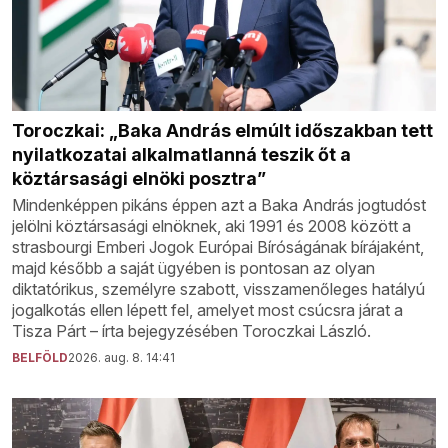
Toroczkai: „Baka András elmúlt időszakban tett
nyilatkozatai alkalmatlanná teszik őt a
köztársasági elnöki posztra”
Mindenképpen pikáns éppen azt a Baka András jogtudóst
jelölni köztársasági elnöknek, aki 1991 és 2008 között a
strasbourgi Emberi Jogok Európai Bíróságának bírájaként,
majd később a saját ügyében is pontosan az olyan
diktatórikus, személyre szabott, visszamenőleges hatályú
jogalkotás ellen lépett fel, amelyet most csúcsra járat a
Tisza Párt – írta bejegyzésében Toroczkai László.
BELFÖLD
2026. aug. 8. 14:41