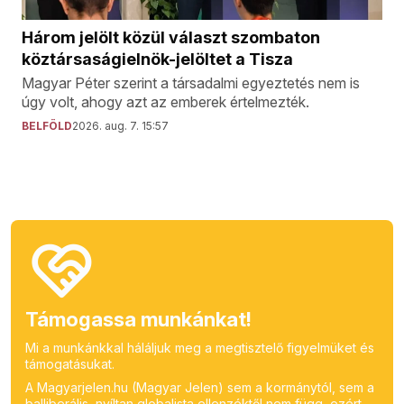
Három jelölt közül választ szombaton
köztársaságielnök-jelöltet a Tisza
Magyar Péter szerint a társadalmi egyeztetés nem is
úgy volt, ahogy azt az emberek értelmezték.
BELFÖLD
2026. aug. 7. 15:57
Támogassa munkánkat!
Mi a munkánkkal háláljuk meg a megtisztelő figyelmüket és
támogatásukat.
A Magyarjelen.hu (Magyar Jelen) sem a kormánytól, sem a
balliberális, nyíltan globalista ellenzéktől nem függ, ezért