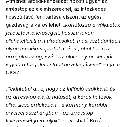
Átmeneti árcsökkenéseket hozott ugyan az
árrésstop az élelmiszereknél, az intézkedés
hosszú távú fenntartása viszont az egész
gazdaságra káros lehet:
„korlátozza a vállalatok
fejlesztési lehetőségeit, hosszú távon
ellehetetleníti a működésüket, másrészt döntően
olyan termékcsoportokat érint, ahol kicsi az
árrugalmasság, ezért az alacsony ár nem jár
együtt a forgalom stabil növekedésével”
– írja az
OKSZ.
„Tekintettel arra, hogy az infláció csökkent, és
az árrésstop elérte hatását, a káros hatások
elkerülése érdekében – a kormány korábbi
érveivel összhangban – az árrésstop
kivezetését javasoljuk”
– olvasható Kozák