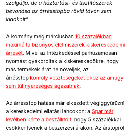
szolgálja, de a háztartási- és tisztítószerek
bevonása az árrésstopba rövid távon sem
indokolt”
A kormány még márciusban
10 százalékban
maximálta bizonyos élelmiszerek kiskereskedelmi
árrését
. Mivel az intézkedéssel párhuzamosan
nyomást gyakoroltak a kiskereskedőkre, hogy
más termékek árát ne növeljék, az
árrésstop
komoly veszteségeket okoz az amúgy
sem túl nyereséges ágazatnak
.
Az árrésstop hatása már elkezdett végiggyűrűzni
a kereskedelmi ellátási láncokon; a
Spar már
levélben kérte a beszállítóit
, hogy 5 százalékkal
csökkentsenek a beszerzési árakon. Az árstopról