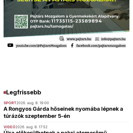
Legfrissebb
SPORT
2026. aug. 8. 19:00
A Rongyos Gárda hőseinek nyomába lépnek a
túrázók szeptember 5-én
VIDEÓ
2026. aug. 8. 17:52
Újra előkerülhetnek a paksi atomerőmű