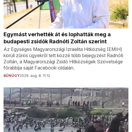
Egymást verhették át és lophatták meg a
budapesti zsidók Radnóti Zoltán szerint
Az Egységes Magyarországi Izraelita Hitközség (EMIH)
körüli zűrös ügyekről tett közzé több bejegyzést Radnóti
Zoltán, a Magyarországi Zsidó Hitközségek Szövetsége
főrabbija saját Facebook-oldalán.
BŰNÜGY
2026. aug. 8. 11:12