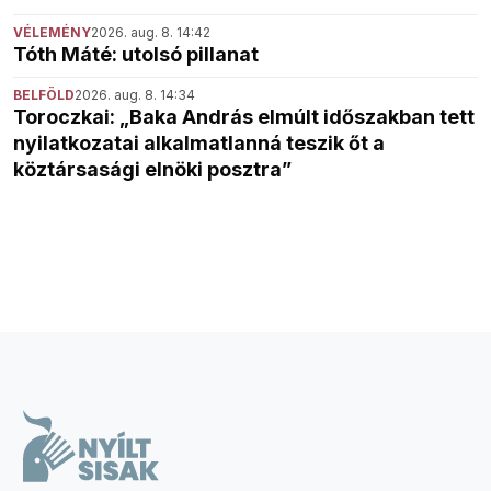
VÉLEMÉNY
2026. aug. 8. 14:42
Tóth Máté: utolsó pillanat
BELFÖLD
2026. aug. 8. 14:34
Toroczkai: „Baka András elmúlt időszakban tett
nyilatkozatai alkalmatlanná teszik őt a
köztársasági elnöki posztra”