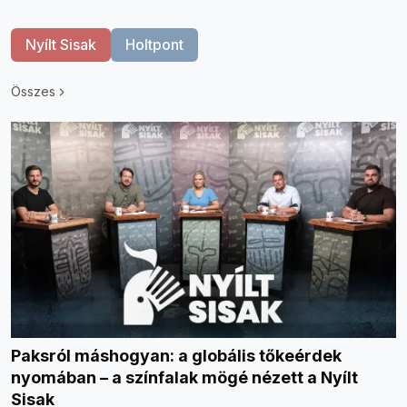
Nyílt Sisak
Holtpont
Összes
Paksról máshogyan: a globális tőkeérdek
nyomában – a színfalak mögé nézett a Nyílt
Sisak