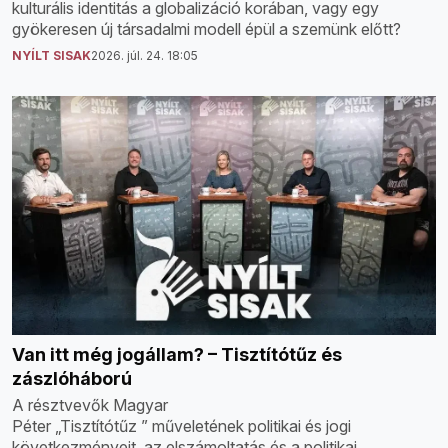
kulturális identitás a globalizáció korában, vagy egy
gyökeresen új társadalmi modell épül a szemünk előtt?
NYÍLT SISAK
2026. júl. 24. 18:05
Van itt még jogállam? – Tisztítótűz és
zászlóháború
A résztvevők Magyar
Péter „Tisztítótűz ” műveletének politikai és jogi
következményeit, az elszámoltatás és a politikai