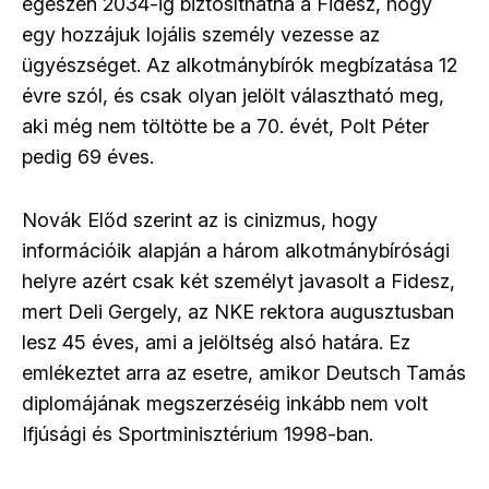
egészen 2034-ig biztosíthatná a Fidesz, hogy
egy hozzájuk lojális személy vezesse az
ügyészséget. Az alkotmánybírók megbízatása 12
évre szól, és csak olyan jelölt választható meg,
aki még nem töltötte be a 70. évét, Polt Péter
pedig 69 éves.
Novák Előd szerint az is cinizmus, hogy
információik alapján a három alkotmánybírósági
helyre azért csak két személyt javasolt a Fidesz,
mert Deli Gergely, az NKE rektora augusztusban
lesz 45 éves, ami a jelöltség alsó határa. Ez
emlékeztet arra az esetre, amikor Deutsch Tamás
diplomájának megszerzéséig inkább nem volt
Ifjúsági és Sportminisztérium 1998-ban.