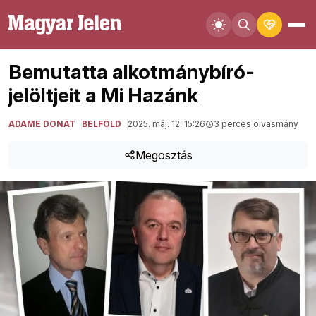
Bemutatta alkotmánybíró-
jelöltjeit a Mi Hazánk
ADAME DONÁT
BELFÖLD
2025. máj. 12. 15:26
3 perces olvasmány
Megosztás