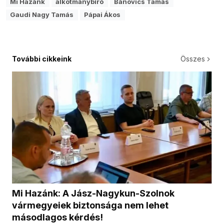
Mi Hazánk
alkotmánybíró
Bánovics Tamás
Gaudi Nagy Tamás
Pápai Ákos
További cikkeink
Összes
Mi Hazánk: A Jász-Nagykun-Szolnok
vármegyeiek biztonsága nem lehet
másodlagos kérdés!