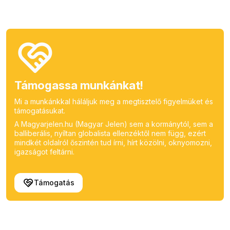
Támogassa munkánkat!
Mi a munkánkkal háláljuk meg a megtisztelő figyelmüket és
támogatásukat.
A Magyarjelen.hu (Magyar Jelen) sem a kormánytól, sem a
balliberális, nyíltan globalista ellenzéktől nem függ, ezért
mindkét oldalról őszintén tud írni, hírt közölni, oknyomozni,
igazságot feltárni.
Támogatás