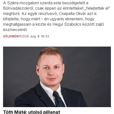
A Szikra mozgalom szerda este beszélgetett a
Bűnvadászokról, csak éppen az érintetteket „felejtették el”
meghívni. Az egyik résztvevő, Csepella Olivér azt is
kifejtette, hogy miért – én ugyanis elmentem, hogy
meghallgassam a közte és Hegyi Szabolcs között zajló
eszmecserét.
VÉLEMÉNY
2026. aug. 8. 16:33
Tóth Máté: utolsó pillanat