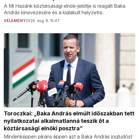
A Mi Hazánk köztársasági elnök-jelöltje is reagált Baka
András kinevezésére és a kialakult helyzetre.
VÉLEMÉNY
2026. aug. 8. 15:47
Toroczkai: „Baka András elmúlt időszakban tett
nyilatkozatai alkalmatlanná teszik őt a
köztársasági elnöki posztra”
Mindenképpen pikáns éppen azt a Baka András jogtudóst