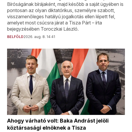
Bíróságának bírájaként, majd később a saját ügyében is
pontosan az olyan diktatórikus, személyre szabott,
visszamenőleges hatályú jogalkotás ellen lépett fel,
amelyet most csúcsra járat a Tisza Párt – írta
bejegyzésében Toroczkai László.
BELFÖLD
2026. aug. 8. 14:41
Ahogy várható volt: Baka Andrást jelöli
köztársasági elnöknek a Tisza