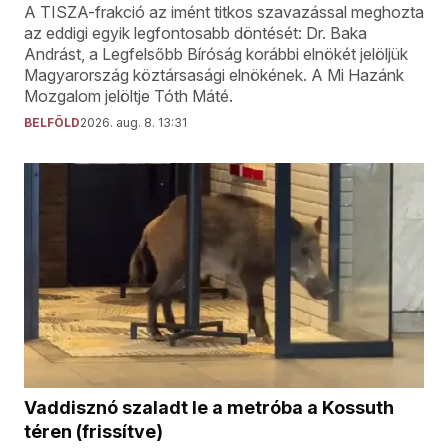
A TISZA-frakció az imént titkos szavazással meghozta
az eddigi egyik legfontosabb döntését: Dr. Baka
Andrást, a Legfelsőbb Bíróság korábbi elnökét jelöljük
Magyarország köztársasági elnökének. A Mi Hazánk
Mozgalom jelöltje Tóth Máté.
BELFÖLD
2026. aug. 8. 13:31
Vaddisznó szaladt le a metróba a Kossuth
téren (frissítve)