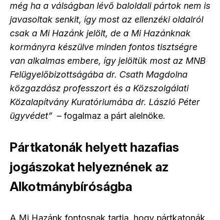
még ha a válságban lévő baloldali pártok nem is
javasoltak senkit, így most az ellenzéki oldalról
csak a Mi Hazánk jelölt, de a Mi Hazánknak
kormányra készülve minden fontos tisztségre
van alkalmas embere, így jelöltük most az MNB
Felügyelőbizottságába dr. Csath Magdolna
közgazdász professzort és a Közszolgálati
Közalapítvány Kuratóriumába dr. László Péter
ügyvédet”
– fogalmaz a párt alelnöke.
Pártkatonák helyett hazafias
jogászokat helyeznének az
Alkotmánybíróságba
A Mi Hazánk fontosnak tartja, hogy pártkatonák