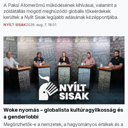
A Paksi Atomerőmű működésének kihívásai, valamint a
zöldátállás mögött meghúzódó globális tőkeérdekek
kerültek a Nyílt Sisak legújabb adásának középpontjába.
NYÍLT SISAK
2026. aug. 7. 18:01
Woke nyomás – globalista kultúragyilkosság és
a genderlobbi
Megőrizhetők-e a nemzetek, a hagyományos értékek és a