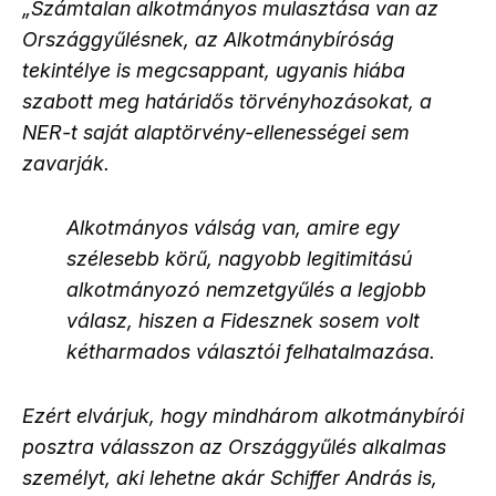
„Számtalan alkotmányos mulasztása van az
Országgyűlésnek, az Alkotmánybíróság
tekintélye is megcsappant, ugyanis hiába
szabott meg határidős törvényhozásokat, a
NER-t saját alaptörvény-ellenességei sem
zavarják.
Alkotmányos válság van, amire egy
szélesebb körű, nagyobb legitimitású
alkotmányozó nemzetgyűlés a legjobb
válasz, hiszen a Fidesznek sosem volt
kétharmados választói felhatalmazása.
Ezért elvárjuk, hogy mindhárom alkotmánybírói
posztra válasszon az Országgyűlés alkalmas
személyt, aki lehetne akár Schiffer András is,