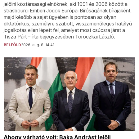
jelölni köztársasági elnöknek, aki 1991 és 2008 között a
strasbourgi Emberi Jogok Európai Bíróságának bírájaként,
majd később a saját ügyében is pontosan az olyan
diktatórikus, személyre szabott, visszamenőleges hatályú
jogalkotás ellen lépett fel, amelyet most csúcsra járat a
Tisza Párt – írta bejegyzésében Toroczkai László.
BELFÖLD
2026. aug. 8. 14:41
Ahogy várható volt: Baka Andrást jelöli