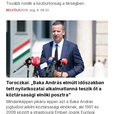
Tovább romlik a közbiztonság a térségben.
BELFÖLD
2026. aug. 9. 08:32
Toroczkai: „Baka András elmúlt időszakban
tett nyilatkozatai alkalmatlanná teszik őt a
köztársasági elnöki posztra”
Mindenképpen pikáns éppen azt a Baka András
jogtudóst jelölni köztársasági elnöknek, aki 1991 és
2008 között a strasbourgi Emberi Jogok Európai