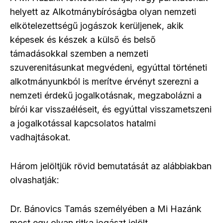
helyett az Alkotmánybíróságba olyan nemzeti
elkötelezettségű jogászok kerüljenek, akik
képesek és készek a külső és belső
támadásokkal szemben a nemzeti
szuverenitásunkat megvédeni, egyúttal történeti
alkotmányunkból is merítve érvényt szerezni a
nemzeti érdekű jogalkotásnak, megzabolázni a
bírói kar visszaéléseit, és egyúttal visszametszeni
a jogalkotással kapcsolatos hatalmi
vadhajtásokat.
Három jelöltjük rövid bemutatását az alábbiakban
olvashatják:
Dr. Bánovics Tamás személyében a Mi Hazánk
most egy olyan ritka jogászt jelölt