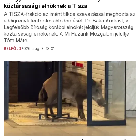
köztársasági elnöknek a Tisza
A TISZA-frakció az imént titkos szavazással meghozta az
eddigi egyik legfontosabb döntését: Dr. Baka Andrást, a
Legfelsőbb Bíróság korábbi elnökét jelöljük Magyarország
köztársasági elnökének. A Mi Hazánk Mozgalom jelöltje
Tóth Máté.
BELFÖLD
2026. aug. 8. 13:31