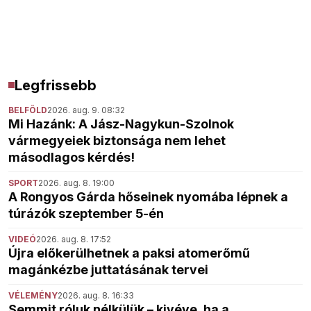
Legfrissebb
BELFÖLD
2026. aug. 9. 08:32
Mi Hazánk: A Jász-Nagykun-Szolnok
vármegyeiek biztonsága nem lehet
másodlagos kérdés!
SPORT
2026. aug. 8. 19:00
A Rongyos Gárda hőseinek nyomába lépnek a
túrázók szeptember 5-én
VIDEÓ
2026. aug. 8. 17:52
Újra előkerülhetnek a paksi atomerőmű
magánkézbe juttatásának tervei
VÉLEMÉNY
2026. aug. 8. 16:33
Semmit róluk nélkülük – kivéve, ha a