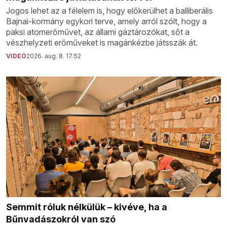
Jogos lehet az a félelem is, hogy előkerülhet a balliberális
Bajnai-kormány egykori terve, amely arról szólt, hogy a
paksi atomerőművet, az állami gáztározókat, sőt a
vészhelyzeti erőműveket is magánkézbe játsszák át.
VIDEÓ
2026. aug. 8. 17:52
Semmit róluk nélkülük – kivéve, ha a
Bűnvadászokról van szó