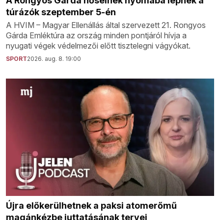
A Rongyos Gárda hőseinek nyomába lépnek a
túrázók szeptember 5-én
A HVIM – Magyar Ellenállás által szervezett 21. Rongyos
Gárda Emléktúra az ország minden pontjáról hívja a
nyugati végek védelmezői előtt tisztelegni vágyókat.
SPORT
2026. aug. 8. 19:00
Újra előkerülhetnek a paksi atomerőmű
magánkézbe juttatásának tervei