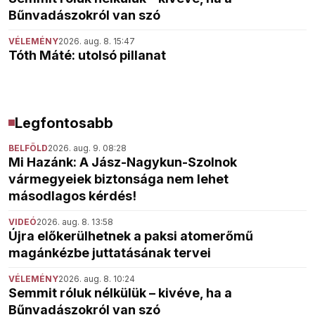
Bűnvadászokról van szó
VÉLEMÉNY
2026. aug. 8. 15:47
Tóth Máté: utolsó pillanat
Legfontosabb
BELFÖLD
2026. aug. 9. 08:28
Mi Hazánk: A Jász-Nagykun-Szolnok
vármegyeiek biztonsága nem lehet
másodlagos kérdés!
VIDEÓ
2026. aug. 8. 13:58
Újra előkerülhetnek a paksi atomerőmű
magánkézbe juttatásának tervei
VÉLEMÉNY
2026. aug. 8. 10:24
Semmit róluk nélkülük – kivéve, ha a
Bűnvadászokról van szó