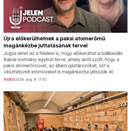
Újra előkerülhetnek a paksi atomerőmű
magánkézbe juttatásának tervei
Jogos lehet az a félelem is, hogy előkerülhet a balliberális
Bajnai-kormány egykori terve, amely arról szólt, hogy a
paksi atomerőművet, az állami gáztározókat, sőt a
vészhelyzeti erőműveket is magánkézbe játsszák át.
VIDEÓ
2026. aug. 8. 17:52