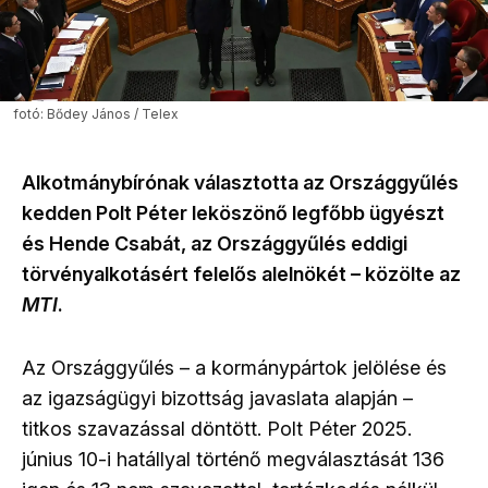
fotó: Bődey János / Telex
Alkotmánybírónak választotta az Országgyűlés
kedden Polt Péter leköszönő legfőbb ügyészt
és Hende Csabát, az Országgyűlés eddigi
törvényalkotásért felelős alelnökét – közölte az
MTI
.
Az Országgyűlés – a kormánypártok jelölése és
az igazságügyi bizottság javaslata alapján –
titkos szavazással döntött. Polt Péter 2025.
június 10-i hatállyal történő megválasztását 136