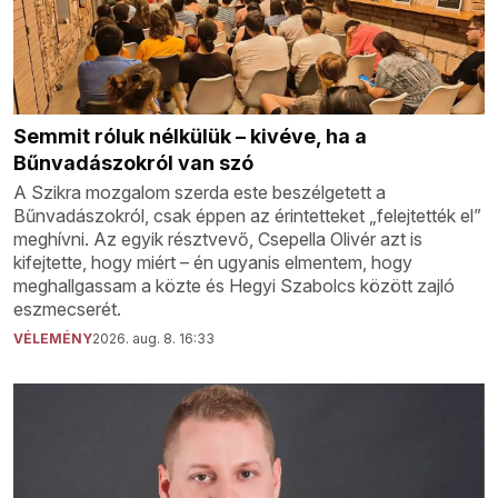
Semmit róluk nélkülük – kivéve, ha a
Bűnvadászokról van szó
A Szikra mozgalom szerda este beszélgetett a
Bűnvadászokról, csak éppen az érintetteket „felejtették el”
meghívni. Az egyik résztvevő, Csepella Olivér azt is
kifejtette, hogy miért – én ugyanis elmentem, hogy
meghallgassam a közte és Hegyi Szabolcs között zajló
eszmecserét.
VÉLEMÉNY
2026. aug. 8. 16:33