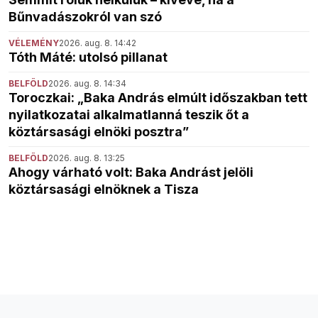
Bűnvadászokról van szó
VÉLEMÉNY
2026. aug. 8. 14:42
Tóth Máté: utolsó pillanat
BELFÖLD
2026. aug. 8. 14:34
Toroczkai: „Baka András elmúlt időszakban tett
nyilatkozatai alkalmatlanná teszik őt a
köztársasági elnöki posztra”
BELFÖLD
2026. aug. 8. 13:25
Ahogy várható volt: Baka Andrást jelöli
köztársasági elnöknek a Tisza