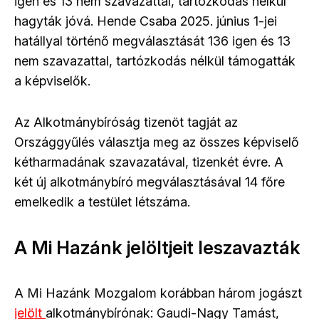
igen és 13 nem szavazattal, tartózkodás nélkül
hagyták jóvá. Hende Csaba 2025. június 1-jei
hatállyal történő megválasztását 136 igen és 13
nem szavazattal, tartózkodás nélkül támogatták
a képviselők.
Az Alkotmánybíróság tizenöt tagját az
Országgyűlés választja meg az összes képviselő
kétharmadának szavazatával, tizenkét évre. A
két új alkotmánybíró megválasztásával 14 főre
emelkedik a testület létszáma.
A Mi Hazánk jelöltjeit leszavazták
A Mi Hazánk Mozgalom korábban három jogászt
jelölt
alkotmánybírónak: Gaudi-Nagy Tamást,