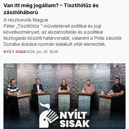
Van itt még jogállam? – Tisztítótűz és
zászlóháború
A résztvevők Magyar
Péter „Tisztítótűz ” műveletének politikai és jogi
következményeit, az elszámoltatás és a politikai
tisztogatás közötti határvonalat, valamint a Pride zászlók
Dunába dobása nyomán kialakult vitát elemezték.
NYÍLT SISAK
2026. jún. 26. 18:05