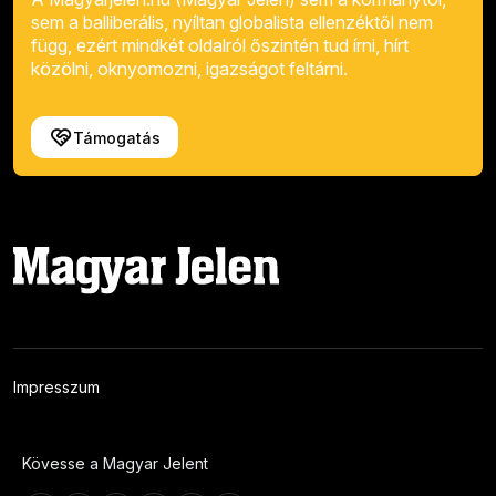
sem a balliberális, nyíltan globalista ellenzéktől nem
függ, ezért mindkét oldalról őszintén tud írni, hírt
közölni, oknyomozni, igazságot feltárni.
Támogatás
Impresszum
Kövesse a Magyar Jelent