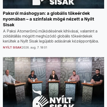
Paksról máshogyan: a globális tőkeérdek
nyomában – a színfalak mögé nézett a Nyílt
Sisak
A Paksi Atomerőmű működésének kihívásai, valamint a
zöldátállás mögött meghúzódó globális tőkeérdekek
kerültek a Nyílt Sisak legújabb adásának középpontjába.
NYÍLT SISAK
2026. aug. 7. 18:01