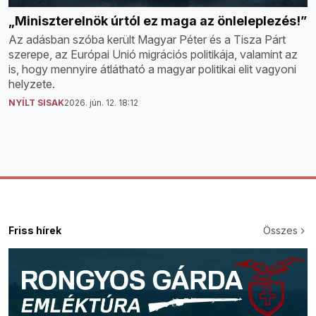
„Miniszterelnök úrtól ez maga az önleleplezés!”
Az adásban szóba került Magyar Péter és a Tisza Párt
szerepe, az Európai Unió migrációs politikája, valamint az
is, hogy mennyire átlátható a magyar politikai elit vagyoni
helyzete.
NYÍLT SISAK
2026. jún. 12. 18:12
Friss hírek
Összes