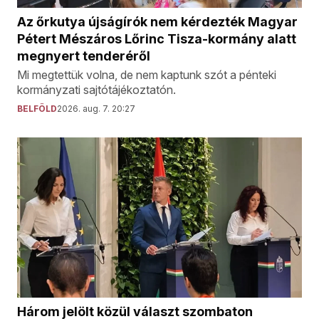
Az őrkutya újságírók nem kérdezték Magyar
Pétert Mészáros Lőrinc Tisza-kormány alatt
megnyert tenderéről
Mi megtettük volna, de nem kaptunk szót a pénteki
kormányzati sajtótájékoztatón.
BELFÖLD
2026. aug. 7. 20:27
Három jelölt közül választ szombaton