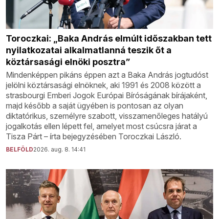
Toroczkai: „Baka András elmúlt időszakban tett
nyilatkozatai alkalmatlanná teszik őt a
köztársasági elnöki posztra”
Mindenképpen pikáns éppen azt a Baka András jogtudóst
jelölni köztársasági elnöknek, aki 1991 és 2008 között a
strasbourgi Emberi Jogok Európai Bíróságának bírájaként,
majd később a saját ügyében is pontosan az olyan
diktatórikus, személyre szabott, visszamenőleges hatályú
jogalkotás ellen lépett fel, amelyet most csúcsra járat a
Tisza Párt – írta bejegyzésében Toroczkai László.
BELFÖLD
2026. aug. 8. 14:41