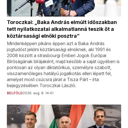
Toroczkai: „Baka András elmúlt időszakban
tett nyilatkozatai alkalmatlanná teszik őt a
köztársasági elnöki posztra”
Mindenképpen pikáns éppen azt a Baka András
jogtudóst jelölni köztársasági elnöknek, aki 1991 és
2008 között a strasbourgi Emberi Jogok Európai
Bíróságának bírájaként, majd később a saját ügyében is
pontosan az olyan diktatórikus, személyre szabott,
visszamenőleges hatályú jogalkotás ellen lépett fel,
amelyet most csúcsra járat a Tisza Párt – írta
bejegyzésében Toroczkai László.
BELFÖLD
2026. aug. 8. 14:41