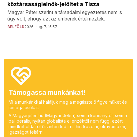
köztársaságielnök-jelöltet a Tisza
Magyar Péter szerint a társadalmi egyeztetés nem is
úgy volt, ahogy azt az emberek értelmezték.
BELFÖLD
2026. aug. 7. 15:57
Támogassa munkánkat!
Mi a munkánkkal háláljuk meg a megtisztelő figyelmüket és
támogatásukat.
A Magyarjelen.hu (Magyar Jelen) sem a kormánytól, sem a
balliberális, nyíltan globalista ellenzéktől nem függ, ezért
mindkét oldalról őszintén tud írni, hírt közölni, oknyomozni,
igazságot feltárni.