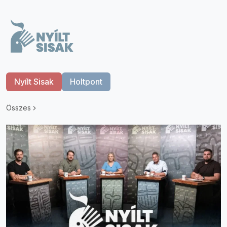
Nyílt Sisak
Holtpont
Összes