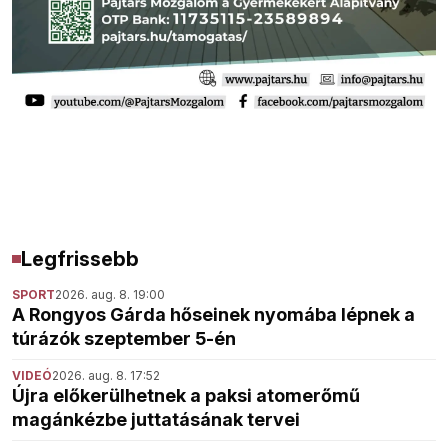
Legfrissebb
SPORT
2026. aug. 8. 19:00
A Rongyos Gárda hőseinek nyomába lépnek a
túrázók szeptember 5-én
VIDEÓ
2026. aug. 8. 17:52
Újra előkerülhetnek a paksi atomerőmű
magánkézbe juttatásának tervei