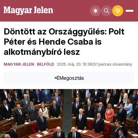
Döntött az Országgyűlés: Polt
Péter és Hende Csaba is
alkotmánybíró lesz
MAGYAR JELEN
BELFÖLD
2025. máj. 20. 10:36
1 perces olvasmány
Megosztás