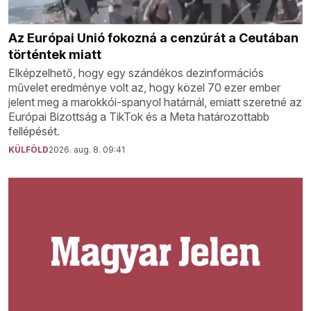
Az Európai Unió fokozná a cenzúrát a Ceutában
történtek miatt
Elképzelhető, hogy egy szándékos dezinformációs
művelet eredménye volt az, hogy közel 70 ezer ember
jelent meg a marokkói-spanyol határnál, emiatt szeretné az
Európai Bizottság a TikTok és a Meta határozottabb
fellépését.
KÜLFÖLD
2026. aug. 8. 09:41