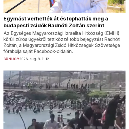
Egymást verhették át és lophatták meg a
budapesti zsidók Radnóti Zoltán szerint
Az Egységes Magyarországi Izraelita Hitközség (EMIH)
körüli zűrös ügyekről tett közzé több bejegyzést Radnóti
Zoltán, a Magyarországi Zsidó Hitközségek Szövetsége
főrabbija saját Facebook-oldalán.
BŰNÜGY
2026. aug. 8. 11:12