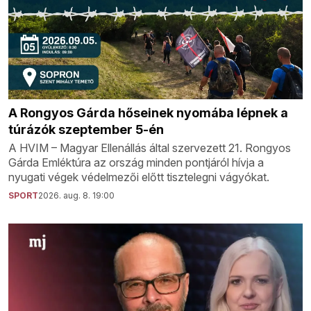
A Rongyos Gárda hőseinek nyomába lépnek a
túrázók szeptember 5-én
A HVIM – Magyar Ellenállás által szervezett 21. Rongyos
Gárda Emléktúra az ország minden pontjáról hívja a
nyugati végek védelmezői előtt tisztelegni vágyókat.
SPORT
2026. aug. 8. 19:00