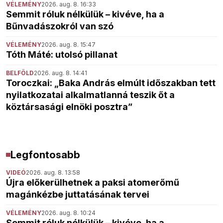
VÉLEMÉNY
2026. aug. 8. 16:33
Semmit róluk nélkülük – kivéve, ha a
Bűnvadászokról van szó
VÉLEMÉNY
2026. aug. 8. 15:47
Tóth Máté: utolsó pillanat
BELFÖLD
2026. aug. 8. 14:41
Toroczkai: „Baka András elmúlt időszakban tett
nyilatkozatai alkalmatlanná teszik őt a
köztársasági elnöki posztra”
Legfontosabb
VIDEÓ
2026. aug. 8. 13:58
Újra előkerülhetnek a paksi atomerőmű
magánkézbe juttatásának tervei
VÉLEMÉNY
2026. aug. 8. 10:24
Semmit róluk nélkülük – kivéve, ha a