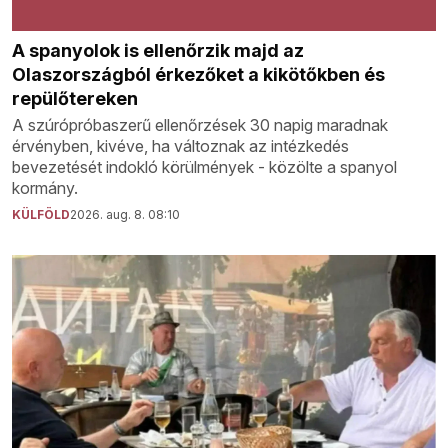
A spanyolok is ellenőrzik majd az
Olaszországból érkezőket a kikötőkben és
repülőtereken
A szúrópróbaszerű ellenőrzések 30 napig maradnak
érvényben, kivéve, ha változnak az intézkedés
bevezetését indokló körülmények - közölte a spanyol
kormány.
KÜLFÖLD
2026. aug. 8. 08:10