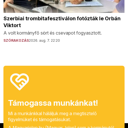
Szerbiai trombitafesztiválon fotózták le Orbán
Viktort
A volt kormányfő sört és csevapot fogyasztott.
SZÓRAKOZÁS
2026. aug. 7. 22:20
Támogassa munkánkat!
Mi a munkánkkal háláljuk meg a megtisztelő
figyelmüket és támogatásukat.
A Magyarjelen.hu (Magyar Jelen) sem a kormánytól,