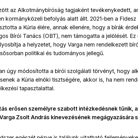
ött az Alkotmánybíróság tagjaként tevékenykedett, am
en kormányközeli befolyás alatt állt. 2021-ben a Fidesz
ztotta a Kúria élére, annak ellenére, hogy a bírák érde
gos Bírói Tanács (OBT), nem támogatta a jelölését. E
yosbítja a helyzetet, hogy Varga nem rendelkezett bíró
lsősorban politikai és tudományos jellegű.
n úgy módosította a bírói szolgálati törvényt, hogy al
senek a Kúria elnöki tisztségére, akkor is, ha nem ren
kezési tapasztalattal.
atás erősen személyre szabott intézkedésnek tűnik, 
 Varga Zsolt András kinevezésének megágyazására sz
dszer egészét nézve is találunk vitatható fejleményeke