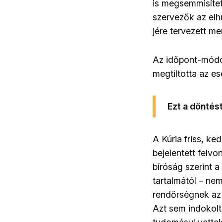
is megsemmisítet
szervezők az elhú
jére tervezett me
Az időpont-módos
megtiltotta az e
Ezt a döntés
A Kúria friss, k
bejelentett felv
bíróság szerint 
tartalmától – ne
rendőrségnek az
Azt sem indokolt