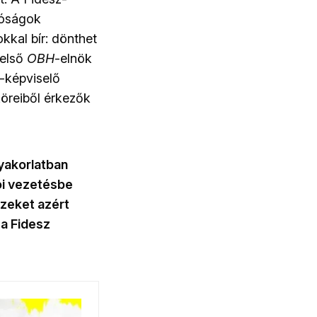
íróságok
kkal bír: dönthet
 első
OBH
-elnök
P-képviselő
köreiből érkezők
gyakorlatban
ói vezetésbe
ezeket azért
 a Fidesz