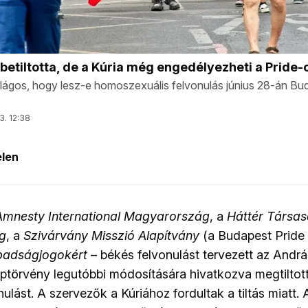
Amnesty International Magyarország
, a
Háttér Társa
ág
, a
Szivárvány Misszió Alapítvány
(a Budapest Pride 
badságjogokért
– békés felvonulást tervezett az Andrá
ptörvény legutóbbi módosítására hivatkozva megtiltot
nulást. A szervezők a Kúriához fordultak a tiltás miatt.