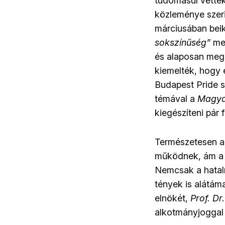
tudomásul vettek
közleménye szeri
márciusában beik
sokszínűség”
meg
és alaposan megi
kiemelték, hogy e
Budapest Pride sz
témával a
Magya
kiegészíteni pár 
Természetesen a 
működnek, ám a 
Nemcsak a hatal
tények is alátám
elnökét,
Prof. Dr
alkotmányjoggal é