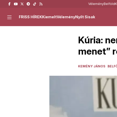
Vélemény
Belföld
K
FRISS HÍREK
Kiemelt
Vélemény
Nyílt Sisak
Kúria: n
menet” r
KEMÉNY JÁNOS
BELF