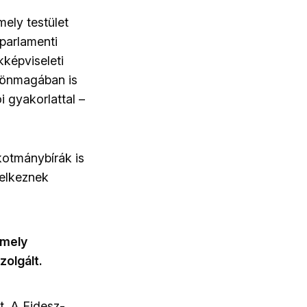
ely testület
 parlamenti
kképviseleti
z önmagában is
i gyakorlattal –
kotmánybírák is
delkeznek
amely
olgált.
t. A Fidesz-