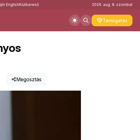
j
In English
Kiútkereső
2026. aug. 8. szombat
Támogatás
ányos
Megosztás