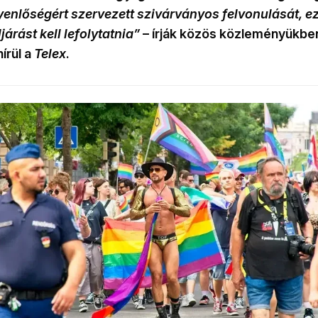
enlőségért szervezett szivárványos felvonulását, ez
árást kell lefolytatnia”
– írják közös közleményükb
írül a
Telex
.