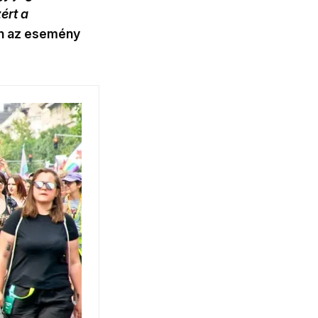
ért a
en az esemény