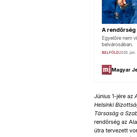
Június 1-jére az
Helsinki Bizotts
Társaság a Sza
rendőrség az Ala
útra tervezett vo