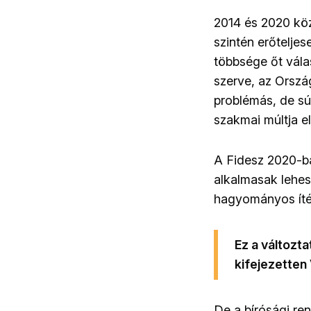
2014 és 2020 köz
szintén erőteljes
többsége őt válas
szerve, az Orszá
problémás, de súl
szakmai múltja e
A Fidesz 2020-ba
alkalmasak lehes
hagyományos ítél
Ez a változt
kifejezetten
De a bírósági ren