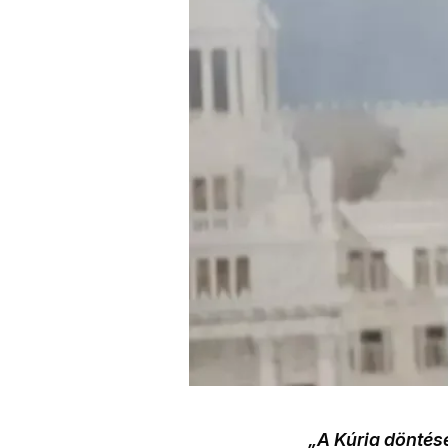
„A Kúria döntése