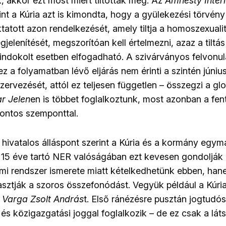
, akkor ezt most miért tiltották meg. Az
Amnesty Inter
nt a Kúria azt is kimondta, hogy a gyülekezési törvén
tatott azon rendelkezését, amely tiltja a homoszexuali
jelenítését, megszorítóan kell értelmezni, azaz a tiltá
ndokolt esetben elfogadható. A szivárványos felvonul
z a folyamatban lévő eljárás nem érinti a szintén júniu
ervezését, attól ez teljesen független – összegzi a glob
r Jelen
en is többet foglalkoztunk, most azonban a fe
fontos szemponttal.
hivatalos álláspont szerint a Kúria és a kormány egymá
15 éve tartó NER valóságában ezt kevesen gondolják
mi rendszer ismerete miatt kételkedhetünk ebben, han
asztják a szoros összefonódást. Vegyük például a Kúria 
. Varga Zsolt András
t. Első ránézésre pusztán jogtudós
s közigazgatási joggal foglalkozik – de ez csak a láts