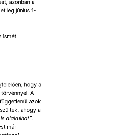
ést, azonban a
tileg június 1-
s ismét
gfelelően, hogy a
 törvénnyel. A
 függetlenül azok
észültek, ahogy a
is alakulhat”
.
ést már