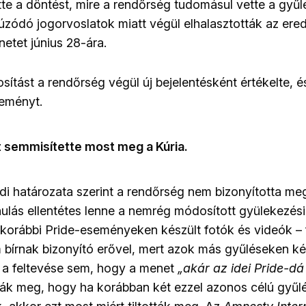
te a döntést, mire a rendőrség tudomásul vette a gyűl
zódó jogorvoslatok miatt végül elhalasztották az erede
netet június 28-ára.
ítást a rendőrség végül új bejelentésként értékelte, é
seményt.
t semmisítette most meg a Kúria.
eddi határozata szerint a rendőrség nem bizonyította me
onulás ellentétes lenne a nemrég módosított gyülekezési
a korábbi Pride-eseményeken készült fotók és videók –
m bírnak bizonyító erővel, mert azok más gyűléseken k
 a feltevése sem, hogy a menet
„akár az idei Pride-dá 
ák meg, hogy ha korábban két ezzel azonos célú gyűl