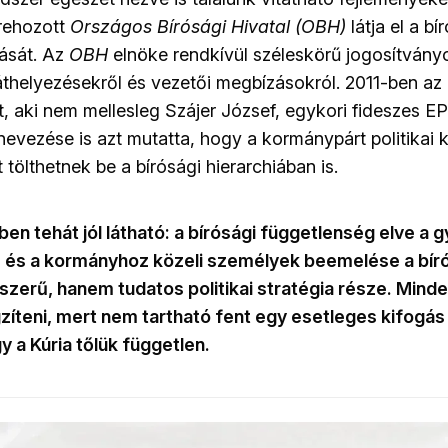
trehozott
Országos Bírósági Hivatal (OBH)
látja el a b
tását. Az
OBH
elnöke rendkívül széleskörű jogosítványo
áthelyezésekről és vezetői megbízásokról. 2011-ben az
, aki nem mellesleg Szájer József, egykori fideszes E
nevezése is azt mutatta, hogy a kormánypárt politikai 
 tölthetnek be a bírósági hierarchiában is.
n tehát jól látható: a bírósági függetlenség elve a 
, és a kormányhoz közeli személyek beemelése a bír
szerű, hanem tudatos politikai stratégia része. Mind
zíteni, mert nem tartható fent egy esetleges kifogás
y a Kúria tőlük független.