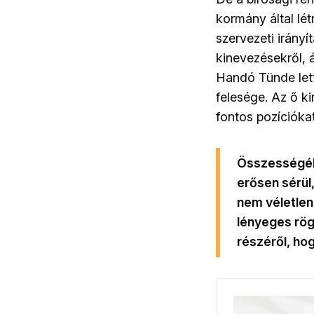
kormány által lé
szervezeti irányí
kinevezésekről, 
Handó Tünde lett
felesége. Az ő ki
fontos pozíciókat
Összességébe
erősen sérül
nem véletlen
lényeges rög
részéről, hog