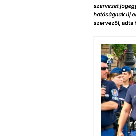
szervezet jogegy
hatóságnak új elj
szervezői, adta h