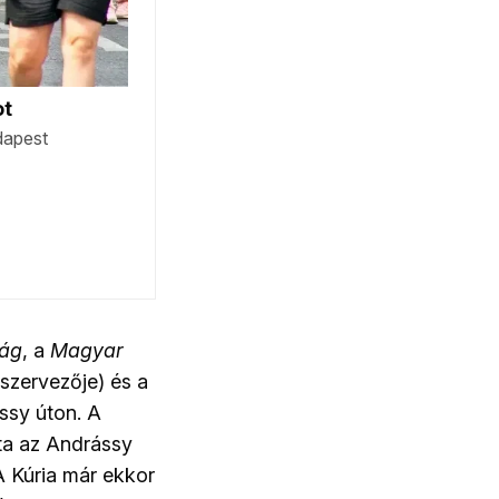
ság
, a
Magyar
szervezője) és a
ssy úton. A
ta az Andrássy
 A Kúria már ekkor