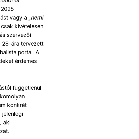
national
y 2025
tást vagy a
„nemi
s csak kivételesen
ás szervezői
s 28-ára tervezett
alista portál. A
ntieket érdemes
stól függetlenül
 komolyan.
em konkrét
jelenlegi
, aki
zat.