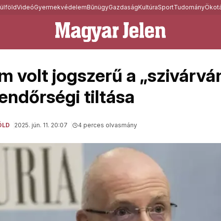
ülföld
Videó
Gyermekvédelem
Bűnügy
Gazdaság
Kultúra
Sport
Tudomány
Ökotá
em volt jogszerű a „szivárv
endőrségi tiltása
ÖLD
2025. jún. 11. 20:07
4 perces olvasmány