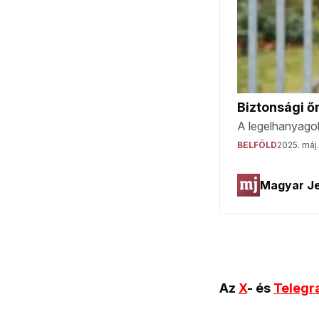
Az
X
- és
Teleg