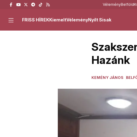
Vélemény
Belföld
K
FRISS HÍREK
Kiemelt
Vélemény
Nyílt Sisak
Szakszer
Hazánk
KEMÉNY JÁNOS
BELF