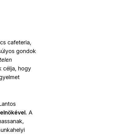
cs cafeteria,
 súlyos gondok
telen
 célja, hogy
igyelmet
 Lantos
elnökével.
A
hassanak,
unkahelyi