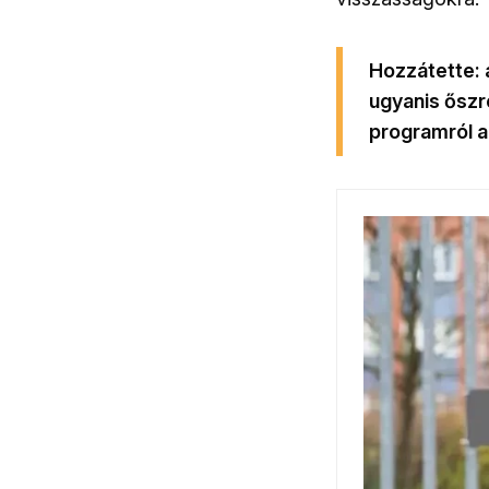
Hozzátette:
ugyanis őszre
programról a