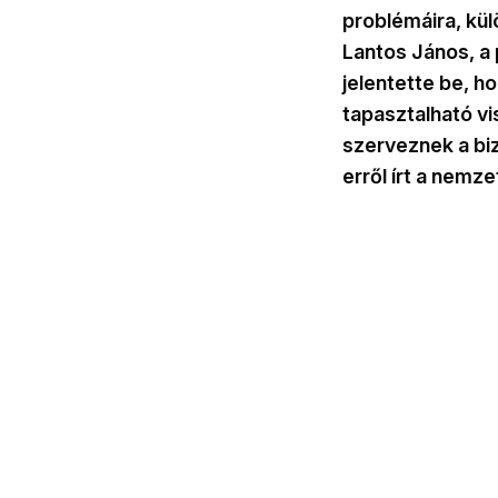
problémáira, kü
Lantos János, a
jelentette be, 
tapasztalható vi
szerveznek a biz
erről írt a nemz