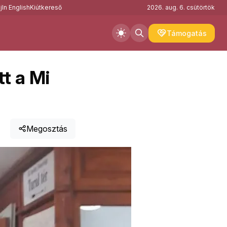
j
In English
Kiútkereső
2026. aug. 6. csütörtök
Támogatás
t a Mi
Megosztás