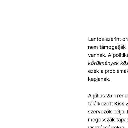
Lantos szerint ór
nem támogatják a
vannak. A politik
körülmények köz
ezek a problémák
kapjanak.
A július 25-i re
találkozott
Kiss 
szervezők célja,
megosszák tapas
visszásságokra.