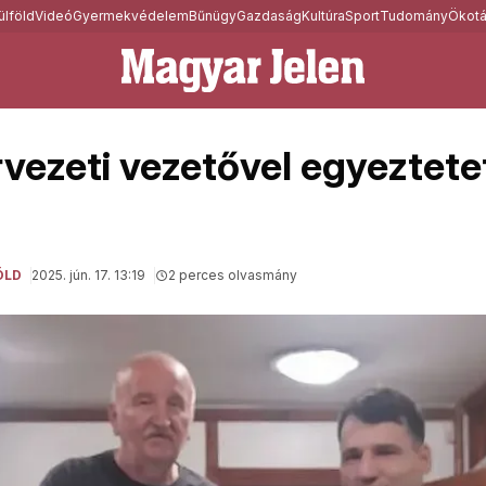
ülföld
Videó
Gyermekvédelem
Bűnügy
Gazdaság
Kultúra
Sport
Tudomány
Ökotá
vezeti vezetővel egyeztetet
ÖLD
2025. jún. 17. 13:19
2 perces olvasmány