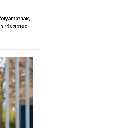
folyamatnak,
 a részletes