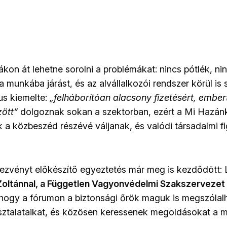
ákon át lehetne sorolni a problémákat: nincs pótlék, nin
 munkába járást, és az alvállalkozói rendszer körül is
us kiemelte:
„felháborítóan alacsony fizetésért, ember
ött”
dolgoznak sokan a szektorban, ezért a Mi Hazánk
 a közbeszéd részévé váljanak, és valódi társadalmi f
ndezvényt előkészítő egyeztetés már meg is kezdődött:
Zoltánnal, a Független Vagyonvédelmi Szakszervezet 
 hogy a fórumon a biztonsági őrök maguk is megszólal
ztalataikat, és közösen keressenek megoldásokat a m