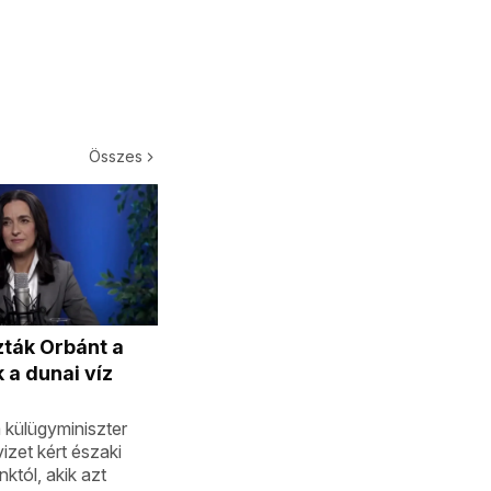
Összes
ták Orbánt a
 a dunai víz
 külügyminiszter
izet kért északi
tól, akik azt