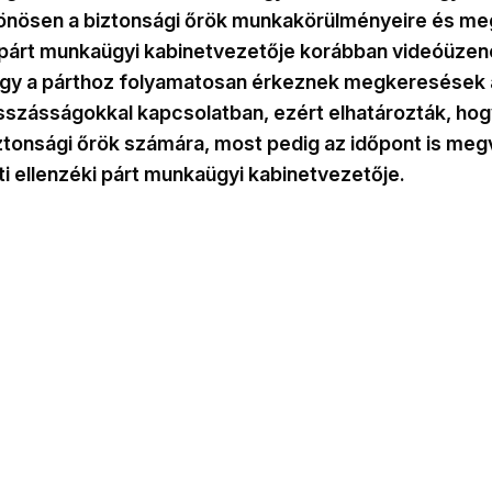
lönösen a biztonsági őrök munkakörülményeire és m
 párt munkaügyi kabinetvezetője korábban videóüze
hogy a párthoz folyamatosan érkeznek megkeresések
sszásságokkal kapcsolatban, ezért elhatározták, hog
tonsági őrök számára, most pedig az időpont is megva
eti ellenzéki párt munkaügyi kabinetvezetője.