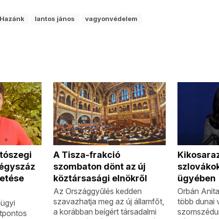
 Hazánk
lantos jános
vagyonvédelem
 tószegi
A Tisza-frakció
Kikosaraz
négyszáz
szombaton dönt az új
szlovákok
etése
köztársasági elnökről
ügyében
Az Országgyűlés kedden
Orbán Anita
szavazhatja meg az új államfőt,
több dunai v
ügyi
a korábban beígért társadalmi
szomszédunk
ötpontos