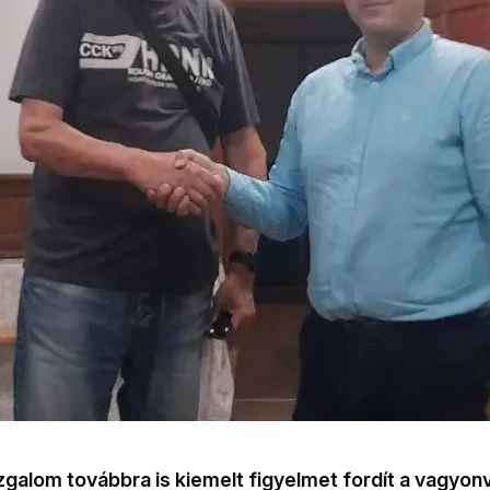
galom továbbra is kiemelt figyelmet fordít a vagyon