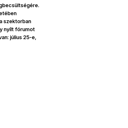
egbecsültségére.
netében
 a szektorban
y nyílt fórumot
n: július 25-e,