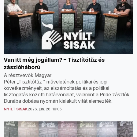
Van itt még jogállam? – Tisztítótűz és
zászlóháború
A résztvevők Magyar
Péter „Tisztítótűz ” műveletének politikai és jogi
következményeit, az elszámoltatás és a politikai
tisztogatás közötti határvonalat, valamint a Pride zászlók
Dunába dobása nyomán kialakult vitát elemezték.
NYÍLT SISAK
2026. jún. 26. 18:05