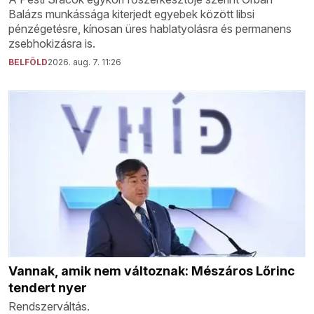
Balázs munkássága kiterjedt egyebek között libsi
pénzégetésre, kínosan üres hablatyolásra és permanens
zsebhokizásra is.
BELFÖLD
2026. aug. 7. 11:26
Vannak, amik nem változnak: Mészáros Lőrinc
tendert nyer
Rendszerváltás.