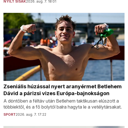
NYÍLT SISAK
2026. aug. 7. 18:01
Zseniális húzással nyert aranyérmet Betlehem
Dávid a párizsi vizes Európa-bajnokságon
A döntőben a féltáv után Betlehem taktikusan elúszott a
többiektől, és a fő bolytól balra hagyta le a vetélytársakat.
SPORT
2026. aug. 7. 17:22