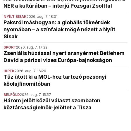
NER a kultúrában – interjú Pozsgai Zsolttal
NYÍLT SISAK
2026. aug. 7. 18:01
Paksról máshogyan: a globális tőkeérdek
nyomában – a színfalak mögé nézett a Nyílt
Sisak
SPORT
2026. aug. 7. 17:22
Zseniális húzással nyert aranyérmet Betlehem
Dávid a párizsi vizes Európa-bajnokságon
HÍREK
2026. aug. 7. 16:20
Tűz ütött ki a MOL-hoz tartozó pozsonyi
kőolajfinomítóban
BELFÖLD
2026. aug. 7. 15:57
Három jelölt közül választ szombaton
köztársaságielnök-jelöltet a Tisza