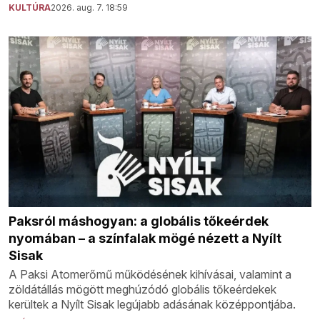
KULTÚRA
2026. aug. 7. 18:59
Paksról máshogyan: a globális tőkeérdek
nyomában – a színfalak mögé nézett a Nyílt
Sisak
A Paksi Atomerőmű működésének kihívásai, valamint a
zöldátállás mögött meghúzódó globális tőkeérdekek
kerültek a Nyílt Sisak legújabb adásának középpontjába.