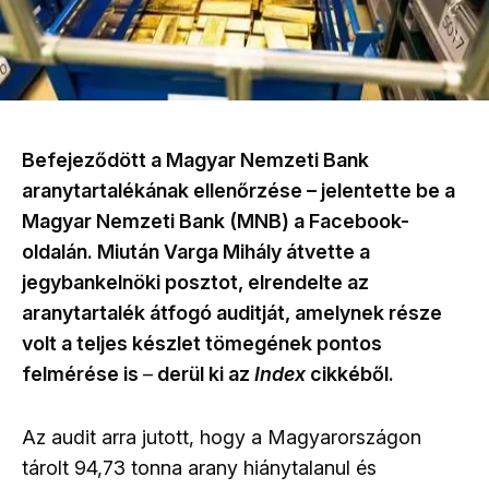
Befejeződött a Magyar Nemzeti Bank
aranytartalékának ellenőrzése – jelentette be a
Magyar Nemzeti Bank (MNB) a Facebook-
oldalán. Miután Varga Mihály átvette a
jegybankelnöki posztot, elrendelte az
aranytartalék átfogó auditját, amelynek része
volt a teljes készlet tömegének pontos
felmérése is
–
derül ki az
Index
cikkéből.
Az audit arra jutott, hogy a Magyarországon
tárolt 94,73 tonna arany hiánytalanul és