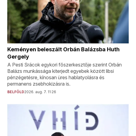
Keményen beleszált Orbán Balázsba Huth
Gergely
A Pesti Srácok egykori főszerkesztője szerint Orbán
Balázs munkássága kiterjedt egyebek között libsi
pénzégetésre, kínosan üres hablatyolásra és
permanens zsebhokizásra is.
BELFÖLD
2026. aug. 7. 11:26