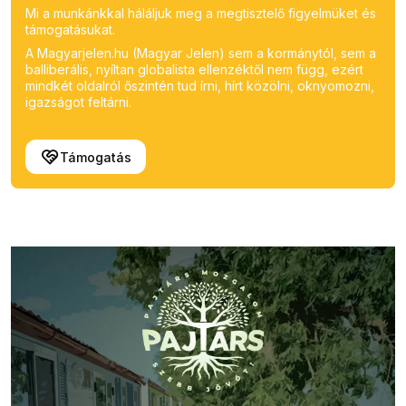
Mi a munkánkkal háláljuk meg a megtisztelő figyelmüket és
támogatásukat.
A Magyarjelen.hu (Magyar Jelen) sem a kormánytól, sem a
balliberális, nyíltan globalista ellenzéktől nem függ, ezért
mindkét oldalról őszintén tud írni, hírt közölni, oknyomozni,
igazságot feltárni.
Támogatás