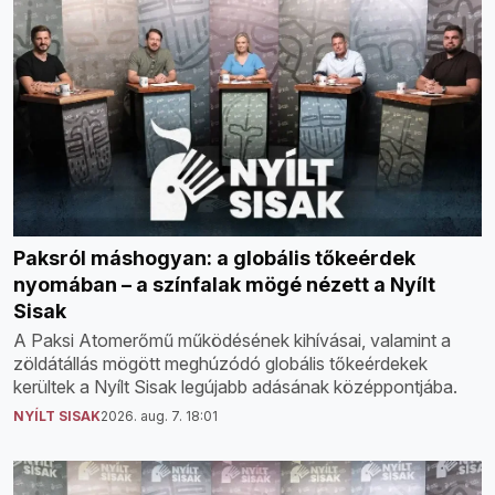
Paksról máshogyan: a globális tőkeérdek
nyomában – a színfalak mögé nézett a Nyílt
Sisak
A Paksi Atomerőmű működésének kihívásai, valamint a
zöldátállás mögött meghúzódó globális tőkeérdekek
kerültek a Nyílt Sisak legújabb adásának középpontjába.
NYÍLT SISAK
2026. aug. 7. 18:01