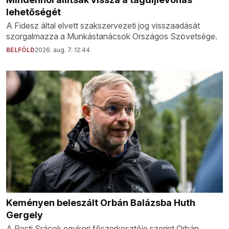
lehetőségét
A Fidesz által elvett szakszervezeti jog visszaadását
szorgalmazza a Munkástanácsok Országos Szövetsége.
BELFÖLD
2026. aug. 7. 12:44
Keményen beleszált Orbán Balázsba Huth
Gergely
A Pesti Srácok egykori főszerkesztője szerint Orbán