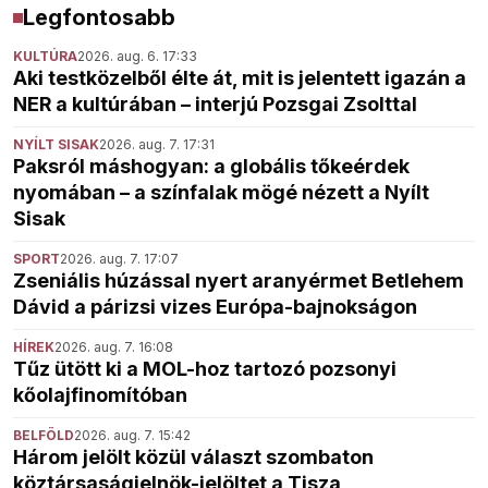
Legfontosabb
KULTÚRA
2026. aug. 6. 17:33
Aki testközelből élte át, mit is jelentett igazán a
NER a kultúrában – interjú Pozsgai Zsolttal
NYÍLT SISAK
2026. aug. 7. 17:31
Paksról máshogyan: a globális tőkeérdek
nyomában – a színfalak mögé nézett a Nyílt
Sisak
SPORT
2026. aug. 7. 17:07
Zseniális húzással nyert aranyérmet Betlehem
Dávid a párizsi vizes Európa-bajnokságon
HÍREK
2026. aug. 7. 16:08
Tűz ütött ki a MOL-hoz tartozó pozsonyi
kőolajfinomítóban
BELFÖLD
2026. aug. 7. 15:42
Három jelölt közül választ szombaton
köztársaságielnök-jelöltet a Tisza