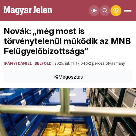
Novák: „még most is
törvénytelenül működik az MNB
Felügyelőbizottsága”
IRÁNYI DÁNIEL
BELFÖLD
2025. júl. 11. 17:04
2 perces olvasmány
Megosztás