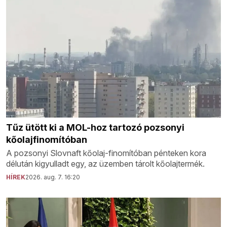
Tűz ütött ki a MOL-hoz tartozó pozsonyi
kőolajfinomítóban
A pozsonyi Slovnaft kőolaj-finomítóban pénteken kora
délután kigyulladt egy, az üzemben tárolt kőolajtermék.
HÍREK
2026. aug. 7. 16:20