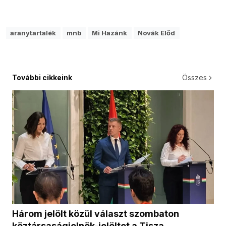
aranytartalék
mnb
Mi Hazánk
Novák Előd
További cikkeink
Összes
Három jelölt közül választ szombaton
köztársaságielnök-jelöltet a Tisza