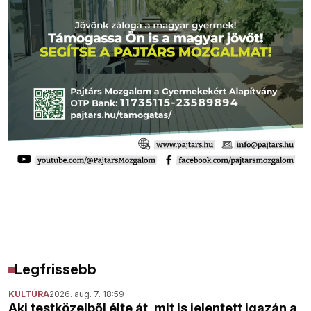
Legfrissebb
KULTÚRA
2026. aug. 7. 18:59
Aki testközelből élte át, mit is jelentett igazán a