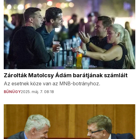
Zárolták Matolcsy Ádám barátjának számláit
Az esetnek köze van az MNB-botrányhoz.
BŰNÜGY
2025. máj. 7. 08:18