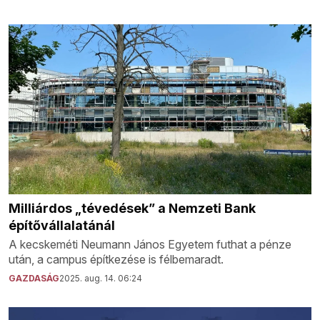
Milliárdos „tévedések” a Nemzeti Bank
építővállalatánál
A kecskeméti Neumann János Egyetem futhat a pénze
után, a campus építkezése is félbemaradt.
GAZDASÁG
2025. aug. 14. 06:24