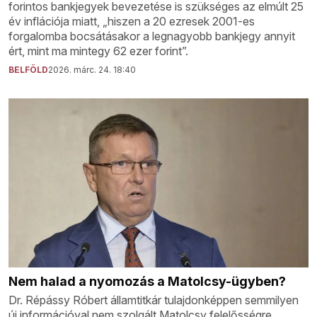
forintos bankjegyek bevezetése is szükséges az elmúlt 25
év inflációja miatt, „hiszen a 20 ezresek 2001-es
forgalomba bocsátásakor a legnagyobb bankjegy annyit
ért, mint ma mintegy 62 ezer forint”.
BELFÖLD
2026. márc. 24. 18:40
Nem halad a nyomozás a Matolcsy-ügyben?
Dr. Répássy Róbert államtitkár tulajdonképpen semmilyen
új információval nem szolgált Matolcsy felelősségre