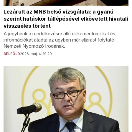
Lezárult az MNB belső vizsgálata: a gyanú
szerint hatáskör túllépésével elkövetett hivatali
visszaélés történt
A jegybank a rendelkezésre álló dokumentumokat és
információkat átadta az ügyben már eljárást folytató
Nemzeti Nyomozó Irodának.
BELFÖLD
2026. máj. 4. 19:29