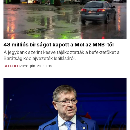
43 milliós bírságot kapott a Mol az MNB-től
A jegybank szerint késve tájékoztatták a befektetőket a
Barátság kőolajvezeték leállásáról.
BELFÖLD
2026. jún. 23. 10:39