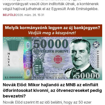
vagyontárgyait vasúti úton indították útnak, a konténerek
végül hajóval juthatnak el az Egyesült Arab Emírségekbe.
BELFÖLD
2026. márc. 26. 15:31
Novák Előd: Mikor hajlandó az MNB az elinflált
ötforintosokat kivonni, az ötvenezreseket pedig
bevezetni?
Novák Előd szerint itt az idő belátni, hogy az 50 ezer