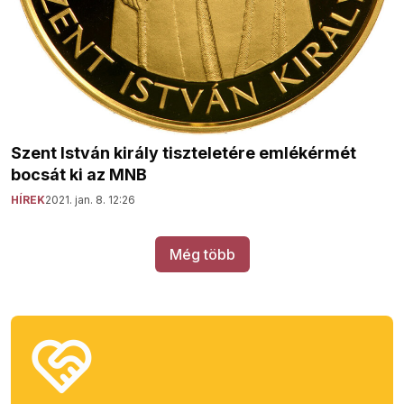
Szent István király tiszteletére emlékérmét
bocsát ki az MNB
HÍREK
2021. jan. 8. 12:26
Még több