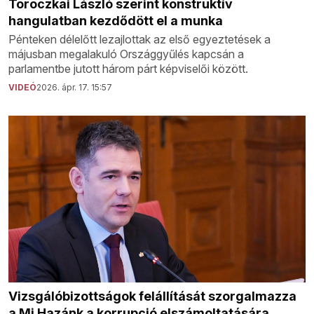
Toroczkai László szerint konstruktív
hangulatban kezdődött el a munka
Pénteken délelőtt lezajlottak az első egyeztetések a
májusban megalakuló Országgyűlés kapcsán a
parlamentbe jutott három párt képviselői között.
VIDEÓ
2026. ápr. 17. 15:57
Vizsgálóbizottságok felállítását szorgalmazza
a Mi Hazánk a korrupció elszámoltatására