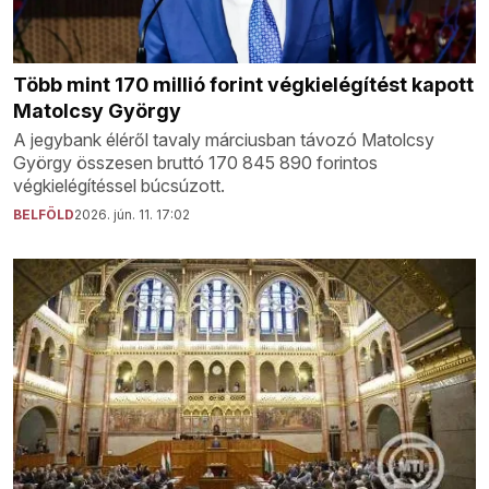
Több mint 170 millió forint végkielégítést kapott
Matolcsy György
A jegybank éléről tavaly márciusban távozó Matolcsy
György összesen bruttó 170 845 890 forintos
végkielégítéssel búcsúzott.
BELFÖLD
2026. jún. 11. 17:02