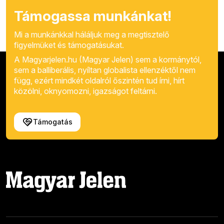
Támogassa munkánkat!
Mi a munkánkkal háláljuk meg a megtisztelő
figyelmüket és támogatásukat.
A Magyarjelen.hu (Magyar Jelen) sem a kormánytól,
sem a balliberális, nyíltan globalista ellenzéktől nem
függ, ezért mindkét oldalról őszintén tud írni, hírt
közölni, oknyomozni, igazságot feltárni.
Támogatás