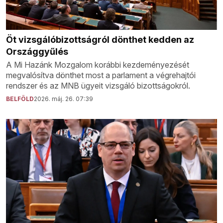
Öt vizsgálóbizottságról dönthet kedden az
Országgyűlés
A Mi Hazánk Mozgalom korábbi kezdeményezését
megvalósítva dönthet most a parlament a végrehajtói
rendszer és az MNB ügyeit vizsgáló bizottságokról.
BELFÖLD
2026. máj. 26. 07:39