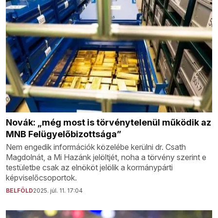
Novák: „még most is törvénytelenül működik az
MNB Felügyelőbizottsága”
Nem engedik információk közelébe kerülni dr. Csath
Magdolnát, a Mi Hazánk jelöltjét, noha a törvény szerint e
testületbe csak az elnököt jelölik a kormánypárti
képviselőcsoportok.
BELFÖLD
2025. júl. 11. 17:04