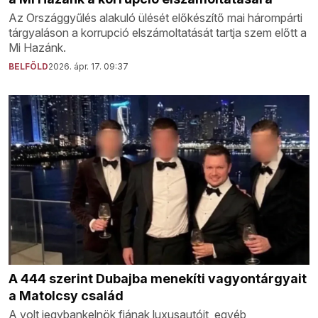
Az Országgyűlés alakuló ülését előkészítő mai hárompárti
tárgyaláson a korrupció elszámoltatását tartja szem előtt a
Mi Hazánk.
BELFÖLD
2026. ápr. 17. 09:37
A 444 szerint Dubajba menekíti vagyontárgyait
a Matolcsy család
A volt jegybankelnök fiának luxusautóit, egyéb