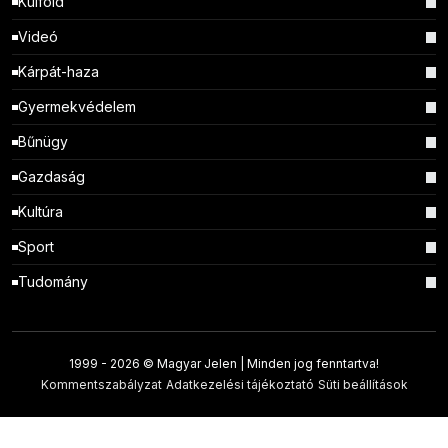
Külföld
Videó
Kárpát-haza
Gyermekvédelem
Bűnügy
Gazdaság
Kultúra
Sport
Tudomány
1999 -
2026 © Magyar Jelen | Minden jog fenntartva!
Kommentszabályzat
Adatkezelési tájékoztató
Süti beállítások