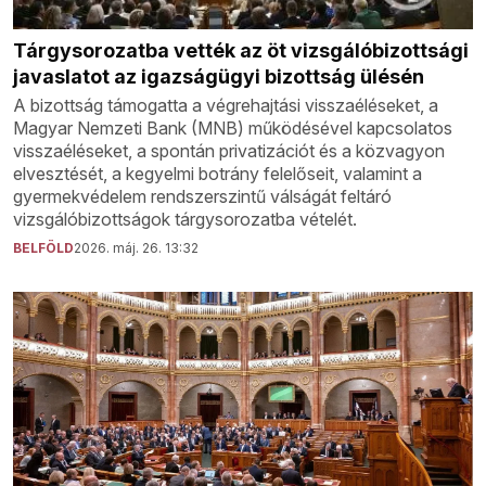
Tárgysorozatba vették az öt vizsgálóbizottsági
javaslatot az igazságügyi bizottság ülésén
A bizottság támogatta a végrehajtási visszaéléseket, a
Magyar Nemzeti Bank (MNB) működésével kapcsolatos
visszaéléseket, a spontán privatizációt és a közvagyon
elvesztését, a kegyelmi botrány felelőseit, valamint a
gyermekvédelem rendszerszintű válságát feltáró
vizsgálóbizottságok tárgysorozatba vételét.
BELFÖLD
2026. máj. 26. 13:32