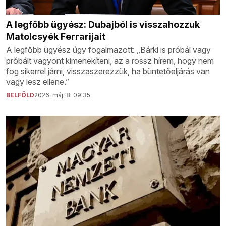
A legfőbb ügyész: Dubajból is visszahozzuk
Matolcsyék Ferrarijait
A legfőbb ügyész úgy fogalmazott: „Bárki is próbál vagy
próbált vagyont kimenekíteni, az a rossz hírem, hogy nem
fog sikerrel járni, visszaszerezzük, ha büntetőeljárás van
vagy lesz ellene.”
BELFÖLD
2026. máj. 8. 09:35