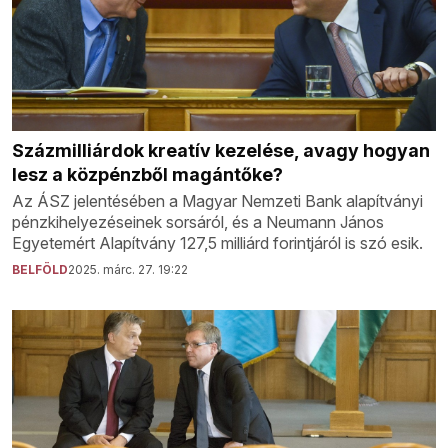
Százmilliárdok kreatív kezelése, avagy hogyan
lesz a közpénzből magántőke?
Az ÁSZ jelentésében a Magyar Nemzeti Bank alapítványi
pénzkihelyezéseinek sorsáról, és a Neumann János
Egyetemért Alapítvány 127,5 milliárd forintjáról is szó esik.
BELFÖLD
2025. márc. 27. 19:22