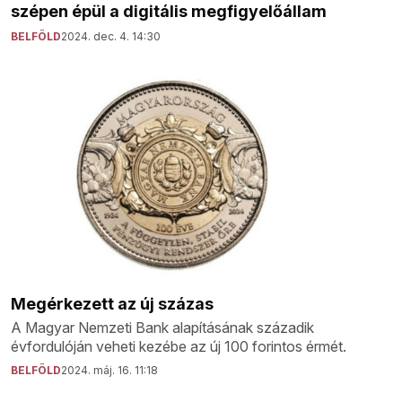
szépen épül a digitális megfigyelőállam
BELFÖLD
2024. dec. 4. 14:30
Megérkezett az új százas
A Magyar Nemzeti Bank alapításának századik
évfordulóján veheti kezébe az új 100 forintos érmét.
BELFÖLD
2024. máj. 16. 11:18