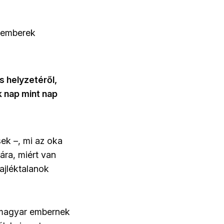
r emberek
 helyzetéről,
 nap mint nap
sek –, mi az oka
ra, miért van
ajléktalanok
k magyar embernek