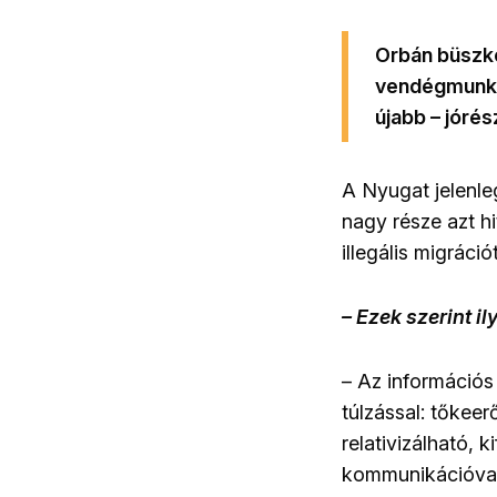
Orbán büszké
vendégmunkás
újabb – jórés
A Nyugat jelenle
nagy része azt h
illegális migráci
– Ezek szerint 
– Az információs 
túlzással: tőkee
relativizálható,
kommunikációval 