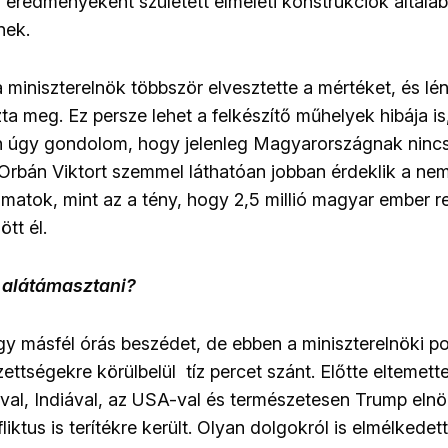
”
eredményeként született elméleti konstrukciók általá
nek.
 miniszterelnök többször elvesztette a mértéket, és lé
a meg. Ez persze lehet a felkészítő műhelyek hibája is
úgy gondolom, hogy jelenleg Magyarországnak nincs
 Orbán Viktort szemmel láthatóan jobban érdeklik a nemz
amatok, mint az a tény, hogy 2,5 millió magyar ember r
tt él.
a alátámasztani?
egy másfél órás beszédet, de ebben a miniszterelnöki po
ettségekre körülbelül tíz percet szánt. Előtte eltemett
ával, Indiával, az USA-val és természetesen Trump elnök
liktus is terítékre került. Olyan dolgokról is elmélkedet