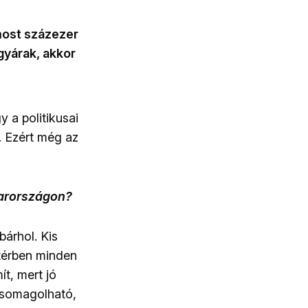
most százezer
gyárak, akkor
 a politikusai
. Ezért még az
yarországon?
bárhol. Kis
 térben minden
t, mert jó
csomagolható,