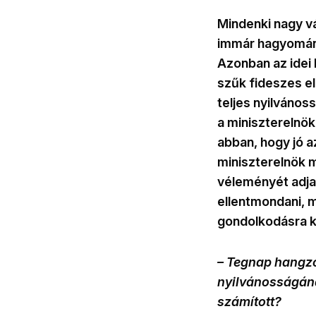
Mindenki nagy v
immár hagyomán
Azonban az idei
szűk fideszes el
teljes nyilváno
a miniszterelnök
abban, hogy jó az
miniszterelnök 
véleményét adja 
ellentmondani, m
gondolkodásra k
– Tegnap hangzot
nyilvánosságána
számított?