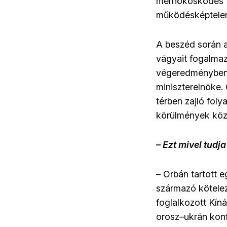
mérnökösködés
működésképtele
A beszéd során a
vágyait fogalmazt
végeredményben 
miniszterelnöke.
térben zajló foly
körülmények közö
– Ezt mivel tudj
– Orbán tartott 
származó kötelez
foglalkozott Kín
orosz
–
ukrán konf