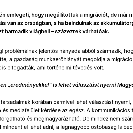
n emlegeti, hogy megállítottuk a migrációt, de már 
 van az országban, s ha beindulnak az akkumulátor
zt harmadik világbeli – százezrek várhatóak.
gi problémáinak jelentős hányada abból származik, hogy
itte, a gazdaság munkaerőhiányát megoldja a migráció
ót is elfogadták, ami történelmi tévedés volt.
ilyen „eredményekkel” is lehet választást nyerni Mag
társadalmak korában bármivel lehet választást nyerni, 
rő és médiafelület kérdése az egész. A kommunikációs
 kiforgatható és megmagyarázható. De mindez nem számí
mindent el lehet adni, a legnagyobb ostobaság is be