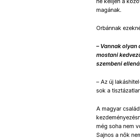
ne kelljen a köz
magának.
Orbánnak ezeknél
– Vannak olyan 
mostani kedvező
szembeni ellenál
– Az új lakáshit
sok a tisztázatlan
A magyar családt
kezdeményezésne
még soha nem vol
Sajnos a nők ne