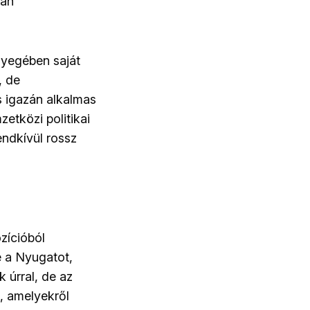
ban
nyegében saját
, de
 igazán alkalmas
etközi politikai
endkívül rossz
zícióból
e a Nyugatot,
 úrral, de az
t, amelyekről