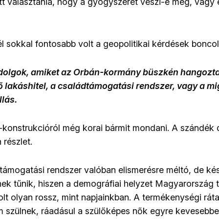
ött választania, hogy a gyógyszerét veszi-e meg, vagy 
 sokkal fontosabb volt a geopolitikai kérdések bonco
dolgok, amiket az Orbán-kormány büszkén hangoztat
 lakáshitel, a családtámogatási rendszer, vagy a mi
lás.
el-konstrukcióról még korai bármit mondani. A szándék
 részlet.
ámogatási rendszer valóban elismerésre méltó, de ké
k tűnik, hiszen a demográfiai helyzet Magyarország 
t olyan rossz, mint napjainkban. A termékenységi ráta 
m szülnek, ráadásul a szülőképes nők egyre kevesebb