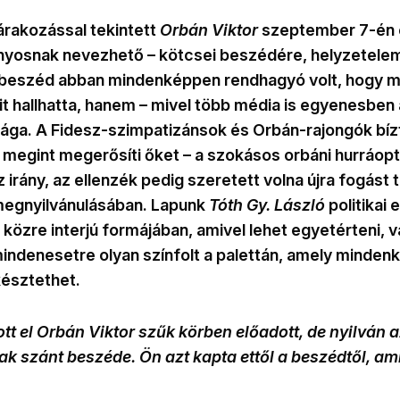
árakozással tekintett
Orbán Viktor
szeptember 7-én e
yosnak nevezhető – kötcsei beszédére, helyzetele
 beszéd abban mindenképpen rendhagyó volt, hogy 
it hallhatta, hanem – mivel több média is egyenesben 
ssága. A Fidesz-szimpatizánsok és Orbán-rajongók bí
 megint megerősíti őket – a szokásos orbáni hurráop
 irány, az ellenzék pedig szeretett volna újra fogást ta
megnyilvánulásában. Lapunk
Tóth Gy. László
politikai
közre interjú formájában, amivel lehet egyetérteni, v
indenesetre olyan színfolt a palettán, amely mindenk
észtethet.
t el Orbán Viktor szűk körben előadott, de nyilván a
k szánt beszéde. Ön azt kapta ettől a beszédtől, am