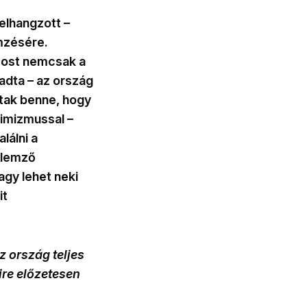
lhangzott –
mzésére.
most nemcsak a
adta – az ország
ztak benne, hogy
timizmussal –
lálni a
 elemző
agy lehet neki
it
z ország teljes
ire előzetesen