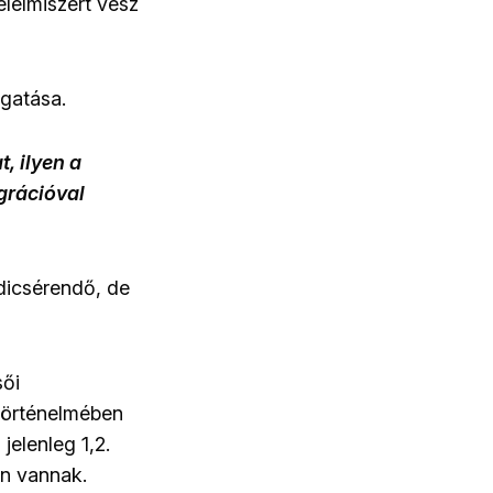
élelmiszert vesz
lgatása.
, ilyen a
grációval
 dicsérendő, de
sői
történelmében
jelenleg 1,2.
en vannak.