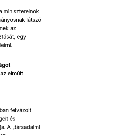
a miniszterelnök
mányosnak látszó
knek az
ztását, egy
eírni.
lágot
az elmúlt
ban felvázolt
geit és
ja. A
„
társadalmi