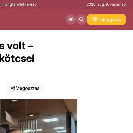
j
In English
Kiútkereső
2026. aug. 9. vasárnap
Támogatás
 volt –
kötcsei
Megosztás