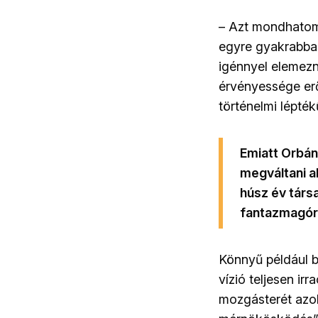
– Azt mondhatom,
egyre gyakrabba
igénnyel elemezn
érvényessége erő
történelmi lépték
Emiatt Orbán
megváltani a
húsz év társ
fantazmagóri
Könnyű például b
vízió teljesen ir
mozgásterét azo