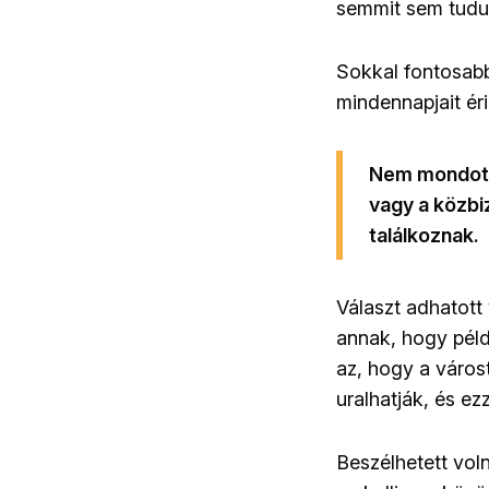
semmit sem tudu
Sokkal fontosabb
mindennapjait érin
Nem mondott
vagy a közbi
találkoznak.
Választ adhatott 
annak, hogy péld
az, hogy a város
uralhatják, és e
Beszélhetett vol