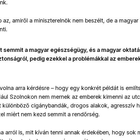
nk.
 az, amiről a miniszterelnök nem beszélt, de a magya
ti.
 semmit a magyar egészségügy, és a magyar oktatás
ztonságról, pedig ezekkel a problémákkal az emberek
volna arra kérdésre – hogy egy konkrét példát is említ
ául Szolnokon nem mernek az emberek kimenni az utcá
t különböző cigánybandák, drogos alakok, agresszív h
zzel miért nem kezd semmit a rendőrség.
na arról is, mit kíván tenni annak érdekében, hogy so