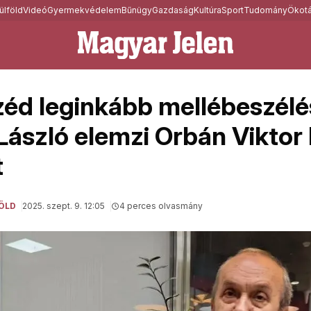
ülföld
Videó
Gyermekvédelem
Bűnügy
Gazdaság
Kultúra
Sport
Tudomány
Ökotá
zéd leginkább mellébeszélés
 László elemzi Orbán Viktor 
t
ÖLD
2025. szept. 9. 12:05
4 perces olvasmány