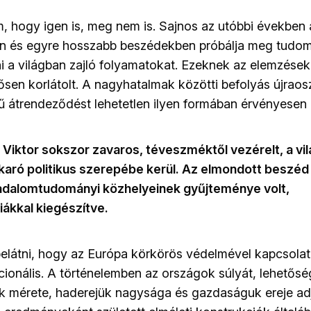
 hogy igen is, meg nem is. Sajnos az utóbbi években 
n és egyre hosszabb beszédekben próbálja meg tudo
i a világban zajló folyamatokat. Ezeknek az elemzése
sen korlátolt. A nagyhatalmak közötti befolyás újraos
ű átrendeződést lehetetlen ilyen formában érvényesen l
 Viktor sokszor zavaros, téveszméktől vezérelt, a vi
karó politikus szerepébe kerül. Az elmondott beszéd 
adalomtudományi közhelyeinek gyűjteménye volt,
ákkal kiegészítve.
elátni, hogy az Európa körkörös védelmével kapcsolat
racionális. A történelemben az országok súlyát, lehetősé
k mérete, haderejük nagysága és gazdaságuk ereje ad