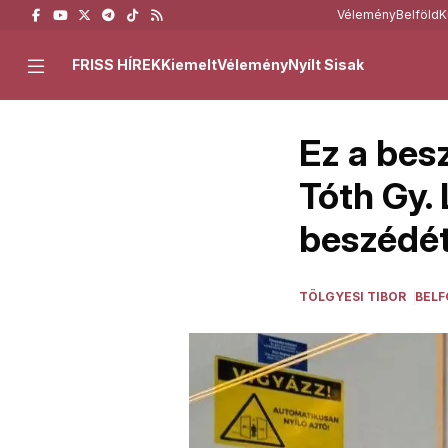
Vélemény
Belföld
K
FRISS HÍREK
Kiemelt
Vélemény
Nyílt Sisak
Ez a bes
Tóth Gy.
beszédé
TÖLGYESI TIBOR
BELF