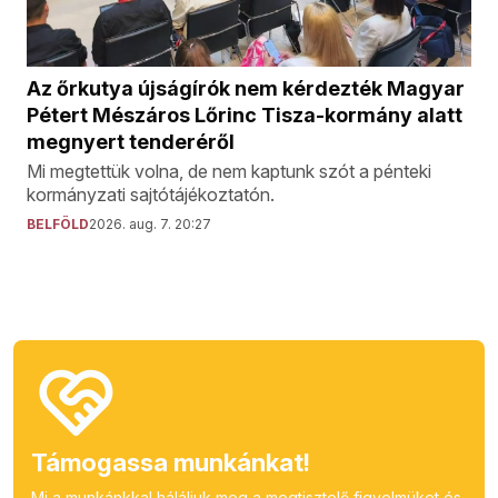
Az őrkutya újságírók nem kérdezték Magyar
Pétert Mészáros Lőrinc Tisza-kormány alatt
megnyert tenderéről
Mi megtettük volna, de nem kaptunk szót a pénteki
kormányzati sajtótájékoztatón.
BELFÖLD
2026. aug. 7. 20:27
Támogassa munkánkat!
Mi a munkánkkal háláljuk meg a megtisztelő figyelmüket és