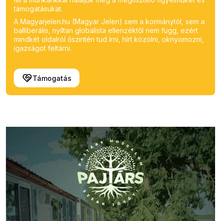
támogatásukat.
A Magyarjelen.hu (Magyar Jelen) sem a kormánytól, sem a
balliberális, nyíltan globalista ellenzéktől nem függ, ezért
mindkét oldalról őszintén tud írni, hírt közölni, oknyomozni,
igazságot feltárni.
Támogatás