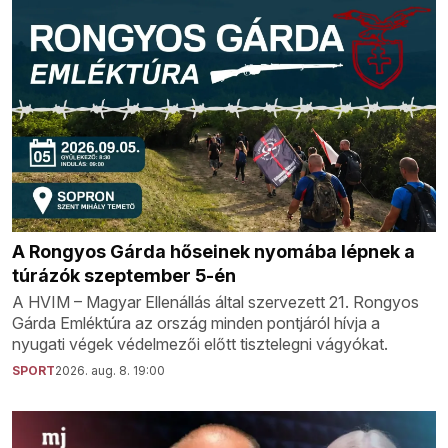
A Rongyos Gárda hőseinek nyomába lépnek a
túrázók szeptember 5-én
A HVIM – Magyar Ellenállás által szervezett 21. Rongyos
Gárda Emléktúra az ország minden pontjáról hívja a
nyugati végek védelmezői előtt tisztelegni vágyókat.
SPORT
2026. aug. 8. 19:00