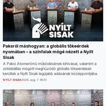
Paksról máshogyan: a globális tőkeérdek
nyomában – a színfalak mögé nézett a Nyílt
Sisak
A Paksi Atomerőmű működésének kihívásai, valamint a
zöldátállás mögött meghúzódó globális tőkeérdekek
kerültek a Nyílt Sisak legújabb adásának középpontjába.
NYÍLT SISAK
2026. aug. 7. 18:01