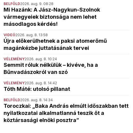
BELFÖLD
2026. aug. 9. 08:28
Mi Hazánk: A Jász-Nagykun-Szolnok
vármegyeiek biztonsága nem lehet
másodlagos kérdés!
VIDEÓ
2026. aug. 8. 13:58
Újra előkerülhetnek a paksi atomerőmű
magánkézbe juttatásának tervei
VÉLEMÉNY
2026. aug. 8. 10:24
Semmit róluk nélkülük – kivéve, ha a
Bűnvadászokról van szó
VÉLEMÉNY
2026. aug. 8. 14:42
Tóth Máté: utolsó pillanat
BELFÖLD
2026. aug. 8. 14:34
Toroczkai: „Baka András elmúlt időszakban tett
nyilatkozatai alkalmatlanná teszik őt a
köztársasági elnöki posztra”