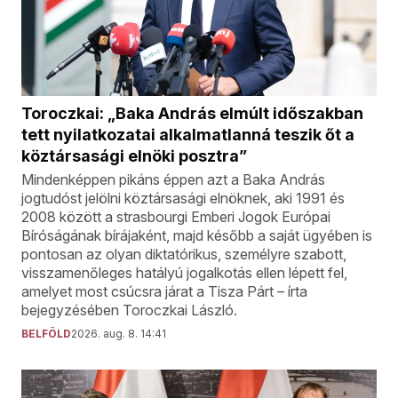
Toroczkai: „Baka András elmúlt időszakban
tett nyilatkozatai alkalmatlanná teszik őt a
köztársasági elnöki posztra”
Mindenképpen pikáns éppen azt a Baka András
jogtudóst jelölni köztársasági elnöknek, aki 1991 és
2008 között a strasbourgi Emberi Jogok Európai
Bíróságának bírájaként, majd később a saját ügyében is
pontosan az olyan diktatórikus, személyre szabott,
visszamenőleges hatályú jogalkotás ellen lépett fel,
amelyet most csúcsra járat a Tisza Párt – írta
bejegyzésében Toroczkai László.
BELFÖLD
2026. aug. 8. 14:41