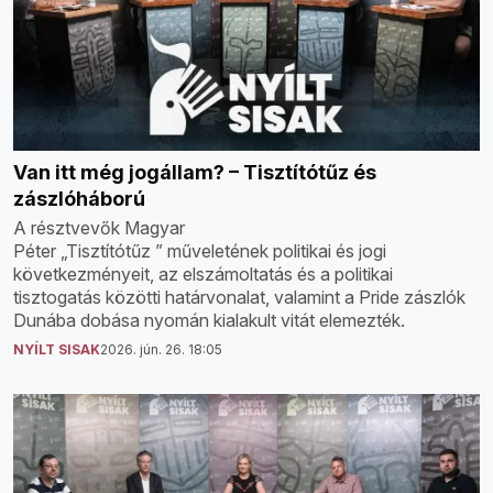
Van itt még jogállam? – Tisztítótűz és
zászlóháború
A résztvevők Magyar
Péter „Tisztítótűz ” műveletének politikai és jogi
következményeit, az elszámoltatás és a politikai
tisztogatás közötti határvonalat, valamint a Pride zászlók
Dunába dobása nyomán kialakult vitát elemezték.
NYÍLT SISAK
2026. jún. 26. 18:05