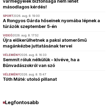
vármegyeiek biztonsága nem lehet
másodlagos kérdés!
SPORT
2026. aug. 8. 19:00
A Rongyos Gárda hőseinek nyomába lépnek a
túrázók szeptember 5-én
VIDEÓ
2026. aug. 8. 17:52
Újra előkerülhetnek a paksi atomerőmű
magánkézbe juttatásának tervei
VÉLEMÉNY
2026. aug. 8. 16:33
Semmit róluk nélkülük – kivéve, ha a
Bűnvadászokról van szó
VÉLEMÉNY
2026. aug. 8. 15:47
Tóth Máté: utolsó pillanat
Legfontosabb