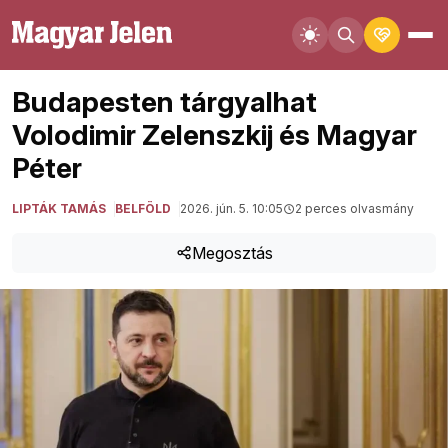
Budapesten tárgyalhat
Volodimir Zelenszkij és Magyar
Péter
LIPTÁK TAMÁS
BELFÖLD
2026. jún. 5. 10:05
2 perces olvasmány
Megosztás