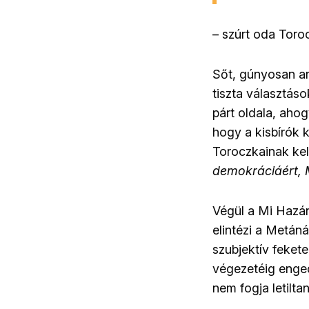
– szúrt oda Toro
Sőt, gúnyosan ar
tiszta választáso
párt oldala, aho
hogy a kisbírók 
Toroczkainak kell
demokráciáért, M
Végül a Mi Hazá
elintézi a Metáná
szubjektív fekete 
végezetéig enged
nem fogja letiltan