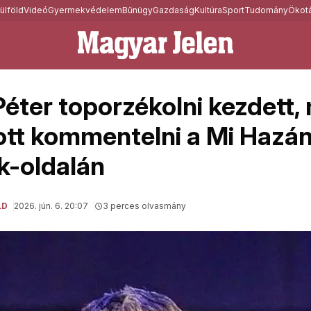
ülföld
Videó
Gyermekvédelem
Bűnügy
Gazdaság
Kultúra
Sport
Tudomány
Ökotá
éter toporzékolni kezdett,
tt kommentelni a Mi Hazá
k-oldalán
LD
2026. jún. 6. 20:07
3 perces olvasmány