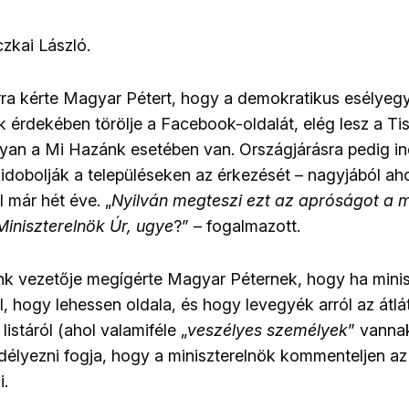
czkai László.
ra kérte Magyar Pétert, hogy a demokratikus esélyeg
k érdekében törölje a Facebook-oldalát, elég lesz a Tis
gyan a Mi Hazánk esetében van. Országjárásra pedig ind
kidobolják a településeken az érkezését – nagyjából a
 már hét éve. „
Nyilván megteszi ezt az apróságot a 
iniszterelnök Úr, ugye
?” – fogalmazott.
nk vezetője megígérte Magyar Péternek, hogy ha minis
l, hogy lehessen oldala, és hogy levegyék arról az átlá
listáról (ahol valamiféle „
veszélyes személyek
” vannak
élyezni fogja, hogy a miniszterelnök kommenteljen az
i.