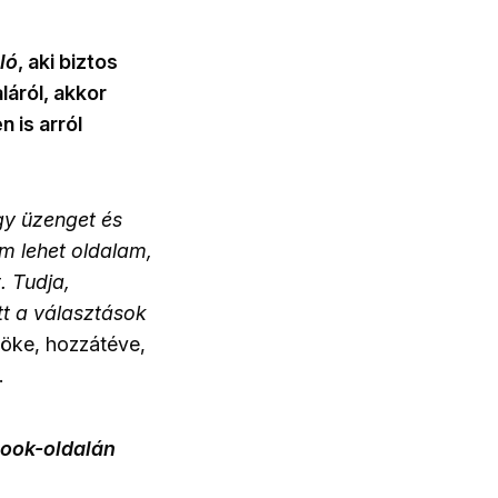
ló
, aki biztos
áról, akkor
 is arról
úgy üzenget és
 lehet oldalam,
. Tudja,
tt a választások
nöke, hozzátéve,
.
book-oldalán