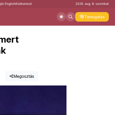
j
In English
Kiútkereső
2026. aug. 8. szombat
Támogatás
 mert
nk
Megosztás