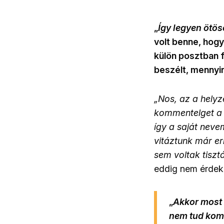
„
Így legyen ötös
volt benne, hogy 
külön posztban f
beszélt, mennyire
„Nos, az a helyz
kommentelget a 
így a saját neve
vitáztunk már er
sem voltak tisz
eddig nem érdekel
„
Akkor most 
nem tud kom