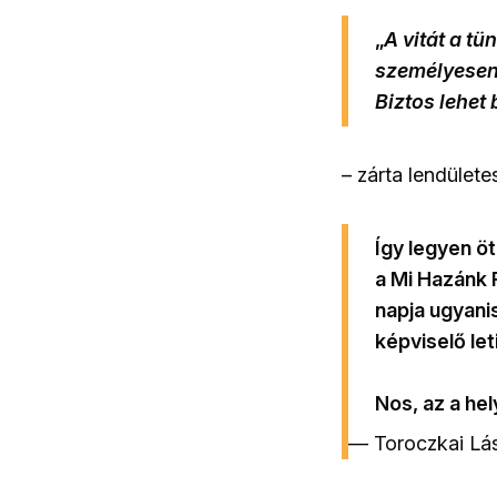
„
A vitát a tü
személyesen
Biztos lehet
– zárta lendülete
Így legyen öt
a Mi Hazánk 
napja ugyanis
képviselő leti
Nos, az a he
— Toroczkai Lá