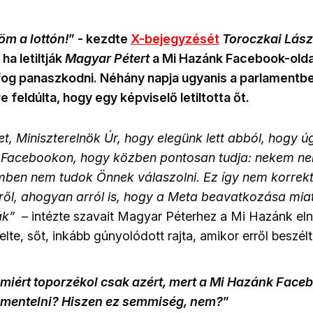
öm a lottón!
” - kezdte
X-bejegyzését
Toroczkai Lász
ha letiltják
Magyar Pétert
a Mi Hazánk Facebook-oldal
og panaszkodni. Néhány napja ugyanis a parlamentben
 feldúlta, hogy egy képviselő letiltotta őt.
et, Miniszterelnök Úr, hogy elegünk lett abból, hogy 
Facebookon, hogy közben pontosan tudja: nekem nem
mben nem tudok Önnek válaszolni. Ez így nem korrekt
ről, ahogyan arról is, hogy a Meta beavatkozása mia
ták”
–
intézte szavait Magyar Péterhez a Mi Hazánk el
te, sőt, inkább gúnyolódott rajta, amikor erről beszélt
miért toporzékol csak azért, mert a Mi Hazánk Face
mentelni? Hiszen ez semmiség, nem?
”