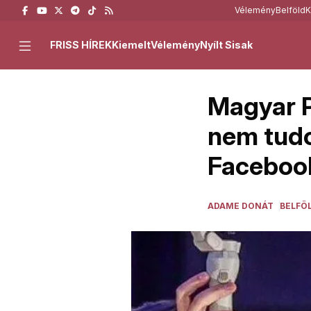
Vélemény
Belföld
K
FRISS HÍREK
Kiemelt
Vélemény
Nyílt Sisak
Magyar P
nem tudo
Faceboo
ADAME DONÁT
BELFÖ