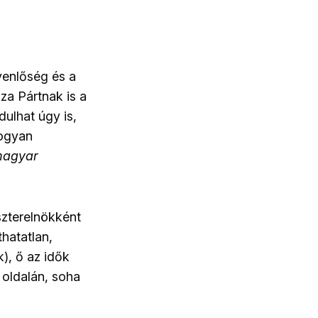
yenlőség és a
za Pártnak is a
ulhat úgy is,
hogyan
magyar
zterelnökként
thatatlan,
), ő az idők
 oldalán, soha