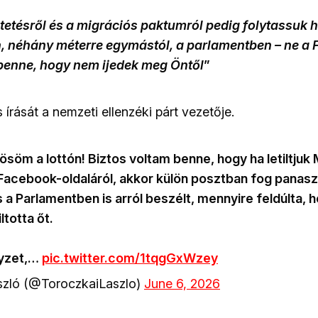
ntetésről és a migrációs paktumról pedig folytassuk h
, néhány méterre egymástól, a parlamentben – ne a
 benne, hogy nem ijedek meg Öntől
”
s írását a nemzeti ellenzéki párt vezetője.
ösöm a lottón! Biztos voltam benne, hogy ha letiltjuk
Facebook-oldaláról, akkor külön posztban fog panasz
 a Parlamentben is arról beszélt, mennyire feldúlta, 
ltotta őt.
lyzet,…
pic.twitter.com/1tqgGxWzey
szló (@ToroczkaiLaszlo)
June 6, 2026