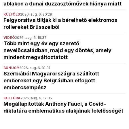
ablakon a dunai duzzasztóművek hiánya miatt
KÜLFÖLD
2026. aug. 6. 20:29
Felgyorsítva tiltják ki a bérelhető elektromos
rollereket Brüsszelből
VIDEÓ
2026. aug. 6. 19:37
Több mint egy év egy szerető
nevelőcsaládban, majd egy döntés, amely
mindent megváltoztatott
BŰNÜGY
2026. aug. 6. 18:31
Szerbiából Magyarországra szállított
embereket egy Belgrádban elfogott
embercsempész
KULTÚRA
2026. aug. 6. 17:35
Megállapították Anthony Fauci, a Covid-
diktatúra emblematikus alakjának felelősségét