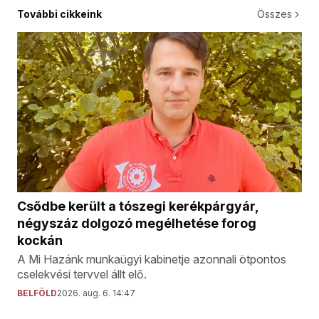
További cikkeink
Összes
Csődbe került a tószegi kerékpárgyár,
négyszáz dolgozó megélhetése forog
kockán
A Mi Hazánk munkaügyi kabinetje azonnali ötpontos
cselekvési tervvel állt elő.
BELFÖLD
2026. aug. 6. 14:47