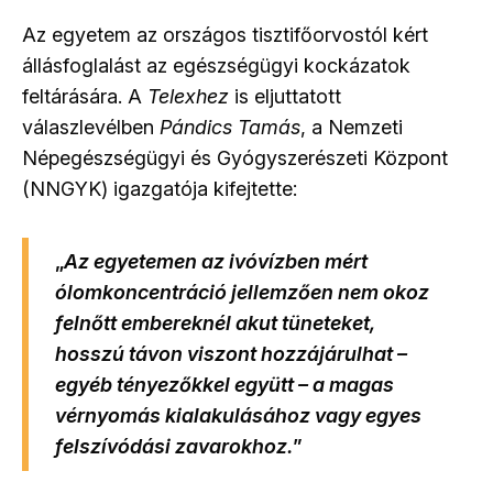
Az egyetem az országos tisztifőorvostól kért
állásfoglalást az egészségügyi kockázatok
feltárására. A
Telexhez
is eljuttatott
válaszlevélben
Pándics Tamás
, a Nemzeti
Népegészségügyi és Gyógyszerészeti Központ
(NNGYK) igazgatója kifejtette:
„
Az egyetemen az ivóvízben mért
ólomkoncentráció jellemzően nem okoz
felnőtt embereknél akut tüneteket,
hosszú távon viszont hozzájárulhat –
egyéb tényezőkkel együtt – a magas
vérnyomás kialakulásához vagy egyes
felszívódási zavarokhoz.
”