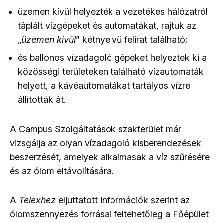
üzemen kívül helyezték a vezetékes hálózatról
táplált vízgépeket és automatákat, rajtuk az
„
üzemen kívül
” kétnyelvű felirat található;
és ballonos vízadagoló gépeket helyeztek ki a
közösségi területeken található vízautomaták
helyett, a kávéautomatákat tartályos vízre
állították át.
A Campus Szolgáltatások szakterület már
vizsgálja az olyan vízadagoló kisberendezések
beszerzését, amelyek alkalmasak a víz szűrésére
és az ólom eltávolítására.
A
Telexhez
eljuttatott információk szerint az
ólomszennyezés forrásai feltehetőleg a Főépület