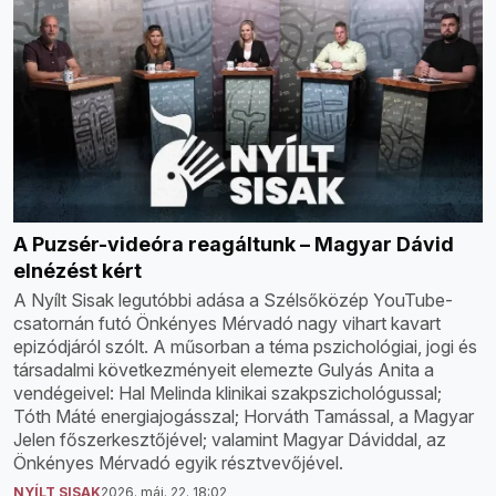
A Puzsér-videóra reagáltunk – Magyar Dávid
elnézést kért
A Nyílt Sisak legutóbbi adása a Szélsőközép YouTube-
csatornán futó Önkényes Mérvadó nagy vihart kavart
epizódjáról szólt. A műsorban a téma pszichológiai, jogi és
társadalmi következményeit elemezte Gulyás Anita a
vendégeivel: Hal Melinda klinikai szakpszichológussal;
Tóth Máté energiajogásszal; Horváth Tamással, a Magyar
Jelen főszerkesztőjével; valamint Magyar Dáviddal, az
Önkényes Mérvadó egyik résztvevőjével.
NYÍLT SISAK
2026. máj. 22. 18:02