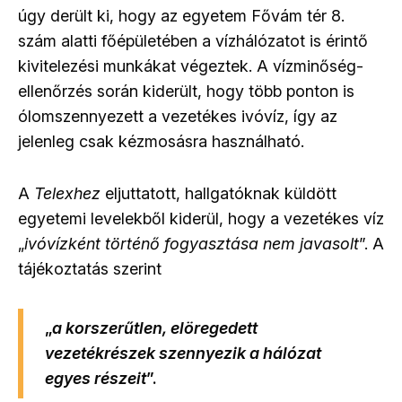
úgy derült ki, hogy az egyetem Fővám tér 8.
szám alatti főépületében a vízhálózatot is érintő
kivitelezési munkákat végeztek. A vízminőség-
ellenőrzés során kiderült, hogy több ponton is
ólomszennyezett a vezetékes ivóvíz, így az
jelenleg csak kézmosásra használható.
A
Telexhez
eljuttatott, hallgatóknak küldött
egyetemi levelekből kiderül, hogy a vezetékes víz
„
ivóvízként történő fogyasztása nem javasolt
”. A
tájékoztatás szerint
„
a korszerűtlen, elöregedett
vezetékrészek szennyezik a hálózat
egyes részeit
”.