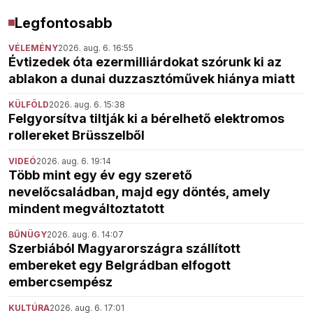
Legfontosabb
VÉLEMÉNY
2026. aug. 6. 16:55
Évtizedek óta ezermilliárdokat szórunk ki az
ablakon a dunai duzzasztóművek hiánya miatt
KÜLFÖLD
2026. aug. 6. 15:38
Felgyorsítva tiltják ki a bérelhető elektromos
rollereket Brüsszelből
VIDEÓ
2026. aug. 6. 19:14
Több mint egy év egy szerető
nevelőcsaládban, majd egy döntés, amely
mindent megváltoztatott
BŰNÜGY
2026. aug. 6. 14:07
Szerbiából Magyarországra szállított
embereket egy Belgrádban elfogott
embercsempész
KULTÚRA
2026. aug. 6. 17:01