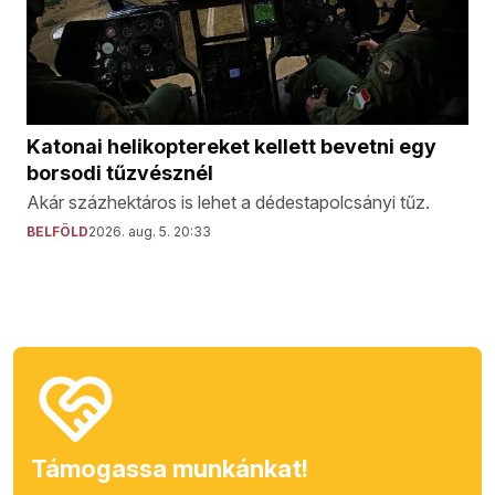
Katonai helikoptereket kellett bevetni egy
borsodi tűzvésznél
Akár százhektáros is lehet a dédestapolcsányi tűz.
BELFÖLD
2026. aug. 5. 20:33
Támogassa munkánkat!