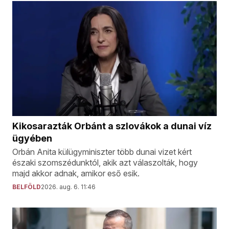
Kikosarazták Orbánt a szlovákok a dunai víz
ügyében
Orbán Anita külügyminiszter több dunai vizet kért
északi szomszédunktól, akik azt válaszolták, hogy
majd akkor adnak, amikor eső esik.
BELFÖLD
2026. aug. 6. 11:46