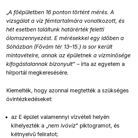
„
A főépületben 16 ponton történt mérés. A
vizsgálat a víz fémtartalmára vonatkozott, és
hét esetben találtunk határérték feletti
ólomszennyezést. E mérésekkel egy időben a
Sóházban (Fővám tér 13–15.) is sor került
mintavételre, annak az épületnek a vízminősége
kifogástalannak bizonyult
” – írta az egyetem a
hírportál megkeresésére.
Kiemelték, hogy azonnal megtették a szükséges
óvintézkedéseket:
az E épület valamennyi vízvételi helyén
kihelyezték a „
nem ivóvíz
” piktogramot, és
kétnyelvű feliratot;