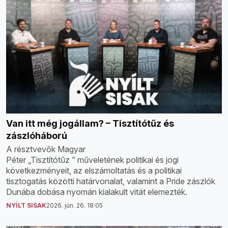
Van itt még jogállam? – Tisztítótűz és
zászlóháború
A résztvevők Magyar
Péter „Tisztítótűz ” műveletének politikai és jogi
következményeit, az elszámoltatás és a politikai
tisztogatás közötti határvonalat, valamint a Pride zászlók
Dunába dobása nyomán kialakult vitát elemezték.
NYÍLT SISAK
2026. jún. 26. 18:05