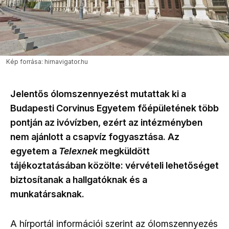
Kép forrása: hirnavigator.hu
Jelentős ólomszennyezést mutattak ki a
Budapesti Corvinus Egyetem főépületének több
pontján az ivóvízben, ezért az intézményben
nem ajánlott a csapvíz fogyasztása. Az
egyetem a
Telexnek
megküldött
tájékoztatásában közölte: vérvételi lehetőséget
biztosítanak a hallgatóknak és a
munkatársaknak.
A hírportál információi szerint az ólomszennyezés