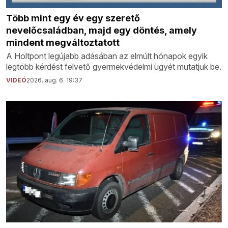
Több mint egy év egy szerető
nevelőcsaládban, majd egy döntés, amely
mindent megváltoztatott
A Holtpont legújabb adásában az elmúlt hónapok egyik
legtöbb kérdést felvető gyermekvédelmi ügyét mutatjuk be.
VIDEÓ
2026. aug. 6. 19:37