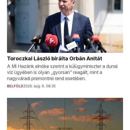
Toroczkai László bírálta Orbán Anitát
A Mi Hazánk elnöke szerint a külügyminiszter a dunai
víz ügyében is olyan „gyorsan” reagált, mint a
nagyváradi premontrei rend esetében.
BELFÖLD
2026. aug. 6. 08:35