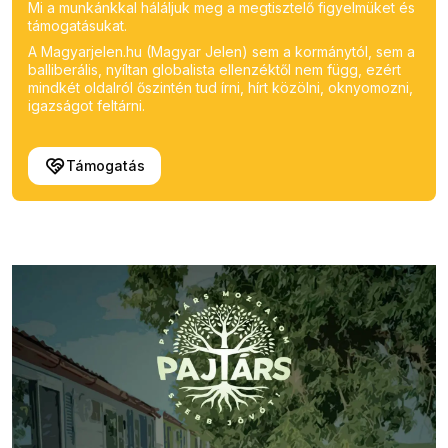
Mi a munkánkkal háláljuk meg a megtisztelő figyelmüket és
támogatásukat.
A Magyarjelen.hu (Magyar Jelen) sem a kormánytól, sem a
balliberális, nyíltan globalista ellenzéktől nem függ, ezért
mindkét oldalról őszintén tud írni, hírt közölni, oknyomozni,
igazságot feltárni.
Támogatás