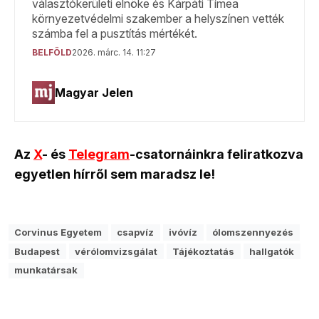
Az
X
- és
Telegram
-csatornáinkra feliratkozva
egyetlen hírről sem maradsz le!
Corvinus Egyetem
csapvíz
ivóvíz
ólomszennyezés
Budapest
vérólomvizsgálat
Tájékoztatás
hallgatók
munkatársak