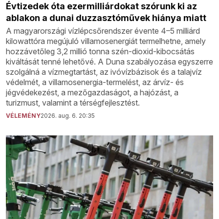
Évtizedek óta ezermilliárdokat szórunk ki az
ablakon a dunai duzzasztóművek hiánya miatt
A magyarországi vízlépcsőrendszer évente 4–5 milliárd
kilowattóra megújuló villamosenergiát termelhetne, amely
hozzávetőleg 3,2 millió tonna szén-dioxid-kibocsátás
kiváltását tenné lehetővé. A Duna szabályozása egyszerre
szolgálná a vízmegtartást, az ivóvízbázisok és a talajvíz
védelmét, a villamosenergia-termelést, az árvíz- és
jégvédekezést, a mezőgazdaságot, a hajózást, a
turizmust, valamint a térségfejlesztést.
VÉLEMÉNY
2026. aug. 6. 20:35