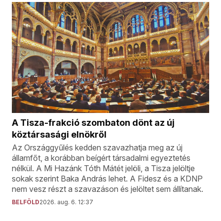
A Tisza-frakció szombaton dönt az új
köztársasági elnökről
Az Országgyűlés kedden szavazhatja meg az új
államfőt, a korábban beígért társadalmi egyeztetés
nélkül. A Mi Hazánk Tóth Mátét jelöli, a Tisza jelöltje
sokak szerint Baka András lehet. A Fidesz és a KDNP
nem vesz részt a szavazáson és jelöltet sem állítanak.
BELFÖLD
2026. aug. 6. 12:37