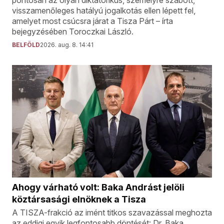
pontosan az olyan diktatórikus, személyre szabott,
visszamenőleges hatályú jogalkotás ellen lépett fel,
amelyet most csúcsra járat a Tisza Párt – írta
bejegyzésében Toroczkai László.
BELFÖLD
2026. aug. 8. 14:41
Ahogy várható volt: Baka Andrást jelöli
köztársasági elnöknek a Tisza
A TISZA-frakció az imént titkos szavazással meghozta
az eddigi egyik legfontosabb döntését: Dr. Baka