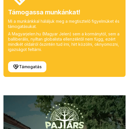
Támogassa munkánkat!
Mi a munkánkkal háláljuk meg a megtisztelő figyelmüket és
támogatásukat.
A Magyarjelen.hu (Magyar Jelen) sem a kormánytól, sem a
balliberális, nyíltan globalista ellenzéktől nem függ, ezért
mindkét oldalról őszintén tud írni, hírt közölni, oknyomozni,
igazságot feltárni.
Támogatás