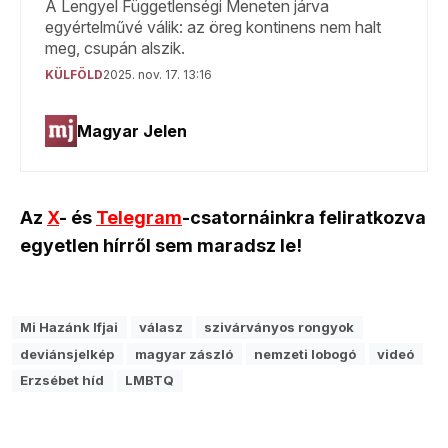
Az
X
- és
Telegram
-csatornáinkra feliratkozva
egyetlen hírről sem maradsz le!
Mi Hazánk Ifjai
válasz
szivárványos rongyok
deviánsjelkép
magyar zászló
nemzeti lobogó
videó
Erzsébet híd
LMBTQ