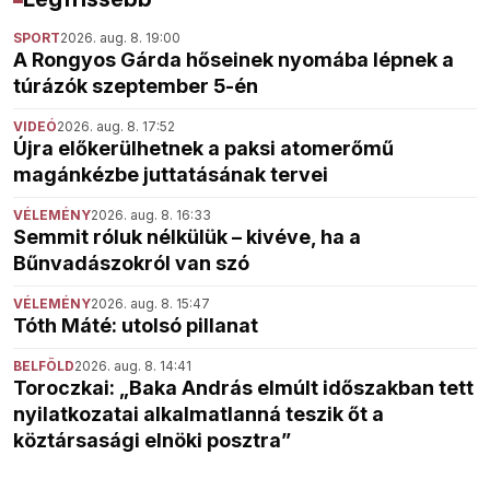
SPORT
2026. aug. 8. 19:00
A Rongyos Gárda hőseinek nyomába lépnek a
túrázók szeptember 5-én
VIDEÓ
2026. aug. 8. 17:52
Újra előkerülhetnek a paksi atomerőmű
magánkézbe juttatásának tervei
VÉLEMÉNY
2026. aug. 8. 16:33
Semmit róluk nélkülük – kivéve, ha a
Bűnvadászokról van szó
VÉLEMÉNY
2026. aug. 8. 15:47
Tóth Máté: utolsó pillanat
BELFÖLD
2026. aug. 8. 14:41
Toroczkai: „Baka András elmúlt időszakban tett
nyilatkozatai alkalmatlanná teszik őt a
köztársasági elnöki posztra”