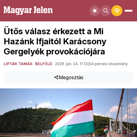
Ütős válasz érkezett a Mi
Hazánk Ifjaitól Karácsony
Gergelyék provokációjára
LIPTÁK TAMÁS
BELFÖLD
2026. jún. 24. 11:13
4 perces olvasmány
Megosztás