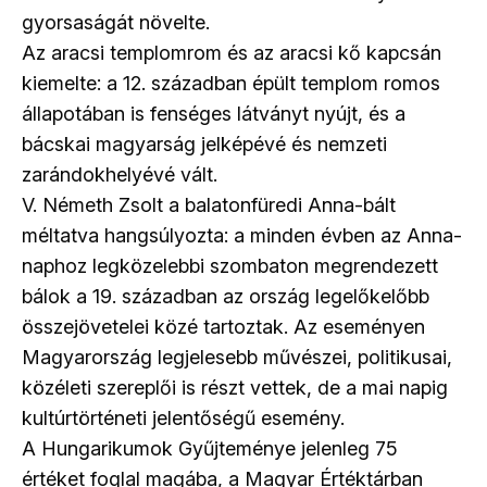
gyorsaságát növelte.
Az aracsi templomrom és az aracsi kő kapcsán
kiemelte: a 12. században épült templom romos
állapotában is fenséges látványt nyújt, és a
bácskai magyarság jelképévé és nemzeti
zarándokhelyévé vált.
V. Németh Zsolt a balatonfüredi Anna-bált
méltatva hangsúlyozta: a minden évben az Anna-
naphoz legközelebbi szombaton megrendezett
bálok a 19. században az ország legelőkelőbb
összejövetelei közé tartoztak. Az eseményen
Magyarország legjelesebb művészei, politikusai,
közéleti szereplői is részt vettek, de a mai napig
kultúrtörténeti jelentőségű esemény.
A Hungarikumok Gyűjteménye jelenleg 75
értéket foglal magába, a Magyar Értéktárban