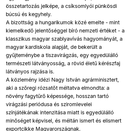
összetartozás jelképe, a csíksomlyói pünkösdi
búcsú és kegyhely.
A bizottság a hungarikumok közé emelte - mint
kiemelkedő jelentőséggel bíró nemzeti értéket - a
klasszikus magyar szablyavívás hagyományát, a
magyar kardiskola alapját, de bekerült a
gyűjteménybe a tiszavirágzás, egy egyedülálló
természeti látványosság, a rövid életű kérészfaj
látványos rajzása is.
A közlemény idézi Nagy István agrárminisztert,
aki a szőregi rózsatőt méltatva elmondta: a
növény fagytűrő képessége, hosszan tartó
virágzási periódusa és sziromlevelei
színjátékának intenzitása miatt is egyedülálló
minőséget képvisel, és méltán ismert és elismert
exportcikke Magyarországnak.