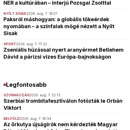
NER a kultúrában – interjú Pozsgai Zsolttal
NYÍLT SISAK
2026. aug. 7. 18:01
Paksról máshogyan: a globális tőkeérdek
nyomában – a színfalak mögé nézett a Nyílt
Sisak
SPORT
2026. aug. 7. 17:22
Zseniális húzással nyert aranyérmet Betlehem
Dávid a párizsi vizes Európa-bajnokságon
Legfontosabb
SZÓRAKOZÁS
2026. aug. 7. 22:13
Szerbiai trombitafesztiválon fotózták le Orbán
Viktort
BELFÖLD
2026. aug. 7. 18:34
Az őrkutya újságírók nem kérdezték Magyar