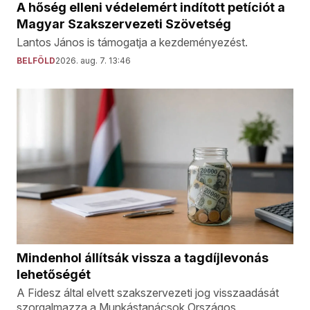
A hőség elleni védelemért indított petíciót a
Magyar Szakszervezeti Szövetség
Lantos János is támogatja a kezdeményezést.
BELFÖLD
2026. aug. 7. 13:46
Mindenhol állítsák vissza a tagdíjlevonás
lehetőségét
A Fidesz által elvett szakszervezeti jog visszaadását
szorgalmazza a Munkástanácsok Országos