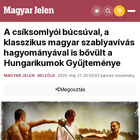
A csíksomlyói búcsúval, a
klasszikus magyar szablyavívás
hagyományával is bővült a
Hungarikumok Gyűjteménye
MAGYAR JELEN
BELFÖLD
2020. máj. 21. 20:00
2 perces olvasmány
Megosztás