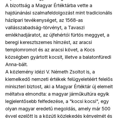
A bizottság a Magyar Értéktárba vette a
hajdúnánási szalmafeldolgozást mint tradicionális
háziipari tevékenységet, az 1568-as
vallásszabadság-törvényt, a Tavaszi
emlékhadjáratot, az újfehértói fürtös meggyet, a
beregi keresztszemes hímzést, az aracsi
templomromot és az aracsi követ, a Kocs
községben gyártott kocsit, illetve a balatonfüredi
Anna-bált.
A közlemény idézi V. Németh Zsoltot is, a
kiemelkedő nemzeti értékek felügyeletéért felelős
miniszteri biztost, aki a Magyar Értéktár új elemeit
méltatva elmondta: a magyar járműkultúra egyik
legjelentősebb felfedezése, a "kocsi kocsi", egy
olyan magyar eredetű megoldás, amely már 500
évvel ezelőtt is a közúti közlekedés kényelmét és