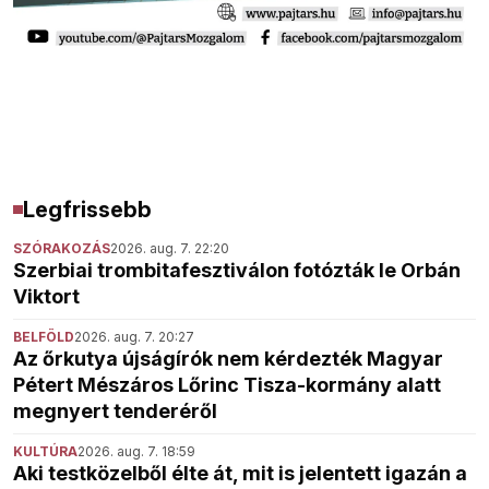
Legfrissebb
SZÓRAKOZÁS
2026. aug. 7. 22:20
Szerbiai trombitafesztiválon fotózták le Orbán
Viktort
BELFÖLD
2026. aug. 7. 20:27
Az őrkutya újságírók nem kérdezték Magyar
Pétert Mészáros Lőrinc Tisza-kormány alatt
megnyert tenderéről
KULTÚRA
2026. aug. 7. 18:59
Aki testközelből élte át, mit is jelentett igazán a