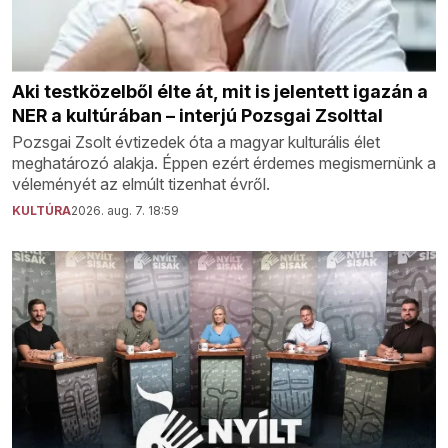
Aki testközelből élte át, mit is jelentett igazán a
NER a kultúrában – interjú Pozsgai Zsolttal
Pozsgai Zsolt évtizedek óta a magyar kulturális élet
meghatározó alakja. Éppen ezért érdemes megismernünk a
véleményét az elmúlt tizenhat évről.
KULTÚRA
2026. aug. 7. 18:59