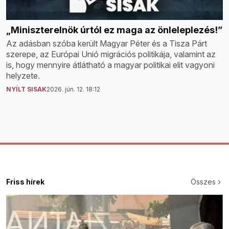
„Miniszterelnök úrtól ez maga az önleleplezés!”
Az adásban szóba került Magyar Péter és a Tisza Párt
szerepe, az Európai Unió migrációs politikája, valamint az
is, hogy mennyire átlátható a magyar politikai elit vagyoni
helyzete.
NYÍLT SISAK
2026. jún. 12. 18:12
Friss hírek
Összes