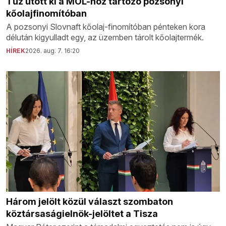
Tűz ütött ki a MOL-hoz tartozó pozsonyi
kőolajfinomítóban
A pozsonyi Slovnaft kőolaj-finomítóban pénteken kora
délután kigyulladt egy, az üzemben tárolt kőolajtermék.
HÍREK
2026. aug. 7. 16:20
Három jelölt közül választ szombaton
köztársaságielnök-jelöltet a Tisza