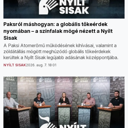
Paksról máshogyan: a globális tőkeérdek
nyomában – a színfalak mögé nézett a Nyílt
Sisak
A Paksi Atomerőmű működésének kihívásai, valamint a
zöldátállás mögött meghúzódó globális tőkeérdekek
kerültek a Nyílt Sisak legújabb adásának középpontjába.
NYÍLT SISAK
2026. aug. 7. 18:01