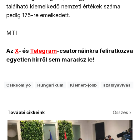
található kiemelkedő nemzeti értékek száma
pedig 175-re emelkedett.
MTI
Az
X
- és
Telegram
-csatornáinkra feliratkozva
egyetlen hírről sem maradsz le!
Csíksomlyó
Hungarikum
Kiemelt-jobb
szablyavívás
További cikkeink
Összes