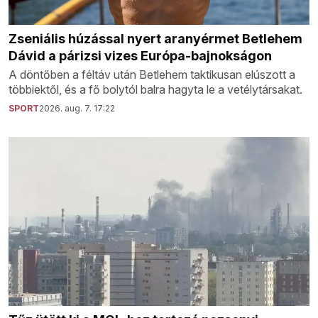
Zseniális húzással nyert aranyérmet Betlehem
Dávid a párizsi vizes Európa-bajnokságon
A döntőben a féltáv után Betlehem taktikusan elúszott a
többiektől, és a fő bolytól balra hagyta le a vetélytársakat.
SPORT
2026. aug. 7. 17:22