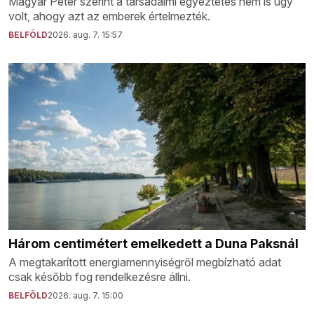
Magyar Péter szerint a társadalmi egyeztetés nem is úgy
volt, ahogy azt az emberek értelmezték.
BELFÖLD
2026. aug. 7. 15:57
Három centimétert emelkedett a Duna Paksnál
A megtakarított energiamennyiségről megbízható adat
csak később fog rendelkezésre állni.
BELFÖLD
2026. aug. 7. 15:00