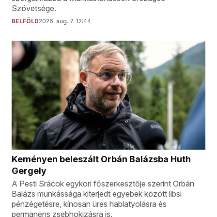
Szövetsége.
BELFÖLD
2026. aug. 7. 12:44
Keményen beleszált Orbán Balázsba Huth
Gergely
A Pesti Srácok egykori főszerkesztője szerint Orbán
Balázs munkássága kiterjedt egyebek között libsi
pénzégetésre, kínosan üres hablatyolásra és
permanens zsebhokizásra is.