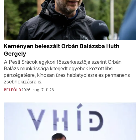
Keményen beleszált Orbán Balázsba Huth
Gergely
A Pesti Srácok egykori főszerkesztője szerint Orbán
Balázs munkássága kiterjedt egyebek között libsi
pénzégetésre, kínosan üres hablatyolásra és permanens
zsebhokizásra is.
BELFÖLD
2026. aug. 7. 11:26