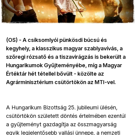
(OS) - A csíksomlyói pünkösdi búcsú és
kegyhely, a klasszikus magyar szablyavívás, a
szőregi rózsatő és a tiszavirágzás is bekerült a
Hungarikumok Gyűjteményébe, míg a Magyar
Értéktár hét tétellel bővült - közölte az
Agrárminisztérium csütörtökön az MTI-vel.
A Hungarikum Bizottság 25. jubileumi ülésén,
csütörtökön született döntés értelmében ezentúl
a gyűjteményt gazdagítja az összmagyarság
egyik legjelentősebb vallási ünnepe, a nemzeti