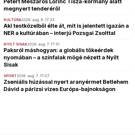
Pétert Mészáros Lőrinc Tisza-kormány alatt
megnyert tenderéről
KULTÚRA
2026. aug. 6. 17:33
Aki testközelből élte át, mit is jelentett igazán a
NER a kultúrában – interjú Pozsgai Zsolttal
NYÍLT SISAK
2026. aug. 7. 17:31
Paksról máshogyan: a globális tőkeérdek
nyomában – a színfalak mögé nézett a Nyílt
Sisak
SPORT
2026. aug. 7. 17:07
Zseniális húzással nyert aranyérmet Betlehem
Dávid a párizsi vizes Európa-bajnokságon