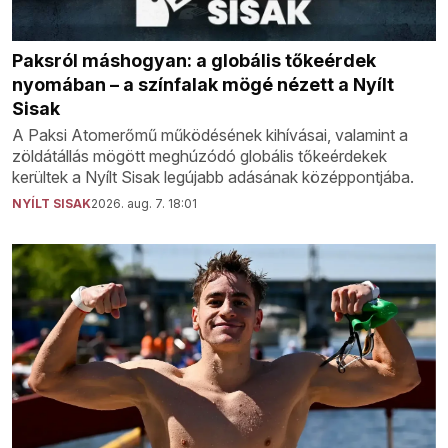
Paksról máshogyan: a globális tőkeérdek
nyomában – a színfalak mögé nézett a Nyílt
Sisak
A Paksi Atomerőmű működésének kihívásai, valamint a
zöldátállás mögött meghúzódó globális tőkeérdekek
kerültek a Nyílt Sisak legújabb adásának középpontjába.
NYÍLT SISAK
2026. aug. 7. 18:01