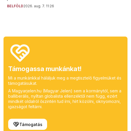
BELFÖLD
2026. aug. 7. 11:26
Támogassa munkánkat!
Mi a munkánkkal háláljuk meg a megtisztelő figyelmüket és
támogatásukat.
A Magyarjelen.hu (Magyar Jelen) sem a kormánytól, sem a
balliberális, nyíltan globalista ellenzéktől nem függ, ezért
mindkét oldalról őszintén tud írni, hírt közölni, oknyomozni,
igazságot feltárni.
Támogatás