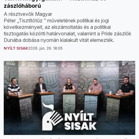
zászlóháború
A résztvevők Magyar
Péter „Tisztítótűz ” műveletének politikai és jogi
következményeit, az elszámoltatás és a politikai
tisztogatás közötti határvonalat, valamint a Pride zászlók
Dunába dobása nyomán kialakult vitát elemezték.
NYÍLT SISAK
2026. jún. 26. 18:05