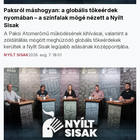
Paksról máshogyan: a globális tőkeérdek
nyomában – a színfalak mögé nézett a Nyílt
Sisak
A Paksi Atomerőmű működésének kihívásai, valamint a
zöldátállás mögött meghúzódó globális tőkeérdekek
kerültek a Nyílt Sisak legújabb adásának középpontjába.
NYÍLT SISAK
2026. aug. 7. 18:01