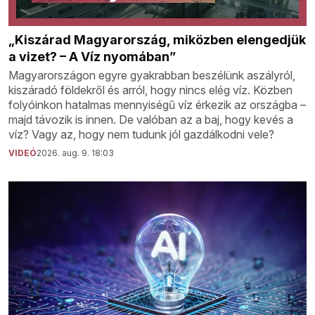
„Kiszárad Magyarország, miközben elengedjük
a vizet? – A Víz nyomában”
Magyarországon egyre gyakrabban beszélünk aszályról,
kiszáradó földekről és arról, hogy nincs elég víz. Közben
folyóinkon hatalmas mennyiségű víz érkezik az országba –
majd távozik is innen. De valóban az a baj, hogy kevés a
víz? Vagy az, hogy nem tudunk jól gazdálkodni vele?
VIDEÓ
2026. aug. 9. 18:03