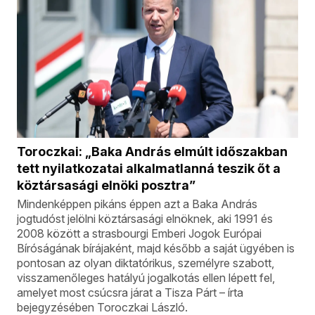
Toroczkai: „Baka András elmúlt időszakban
tett nyilatkozatai alkalmatlanná teszik őt a
köztársasági elnöki posztra”
Mindenképpen pikáns éppen azt a Baka András
jogtudóst jelölni köztársasági elnöknek, aki 1991 és
2008 között a strasbourgi Emberi Jogok Európai
Bíróságának bírájaként, majd később a saját ügyében is
pontosan az olyan diktatórikus, személyre szabott,
visszamenőleges hatályú jogalkotás ellen lépett fel,
amelyet most csúcsra járat a Tisza Párt – írta
bejegyzésében Toroczkai László.