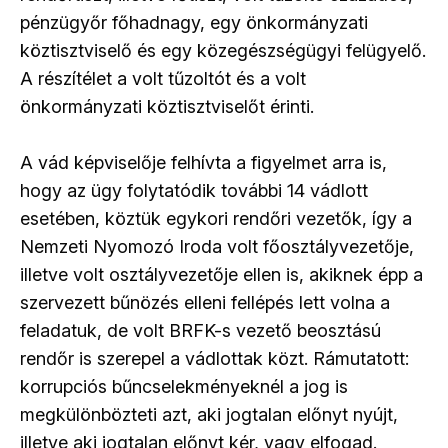
pénzügyőr főhadnagy, egy önkormányzati
köztisztviselő és egy közegészségügyi felügyelő.
A részítélet a volt tűzoltót és a volt
önkormányzati köztisztviselőt érinti.
A vád képviselője felhívta a figyelmet arra is,
hogy az ügy folytatódik további 14 vádlott
esetében, köztük egykori rendőri vezetők, így a
Nemzeti Nyomozó Iroda volt főosztályvezetője,
illetve volt osztályvezetője ellen is, akiknek épp a
szervezett bűnözés elleni fellépés lett volna a
feladatuk, de volt BRFK-s vezető beosztású
rendőr is szerepel a vádlottak közt. Rámutatott:
korrupciós bűncselekményeknél a jog is
megkülönbözteti azt, aki jogtalan előnyt nyújt,
illetve aki jogtalan előnyt kér, vagy elfogad.