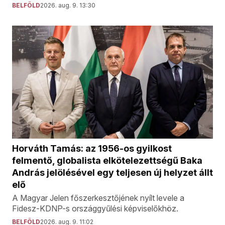
BELFÖLD
2026. aug. 9. 13:30
Horváth Tamás: az 1956-os gyilkost
felmentő, globalista elkötelezettségű Baka
András jelölésével egy teljesen új helyzet állt
elő
A Magyar Jelen főszerkesztőjének nyílt levele a
Fidesz-KDNP-s országgyűlési képviselőkhöz.
BELFÖLD
2026. aug. 9. 11:02