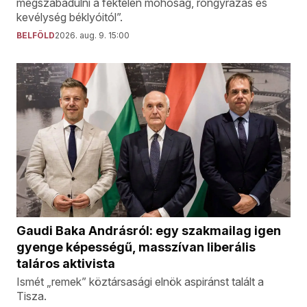
megszabadulni a féktelen mohóság, rongyrázás és
kevélység béklyóitól”.
BELFÖLD
2026. aug. 9. 15:00
Gaudi Baka Andrásról: egy szakmailag igen
gyenge képességű, masszívan liberális
taláros aktivista
Ismét „remek” köztársasági elnök aspiránst talált a
Tisza.