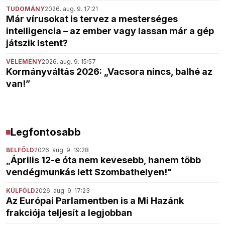
TUDOMÁNY
2026. aug. 9. 17:21
Már vírusokat is tervez a mesterséges
intelligencia – az ember vagy lassan már a gép
játszik Istent?
VÉLEMÉNY
2026. aug. 9. 15:57
Kormányváltás 2026: „Vacsora nincs, balhé az
van!”
Legfontosabb
BELFÖLD
2026. aug. 9. 19:28
„Április 12-e óta nem kevesebb, hanem több
vendégmunkás lett Szombathelyen!"
KÜLFÖLD
2026. aug. 9. 17:23
Az Európai Parlamentben is a Mi Hazánk
frakciója teljesít a legjobban