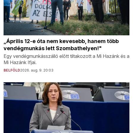
„Április 12-e óta nem kevesebb, hanem több
vendégmunkás lett Szombathelyen!"
Egy vendégmunkásszálló előtt tiltakozott a Mi Hazánk és a
Mi Hazánk Ifjai.
BELFÖLD
2026. aug. 9. 20:03