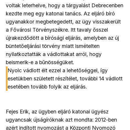
voltak leterhelve, hogy a tárgyalást Debrecenben
kezdte meg egy katonai tanács. Az eljáró bíró
ugyanakkor megbetegedett, az ügy visszakerült
a Fővárosi Törvényszékre. Itt tavaly ősszel
újrakezdődött a bírósági eljárás, amelyben az új
büntetőeljárási törvény miatt ismételten
nyilatkoztatták a vádlottakat arról, hogy
beismerik-e a bűnösségüket.
Nyolc vádlott élt ezzel a lehetőséggel, így
esetükben született részítélet, további 14 vádlott
esetében tovább folyik az eljárás.
Fejes Erik, az ügyben eljáró katonai ügyész
ugyancsak újságíróknak azt mondta: 2012-ben
azért indított nyomozást a Központi Nyomozó