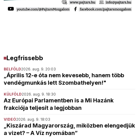
Legfrissebb
BELFÖLD
2026. aug. 9. 20:03
„Április 12-e óta nem kevesebb, hanem több
vendégmunkás lett Szombathelyen!"
KÜLFÖLD
2026. aug. 9. 18:30
Az Európai Parlamentben is a Mi Hazánk
frakciója teljesít a legjobban
VIDEÓ
2026. aug. 9. 18:03
„Kiszárad Magyarország, miközben elengedjük
a vizet? – A Víz nyomában”