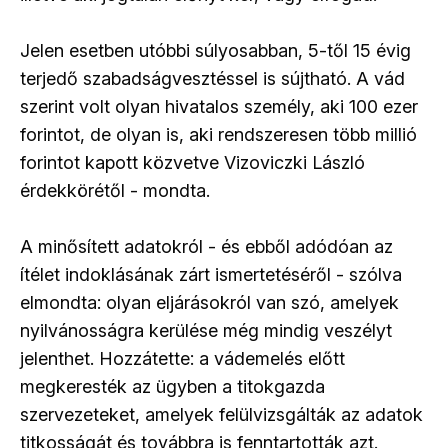
Jelen esetben utóbbi súlyosabban, 5-től 15 évig
terjedő szabadságvesztéssel is sújtható. A vád
szerint volt olyan hivatalos személy, aki 100 ezer
forintot, de olyan is, aki rendszeresen több millió
forintot kapott közvetve Vizoviczki László
érdekkörétől - mondta.
A minősített adatokról - és ebből adódóan az
ítélet indoklásának zárt ismertetéséről - szólva
elmondta: olyan eljárásokról van szó, amelyek
nyilvánosságra kerülése még mindig veszélyt
jelenthet. Hozzátette: a vádemelés előtt
megkeresték az ügyben a titokgazda
szervezeteket, amelyek felülvizsgálták az adatok
titkosságát és továbbra is fenntartották azt.