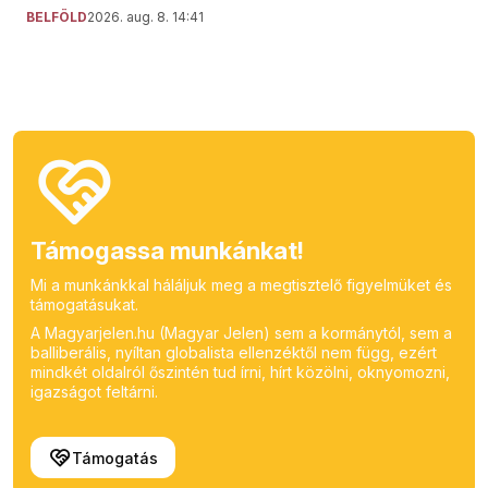
BELFÖLD
2026. aug. 8. 14:41
Támogassa munkánkat!
Mi a munkánkkal háláljuk meg a megtisztelő figyelmüket és
támogatásukat.
A Magyarjelen.hu (Magyar Jelen) sem a kormánytól, sem a
balliberális, nyíltan globalista ellenzéktől nem függ, ezért
mindkét oldalról őszintén tud írni, hírt közölni, oknyomozni,
igazságot feltárni.
Támogatás