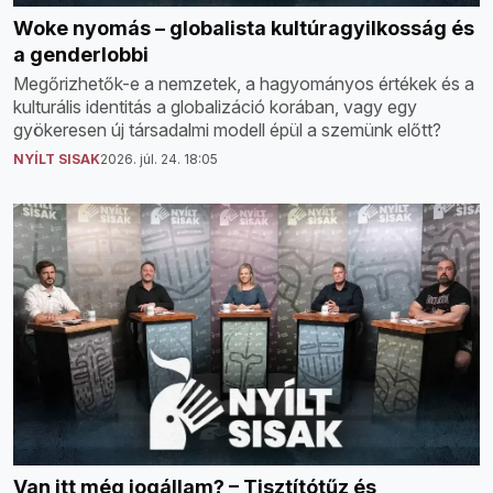
Woke nyomás – globalista kultúragyilkosság és
a genderlobbi
Megőrizhetők-e a nemzetek, a hagyományos értékek és a
kulturális identitás a globalizáció korában, vagy egy
gyökeresen új társadalmi modell épül a szemünk előtt?
NYÍLT SISAK
2026. júl. 24. 18:05
Van itt még jogállam? – Tisztítótűz és