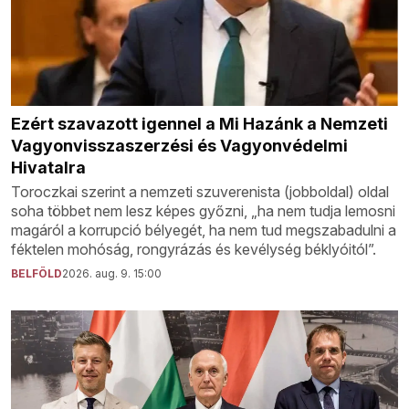
Ezért szavazott igennel a Mi Hazánk a Nemzeti
Vagyonvisszaszerzési és Vagyonvédelmi
Hivatalra
Toroczkai szerint a nemzeti szuverenista (jobboldal) oldal
soha többet nem lesz képes győzni, „ha nem tudja lemosni
magáról a korrupció bélyegét, ha nem tud megszabadulni a
féktelen mohóság, rongyrázás és kevélység béklyóitól”.
BELFÖLD
2026. aug. 9. 15:00