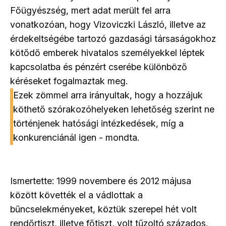
Főügyészség, mert adat merült fel arra
vonatkozóan, hogy Vizoviczki László, illetve az
érdekeltségébe tartozó gazdasági társaságokhoz
kötődő emberek hivatalos személyekkel léptek
kapcsolatba és pénzért cserébe különböző
kéréseket fogalmaztak meg.
Ezek zömmel arra irányultak, hogy a hozzájuk
köthető szórakozóhelyeken lehetőség szerint ne
történjenek hatósági intézkedések, míg a
konkurenciánál igen - mondta.
Ismertette: 1999 novembere és 2012 májusa
között követték el a vádlottak a
bűncselekményeket, köztük szerepel hét volt
rendőrtiszt, illetve főtiszt, volt tűzoltó százados,