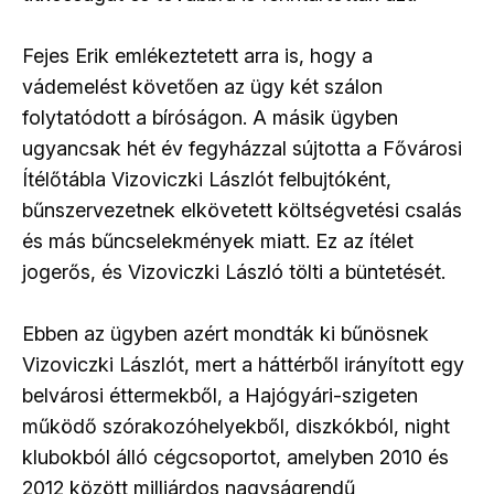
Fejes Erik emlékeztetett arra is, hogy a
vádemelést követően az ügy két szálon
folytatódott a bíróságon. A másik ügyben
ugyancsak hét év fegyházzal sújtotta a Fővárosi
Ítélőtábla Vizoviczki Lászlót felbujtóként,
bűnszervezetnek elkövetett költségvetési csalás
és más bűncselekmények miatt. Ez az ítélet
jogerős, és Vizoviczki László tölti a büntetését.
Ebben az ügyben azért mondták ki bűnösnek
Vizoviczki Lászlót, mert a háttérből irányított egy
belvárosi éttermekből, a Hajógyári-szigeten
működő szórakozóhelyekből, diszkókból, night
klubokból álló cégcsoportot, amelyben 2010 és
2012 között milliárdos nagyságrendű