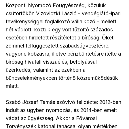
Központi Nyomozó Főügyészség, közülük
csütörtökön Vizoviczki László - vendéglátó-ipari
tevékenységgel foglalkozó vállalkozó - mellett
hét vádlott, köztük egy volt tűzoltó százados
esetében hirdetett részítéletet a bíróság. Őket
zömmel felfüggesztett szabadságvesztésre,
vagyonelkobzásra, illetve pénzbüntetésre ítélte a
bíróság hivatali visszaélés, befolyással
üzérkedés, valamint az ezekben a
bűncselekményekben történő közreműködésük
miatt.
Szabó József Tamás szóvivő felidézte: 2012-ben
indult az ügyben nyomozás, és 2014-ben emelt
vádat az ügyészség. Akkor a Fővárosi
Törvényszék katonai tanácsai olyan mértékben