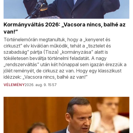
Kormányváltás 2026: „Vacsora nincs, balhé az
van!”
Történelemórán megtanultuk, hogy a „kenyeret és
cirkuszt” elv kiválóan működik, tehát a „tisztelet és
szabadság” pártja (Tisza) „kormányzása” alatt is
tökéletesen beváltja történelmi feladatát. A nagy
„rendszerváltás” után két hónappal sem igazán érezzük a
jólét reményét, de cirkusz az van. Hogy egy klasszikust
idézzek: „Vacsora nincs, balhé az van!”
VÉLEMÉNY
2026. aug. 9. 15:57