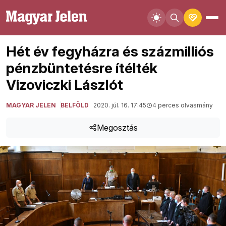
Hét év fegyházra és százmilliós
pénzbüntetésre ítélték
Vizoviczki Lászlót
MAGYAR JELEN
BELFÖLD
2020. júl. 16. 17:45
4 perces olvasmány
Megosztás