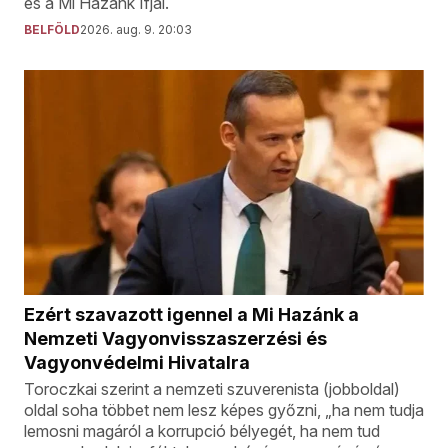
és a Mi Hazánk Ifjai.
BELFÖLD
2026. aug. 9. 20:03
Ezért szavazott igennel a Mi Hazánk a
Nemzeti Vagyonvisszaszerzési és
Vagyonvédelmi Hivatalra
Toroczkai szerint a nemzeti szuverenista (jobboldal)
oldal soha többet nem lesz képes győzni, „ha nem tudja
lemosni magáról a korrupció bélyegét, ha nem tud