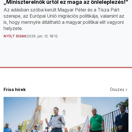
„Miniszterelnök úrtól ez maga az önleleplezés!”
Az adásban szóba került Magyar Péter és a Tisza Párt
szerepe, az Európai Unió migrációs politikája, valamint az
is, hogy mennyire átlátható a magyar politikai elit vagyoni
helyzete.
NYÍLT SISAK
2026. jún. 12. 18:12
Friss hírek
Összes