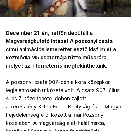
December 21-én, hétfőn debütált a
Magyarságkutató Intézet A pozsonyi csata
című animációs ismeretterjesztő kisfilmjét a
közmédia M5 csatornája tűzte műsorára,
melyet az interneten is megtekinthetünk.
A pozsonyi csata 907-ben a kora középkor
legjelentősebb ütközete volt. A csata 907. július
4. és 7. közé tehető időben zajlott
a keresztény Keleti Frank Királyság és a Magyar
Fejedelemség erői között a mai Pozsony
közelében. A magyarság élet-halál harca,