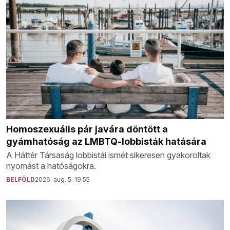
Homoszexuális pár javára döntött a
gyámhatóság az LMBTQ-lobbisták hatására
A Háttér Társaság lobbistái ismét sikeresen gyakoroltak
nyomást a hatóságokra.
BELFÖLD
2026. aug. 5. 19:55