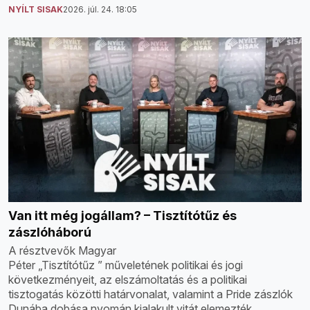
NYÍLT SISAK
2026. júl. 24. 18:05
Van itt még jogállam? – Tisztítótűz és
zászlóháború
A résztvevők Magyar
Péter „Tisztítótűz ” műveletének politikai és jogi
következményeit, az elszámoltatás és a politikai
tisztogatás közötti határvonalat, valamint a Pride zászlók
Dunába dobása nyomán kialakult vitát elemezték.