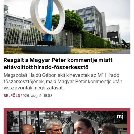
Reagált a Magyar Péter kommentje miatt
eltávolított híradó-főszerkesztő
Megszólalt Hajdú Gábor, akit kineveztek az M1 Híradó
főszerkesztőjének, majd Magyar Péter kommentje után
visszavonták megbízatását.
BELFÖLD
2026. aug. 5. 18:58