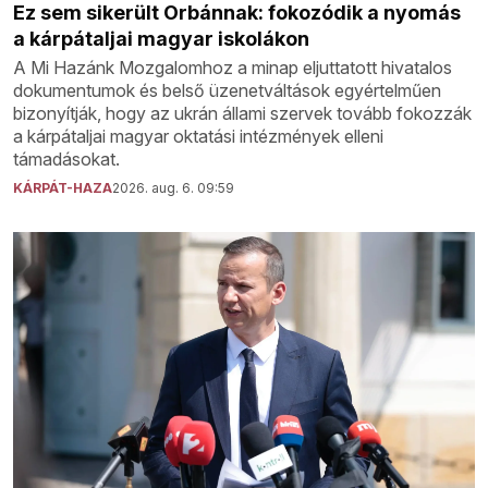
Ez sem sikerült Orbánnak: fokozódik a nyomás
a kárpátaljai magyar iskolákon
A Mi Hazánk Mozgalomhoz a minap eljuttatott hivatalos
dokumentumok és belső üzenetváltások egyértelműen
bizonyítják, hogy az ukrán állami szervek tovább fokozzák
a kárpátaljai magyar oktatási intézmények elleni
támadásokat.
KÁRPÁT-HAZA
2026. aug. 6. 09:59