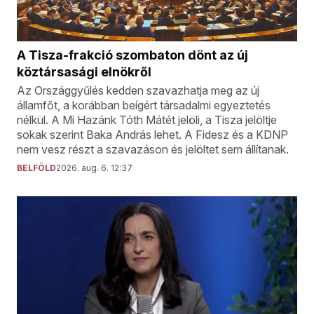
A Tisza-frakció szombaton dönt az új
köztársasági elnökről
Az Országgyűlés kedden szavazhatja meg az új
államfőt, a korábban beígért társadalmi egyeztetés
nélkül. A Mi Hazánk Tóth Mátét jelöli, a Tisza jelöltje
sokak szerint Baka András lehet. A Fidesz és a KDNP
nem vesz részt a szavazáson és jelöltet sem állítanak.
BELFÖLD
2026. aug. 6. 12:37