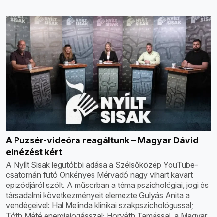
A Puzsér-videóra reagáltunk – Magyar Dávid
elnézést kért
A Nyílt Sisak legutóbbi adása a Szélsőközép YouTube-
csatornán futó Önkényes Mérvadó nagy vihart kavart
epizódjáról szólt. A műsorban a téma pszichológiai, jogi és
társadalmi következményeit elemezte Gulyás Anita a
vendégeivel: Hal Melinda klinikai szakpszichológussal;
Tóth Máté energiajogásszal; Horváth Tamással, a Magyar