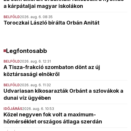
a kárpátaljai magyar iskolákon
BELFÖLD
2026. aug. 6. 08:35
Toroczkai László bírálta Orbán Anitát
Legfontosabb
BELFÖLD
2026. aug. 6. 12:31
A Tisza-frakció szombaton dönt az új
köztársasági elnökről
BELFÖLD
2026. aug. 6. 11:32
Udvariasan kikosarazták Orbánt a szlovákok a
dunai víz ügyében
IDŐJÁRÁS
2026. aug. 6. 10:53
Közel negyven fok volt a maximum-
hőmérséklet országos átlaga szerdán