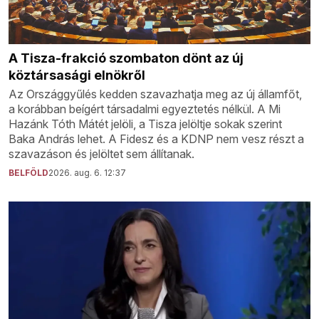
A Tisza-frakció szombaton dönt az új
köztársasági elnökről
Az Országgyűlés kedden szavazhatja meg az új államfőt,
a korábban beígért társadalmi egyeztetés nélkül. A Mi
Hazánk Tóth Mátét jelöli, a Tisza jelöltje sokak szerint
Baka András lehet. A Fidesz és a KDNP nem vesz részt a
szavazáson és jelöltet sem állítanak.
BELFÖLD
2026. aug. 6. 12:37