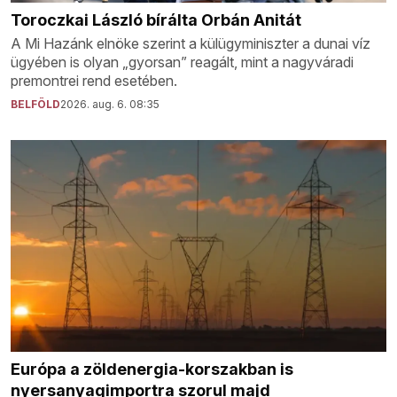
Toroczkai László bírálta Orbán Anitát
A Mi Hazánk elnöke szerint a külügyminiszter a dunai víz
ügyében is olyan „gyorsan” reagált, mint a nagyváradi
premontrei rend esetében.
BELFÖLD
2026. aug. 6. 08:35
Európa a zöldenergia-korszakban is
nyersanyagimportra szorul majd