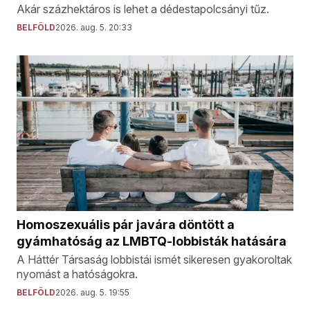
Akár százhektáros is lehet a dédestapolcsányi tűz.
BELFÖLD
2026. aug. 5. 20:33
Homoszexuális pár javára döntött a
gyámhatóság az LMBTQ-lobbisták hatására
A Háttér Társaság lobbistái ismét sikeresen gyakoroltak
nyomást a hatóságokra.
BELFÖLD
2026. aug. 5. 19:55