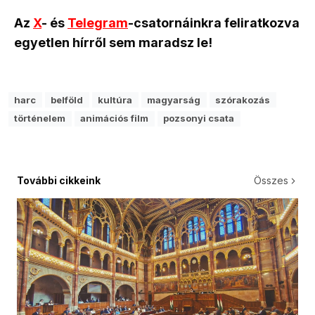
Az
X
- és
Telegram
-csatornáinkra feliratkozva
egyetlen hírről sem maradsz le!
harc
belföld
kultúra
magyarság
szórakozás
történelem
animációs film
pozsonyi csata
További cikkeink
Összes