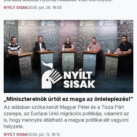
NYÍLT SISAK
2026. jún. 26. 18:05
„Miniszterelnök úrtól ez maga az önleleplezés!”
Az adásban szóba került Magyar Péter és a Tisza Párt
szerepe, az Európai Unió migrációs politikája, valamint az
is, hogy mennyire átlátható a magyar politikai elit vagyoni
helyzete.
NYÍLT SISAK
2026. jún. 12. 18:12