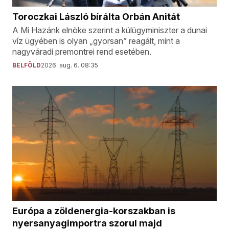
Toroczkai László bírálta Orbán Anitát
A Mi Hazánk elnöke szerint a külügyminiszter a dunai
víz ügyében is olyan „gyorsan” reagált, mint a
nagyváradi premontrei rend esetében.
BELFÖLD
2026. aug. 6. 08:35
Európa a zöldenergia-korszakban is
nyersanyagimportra szorul majd