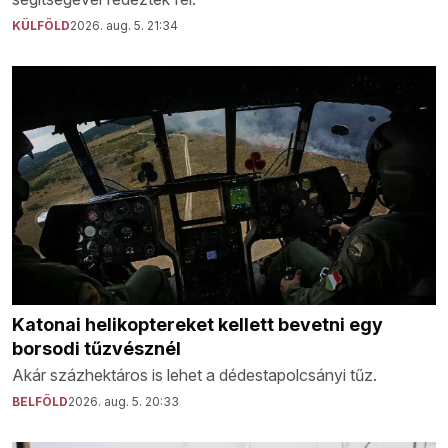
KÜLFÖLD
2026. aug. 5. 21:34
Katonai helikoptereket kellett bevetni egy
borsodi tűzvésznél
Akár százhektáros is lehet a dédestapolcsányi tűz.
BELFÖLD
2026. aug. 5. 20:33