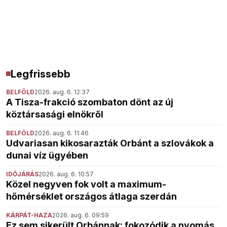
Legfrissebb
BELFÖLD
2026. aug. 6. 12:37
A Tisza-frakció szombaton dönt az új
köztársasági elnökről
BELFÖLD
2026. aug. 6. 11:46
Udvariasan kikosarazták Orbánt a szlovákok a
dunai víz ügyében
IDŐJÁRÁS
2026. aug. 6. 10:57
Közel negyven fok volt a maximum-
hőmérséklet országos átlaga szerdán
KÁRPÁT-HAZA
2026. aug. 6. 09:59
Ez sem sikerült Orbánnak: fokozódik a nyomás