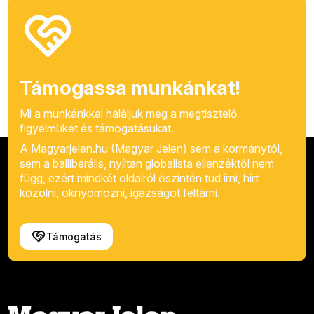
Támogassa munkánkat!
Mi a munkánkkal háláljuk meg a megtisztelő
figyelmüket és támogatásukat.
A Magyarjelen.hu (Magyar Jelen) sem a kormánytól,
sem a balliberális, nyíltan globalista ellenzéktől nem
függ, ezért mindkét oldalról őszintén tud írni, hírt
közölni, oknyomozni, igazságot feltárni.
Támogatás