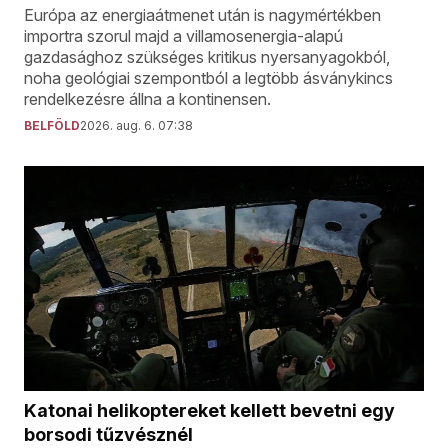
Európa az energiaátmenet után is nagymértékben
importra szorul majd a villamosenergia-alapú
gazdasághoz szükséges kritikus nyersanyagokból,
noha geológiai szempontból a legtöbb ásványkincs
rendelkezésre állna a kontinensen.
BELFÖLD
2026. aug. 6. 07:38
Katonai helikoptereket kellett bevetni egy
borsodi tűzvésznél