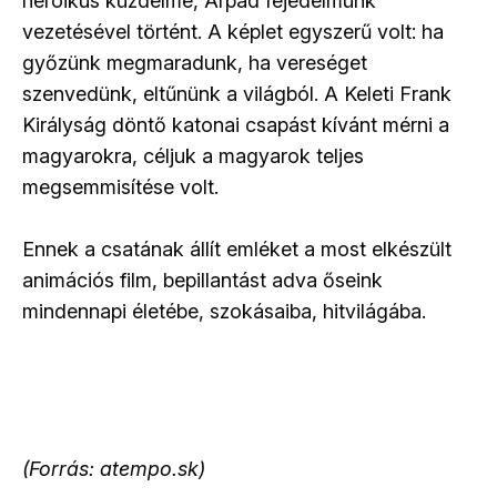
heroikus küzdelme, Árpád fejedelmünk
vezetésével történt. A képlet egyszerű volt: ha
győzünk megmaradunk, ha vereséget
szenvedünk, eltűnünk a világból. A Keleti Frank
Királyság döntő katonai csapást kívánt mérni a
magyarokra, céljuk a magyarok teljes
megsemmisítése volt.
Ennek a csatának állít emléket a most elkészült
animációs film, bepillantást adva őseink
mindennapi életébe, szokásaiba, hitvilágába.
(Forrás: atempo.sk)