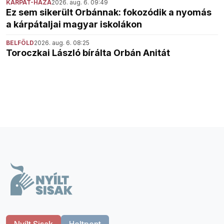
KÁRPÁT-HAZA
2026. aug. 6. 09:49
Ez sem sikerült Orbánnak: fokozódik a nyomás
a kárpátaljai magyar iskolákon
BELFÖLD
2026. aug. 6. 08:25
Toroczkai László bírálta Orbán Anitát
Nyílt Sisak
Holtpont