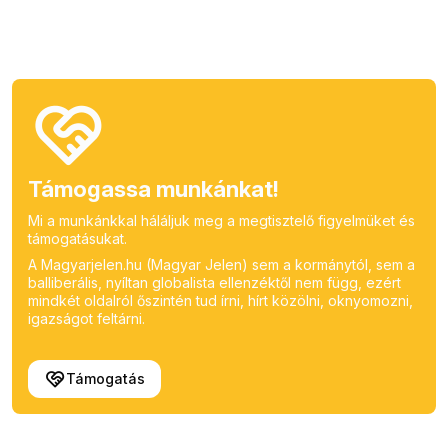
Támogassa munkánkat!
Mi a munkánkkal háláljuk meg a megtisztelő figyelmüket és
támogatásukat.
A Magyarjelen.hu (Magyar Jelen) sem a kormánytól, sem a
balliberális, nyíltan globalista ellenzéktől nem függ, ezért
mindkét oldalról őszintén tud írni, hírt közölni, oknyomozni,
igazságot feltárni.
Támogatás