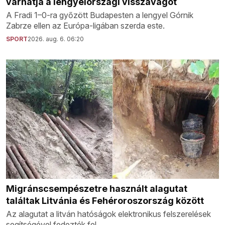
várhatja a lengyelországi visszavágót
A Fradi 1–0-ra győzött Budapesten a lengyel Górnik
Zabrze ellen az Európa-ligában szerda este.
SPORT
2026. aug. 6. 06:20
Migránscsempészetre használt alagutat
találtak Litvánia és Fehéroroszország között
Az alagutat a litván hatóságok elektronikus felszerelések
segítségével fedezték fel.