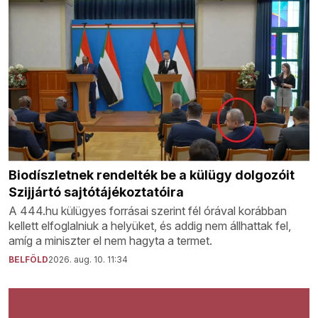
Biodíszletnek rendelték be a külügy dolgozóit
Szijjártó sajtótájékoztatóira
A 444.hu külügyes forrásai szerint fél órával korábban
kellett elfoglalniuk a helyüket, és addig nem állhattak fel,
amíg a miniszter el nem hagyta a termet.
BELFÖLD
2026. aug. 10. 11:34