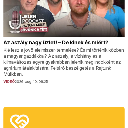
Az aszály nagy üzlet! – De kinek és miért?
Kié lesz a jövő élelmiszer-termelése? És mi történik közben
a magyar gazdákkal? Az aszály, a vízhiány és a
klímaváltozás egyre gyakrabban jelenik meg indokként az
agrárium átalakítására. Feltáró beszélgetés a Rajtunk
Múlikban.
VIDEÓ
2026. aug. 10. 09:25