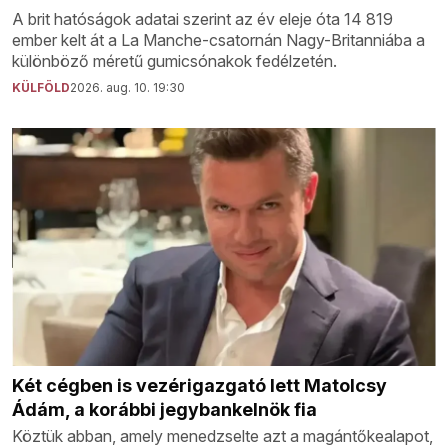
A brit hatóságok adatai szerint az év eleje óta 14 819
ember kelt át a La Manche-csatornán Nagy-Britanniába a
különböző méretű gumicsónakok fedélzetén.
KÜLFÖLD
2026. aug. 10. 19:30
Két cégben is vezérigazgató lett Matolcsy
Ádám, a korábbi jegybankelnök fia
Köztük abban, amely menedzselte azt a magántőkealapot,