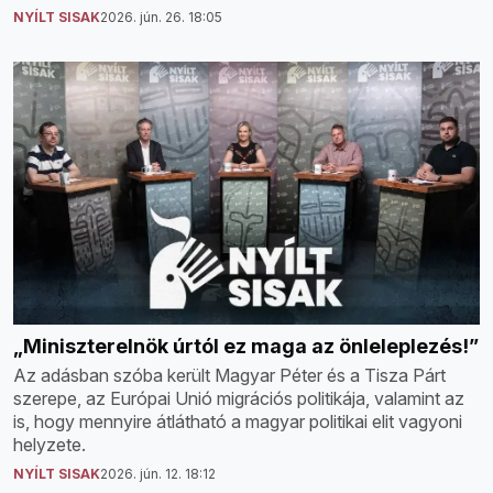
NYÍLT SISAK
2026. jún. 26. 18:05
„Miniszterelnök úrtól ez maga az önleleplezés!”
Az adásban szóba került Magyar Péter és a Tisza Párt
szerepe, az Európai Unió migrációs politikája, valamint az
is, hogy mennyire átlátható a magyar politikai elit vagyoni
helyzete.
NYÍLT SISAK
2026. jún. 12. 18:12