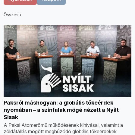
Összes
Paksról máshogyan: a globális tőkeérdek
nyomában – a színfalak mögé nézett a Nyílt
Sisak
A Paksi Atomerőmű működésének kihívásai, valamint a
zöldátállás mögött meghúzódó globális tőkeérdekek