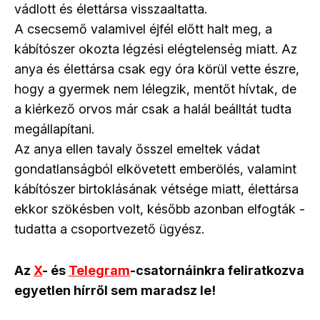
vádlott és élettársa visszaaltatta.
A csecsemő valamivel éjfél előtt halt meg, a
kábítószer okozta légzési elégtelenség miatt. Az
anya és élettársa csak egy óra körül vette észre,
hogy a gyermek nem lélegzik, mentőt hívtak, de
a kiérkező orvos már csak a halál beálltát tudta
megállapítani.
Az anya ellen tavaly ősszel emeltek vádat
gondatlanságból elkövetett emberölés, valamint
kábítószer birtoklásának vétsége miatt, élettársa
ekkor szökésben volt, később azonban elfogták -
tudatta a csoportvezető ügyész.
Az
X
- és
Telegram
-csatornáinkra feliratkozva
egyetlen hírről sem maradsz le!