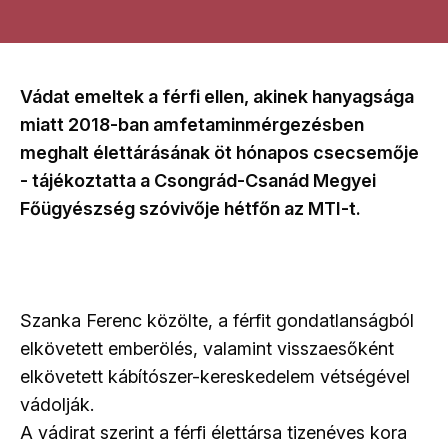
Vádat emeltek a férfi ellen, akinek hanyagsága
miatt 2018-ban amfetaminmérgezésben
meghalt élettárásának öt hónapos csecsemője
- tájékoztatta a Csongrád-Csanád Megyei
Főügyészség szóvivője hétfőn az MTI-t.
Szanka Ferenc közölte, a férfit gondatlanságból
elkövetett emberölés, valamint visszaesőként
elkövetett kábítószer-kereskedelem vétségével
vádolják.
A vádirat szerint a férfi élettársa tizenéves kora