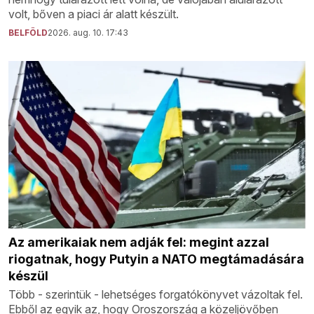
volt, bőven a piaci ár alatt készült.
BELFÖLD
2026. aug. 10. 17:43
Az amerikaiak nem adják fel: megint azzal
riogatnak, hogy Putyin a NATO megtámadására
készül
Több - szerintük - lehetséges forgatókönyvet vázoltak fel.
Ebből az egyik az, hogy Oroszország a közeljövőben