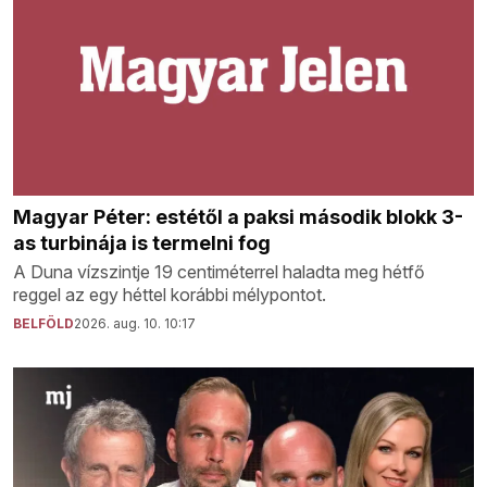
Magyar Péter: estétől a paksi második blokk 3-
as turbinája is termelni fog
A Duna vízszintje 19 centiméterrel haladta meg hétfő
reggel az egy héttel korábbi mélypontot.
BELFÖLD
2026. aug. 10. 10:17