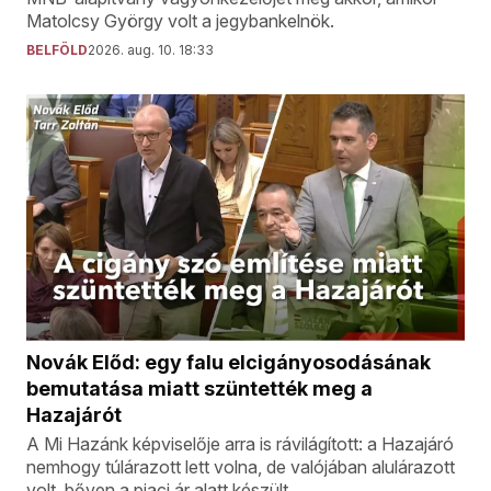
Matolcsy György volt a jegybankelnök.
BELFÖLD
2026. aug. 10. 18:33
Novák Előd: egy falu elcigányosodásának
bemutatása miatt szüntették meg a
Hazajárót
A Mi Hazánk képviselője arra is rávilágított: a Hazajáró
nemhogy túlárazott lett volna, de valójában alulárazott
volt, bőven a piaci ár alatt készült.