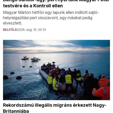
testvére és a Kontroll ellen
Magyar Márton hétfőn egy lapunk ellen indított sajtó-
helyreigazítási pert visszavont, egy másikat pedig
elvesztett.
BELFÖLD
2026. aug. 10. 20:13
Rekordszámú illegális migráns érkezett Nagy-
Britanniába