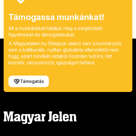
Támogassa munkánkat!
Mi a munkánkkal háláljuk meg a megtisztelő
figyelmüket és támogatásukat.
A Magyarjelen.hu (Magyar Jelen) sem a kormánytól,
sem a balliberális, nyíltan globalista ellenzéktől nem
függ, ezért mindkét oldalról őszintén tud írni, hírt
közölni, oknyomozni, igazságot feltárni.
Támogatás