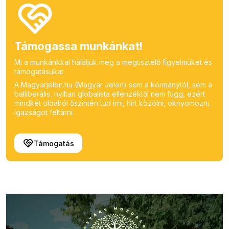
Támogassa munkánkat!
Mi a munkánkkal háláljuk meg a megtisztelő figyelmüket és
támogatásukat.
A Magyarjelen.hu (Magyar Jelen) sem a kormánytól, sem a
balliberális, nyíltan globalista ellenzéktől nem függ, ezért
mindkét oldalról őszintén tud írni, hírt közölni, oknyomozni,
igazságot feltárni.
Támogatás