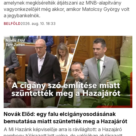
amelynek megkísérelték átjátszani az MNB-alapítvány
vagyonkezelőjét még akkor, amikor Matolcsy György volt
a jegybankelnök.
BELFÖLD
2026. aug. 10. 18:33
Novák Előd: egy falu elcigányosodásának
bemutatása miatt szüntették meg a Hazajárót
A Mi Hazánk képviselője arra is rávilágított: a Hazajáró
nemhogy túlárazott lett volna, de valójában alulárazott