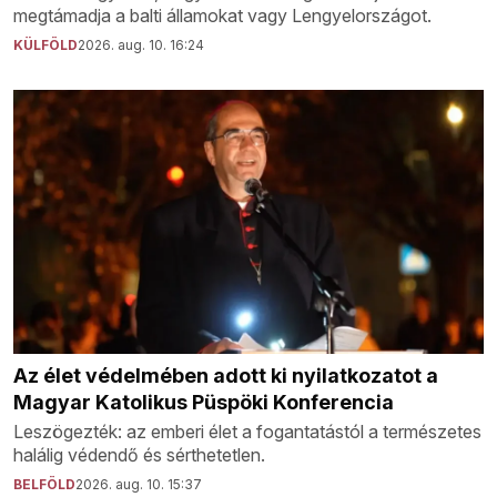
megtámadja a balti államokat vagy Lengyelországot.
KÜLFÖLD
2026. aug. 10. 16:24
Az élet védelmében adott ki nyilatkozatot a
Magyar Katolikus Püspöki Konferencia
Leszögezték: az emberi élet a fogantatástól a természetes
halálig védendő és sérthetetlen.
BELFÖLD
2026. aug. 10. 15:37