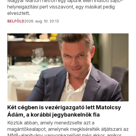
Magyar Márton hétfőn egy lapunk ellen indított sajtó-
helyreigazítási pert visszavont, egy másikat pedig
elvesztett.
BELFÖLD
2026. aug. 10. 20:13
Két cégben is vezérigazgató lett Matolcsy
Ádám, a korábbi jegybankelnök fia
Köztük abban, amely menedzselte azt a
magántőkealapot, amelynek megkísérelték átjátszani az
MNB-alapítvány vagyonkezelőjét még akkor, amikor