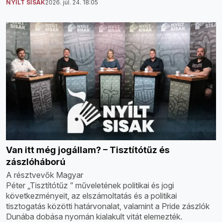
NYÍLT SISAK
2026. júl. 24. 18:05
Van itt még jogállam? – Tisztítótűz és
zászlóháború
A résztvevők Magyar
Péter „Tisztítótűz ” műveletének politikai és jogi
következményeit, az elszámoltatás és a politikai
tisztogatás közötti határvonalat, valamint a Pride zászlók
Dunába dobása nyomán kialakult vitát elemezték.