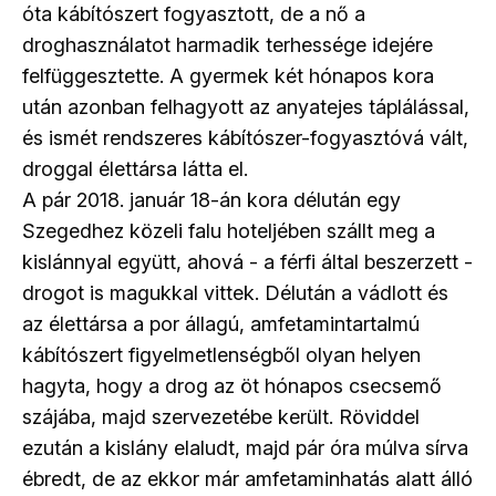
óta kábítószert fogyasztott, de a nő a
droghasználatot harmadik terhessége idejére
felfüggesztette. A gyermek két hónapos kora
után azonban felhagyott az anyatejes táplálással,
és ismét rendszeres kábítószer-fogyasztóvá vált,
droggal élettársa látta el.
A pár 2018. január 18-án kora délután egy
Szegedhez közeli falu hoteljében szállt meg a
kislánnyal együtt, ahová - a férfi által beszerzett -
drogot is magukkal vittek. Délután a vádlott és
az élettársa a por állagú, amfetamintartalmú
kábítószert figyelmetlenségből olyan helyen
hagyta, hogy a drog az öt hónapos csecsemő
szájába, majd szervezetébe került. Röviddel
ezután a kislány elaludt, majd pár óra múlva sírva
ébredt, de az ekkor már amfetaminhatás alatt álló