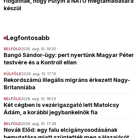
riogatnak, hogy Putyin a NATO megtámadására
készül
Legfontosabb
BELFÖLD
2026. aug. 10. 19:20
Bangó Sándor-ügy: pert nyertünk Magyar Péter
testvére és a Kontroll ellen
KÜLFÖLD
2026. aug. 10. 17:13
Rekordszámú illegális migráns érkezett Nagy-
Britanniába
BELFÖLD
2026. aug. 10. 18:23
Két cégben is vezérigazgató lett Matolcsy
Ádám, a korábbi jegybankelnök fia
BELFÖLD
2026. aug. 10. 17:36
Novák Előd: egy falu elcigányosodásának
bemutatása miatt szüntették meg a Hazajárót