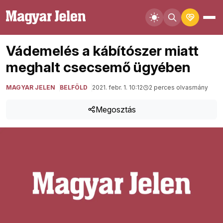
Vádemelés a kábítószer miatt
meghalt csecsemő ügyében
MAGYAR JELEN
BELFÖLD
2021. febr. 1. 10:12
2 perces olvasmány
Megosztás