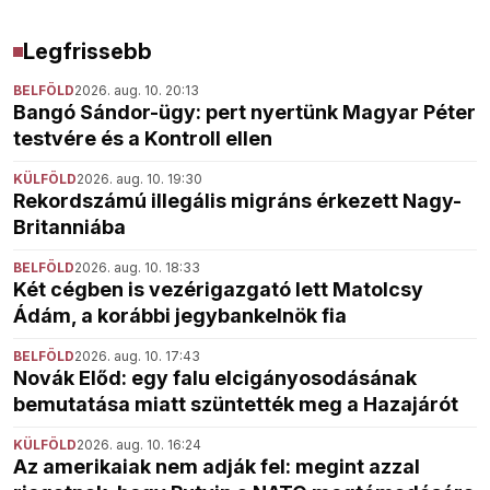
Legfrissebb
BELFÖLD
2026. aug. 10. 20:13
Bangó Sándor-ügy: pert nyertünk Magyar Péter
testvére és a Kontroll ellen
KÜLFÖLD
2026. aug. 10. 19:30
Rekordszámú illegális migráns érkezett Nagy-
Britanniába
BELFÖLD
2026. aug. 10. 18:33
Két cégben is vezérigazgató lett Matolcsy
Ádám, a korábbi jegybankelnök fia
BELFÖLD
2026. aug. 10. 17:43
Novák Előd: egy falu elcigányosodásának
bemutatása miatt szüntették meg a Hazajárót
KÜLFÖLD
2026. aug. 10. 16:24
Az amerikaiak nem adják fel: megint azzal