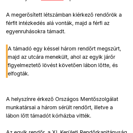
A megerősített létszámban kiérkező rendőrök a
férfit intézkedés alá vonták, majd a férfi az
egyenruhásokra támadt.
A támadó egy késsel három rendőrt megszúrt,
majd az utcára menekült, ahol az egyik járőr
figyelmeztető lövést követően lábon lőtte, és
elfogták.
A helyszínre érkező Országos Mentőszolgálat
munkatársai a három sérült rendőrt, illetve a
lábon lőtt támadót kórházba vitték.
Az egyik rendőr, a XI. Kerületi Rendőrkapitányság