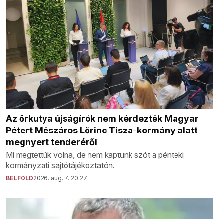
Az őrkutya újságírók nem kérdezték Magyar
Pétert Mészáros Lőrinc Tisza-kormány alatt
megnyert tenderéről
Mi megtettük volna, de nem kaptunk szót a pénteki
kormányzati sajtótájékoztatón.
BELFÖLD
2026. aug. 7. 20:27