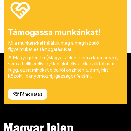
Támogassa munkánkat!
Mi a munkánkkal háláljuk meg a megtisztelő
figyelmüket és támogatásukat.
A Magyarjelen.hu (Magyar Jelen) sem a kormánytól,
sem a balliberális, nyíltan globalista ellenzéktől nem
függ, ezért mindkét oldalról őszintén tud írni, hírt
közölni, oknyomozni, igazságot feltárni.
Támogatás