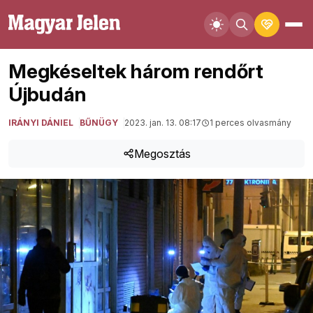
Megkéseltek három rendőrt
Újbudán
IRÁNYI DÁNIEL
BŰNÜGY
2023. jan. 13. 08:17
1 perces olvasmány
Megosztás