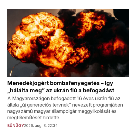
Menedékjogért bombafenyegetés – így
„hálálta meg” az ukrán fiú a befogadást
A Magyarországon befogadott 16 éves ukrán fiú az
általa „új generációs tervnek” nevezett programjában
nagyszámú magyar állampolgár meggyilkolását és
megfélemlítését hirdette.
BŰNÜGY
2026. aug. 3. 22:34