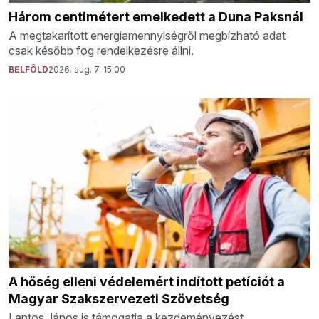
Három centimétert emelkedett a Duna Paksnál
A megtakarított energiamennyiségről megbízható adat
csak később fog rendelkezésre állni.
BELFÖLD
2026. aug. 7. 15:00
A hőség elleni védelemért indított petíciót a
Magyar Szakszervezeti Szövetség
Lantos János is támogatja a kezdeményezést.