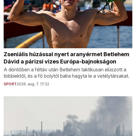
Zseniális húzással nyert aranyérmet Betlehem
Dávid a párizsi vizes Európa-bajnokságon
A döntőben a féltáv után Betlehem taktikusan elúszott a
többiektől, és a fő bolytól balra hagyta le a vetélytársakat.
SPORT
2026. aug. 7. 17:22