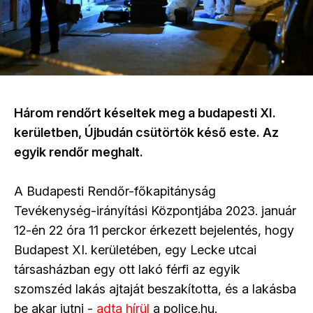
Három rendőrt késeltek meg a budapesti XI.
kerületben, Újbudán csütörtök késő este. Az
egyik rendőr meghalt.
A Budapesti Rendőr-főkapitányság
Tevékenység-irányítási Központjába 2023. január
12-én 22 óra 11 perckor érkezett bejelentés, hogy
Budapest XI. kerületében, egy Lecke utcai
társasházban egy ott lakó férfi az egyik
szomszéd lakás ajtaját beszakította, és a lakásba
be akar jutni -
adta hírül
a police.hu.