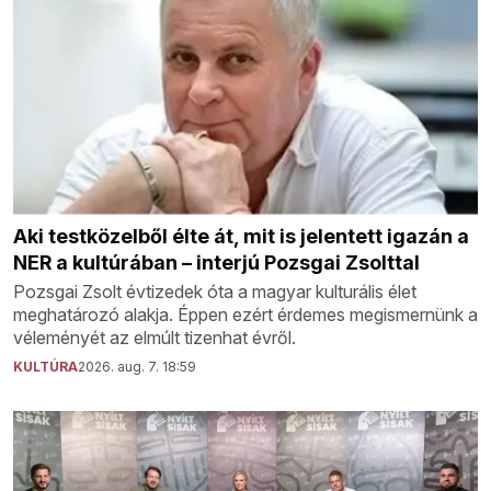
Aki testközelből élte át, mit is jelentett igazán a
NER a kultúrában – interjú Pozsgai Zsolttal
Pozsgai Zsolt évtizedek óta a magyar kulturális élet
meghatározó alakja. Éppen ezért érdemes megismernünk a
véleményét az elmúlt tizenhat évről.
KULTÚRA
2026. aug. 7. 18:59