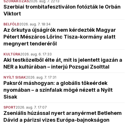
SZÓRAKOZÁS
2026. aug. 7. 22:13
Szerbiai trombitafesztiválon fotózták le Orbán
Viktort
BELFÖLD
2026. aug. 7. 18:34
Az őrkutya újságírók nem kérdezték Magyar
Pétert Mészáros Lőrinc Tisza-kormány alatt
megnyert tenderéről
KULTÚRA
2026. aug. 6. 17:33
Aki testközelből élte át, mit is jelentett igazán a
NER a kultúrában – interjú Pozsgai Zsolttal
NYÍLT SISAK
2026. aug. 7. 17:31
Paksról máshogyan: a globális tőkeérdek
nyomában – a színfalak mögé nézett a Nyílt
Sisak
SPORT
2026. aug. 7. 17:07
Zseniális húzással nyert aranyérmet Betlehem
Dávid a párizsi vizes Európa-bajnokságon