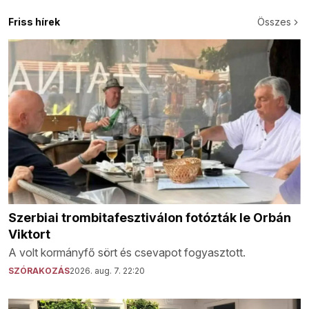
Friss hírek
Összes
Szerbiai trombitafesztiválon fotózták le Orbán
Viktort
A volt kormányfő sört és csevapot fogyasztott.
SZÓRAKOZÁS
2026. aug. 7. 22:20