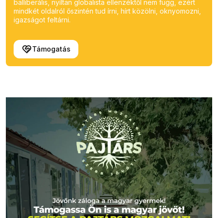
balliberális, nyíltan globalista ellenzéktől nem függ, ezért
mindkét oldalról őszintén tud írni, hírt közölni, oknyomozni,
igazságot feltárni.
Támogatás