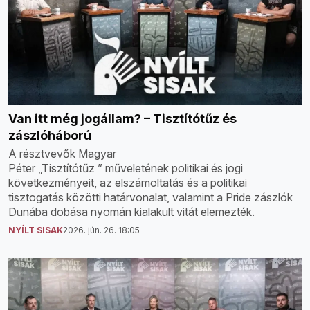
Van itt még jogállam? – Tisztítótűz és
zászlóháború
A résztvevők Magyar
Péter „Tisztítótűz ” műveletének politikai és jogi
következményeit, az elszámoltatás és a politikai
tisztogatás közötti határvonalat, valamint a Pride zászlók
Dunába dobása nyomán kialakult vitát elemezték.
NYÍLT SISAK
2026. jún. 26. 18:05