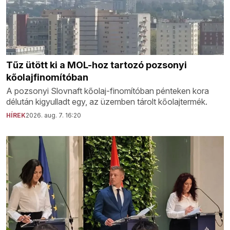
Tűz ütött ki a MOL-hoz tartozó pozsonyi
kőolajfinomítóban
A pozsonyi Slovnaft kőolaj-finomítóban pénteken kora
délután kigyulladt egy, az üzemben tárolt kőolajtermék.
HÍREK
2026. aug. 7. 16:20