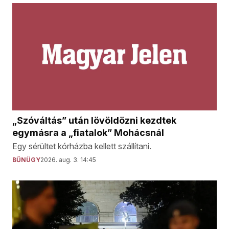
„Szóváltás” után lövöldözni kezdtek
egymásra a „fiatalok” Mohácsnál
Egy sérültet kórházba kellett szállítani.
BŰNÜGY
2026. aug. 3. 14:45