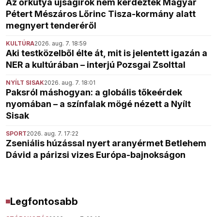
Az őrkutya újságírók nem kérdezték Magyar
Pétert Mészáros Lőrinc Tisza-kormány alatt
megnyert tenderéről
KULTÚRA
2026. aug. 7. 18:59
Aki testközelből élte át, mit is jelentett igazán a
NER a kultúrában – interjú Pozsgai Zsolttal
NYÍLT SISAK
2026. aug. 7. 18:01
Paksról máshogyan: a globális tőkeérdek
nyomában – a színfalak mögé nézett a Nyílt
Sisak
SPORT
2026. aug. 7. 17:22
Zseniális húzással nyert aranyérmet Betlehem
Dávid a párizsi vizes Európa-bajnokságon
Legfontosabb