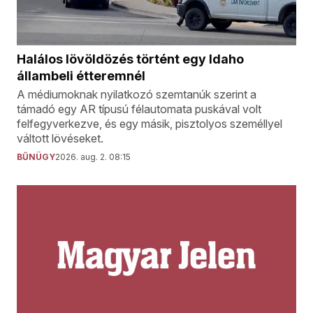
Halálos lövöldözés történt egy Idaho
állambeli étteremnél
A médiumoknak nyilatkozó szemtanúk szerint a
támadó egy AR típusú félautomata puskával volt
felfegyverkezve, és egy másik, pisztolyos személlyel
váltott lövéseket.
BŰNÜGY
2026. aug. 2. 08:15