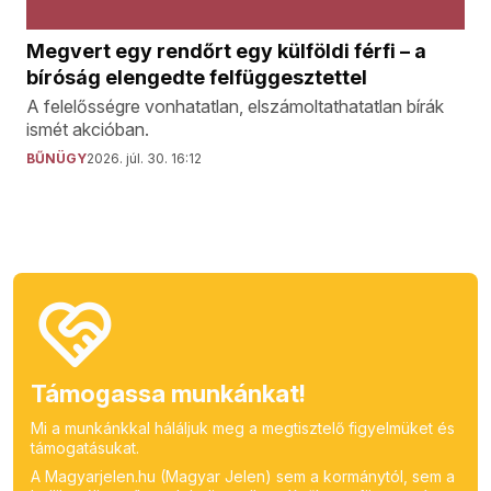
Megvert egy rendőrt egy külföldi férfi – a
bíróság elengedte felfüggesztettel
A felelősségre vonhatatlan, elszámoltathatatlan bírák
ismét akcióban.
BŰNÜGY
2026. júl. 30. 16:12
Támogassa munkánkat!
Mi a munkánkkal háláljuk meg a megtisztelő figyelmüket és
támogatásukat.
A Magyarjelen.hu (Magyar Jelen) sem a kormánytól, sem a