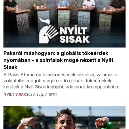
Paksról máshogyan: a globális tőkeérdek
nyomában – a színfalak mögé nézett a Nyílt
Sisak
A Paksi Atomerőmű működésének kihívásai, valamint a
zöldátállás mögött meghúzódó globális tőkeérdekek
kerültek a Nyílt Sisak legújabb adásának középpontjába.
NYÍLT SISAK
2026. aug. 7. 18:01