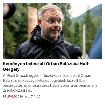
Keményen beleszált Orbán Balázsba Huth
Gergely
A Pesti Srácok egykori főszerkesztője szerint Orbán
Balázs munkássága kiterjedt egyebek között libsi
pénzégetésre, kínosan üres hablatyolásra és permanens
zsebhokizásra is.
BELFÖLD
2026. aug. 7. 11:26