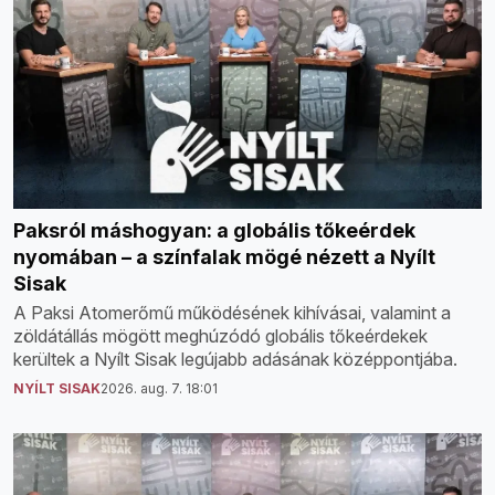
Paksról máshogyan: a globális tőkeérdek
nyomában – a színfalak mögé nézett a Nyílt
Sisak
A Paksi Atomerőmű működésének kihívásai, valamint a
zöldátállás mögött meghúzódó globális tőkeérdekek
kerültek a Nyílt Sisak legújabb adásának középpontjába.
NYÍLT SISAK
2026. aug. 7. 18:01