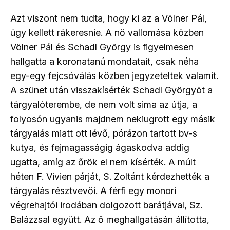
Azt viszont nem tudta, hogy ki az a Völner Pál,
úgy kellett rákeresnie. A nő vallomása közben
Völner Pál és Schadl György is figyelmesen
hallgatta a koronatanú mondatait, csak néha
egy-egy fejcsóválás közben jegyzeteltek valamit.
A szünet után visszakísérték Schadl Györgyöt a
tárgyalóterembe, de nem volt sima az útja, a
folyosón ugyanis majdnem nekiugrott egy másik
tárgyalás miatt ott lévő, pórázon tartott bv-s
kutya, és fejmagasságig ágaskodva addig
ugatta, amíg az őrök el nem kísérték. A múlt
héten F. Vivien párját, S. Zoltánt kérdezhették a
tárgyalás résztvevői. A férfi egy monori
végrehajtói irodában dolgozott barátjával, Sz.
Balázzsal együtt. Az ő meghallgatásán állította,