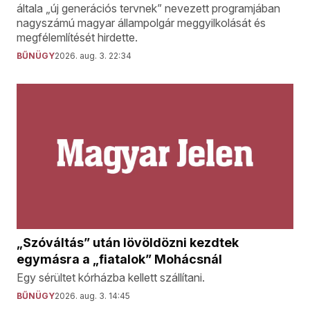
általa „új generációs tervnek” nevezett programjában
nagyszámú magyar állampolgár meggyilkolását és
megfélemlítését hirdette.
BŰNÜGY
2026. aug. 3. 22:34
„Szóváltás” után lövöldözni kezdtek
egymásra a „fiatalok” Mohácsnál
Egy sérültet kórházba kellett szállítani.
BŰNÜGY
2026. aug. 3. 14:45