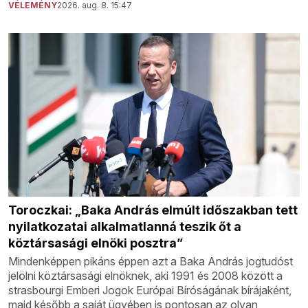
VÉLEMÉNY
2026. aug. 8. 15:47
Toroczkai: „Baka András elmúlt időszakban tett
nyilatkozatai alkalmatlanná teszik őt a
köztársasági elnöki posztra”
Mindenképpen pikáns éppen azt a Baka András jogtudóst
jelölni köztársasági elnöknek, aki 1991 és 2008 között a
strasbourgi Emberi Jogok Európai Bíróságának bírájaként,
majd később a saját ügyében is pontosan az olyan