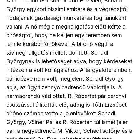
A mai napon és csütörtökön F. Vivien, Schadl
György egykori bizalmi embere és a végrehajtói
irodájának gazdasági munkatársa fog tanúként
vallani. A nő még a meghallgatása előtt kérte a
bíróságtól, hogy ne kelljen egy teremben sem
lennie korábbi főnökével. A bírónő végül a
távmeghallgatás mellett döntött, Schadl
Györgynek is lehetőséget adva, hogy kérdéseket
intézzen a volt kollégájához. A tárgyalóteremben,
bár idézve nem volt, megjelent Schadl György
apja, az ügy tizennyolcadrendű vádlottja is. A
harmadrendű vádlottat, R. Róbertet pár percnyi
csúszással állították elő, addig is Tóth Erzsébet
bírónő számba vette a jelenlévőket: Schadl
György, Völner Pál és R. Róberten túl ismét jelen
van a negyedrendű M. Viktor, Schadl sofőrje és a