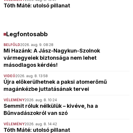
Tóth Máté: utolsó pillanat
Legfontosabb
BELFÖLD
2026. aug. 9. 08:28
Mi Hazánk: A Jász-Nagykun-Szolnok
vármegyeiek biztonsága nem lehet
másodlagos kérdés!
VIDEÓ
2026. aug. 8. 13:58
Újra előkerülhetnek a paksi atomerőmű
magánkézbe juttatásának tervei
VÉLEMÉNY
2026. aug. 8. 10:24
Semmit róluk nélkülük – kivéve, ha a
Bűnvadászokról van szó
VÉLEMÉNY
2026. aug. 8. 14:42
Tóth Máté: utolsó pillanat