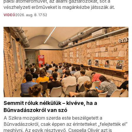
paksi atomerőművet, az állami gáztározókat, sőt a
vészhelyzeti erőműveket is magánkézbe játsszák át.
VIDEÓ
2026. aug. 8. 17:52
Semmit róluk nélkülük – kivéve, ha a
Bűnvadászokról van szó
A Szikra mozgalom szerda este beszélgetett a
Bűnvadászokról, csak éppen az érintetteket „felejtették el”
meghívni. Az egyik résztvevő, Csepella Olivér azt is