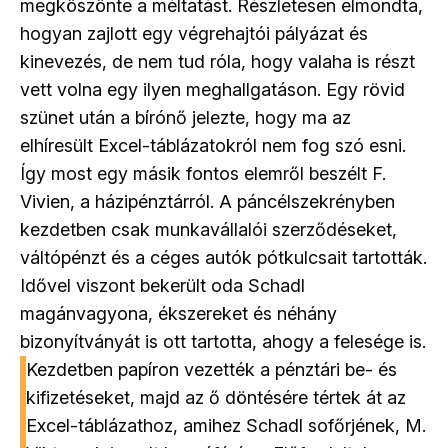
megköszönte a méltatást. Részletesen elmondta,
hogyan zajlott egy végrehajtói pályázat és
kinevezés, de nem tud róla, hogy valaha is részt
vett volna egy ilyen meghallgatáson. Egy rövid
szünet után a bírónő jelezte, hogy ma az
elhíresült Excel-táblázatokról nem fog szó esni.
Így most egy másik fontos elemről beszélt F.
Vivien, a házipénztárról. A páncélszekrényben
kezdetben csak munkavállalói szerződéseket,
váltópénzt és a céges autók pótkulcsait tartották.
Idővel viszont bekerült oda Schadl
magánvagyona, ékszereket és néhány
bizonyítványát is ott tartotta, ahogy a felesége is.
Kezdetben papíron vezették a pénztári be- és
kifizetéseket, majd az ő döntésére tértek át az
Excel-táblázathoz, amihez Schadl sofőrjének, M.