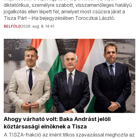
diktatórikus, személyre szabott, visszamenőleges hatályú
jogalkotás ellen lépett fel, amelyet most csúcsra járat a
Tisza Párt – írta bejegyzésében Toroczkai László.
BELFÖLD
2026. aug. 8. 14:41
Ahogy várható volt: Baka Andrást jelöli
köztársasági elnöknek a Tisza
A TISZA-frakció az imént titkos szavazással meghozta az