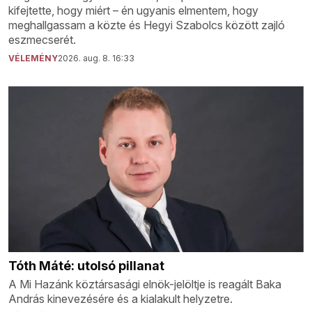
kifejtette, hogy miért – én ugyanis elmentem, hogy
meghallgassam a közte és Hegyi Szabolcs között zajló
eszmecserét.
VÉLEMÉNY
2026. aug. 8. 16:33
Tóth Máté: utolsó pillanat
A Mi Hazánk köztársasági elnök-jelöltje is reagált Baka
András kinevezésére és a kialakult helyzetre.