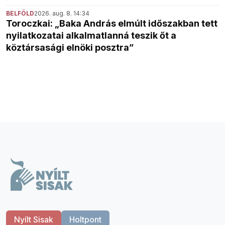
BELFÖLD
2026. aug. 8. 14:34
Toroczkai: „Baka András elmúlt időszakban tett
nyilatkozatai alkalmatlanná teszik őt a
köztársasági elnöki posztra”
Nyílt Sisak
Holtpont