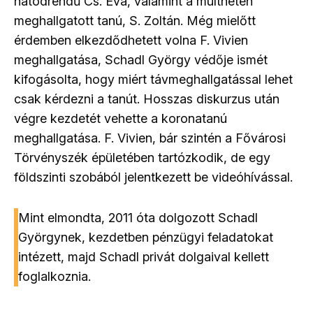
hatodrendű Cs. Éva, valamint a múlthéten
meghallgatott tanú, S. Zoltán. Még mielőtt
érdemben elkezdődhetett volna F. Vivien
meghallgatása, Schadl György védője ismét
kifogásolta, hogy miért távmeghallgatással lehet
csak kérdezni a tanút. Hosszas diskurzus után
végre kezdetét vehette a koronatanú
meghallgatása. F. Vivien, bár szintén a Fővárosi
Törvényszék épületében tartózkodik, de egy
földszinti szobából jelentkezett be videóhívással.
Mint elmondta, 2011 óta dolgozott Schadl
Györgynek, kezdetben pénzügyi feladatokat
intézett, majd Schadl privát dolgaival kellett
foglalkoznia.