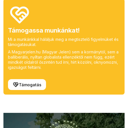
Támogassa munkánkat!
Mi a munkánkkal háláljuk meg a megtisztelő figyelmüket és
támogatásukat.
A Magyarjelen.hu (Magyar Jelen) sem a kormánytól, sem a
balliberális, nyíltan globalista ellenzéktől nem függ, ezért
mindkét oldalról őszintén tud írni, hírt közölni, oknyomozni,
igazságot feltárni.
Támogatás