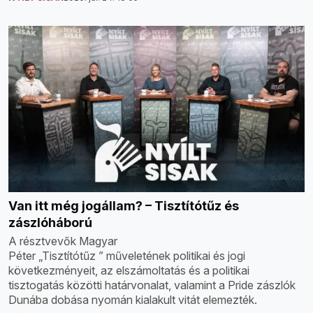
Van itt még jogállam? – Tisztítótűz és
zászlóháború
A résztvevők Magyar
Péter „Tisztítótűz ” műveletének politikai és jogi
következményeit, az elszámoltatás és a politikai
tisztogatás közötti határvonalat, valamint a Pride zászlók
Dunába dobása nyomán kialakult vitát elemezték.