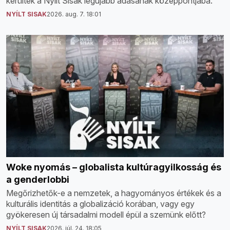
kerültek a Nyílt Sisak legújabb adásának középpontjába.
NYÍLT SISAK
2026. aug. 7. 18:01
Woke nyomás – globalista kultúragyilkosság és
a genderlobbi
Megőrizhetők-e a nemzetek, a hagyományos értékek és a
kulturális identitás a globalizáció korában, vagy egy
gyökeresen új társadalmi modell épül a szemünk előtt?
NYÍLT SISAK
2026. júl. 24. 18:05