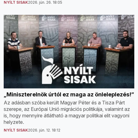
NYÍLT SISAK
2026. jún. 26. 18:05
„Miniszterelnök úrtól ez maga az önleleplezés!”
Az adásban szóba került Magyar Péter és a Tisza Párt
szerepe, az Európai Unió migrációs politikája, valamint az
is, hogy mennyire átlátható a magyar politikai elit vagyoni
helyzete.
NYÍLT SISAK
2026. jún. 12. 18:12