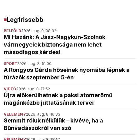
Legfrissebb
BELFÖLD
2026. aug. 9. 08:32
Mi Hazánk: A Jász-Nagykun-Szolnok
vármegyeiek biztonsága nem lehet
másodlagos kérdés!
SPORT
2026. aug. 8. 19:00
A Rongyos Gárda hőseinek nyomába lépnek a
túrázók szeptember 5-én
VIDEÓ
2026. aug. 8. 17:52
Újra előkerülhetnek a paksi atomerőmű
magánkézbe juttatásának tervei
VÉLEMÉNY
2026. aug. 8. 16:33
Semmit róluk nélkülük – kivéve, ha a
Bűnvadászokról van szó
VÉLEMÉNY
2026. aug. 8. 15:47