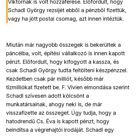
Viktornak is volt hozzáférése. Előfordult, hogy
Schadl György rezsijét ebből a pénzből fizettük,
vagy ha jött postai csomag, azt innen intéztük.
Miután már nagyobb összegek is bekerültek a
páncélba, volt, építési vállalkozó is innen kapott
pénzt. Előfordult, hogy kifogyott a kassza, és
csak Schadl György tudta feltölteni készpénzzel.
Kezdetben csak pár milliót, később már
tízmilliókat fizetett be. F. Vivien elmondása szerint
Schadl szívesen adott kölcsönt a
munkatársainak, ahogy neki is, de már
visszafizette az összeget. Úgy tudja, hogy a
hatodrendű Cs. Éva is kapott pénzt, hogy
beindítsa a végrehajtói irodáját. Schadl egy