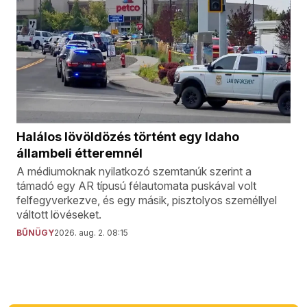
Halálos lövöldözés történt egy Idaho
állambeli étteremnél
A médiumoknak nyilatkozó szemtanúk szerint a
támadó egy AR típusú félautomata puskával volt
felfegyverkezve, és egy másik, pisztolyos személlyel
váltott lövéseket.
BŰNÜGY
2026. aug. 2. 08:15