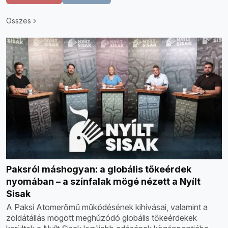
Összes
Paksról máshogyan: a globális tőkeérdek
nyomában – a színfalak mögé nézett a Nyílt
Sisak
A Paksi Atomerőmű működésének kihívásai, valamint a
zöldátállás mögött meghúzódó globális tőkeérdekek