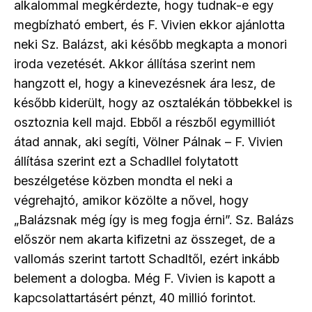
alkalommal megkérdezte, hogy tudnak-e egy
megbízható embert, és F. Vivien ekkor ajánlotta
neki Sz. Balázst, aki később megkapta a monori
iroda vezetését. Akkor állítása szerint nem
hangzott el, hogy a kinevezésnek ára lesz, de
később kiderült, hogy az osztalékán többekkel is
osztoznia kell majd. Ebből a részből egymilliót
átad annak, aki segíti, Völner Pálnak – F. Vivien
állítása szerint ezt a Schadllel folytatott
beszélgetése közben mondta el neki a
végrehajtó, amikor közölte a nővel, hogy
„Balázsnak még így is meg fogja érni”. Sz. Balázs
először nem akarta kifizetni az összeget, de a
vallomás szerint tartott Schadltől, ezért inkább
belement a dologba. Még F. Vivien is kapott a
kapcsolattartásért pénzt, 40 millió forintot.