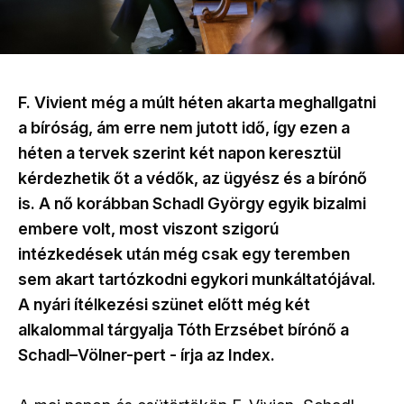
F. Vivient még a múlt héten akarta meghallgatni
a bíróság, ám erre nem jutott idő, így ezen a
héten a tervek szerint két napon keresztül
kérdezhetik őt a védők, az ügyész és a bírónő
is. A nő korábban Schadl György egyik bizalmi
embere volt, most viszont szigorú
intézkedések után még csak egy teremben
sem akart tartózkodni egykori munkáltatójával.
A nyári ítélkezési szünet előtt még két
alkalommal tárgyalja Tóth Erzsébet bírónő a
Schadl–Völner-pert - írja az Index.