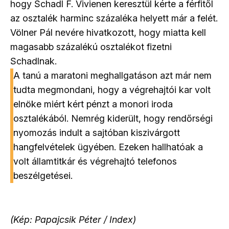
hogy Schadl F. Vivienen keresztül kérte a férfitől
az osztalék harminc százaléka helyett már a felét.
Völner Pál nevére hivatkozott, hogy miatta kell
magasabb százalékú osztalékot fizetni
Schadlnak.
A tanú a maratoni meghallgatáson azt már nem
tudta megmondani, hogy a végrehajtói kar volt
elnöke miért kért pénzt a monori iroda
osztalékából. Nemrég kiderült, hogy rendőrségi
nyomozás indult a sajtóban kiszivárgott
hangfelvételek ügyében. Ezeken hallhatóak a
volt államtitkár és végrehajtó telefonos
beszélgetései.
(Kép: Papajcsik Péter / Index)