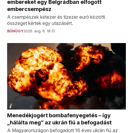
embereket egy Belgrádban elfogott
embercsempész
A csempészek kétezer és tízezer euró közötti
összeget kértek egy utazásért.
BŰNÜGY
2026. aug. 6. 18:31
Menedékjogért bombafenyegetés – így
„hálálta meg” az ukrán fiú a befogadást
A Magyarországon befogadott 16 éves ukrán fiú az