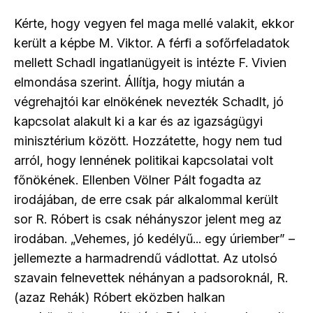
Kérte, hogy vegyen fel maga mellé valakit, ekkor
került a képbe M. Viktor. A férfi a sofőrfeladatok
mellett Schadl ingatlanügyeit is intézte F. Vivien
elmondása szerint. Állítja, hogy miután a
végrehajtói kar elnökének nevezték Schadlt, jó
kapcsolat alakult ki a kar és az igazságügyi
minisztérium között. Hozzátette, hogy nem tud
arról, hogy lennének politikai kapcsolatai volt
főnökének. Ellenben Völner Pált fogadta az
irodájában, de erre csak pár alkalommal került
sor R. Róbert is csak néhányszor jelent meg az
irodában. „Vehemes, jó kedélyű... egy úriember” –
jellemezte a harmadrendű vádlottat. Az utolsó
szavain felnevettek néhányan a padsoroknál, R.
(azaz Rehák) Róbert eközben halkan