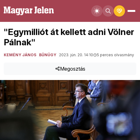
"Egymilliót át kellett adni Völner
Pálnak"
KEMÉNY JÁNOS
BŰNÜGY
2023. jún. 20. 14:10
5 perces olvasmány
Megosztás