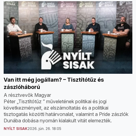
Van itt még jogállam? – Tisztítótűz és
zászlóháború
A résztvevők Magyar
Péter „Tisztítótűz ” műveletének politikai és jogi
következményeit, az elszámoltatás és a politikai
tisztogatás közötti határvonalat, valamint a Pride zászlók
Dunába dobása nyomán kialakult vitát elemezték.
NYÍLT SISAK
2026. jún. 26. 18:05