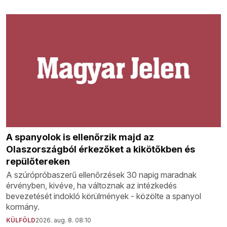
A spanyolok is ellenőrzik majd az
Olaszországból érkezőket a kikötőkben és
repülőtereken
A szúrópróbaszerű ellenőrzések 30 napig maradnak
érvényben, kivéve, ha változnak az intézkedés
bevezetését indokló körülmények - közölte a spanyol
kormány.
KÜLFÖLD
2026. aug. 8. 08:10