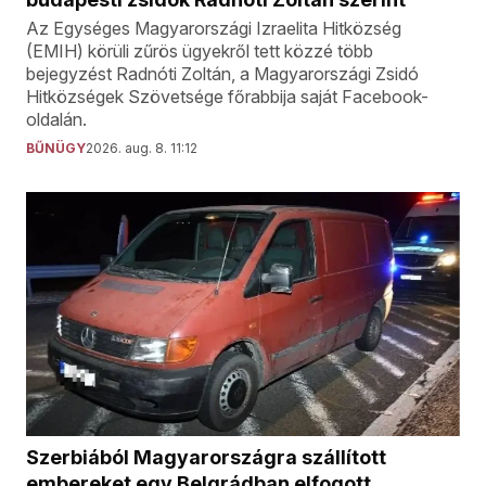
Az Egységes Magyarországi Izraelita Hitközség
(EMIH) körüli zűrös ügyekről tett közzé több
bejegyzést Radnóti Zoltán, a Magyarországi Zsidó
Hitközségek Szövetsége főrabbija saját Facebook-
oldalán.
BŰNÜGY
2026. aug. 8. 11:12
Szerbiából Magyarországra szállított
embereket egy Belgrádban elfogott