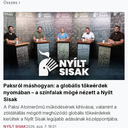
Összes
Paksról máshogyan: a globális tőkeérdek
nyomában – a színfalak mögé nézett a Nyílt
Sisak
A Paksi Atomerőmű működésének kihívásai, valamint a
zöldátállás mögött meghúzódó globális tőkeérdekek
kerültek a Nyílt Sisak legújabb adásának középpontjába.
NYÍLT SISAK
2026. aug. 7. 18:01