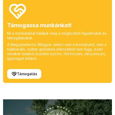
Támogassa munkánkat!
Mi a munkánkkal háláljuk meg a megtisztelő figyelmüket és
támogatásukat.
A Magyarjelen.hu (Magyar Jelen) sem a kormánytól, sem a
balliberális, nyíltan globalista ellenzéktől nem függ, ezért
mindkét oldalról őszintén tud írni, hírt közölni, oknyomozni,
igazságot feltárni.
Támogatás