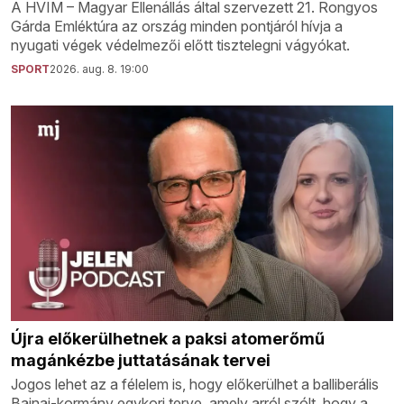
A HVIM – Magyar Ellenállás által szervezett 21. Rongyos
Gárda Emléktúra az ország minden pontjáról hívja a
nyugati végek védelmezői előtt tisztelegni vágyókat.
SPORT
2026. aug. 8. 19:00
Újra előkerülhetnek a paksi atomerőmű
magánkézbe juttatásának tervei
Jogos lehet az a félelem is, hogy előkerülhet a balliberális
Bajnai-kormány egykori terve, amely arról szólt, hogy a