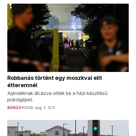
Robbanás történt egy moszkvai elit
étteremnél
Ajándéknak álcázva vitték be a házi készítésű
pokolgépet.
BŰNÜGY
2026. aug. 2. 12:11