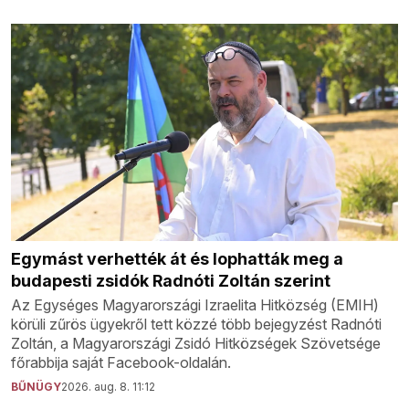
Egymást verhették át és lophatták meg a
budapesti zsidók Radnóti Zoltán szerint
Az Egységes Magyarországi Izraelita Hitközség (EMIH)
körüli zűrös ügyekről tett közzé több bejegyzést Radnóti
Zoltán, a Magyarországi Zsidó Hitközségek Szövetsége
főrabbija saját Facebook-oldalán.
BŰNÜGY
2026. aug. 8. 11:12