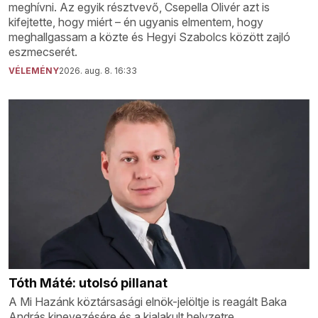
meghívni. Az egyik résztvevő, Csepella Olivér azt is
kifejtette, hogy miért – én ugyanis elmentem, hogy
meghallgassam a közte és Hegyi Szabolcs között zajló
eszmecserét.
VÉLEMÉNY
2026. aug. 8. 16:33
Tóth Máté: utolsó pillanat
A Mi Hazánk köztársasági elnök-jelöltje is reagált Baka
András kinevezésére és a kialakult helyzetre.