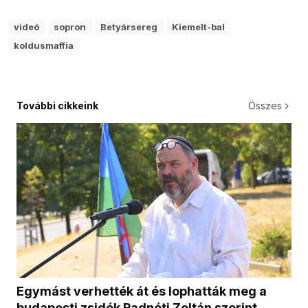
videó
sopron
Betyársereg
Kiemelt-bal
koldusmaffia
További cikkeink
Összes
Egymást verhették át és lophatták meg a
budapesti zsidók Radnóti Zoltán szerint