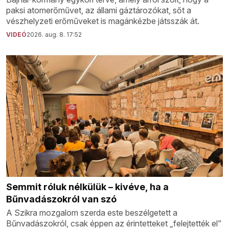
paksi atomerőművet, az állami gáztározókat, sőt a
vészhelyzeti erőműveket is magánkézbe játsszák át.
VIDEÓ
2026. aug. 8. 17:52
Semmit róluk nélkülük – kivéve, ha a
Bűnvadászokról van szó
A Szikra mozgalom szerda este beszélgetett a
Bűnvadászokról, csak éppen az érintetteket „felejtették el”