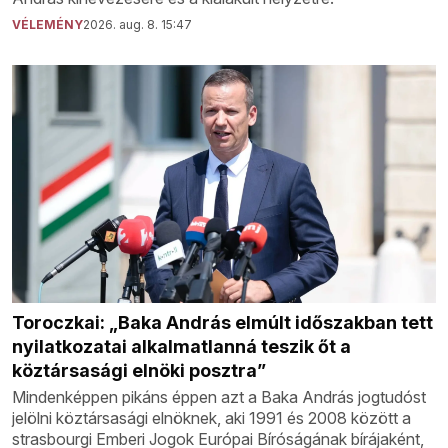
VÉLEMÉNY
2026. aug. 8. 15:47
Toroczkai: „Baka András elmúlt időszakban tett
nyilatkozatai alkalmatlanná teszik őt a
köztársasági elnöki posztra”
Mindenképpen pikáns éppen azt a Baka András jogtudóst
jelölni köztársasági elnöknek, aki 1991 és 2008 között a
strasbourgi Emberi Jogok Európai Bíróságának bírájaként,