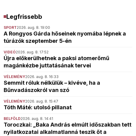
Legfrissebb
SPORT
2026. aug. 8. 19:00
A Rongyos Gárda hőseinek nyomába lépnek a
túrázók szeptember 5-én
VIDEÓ
2026. aug. 8. 17:52
Újra előkerülhetnek a paksi atomerőmű
magánkézbe juttatásának tervei
VÉLEMÉNY
2026. aug. 8. 16:33
Semmit róluk nélkülük – kivéve, ha a
Bűnvadászokról van szó
VÉLEMÉNY
2026. aug. 8. 15:47
Tóth Máté: utolsó pillanat
BELFÖLD
2026. aug. 8. 14:41
Toroczkai: „Baka András elmúlt időszakban tett
nyilatkozatai alkalmatlanná teszik őt a