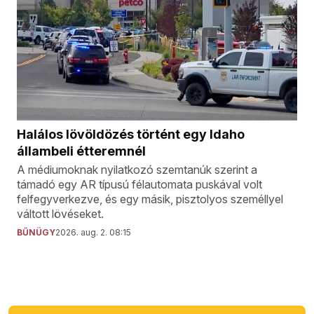
Halálos lövöldözés történt egy Idaho
állambeli étteremnél
A médiumoknak nyilatkozó szemtanúk szerint a
támadó egy AR típusú félautomata puskával volt
felfegyverkezve, és egy másik, pisztolyos személlyel
váltott lövéseket.
BŰNÜGY
2026. aug. 2. 08:15