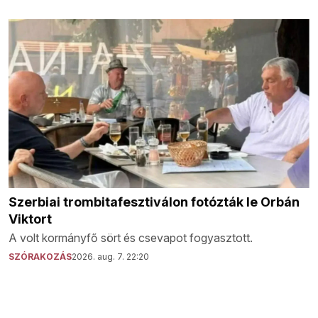
Szerbiai trombitafesztiválon fotózták le Orbán
Viktort
A volt kormányfő sört és csevapot fogyasztott.
SZÓRAKOZÁS
2026. aug. 7. 22:20