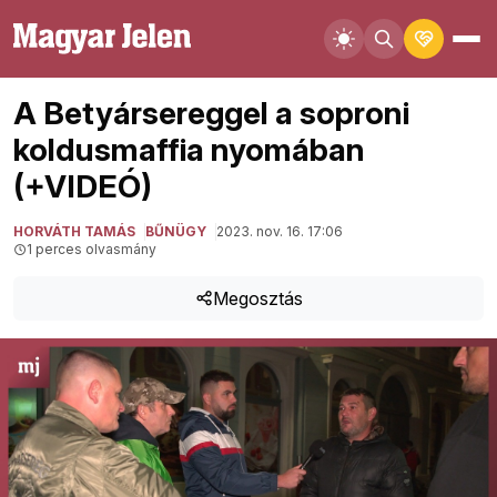
A Betyársereggel a soproni
koldusmaffia nyomában
(+VIDEÓ)
HORVÁTH TAMÁS
BŰNÜGY
2023. nov. 16. 17:06
1 perces olvasmány
Megosztás