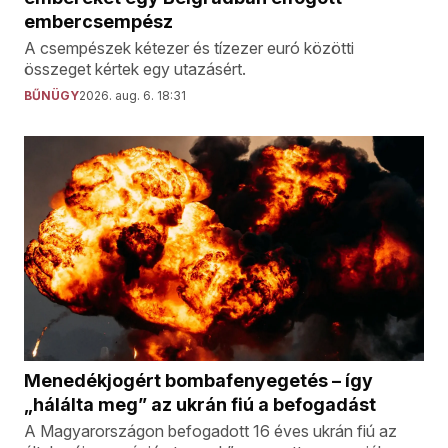
embercsempész
A csempészek kétezer és tízezer euró közötti
összeget kértek egy utazásért.
BŰNÜGY
2026. aug. 6. 18:31
Menedékjogért bombafenyegetés – így
„hálálta meg” az ukrán fiú a befogadást
A Magyarországon befogadott 16 éves ukrán fiú az