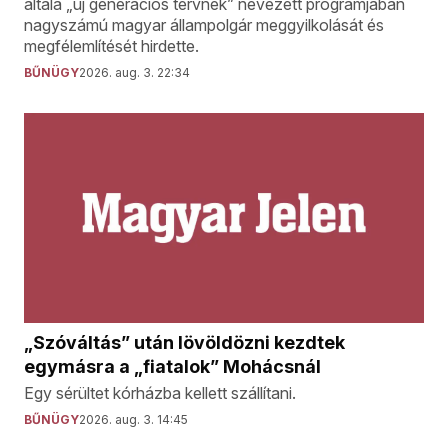
általa „új generációs tervnek” nevezett programjában
nagyszámú magyar állampolgár meggyilkolását és
megfélemlítését hirdette.
BŰNÜGY
2026. aug. 3. 22:34
„Szóváltás” után lövöldözni kezdtek
egymásra a „fiatalok” Mohácsnál
Egy sérültet kórházba kellett szállítani.
BŰNÜGY
2026. aug. 3. 14:45