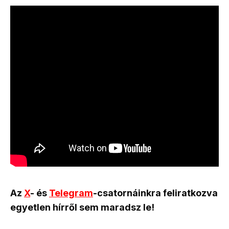
Az
X
- és
Telegram
-csatornáinkra feliratkozva
egyetlen hírről sem maradsz le!