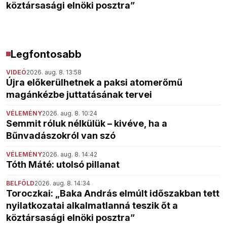
köztársasági elnöki posztra”
Legfontosabb
VIDEÓ
2026. aug. 8. 13:58
Újra előkerülhetnek a paksi atomerőmű
magánkézbe juttatásának tervei
VÉLEMÉNY
2026. aug. 8. 10:24
Semmit róluk nélkülük – kivéve, ha a
Bűnvadászokról van szó
VÉLEMÉNY
2026. aug. 8. 14:42
Tóth Máté: utolsó pillanat
BELFÖLD
2026. aug. 8. 14:34
Toroczkai: „Baka András elmúlt időszakban tett
nyilatkozatai alkalmatlanná teszik őt a
köztársasági elnöki posztra”