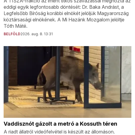
A TISZA-frakció az imént titkos szavazással meghozta az
eddigi egyik legfontosabb döntését: Dr. Baka Andrást, a
Legfelsőbb Bíróság korábbi elnökét jelöljük Magyarország
köztársasági elnökének. A Mi Hazánk Mozgalom jelöltje
Tóth Máté.
BELFÖLD
2026. aug. 8. 13:31
Vaddisznót gázolt a metró a Kossuth téren
A riadt állatról videófelvétel is készült az állomáson.