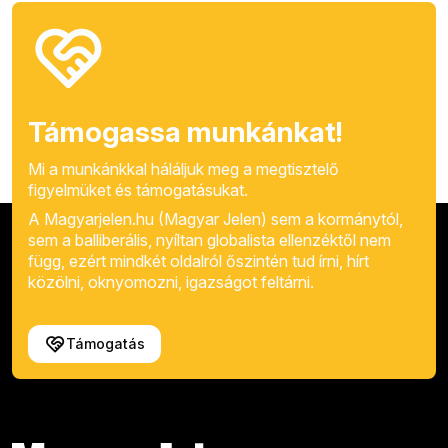
Támogassa munkánkat!
Mi a munkánkkal háláljuk meg a megtisztelő
figyelmüket és támogatásukat.
A Magyarjelen.hu (Magyar Jelen) sem a kormánytól,
sem a balliberális, nyíltan globalista ellenzéktől nem
függ, ezért mindkét oldalról őszintén tud írni, hírt
közölni, oknyomozni, igazságot feltárni.
Támogatás