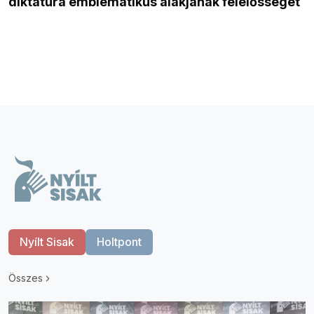
diktatúra emblematikus alakjának felelősségét
Nyílt Sisak
Holtpont
Összes