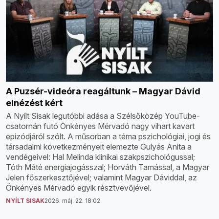
A Puzsér-videóra reagáltunk – Magyar Dávid
elnézést kért
A Nyílt Sisak legutóbbi adása a Szélsőközép YouTube-
csatornán futó Önkényes Mérvadó nagy vihart kavart
epizódjáról szólt. A műsorban a téma pszichológiai, jogi és
társadalmi következményeit elemezte Gulyás Anita a
vendégeivel: Hal Melinda klinikai szakpszichológussal;
Tóth Máté energiajogásszal; Horváth Tamással, a Magyar
Jelen főszerkesztőjével; valamint Magyar Dáviddal, az
Önkényes Mérvadó egyik résztvevőjével.
NYÍLT SISAK
2026. máj. 22. 18:02