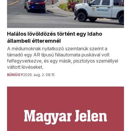
Halálos lövöldözés történt egy Idaho
állambeli étteremnél
A médiumoknak nyilatkozó szemtanúk szerint a
támadó egy AR típusú félautomata puskával volt
felfegyverkezve, és egy másik, pisztolyos személlyel
váltott lövéseket.
BŰNÜGY
2026. aug. 2. 08:15