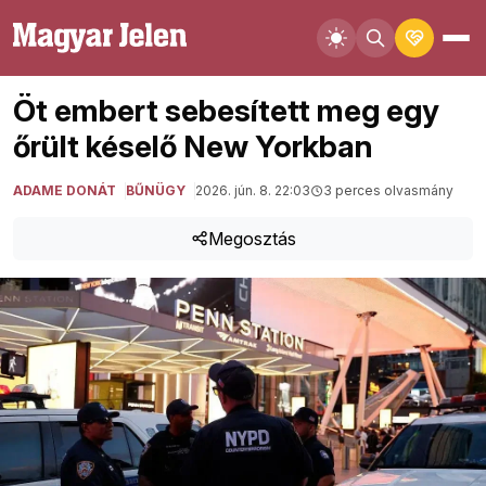
Öt embert sebesített meg egy
őrült késelő New Yorkban
ADAME DONÁT
BŰNÜGY
2026. jún. 8. 22:03
3 perces olvasmány
Megosztás