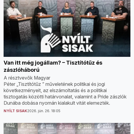
Van itt még jogállam? – Tisztítótűz és
zászlóháború
A résztvevők Magyar
Péter „Tisztítótűz ” műveletének politikai és jogi
következményeit, az elszámoltatás és a politikai
tisztogatás közötti határvonalat, valamint a Pride zászlók
Dunába dobása nyomán kialakult vitát elemezték.
NYÍLT SISAK
2026. jún. 26. 18:05