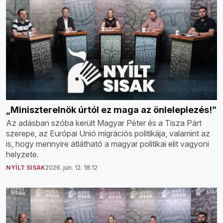
„Miniszterelnök úrtól ez maga az önleleplezés!”
Az adásban szóba került Magyar Péter és a Tisza Párt
szerepe, az Európai Unió migrációs politikája, valamint az
is, hogy mennyire átlátható a magyar politikai elit vagyoni
helyzete.
NYÍLT SISAK
2026. jún. 12. 18:12