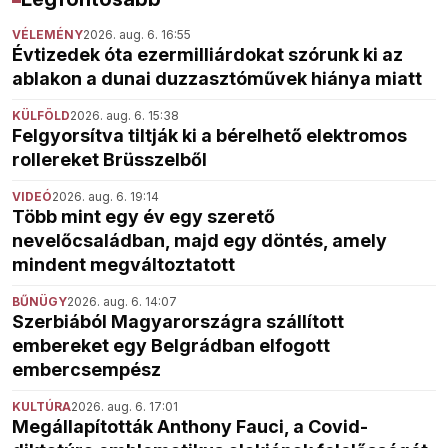
VÉLEMÉNY
2026. aug. 6. 16:55
Évtizedek óta ezermilliárdokat szórunk ki az
ablakon a dunai duzzasztóművek hiánya miatt
KÜLFÖLD
2026. aug. 6. 15:38
Felgyorsítva tiltják ki a bérelhető elektromos
rollereket Brüsszelből
VIDEÓ
2026. aug. 6. 19:14
Több mint egy év egy szerető
nevelőcsaládban, majd egy döntés, amely
mindent megváltoztatott
BŰNÜGY
2026. aug. 6. 14:07
Szerbiából Magyarországra szállított
embereket egy Belgrádban elfogott
embercsempész
KULTÚRA
2026. aug. 6. 17:01
Megállapították Anthony Fauci, a Covid-