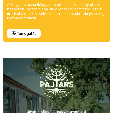
A Magyarjelen.hu (Magyar Jelen) sem a kormánytól, sem a
balliberális, nyíltan globalista ellenzéktől nem függ, ezért
mindkét oldalról őszintén tud írni, hírt közölni, oknyomozni,
igazságot feltárni.
Támogatás