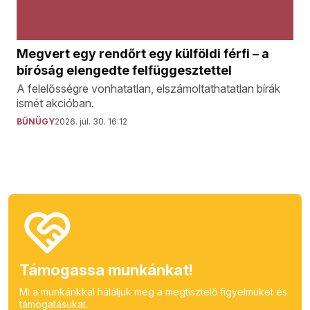
Megvert egy rendőrt egy külföldi férfi – a
bíróság elengedte felfüggesztettel
A felelősségre vonhatatlan, elszámoltathatatlan bírák
ismét akcióban.
BŰNÜGY
2026. júl. 30. 16:12
Támogassa munkánkat!
Mi a munkánkkal háláljuk meg a megtisztelő figyelmüket és
támogatásukat.