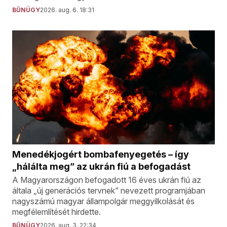
BŰNÜGY
2026. aug. 6. 18:31
Menedékjogért bombafenyegetés – így
„hálálta meg” az ukrán fiú a befogadást
A Magyarországon befogadott 16 éves ukrán fiú az
általa „új generációs tervnek” nevezett programjában
nagyszámú magyar állampolgár meggyilkolását és
megfélemlítését hirdette.
BŰNÜGY
2026. aug. 3. 22:34