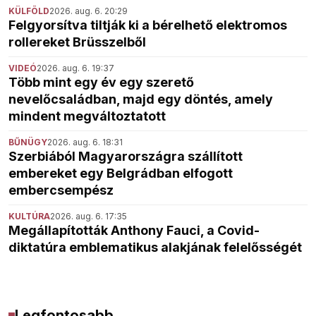
KÜLFÖLD
2026. aug. 6. 20:29
Felgyorsítva tiltják ki a bérelhető elektromos
rollereket Brüsszelből
VIDEÓ
2026. aug. 6. 19:37
Több mint egy év egy szerető
nevelőcsaládban, majd egy döntés, amely
mindent megváltoztatott
BŰNÜGY
2026. aug. 6. 18:31
Szerbiából Magyarországra szállított
embereket egy Belgrádban elfogott
embercsempész
KULTÚRA
2026. aug. 6. 17:35
Megállapították Anthony Fauci, a Covid-
diktatúra emblematikus alakjának felelősségét
Legfontosabb