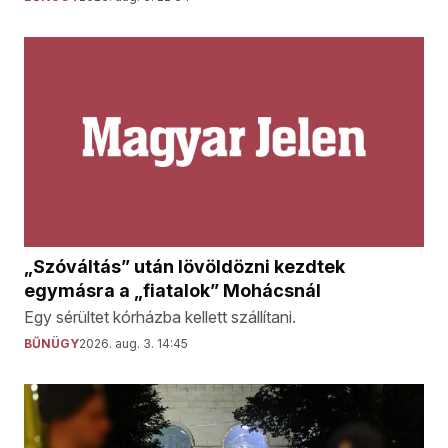
„Szóváltás” után lövöldözni kezdtek
egymásra a „fiatalok” Mohácsnál
Egy sérültet kórházba kellett szállítani.
BŰNÜGY
2026. aug. 3. 14:45