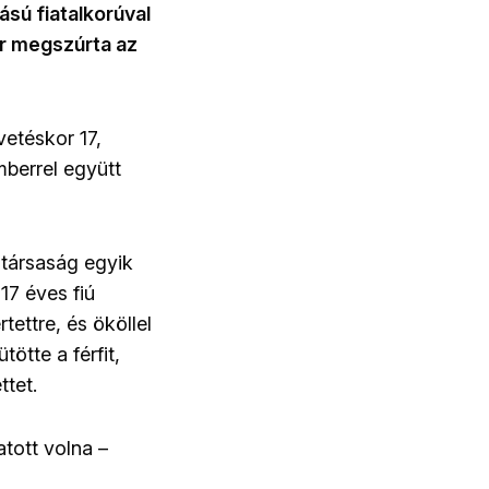
sú fiatalkorúval
ör megszúrta az
etéskor 17,
mberrel együtt
 társaság egyik
17 éves fiú
tettre, és ököllel
ötte a férfit,
ttet.
atott volna –