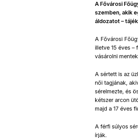
A Fővárosi Főüg
szemben, akik e
áldozatot – tájé
A Fővárosi Főügy
illetve 15 éves –
vásárolni mentek 
A sértett is az 
női tagjának, aki
sérelmezte, és ös
kétszer arcon ütö
majd a 17 éves fi
A férfi súlyos sé
írják.