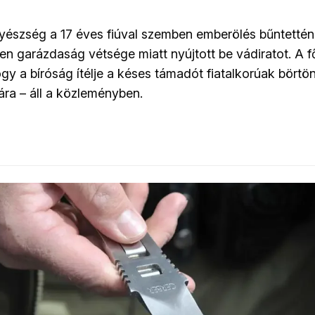
észség a 17 éves fiúval szemben emberölés bűntetténe
llen garázdaság vétsége miatt nyújtott be vádiratot. A
gy a bíróság ítélje a késes támadót fiatalkorúak börtön
ra – áll a közleményben.