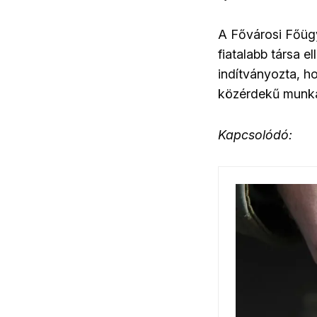
A Fővárosi Főügy
fiatalabb társa e
indítványozta, ho
közérdekű munká
Kapcsolódó: