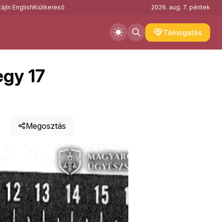
áj
In English
Kiútkereső
2026. aug. 7. péntek
Támogatás
egy 17
Megosztás