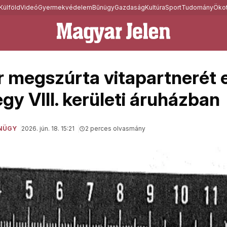
Külföld
Videó
Gyermekvédelem
Bűnügy
Gazdaság
Kultúra
Sport
Tudomány
Ökot
 megszúrta vitapartnerét 
egy VIII. kerületi áruházban
NÜGY
2026. jún. 18. 15:21
2 perces olvasmány