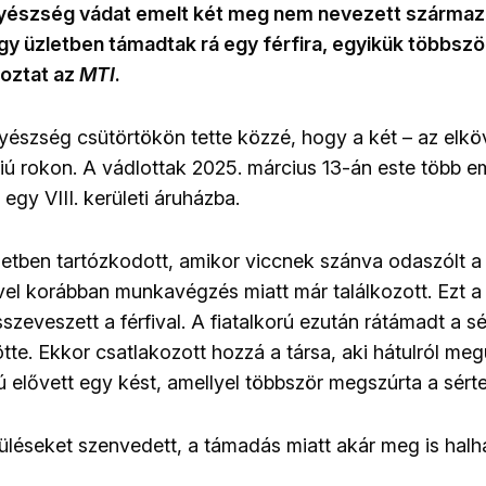
yészség vádat emelt két meg nem nevezett származá
gy üzletben támadtak rá egy férfira, egyikük többsz
koztat az
MTI
.
észség csütörtökön tette közzé, hogy a két – az elköv
 fiú rokon. A vádlottak 2025. március 13-án este több e
egy VIII. kerületi áruházba.
üzletben tartózkodott, amikor viccnek szánva odaszólt a
vel korábban munkavégzés miatt már találkozott. Ezt a 
szeveszett a férfival. A fiatalkorú ezután rátámadt a sér
tte. Ekkor csatlakozott hozzá a társa, aki hátulról megüt
ú elővett egy kést, amellyel többször megszúrta a sérte
rüléseket szenvedett, a támadás miatt akár meg is halh