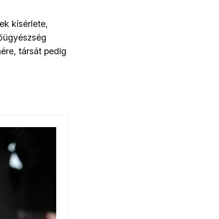
k kísérlete,
 főügyészség
ére, társát pedig