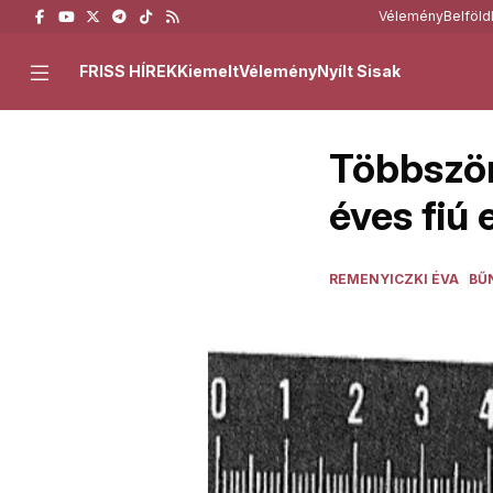
Vélemény
Belföld
FRISS HÍREK
Kiemelt
Vélemény
Nyílt Sisak
Többször
éves fiú 
REMENYICZKI ÉVA
BŰ