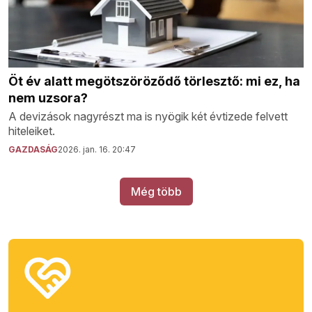
Öt év alatt megötszöröződő törlesztő: mi ez, ha
nem uzsora?
A devizások nagyrészt ma is nyögik két évtizede felvett
hiteleiket.
GAZDASÁG
2026. jan. 16. 20:47
Még több