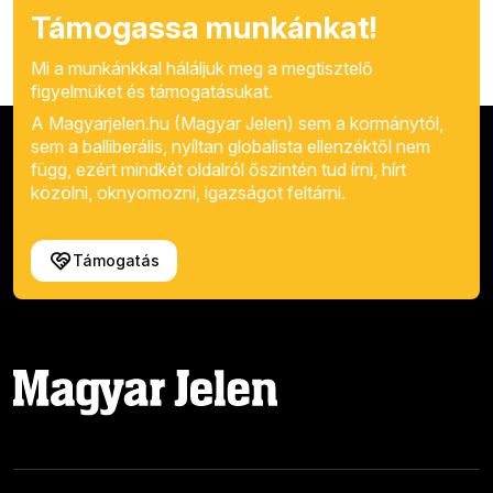
Támogassa munkánkat!
Mi a munkánkkal háláljuk meg a megtisztelő
figyelmüket és támogatásukat.
A Magyarjelen.hu (Magyar Jelen) sem a kormánytól,
sem a balliberális, nyíltan globalista ellenzéktől nem
függ, ezért mindkét oldalról őszintén tud írni, hírt
közölni, oknyomozni, igazságot feltárni.
Támogatás