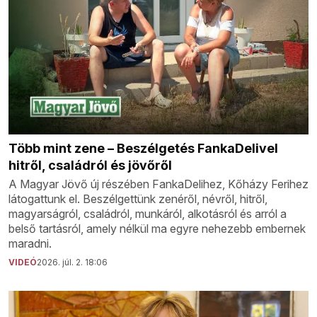
Több mint zene – Beszélgetés FankaDelivel
hitről, családról és jövőről
A Magyar Jövő új részében FankaDelihez, Kőházy Ferihez
látogattunk el. Beszélgettünk zenéről, névről, hitről,
magyarságról, családról, munkáról, alkotásról és arról a
belső tartásról, amely nélkül ma egyre nehezebb embernek
maradni.
VIDEÓ
2026. júl. 2. 18:06