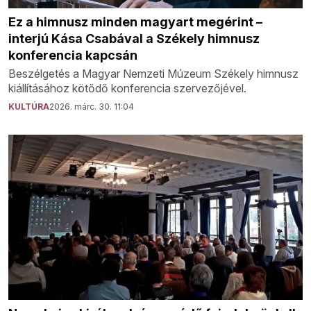
Ez a himnusz minden magyart megérint –
interjú Kása Csabával a Székely himnusz
konferencia kapcsán
Beszélgetés a Magyar Nemzeti Múzeum Székely himnusz
kiállításához kötődő konferencia szervezőjével.
KULTÚRA
2026. márc. 30. 11:04