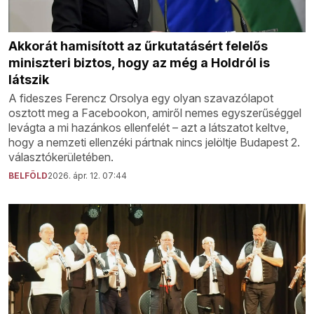
Akkorát hamisított az űrkutatásért felelős
miniszteri biztos, hogy az még a Holdról is
látszik
A fideszes Ferencz Orsolya egy olyan szavazólapot
osztott meg a Facebookon, amiről nemes egyszerűséggel
levágta a mi hazánkos ellenfelét – azt a látszatot keltve,
hogy a nemzeti ellenzéki pártnak nincs jelöltje Budapest 2.
választókerületében.
BELFÖLD
2026. ápr. 12. 07:44