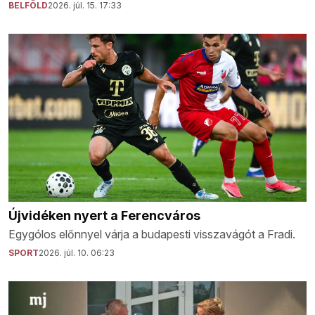
BELFÖLD
2026. júl. 15. 17:33
Újvidéken nyert a Ferencváros
Egygólos előnnyel várja a budapesti visszavágót a Fradi.
SPORT
2026. júl. 10. 06:23