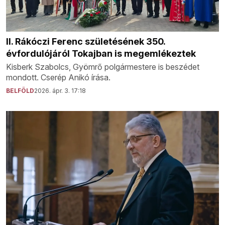
II. Rákóczi Ferenc születésének 350.
évfordulójáról Tokajban is megemlékeztek
Kisberk Szabolcs, Gyömrő polgármestere is beszédet
mondott. Cserép Anikó írása.
BELFÖLD
2026. ápr. 3. 17:18