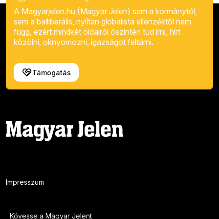
A Magyarjelen.hu (Magyar Jelen) sem a kormánytól,
sem a balliberális, nyíltan globalista ellenzéktől nem
függ, ezért mindkét oldalról őszintén tud írni, hírt
közölni, oknyomozni, igazságot feltárni.
Támogatás
Impresszum
Kövesse a Magyar Jelent