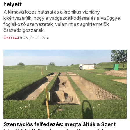
helyett
A klímaváltozás hatásai és a krónikus vízhiány
kikényszerítik, hogy a vadgazdálkodással és a vízüggyel
foglalkozó szervezetek, valamint az agrártermelők
összedolgozzanak.
ÖKOTÁJ
2026. jún. 8. 17:14
Szenzációs felfedezés: megtalálták a Szent