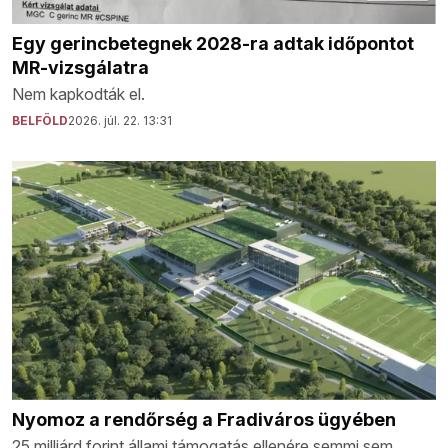
Egy gerincbetegnek 2028-ra adtak időpontot
MR-vizsgálatra
Nem kapkodták el.
BELFÖLD
2026. júl. 22. 13:31
Nyomoz a rendőrség a Fradiváros ügyében
25 milliárd forint állami támogatás ellenére semmi sem