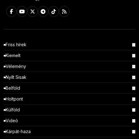
Friss hírek
Kiemelt
Vélemény
Nyílt Sisak
Belföld
Holtpont
Külföld
Videó
Kárpát-haza