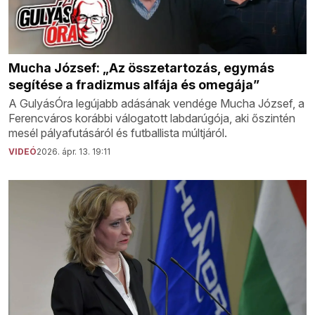
Mucha József: „Az összetartozás, egymás
segítése a fradizmus alfája és omegája”
A GulyásÓra legújabb adásának vendége Mucha József, a
Ferencváros korábbi válogatott labdarúgója, aki őszintén
mesél pályafutásáról és futballista múltjáról.
VIDEÓ
2026. ápr. 13. 19:11