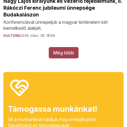
Nagy Lajos királyunk és vezérlő fejedelmünk, II.
Rákóczi Ferenc jubileumi ünnepsége
Budakalászon
Konferenciával ünnepeljük a magyar történelem két
kiemelkedő alakját.
KULTÚRA
2026. márc. 26. 18:59
Még több
Támogassa munkánkat!
Mi a munkánkkal háláljuk meg a megtisztelő
figyelmüket és támogatásukat.