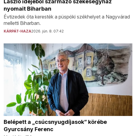
László idejéből származó székesegyház
nyomait Biharban
Évtizedek óta keresték a püspöki székhelyet a Nagyvárad
melletti Biharban.
KÁRPÁT-HAZA
2026. jún. 8. 07:42
Belépett a „csúcsnyugdíjasok” körébe
Gyurcsány Ferenc