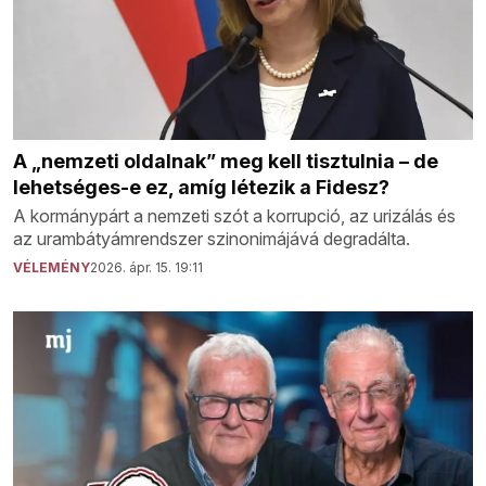
A „nemzeti oldalnak” meg kell tisztulnia – de
lehetséges-e ez, amíg létezik a Fidesz?
A kormánypárt a nemzeti szót a korrupció, az urizálás és
az urambátyámrendszer szinonimájává degradálta.
VÉLEMÉNY
2026. ápr. 15. 19:11