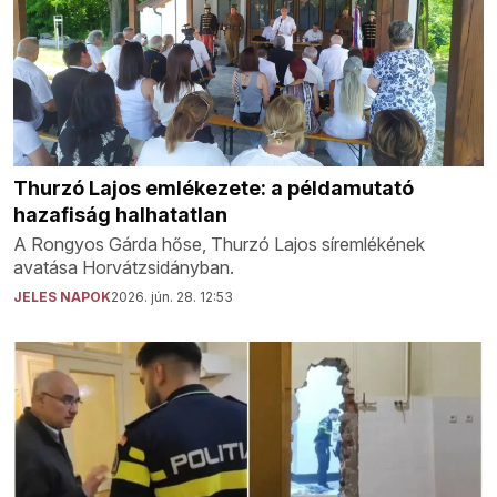
Thurzó Lajos emlékezete: a példamutató
hazafiság halhatatlan
A Rongyos Gárda hőse, Thurzó Lajos síremlékének
avatása Horvátzsidányban.
JELES NAPOK
2026. jún. 28. 12:53