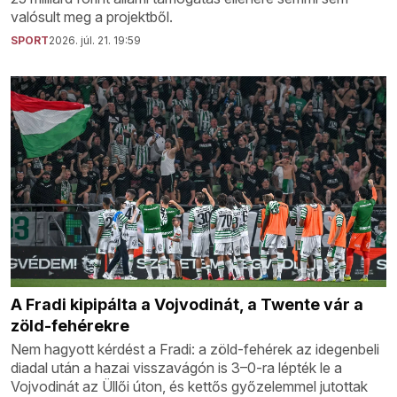
valósult meg a projektből.
SPORT
2026. júl. 21. 19:59
A Fradi kipipálta a Vojvodinát, a Twente vár a
zöld-fehérekre
Nem hagyott kérdést a Fradi: a zöld-fehérek az idegenbeli
diadal után a hazai visszavágón is 3–0-ra lépték le a
Vojvodinát az Üllői úton, és kettős győzelemmel jutottak