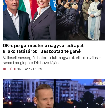
DK-s polgármester a nagyváradi apát
kilakoltatásáról: „Beszoptad te gané”
Vallásellenesség és határon túli magyarok elleni uszítás –
semmi meglepő a DK háza táján.
BELFÖLD
2026. ápr. 21. 10:19