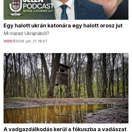
Egy halott ukrán katonára egy halott orosz jut
Mi marad Ukrajnából?
VIDEÓ
2026. jún. 21. 18:07
A vadgazdálkodás kerül a fókuszba a vadászat