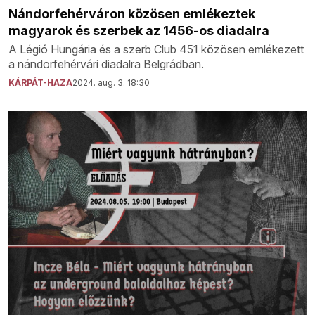
Nándorfehérváron közösen emlékeztek
magyarok és szerbek az 1456-os diadalra
A Légió Hungária és a szerb Club 451 közösen emlékezett
a nándorfehérvári diadalra Belgrádban.
KÁRPÁT-HAZA
2024. aug. 3. 18:30