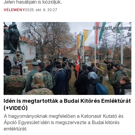
Jelen hasábjain is közöljük.
VÉLEMÉNY
2025. okt. 6. 20:27
Idén is megtartották a Budai Kitörés Emléktúrát
(+VIDEÓ)
A hagyományoknak megfelelően a Katonasír Kutató és
Ápoló Egyesület idén is megszervezte a Budai kitörés
emléktúrát.