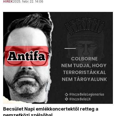
HÍREK
2025. febr. 22. 14:06
Becsület Napi emlékkoncertektől retteg a
nemzetközi szélsőbal