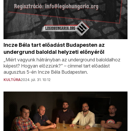
Incze Béla tart előadást Budapesten az
undergrund baloldal helyzeti előnyéről
„Miért vagyunk hátrányban az underground baloldalhoz
képest? Hogyan előzzünk?” – címmel tart előadást
augusztus 5-én Incze Béla Budapesten.
KULTÚRA
2024. júl. 31. 10:12