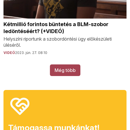
Kétmillió forintos büntetés a BLM-szobor
ledöntéséért? (+VIDEÓ)
Helyszíni riportunk a szobordöntési ügy előkészületi
üléséről.
VIDEÓ
2023. jún. 27. 08:10
Még több
Támogassa munkánkat!