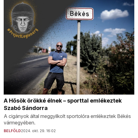
A Hősök örökké élnek – sporttal emlékeztek
Szabó Sándorra
A cigányok által meggyilkolt sportolóra emlékeztek Békés
vármegyében.
BELFÖLD
2024. okt. 29. 16:02