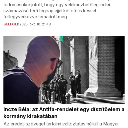
tudomásukra jutott, hogy egy vélelmezhetőleg indiai
származású férfi tegnap éjjel két nőt is késsel
felfegyverkezve támadott meg.
BELFÖLD
2025. okt. 10. 21:48
Incze Béla: az Antifa-rendelet egy díszítőelem a
kormány kirakatában
Az eredeti szöveget tartalmi változtatás nélkül a Magyar