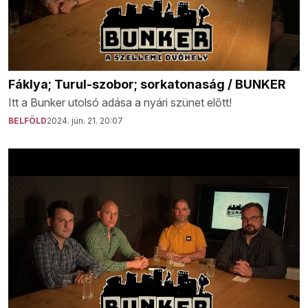
Fáklya; Turul-szobor; sorkatonaság / BUNKER
Itt a Bunker utolsó adása a nyári szünet előtt!
BELFÖLD
2024. jún. 21. 20:07