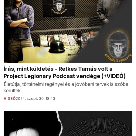
Írás, mint küldetés – Retkes Tamás volt a
Project Legionary Podcast vendége (+VIDEÓ)
Életútja, történelmi regényei és a jövőbeni tervek is szóba
kerültek.
VIDEÓ
2024. szept. 30. 18:43