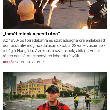
„Ismét mienk a pesti utca”
Az 1956-os forradalomra és szabadságharcra emlékezett
demonstratív megmozdulásán október 22-én – vasárnap -
a Légió Hungária. Azoknak a százaknak, akik ott voltak,
régen nem látott élményben lehetett részük.
BELFÖLD
2023. okt. 25. 13:34