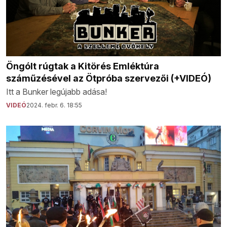
Öngólt rúgtak a Kitörés Emléktúra
száműzésével az Ötpróba szervezői (+VIDEÓ)
Itt a Bunker legújabb adása!
VIDEÓ
2024. febr. 6. 18:55