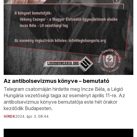
Az antibolsevizmus könyve – bemutató
Telegram csatornáján hirdette meg Incze Béla, a Légió
Hungária vezetőségi tagja az eseményt április 11-re. Az
antibolsevizmus könyve bemutatója este hét órakor
kezdődik Budapesten.
HÍREK
2024. ápr. 3. 08:44