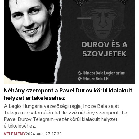
Néhány szempont a Pavel Durov körül kialakult
helyzet értékeléséhez
A Légió Hungária vezetőségi tagja, Incze Béla saját
Telegram-csatornáján tett közzé néhány szempontot a
Pavel Durov Telegram-vezér körül kialakult helyzet
értékeléséhez.
VÉLEMÉNY
2024. aug. 27. 17:33