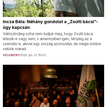
Incze Béla: Néhány gondolat a „Zsolti bácsi”-
ügy kapcsán
Valószínűleg soha nem tudjuk meg, hogy Zsolti bácsi
létezik-e vagy sem, s amennyiben igen, tényleg az a
személy-e, akivel egy ország azonosítja, de mégis örökre
velünk marad.
VÉLEMÉNY
2026. jún. 21. 15:03