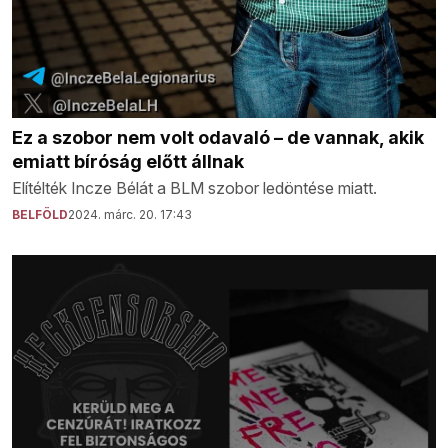
Ez a szobor nem volt odavaló – de vannak, akik
emiatt bíróság előtt állnak
Elítélték Incze Bélát a BLM szobor ledöntése miatt.
BELFÖLD
2024. márc. 20. 17:43