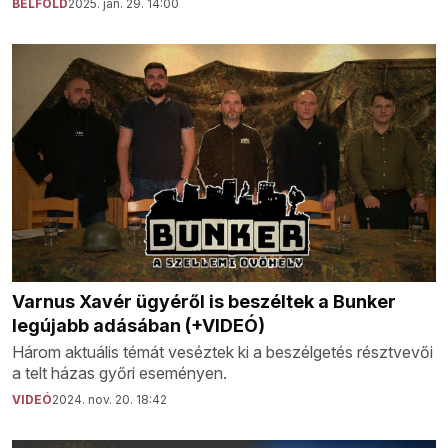
BELFÖLD
2025. jan. 29. 14:00
Varnus Xavér ügyéről is beszéltek a Bunker
legújabb adásában (+VIDEÓ)
Három aktuális témát veséztek ki a beszélgetés résztvevői
a telt házas győri eseményen.
VIDEÓ
2024. nov. 20. 18:42