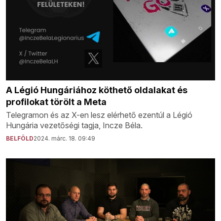
A Légió Hungáriához köthető oldalakat és
profilokat törölt a Meta
Telegramon és az X-en lesz elérhető ezentúl a Légió
Hungária vezetőségi tagja, Incze Béla.
BELFÖLD
2024. márc. 18. 09:49