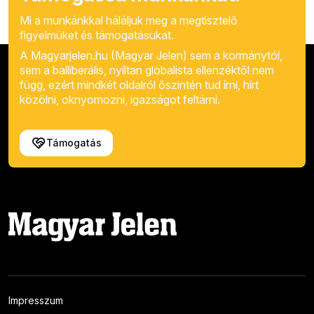
Mi a munkánkkal háláljuk meg a megtisztelő
figyelmüket és támogatásukat.
A Magyarjelen.hu (Magyar Jelen) sem a kormánytól,
sem a balliberális, nyíltan globalista ellenzéktől nem
függ, ezért mindkét oldalról őszintén tud írni, hírt
közölni, oknyomozni, igazságot feltárni.
Támogatás
Impresszum