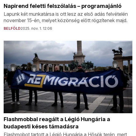
Napirend feletti felszólalás – programajánló
Lapunk két munkatársa is ott lesz az első adás felvételén
november 15-én, melyet közönség előtt rögzítenek majd.
BELFÖLD
2025. nov. 1. 12:06
Flashmobbal reagált a Légió Hungária a
budapesti késes támadásra
Flashmobot tartott a Légió Hungária a Hősök terén, mert