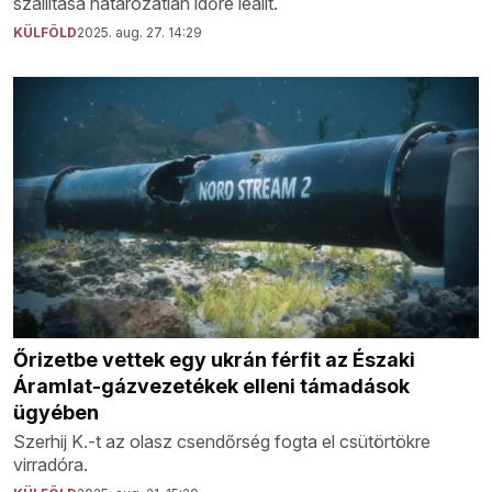
szállítása határozatlan időre leállt.
KÜLFÖLD
2025. aug. 27. 14:29
Őrizetbe vettek egy ukrán férfit az Északi
Áramlat-gázvezetékek elleni támadások
ügyében
Szerhij K.-t az olasz csendőrség fogta el csütörtökre
virradóra.