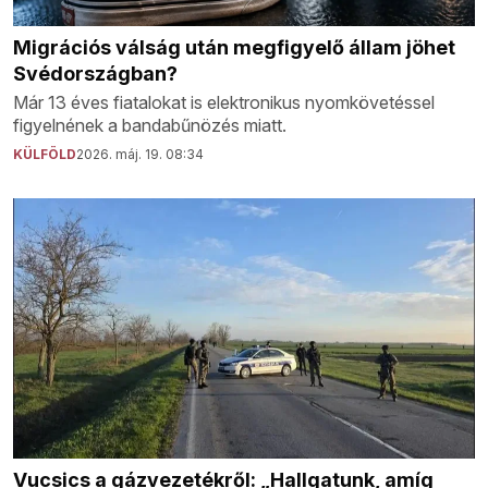
Migrációs válság után megfigyelő állam jöhet
Svédországban?
Már 13 éves fiatalokat is elektronikus nyomkövetéssel
figyelnének a bandabűnözés miatt.
KÜLFÖLD
2026. máj. 19. 08:34
Vucsics a gázvezetékről: „Hallgatunk, amíg