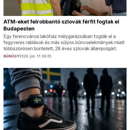
ATM-eket felrobbantó szlovák férfit fogtak el
Budapesten
Egy ferencvárosi lakóház mélygarázsában fogták el a
fegyveres rablások és más súlyos bűncselekmények miatt
többszörösen büntetett, 28 éves szlovák állampolgárt.
BŰNÜGY
2026. jún. 17. 09:25