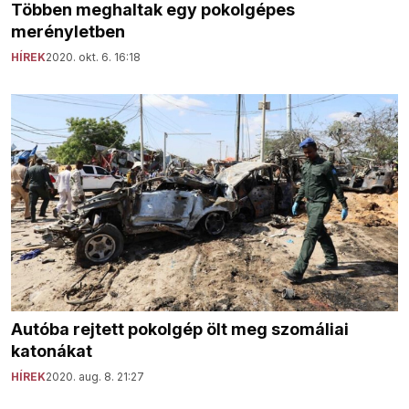
Többen meghaltak egy pokolgépes
merényletben
HÍREK
2020. okt. 6. 16:18
Autóba rejtett pokolgép ölt meg szomáliai
katonákat
HÍREK
2020. aug. 8. 21:27