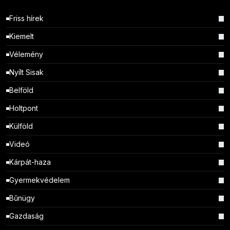
Friss hírek
Kiemelt
Vélemény
Nyílt Sisak
Belföld
Holtpont
Külföld
Videó
Kárpát-haza
Gyermekvédelem
Bűnügy
Gazdaság