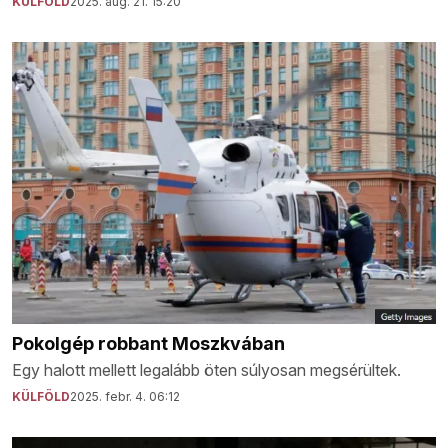
KÜLFÖLD
2025. aug. 21. 15:20
Pokolgép robbant Moszkvában
Egy halott mellett legalább öten súlyosan megsérültek.
KÜLFÖLD
2025. febr. 4. 06:12