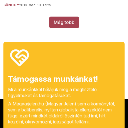
BŰNÜGY
2019. dec. 18. 17:25
Még több
Támogassa munkánkat!
Mi a munkánkkal háláljuk meg a megtisztelő
figyelmüket és támogatásukat.
A Magyarjelen.hu (Magyar Jelen) sem a kormánytól,
sem a balliberális, nyíltan globalista ellenzéktől nem
függ, ezért mindkét oldalról őszintén tud írni, hírt
közölni, oknyomozni, igazságot feltárni.