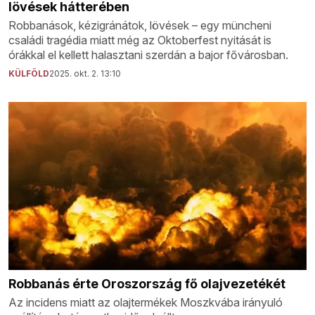
lövések hátterében
Robbanások, kézigránátok, lövések – egy müncheni
családi tragédia miatt még az Oktoberfest nyitását is
órákkal el kellett halasztani szerdán a bajor fővárosban.
KÜLFÖLD
2025. okt. 2. 13:10
Robbanás érte Oroszország fő olajvezetékét
Az incidens miatt az olajtermékek Moszkvába irányuló