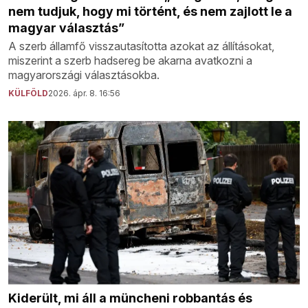
nem tudjuk, hogy mi történt, és nem zajlott le a
magyar választás”
A szerb államfő visszautasította azokat az állításokat,
miszerint a szerb hadsereg be akarna avatkozni a
magyarországi választásokba.
KÜLFÖLD
2026. ápr. 8. 16:56
Kiderült, mi áll a müncheni robbantás és