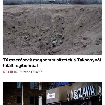
Tűzszerészek megsemmisítették a Taksonynál
talált légibombát
BELFÖLD
2021. febr. 17. 16:57