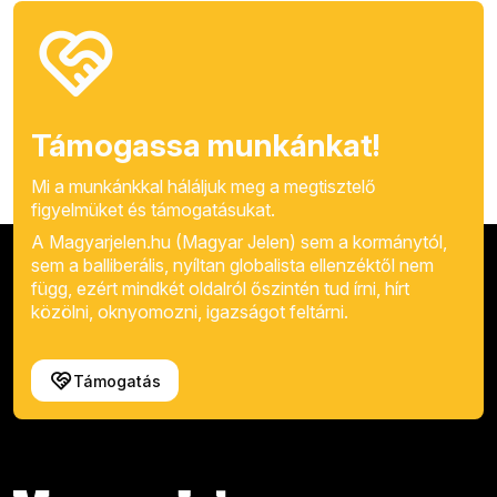
Támogassa munkánkat!
Mi a munkánkkal háláljuk meg a megtisztelő
figyelmüket és támogatásukat.
A Magyarjelen.hu (Magyar Jelen) sem a kormánytól,
sem a balliberális, nyíltan globalista ellenzéktől nem
függ, ezért mindkét oldalról őszintén tud írni, hírt
közölni, oknyomozni, igazságot feltárni.
Támogatás