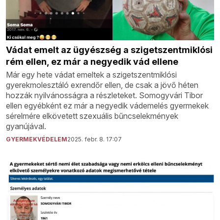
Vádat emelt az ügyészség a szigetszentmiklósi
rém ellen, ez már a negyedik vád ellene
Már egy hete vádat emeltek a szigetszentmiklósi
gyerekmolesztáló exrendőr ellen, de csak a jövő héten
hozzák nyilvánosságra a részleteket. Somogyvári Tibor
ellen egyébként ez már a negyedik vádemelés gyermekek
sérelmére elkövetett szexuális bűncselekmények
gyanújával.
GYERMEKVÉDELEM
2025. febr. 8. 17:07