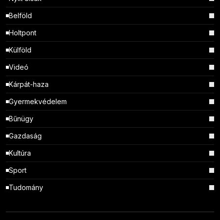
Belföld
Holtpont
Külföld
Videó
Kárpát-haza
Gyermekvédelem
Bűnügy
Gazdaság
Kultúra
Sport
Tudomány