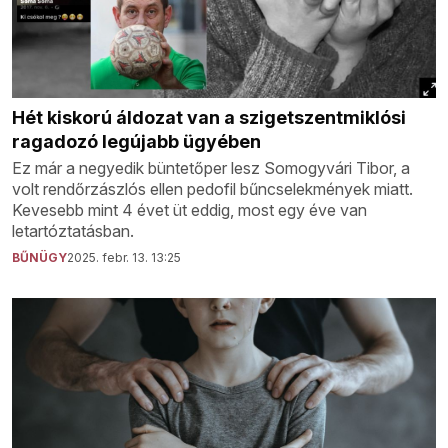
Hét kiskorú áldozat van a szigetszentmiklósi
ragadozó legújabb ügyében
Ez már a negyedik büntetőper lesz Somogyvári Tibor, a
volt rendőrzászlós ellen pedofil bűncselekmények miatt.
Kevesebb mint 4 évet üt eddig, most egy éve van
letartóztatásban.
BŰNÜGY
2025. febr. 13. 13:25