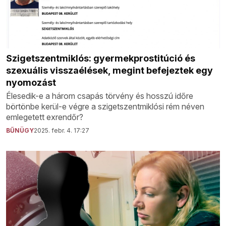
Szigetszentmiklós: gyermekprostitúció és
szexuális visszaélések, megint befejeztek egy
nyomozást
Élesedik-e a három csapás törvény és hosszú időre
börtönbe kerül-e végre a szigetszentmiklósi rém néven
emlegetett exrendőr?
BŰNÜGY
2025. febr. 4. 17:27