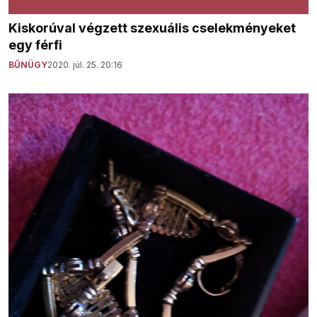
Kiskorúval végzett szexuális cselekményeket
egy férfi
BŰNÜGY
2020. júl. 25. 20:16