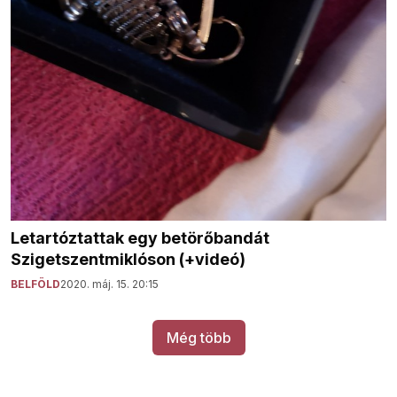
Letartóztattak egy betörőbandát
Szigetszentmiklóson (+videó)
BELFÖLD
2020. máj. 15. 20:15
Még több