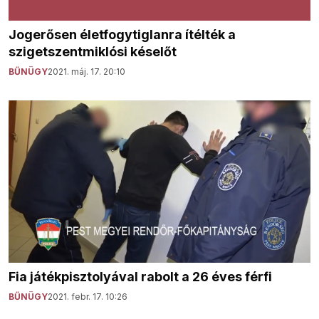
Jogerősen életfogytiglanra ítélték a
szigetszentmiklósi késelőt
BŰNÜGY
2021. máj. 17. 20:10
Fia játékpisztolyával rabolt a 26 éves férfi
BŰNÜGY
2021. febr. 17. 10:26