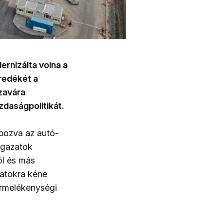
ernizálta volna a
öredékét a
zavára
zdaságpolitikát.
pozva az autó-
ágazatok
ól és más
zatokra kéne
ermelékenységi