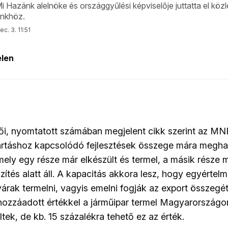
i, nyomtatott számában megjelent cikk szerint az MNB
rtáshoz kapcsolódó fejlesztések összege mára megha
, mely egy része már elkészült és termel, a másik rész
tés alatt áll. A kapacitás akkora lesz, hogy egyértelmű
árak termelni, vagyis emelni fogják az export összegé
ozzáadott értékkel a járműipar termel Magyarországo
ek, de kb. 15 százalékra tehető ez az érték.