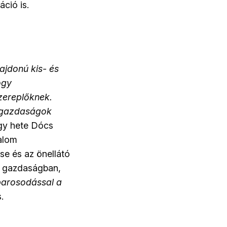
ció is.
ajdonú kis- és
ogy
zereplőknek.
ó gazdaságok
gy hete Dócs
alom
se és az önellátó
r gazdaságban,
parosodással a
.