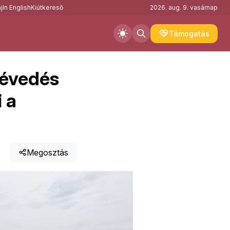
j
In English
Kiútkereső
2026. aug. 9. vasárnap
Támogatás
tévedés
 a
Megosztás