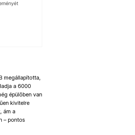
 megállapította,
ladja a 6000
e még épülőben van
en kivitelre
t, ám a
n – pontos