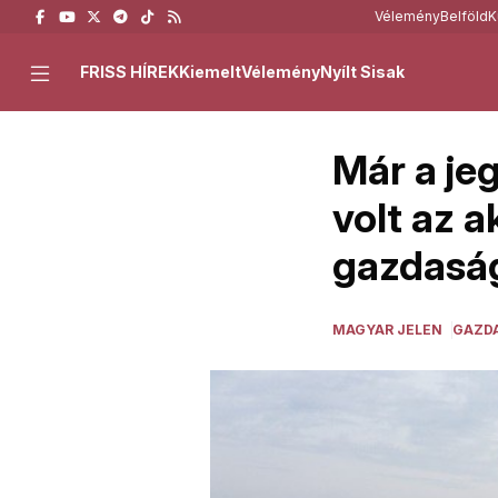
Vélemény
Belföld
K
FRISS HÍREK
Kiemelt
Vélemény
Nyílt Sisak
Már a je
volt az 
gazdasá
MAGYAR JELEN
GAZD