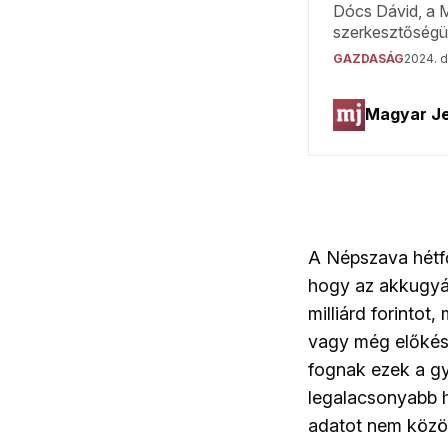
A Népszava hétfő
hogy az akkugyá
milliárd forintot
vagy még előkészí
fognak ezek a gy
legalacsonyabb h
adatot nem közölt