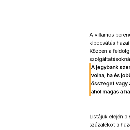
A villamos berend
kibocsátás hazai
Közben a feldolg
szolgáltatásokná
A jegybank szer
volna, ha és jo
összeget vagy a
ahol magas a ha
Listájuk elején a
százalékot a haz