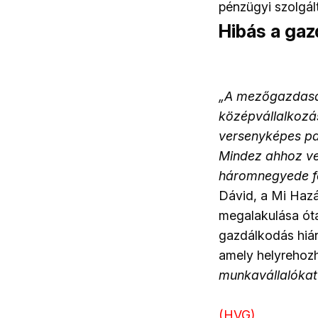
pénzügyi szolgál
Hibás a gaz
„A mezőgazdaság
középvállalkozás
versenyképes par
Mindez ahhoz vez
háromnegyede f
Dávid, a Mi Haz
megalakulása óta
gazdálkodás hiá
amely helyrehozh
munkavállalókat 
(HVG)