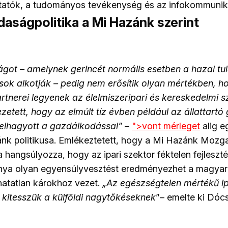
tatók, a tudományos tevékenység és az infokommuniká
daságpolitika a Mi Hazánk szerint
ot – amelynek gerincét normális esetben a hazai tul
ok alkotják – pedig nem erősítik olyan mértékben, h
tnerei legyenek az élelmiszeripari és kereskedelmi s
etett, hogy az elmúlt tíz évben például az állattart
elhagyott a gazdálkodással”
–
">vont mérleget
alig e
ánk politikusa. Emlékeztetett, hogy a Mi Hazánk Mozg
 hangsúlyozza, hogy az ipari szektor féktelen fejleszté
nya olyan egyensúlyvesztést eredményezhet a magya
atatlan károkhoz vezet.
„Az egészségtelen mértékű i
kitesszük a külföldi nagytőkéseknek
”– emelte ki Dócs