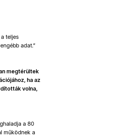
a teljes
yengébb adat.”
ban megtérültek
ációjához, ha az
dították volna,
eghaladja a 80
val működnek a