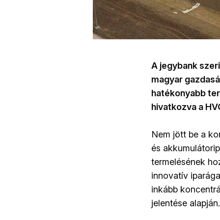
A jegybank szeri
magyar gazdaságo
hatékonyabb ter
hivatkozva a HVG
Nem jött be a k
és akkumulátorip
termelésének hoz
innovatív iparág
inkább koncentr
jelentése alapján.