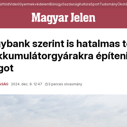
ülföld
Videó
Gyermekvédelem
Bűnügy
Gazdaság
Kultúra
Sport
Tudomány
Ökotá
gybank szerint is hatalmas 
akkumulátorgyárakra építeni
got
ASÁG
2024. dec. 9. 12:47
3 perces olvasmány