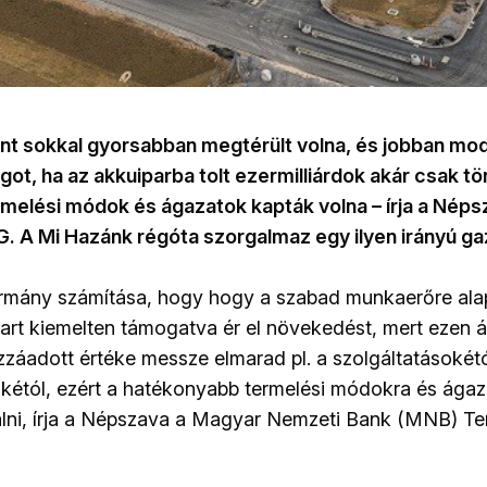
nt sokkal gyorsabban megtérült volna, és jobban mod
t, ha az akkuiparba tolt ezermilliárdok akár csak t
melési módok és ágazatok kapták volna – írja a Néps
. A Mi Hazánk régóta szorgalmaz egy ilyen irányú ga
ormány számítása, hogy hogy a szabad munkaerőre ala
art kiemelten támogatva ér el növekedést, mert ezen 
záadott értéke messze elmarad pl. a szolgáltatásokét
akétól, ezért a hatékonyabb termelési módokra és ága
álni, írja a Népszava a Magyar Nemzeti Bank (MNB) T