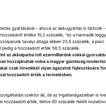
ezés gyártásánál – ahová az akkugyártás is tartozik – 
 hozzáadott értéke 19,2 százalék, “ez a harmadik legg
ozóiparunk tavalyi átlaga ebben 23,6 százalék, a piaci
l pedig a hozzáadott érték 58,5 százalék.
int az akkuiparba tolt ezermilliárdok sokkal gyorsab
bban hozzájárultak volna a magyar gazdaság moderniz
kár csak töredékét olyan ágazatok fejlesztésére for
zai hozzáadott érték a termelésben.
 szolgáltatási szektor áll, de az ingatlanágazatban is m
ai hozzáadott érték, illetve 60 százalék feletti mutató