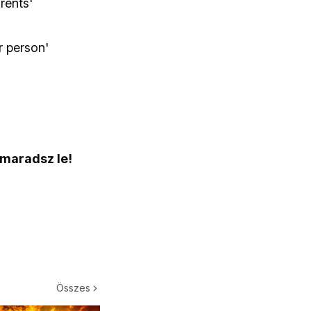
rents'
r person'
 maradsz le!
Összes