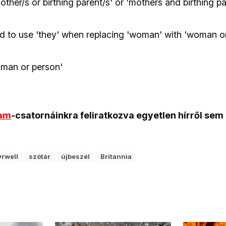
other/s or birthing parent/s' or 'mothers and birthing pa
 to use 'they' when replacing 'woman' with 'woman o
man or person'
ram
-csatornáinkra feliratkozva egyetlen hírről sem
rwell
szótár
újbeszél
Britannia