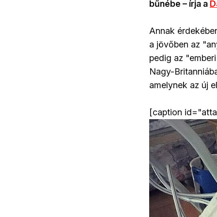
bűnébe – írja a
D
Annak érdekében
a jövőben az "an
pedig az "emberi
Nagy-Britanniában
amelynek az új el
[caption id="att