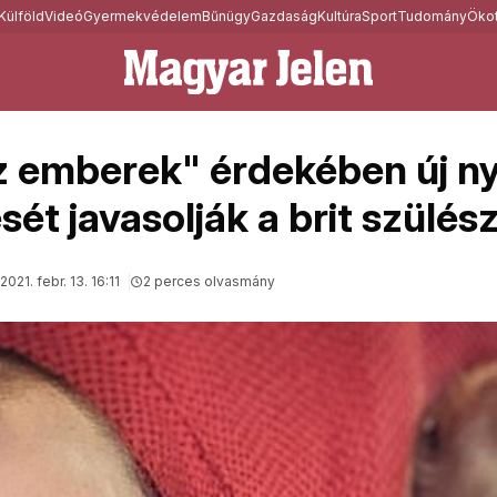
Külföld
Videó
Gyermekvédelem
Bűnügy
Gazdaság
Kultúra
Sport
Tudomány
Ökot
z emberek" érdekében új ny
sét javasolják a brit szülés
2021. febr. 13. 16:11
2 perces olvasmány