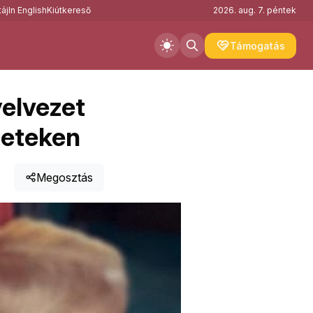
áj
In English
Kiútkereső
2026. aug. 7. péntek
Támogatás
elvezet
zeteken
Megosztás