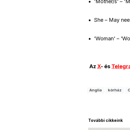
'Mother/s' – 'M
She – May need
'Woman' – 'Wo
Az
X
- és
Teleg
Anglia
kórház
O
További cikkeink