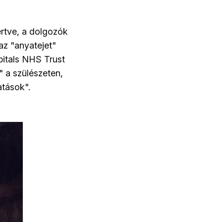
rtve, a dolgozók
az "anyatejet"
pitals NHS Trust
" a szülészeten,
atások".