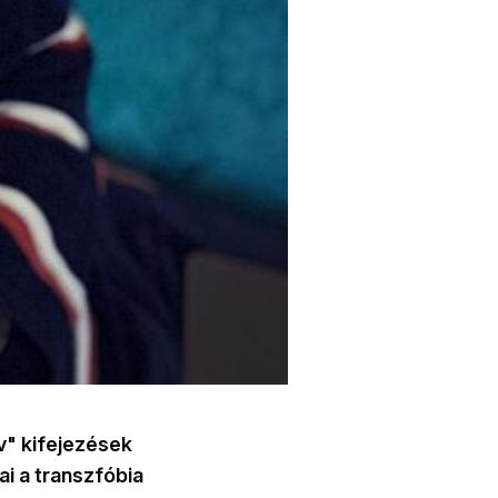
v" kifejezések
i a transzfóbia