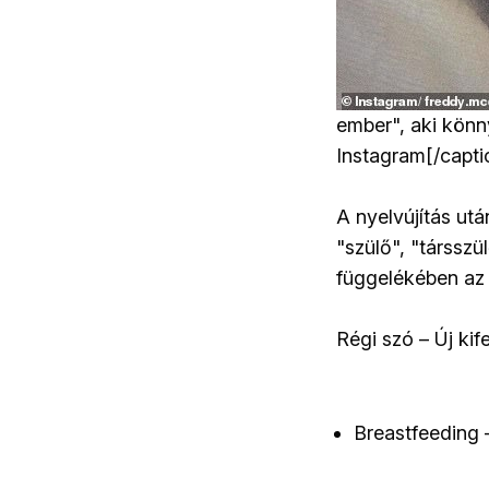
ember", aki könny
Instagram[/capti
A nyelvújítás utá
"szülő", "társszü
függelékében az ú
Régi szó – Új kif
Breastfeeding 