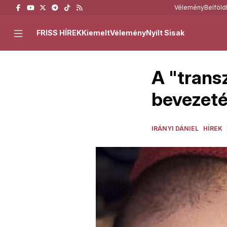
Vélemény
Belföld
FRISS HÍREK
Kiemelt
Vélemény
Nyílt Sisak
A "trans
bevezeté
IRÁNYI DÁNIEL
HÍREK