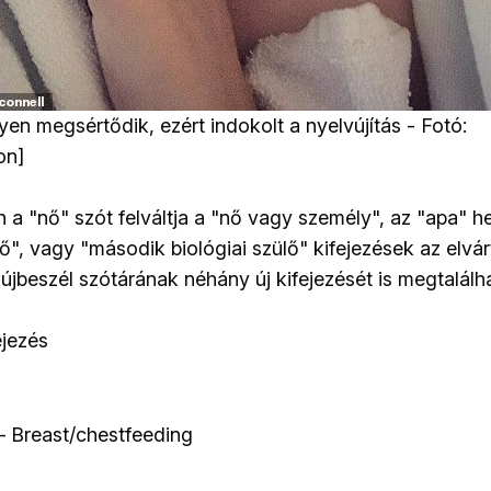
en megsértődik, ezért indokolt a nyelvújítás - Fotó:
on]
n a "nő" szót felváltja a "nő vagy személy", az "apa" h
lő", vagy "második biológiai szülő" kifejezések az elvár
jbeszél szótárának néhány új kifejezését is megtalálha
ejezés
– Breast/chestfeeding