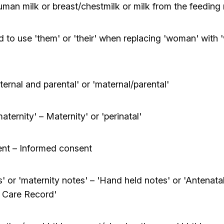
uman milk or breast/chestmilk or milk from the feeding
 to use 'them' or 'their' when replacing 'woman' with
ernal and parental' or 'maternal/parental'
aternity' – Maternity' or 'perinatal'
nt – Informed consent
' or 'maternity notes' – 'Hand held notes' or 'Antenata
 Care Record'