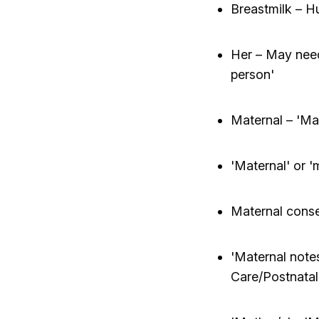
Breastmilk – H
Her – May need
person'
Maternal – 'Mat
'Maternal' or 'm
Maternal conse
'Maternal notes
Care/Postnatal