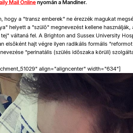
aily Mail Online
nyomán a Mandiner.
, hogy a "transz emberek" ne érezzék magukat megsé
ya" helyett a "szülő" megnevezést kellene használják, 
 tej" váltaná fel. A Brighton and Sussex University Hos
 elsőként hajt végre ilyen radikális formális "reformot
nevezése "perinatális (szülés időszaka körüli) szolgált
achment_51029" align="aligncenter" width="634"]