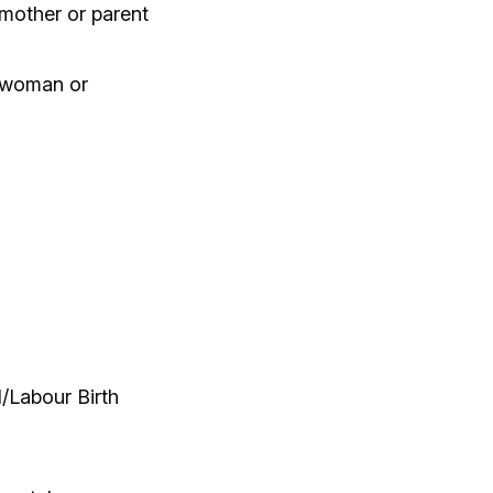
 mother or parent
 'woman or
l/Labour Birth