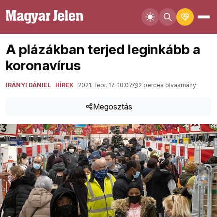
A plázákban terjed leginkább a
koronavírus
IRÁNYI DÁNIEL
HÍREK
2021. febr. 17. 10:07
2 perces olvasmány
Megosztás