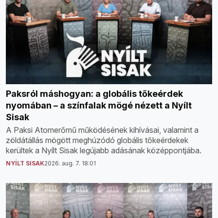
Paksról máshogyan: a globális tőkeérdek
nyomában – a színfalak mögé nézett a Nyílt
Sisak
A Paksi Atomerőmű működésének kihívásai, valamint a
zöldátállás mögött meghúzódó globális tőkeérdekek
kerültek a Nyílt Sisak legújabb adásának középpontjába.
NYÍLT SISAK
2026. aug. 7. 18:01