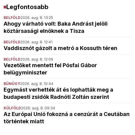
Legfontosabb
BELFÖLD
2026. aug. 8. 13:25
Ahogy várható volt: Baka Andrást jelöli
köztársasági elnöknek a Tisza
BELFÖLD
2026. aug. 8. 12:41
Vaddisznót gázolt a metró a Kossuth téren
BELFÖLD
2026. aug. 8. 12:06
Vezetőket mentett fel Pósfai Gábor
belügyminiszter
BŰNÜGY
2026. aug. 8. 10:44
Egymást verhették át és lophatták meg a
budapesti zsidók Radnóti Zoltán szerint
KÜLFÖLD
2026. aug. 8. 09:34
Az Európai Unió fokozná a cenzúrát a Ceutában
történtek miatt