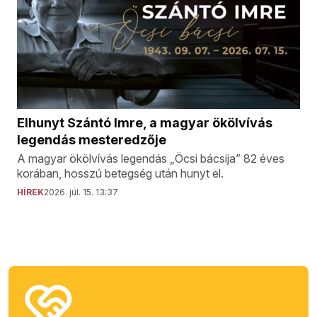
Elhunyt Szántó Imre, a magyar ökölvívás
legendás mesteredzője
A magyar ökölvívás legendás „Öcsi bácsija” 82 éves
korában, hosszú betegség után hunyt el.
HÍREK
2026. júl. 15. 13:37