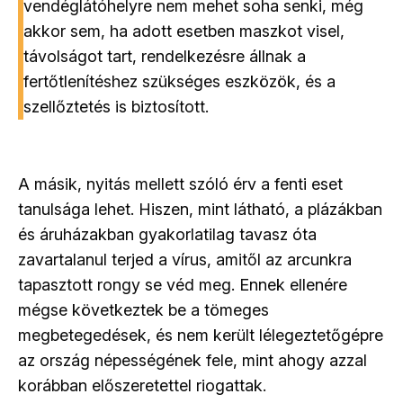
vendéglátóhelyre nem mehet soha senki, még
akkor sem, ha adott esetben maszkot visel,
távolságot tart, rendelkezésre állnak a
fertőtlenítéshez szükséges eszközök, és a
szellőztetés is biztosított.
A másik, nyitás mellett szóló érv a fenti eset
tanulsága lehet. Hiszen, mint látható, a plázákban
és áruházakban gyakorlatilag tavasz óta
zavartalanul terjed a vírus, amitől az arcunkra
tapasztott rongy se véd meg. Ennek ellenére
mégse következtek be a tömeges
megbetegedések, és nem került lélegeztetőgépre
az ország népességének fele, mint ahogy azzal
korábban előszeretettel riogattak.