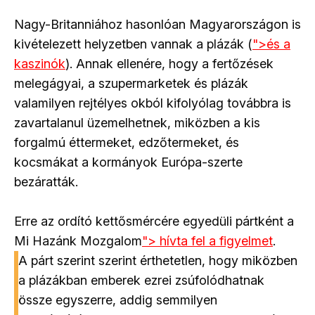
Nagy-Britanniához hasonlóan Magyarországon is
kivételezett helyzetben vannak a plázák (
">
és a
kaszinók
). Annak ellenére, hogy a fertőzések
melegágyai, a szupermarketek és plázák
valamilyen rejtélyes okból kifolyólag továbbra is
zavartalanul üzemelhetnek, miközben a kis
forgalmú éttermeket, edzőtermeket, és
kocsmákat a kormányok Európa-szerte
bezáratták.
Erre az ordító kettősmércére egyedüli pártként a
Mi Hazánk Mozgalom
">
hívta fel a figyelmet
.
A párt szerint szerint érthetetlen, hogy miközben
a plázákban emberek ezrei zsúfolódhatnak
össze egyszerre, addig semmilyen