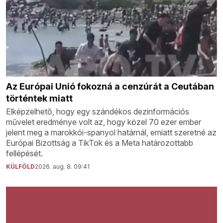
Az Európai Unió fokozná a cenzúrát a Ceutában
történtek miatt
Elképzelhető, hogy egy szándékos dezinformációs
művelet eredménye volt az, hogy közel 70 ezer ember
jelent meg a marokkói-spanyol határnál, emiatt szeretné az
Európai Bizottság a TikTok és a Meta határozottabb
fellépését.
KÜLFÖLD
2026. aug. 8. 09:41