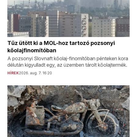
Tűz ütött ki a MOL-hoz tartozó pozsonyi
kőolajfinomítóban
A pozsonyi Slovnaft kőolaj-finomítóban pénteken kora
délután kigyulladt egy, az üzemben tárolt kőolajtermék.
HÍREK
2026. aug. 7. 16:20