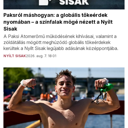
Paksról máshogyan: a globális tőkeérdek
nyomában – a színfalak mögé nézett a Nyílt
Sisak
A Paksi Atomerőmű működésének kihívásai, valamint a
zöldátállás mögött meghúzódó globális tőkeérdekek
kerültek a Nyílt Sisak legújabb adásának középpontjába.
NYÍLT SISAK
2026. aug. 7. 18:01