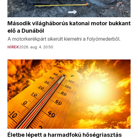
Második világháborús katonai motor bukkant
elő a Dunából
A motorkerékpárt sikerült kiemelni a folyómederből.
HÍREK
2026. aug. 4. 20:50
Életbe lépett a harmadfokú hőségriasztás