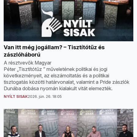
Van itt még jogállam? – Tisztítótűz és
zászlóháború
A résztvevők Magyar
Péter „Tisztítótűz ” műveletének politikai és jogi
következményeit, az elszámoltatás és a politikai
tisztogatás közötti határvonalat, valamint a Pride zászlók
Dunába dobása nyomán kialakult vitát elemezték.
NYÍLT SISAK
2026. jún. 26. 18:05