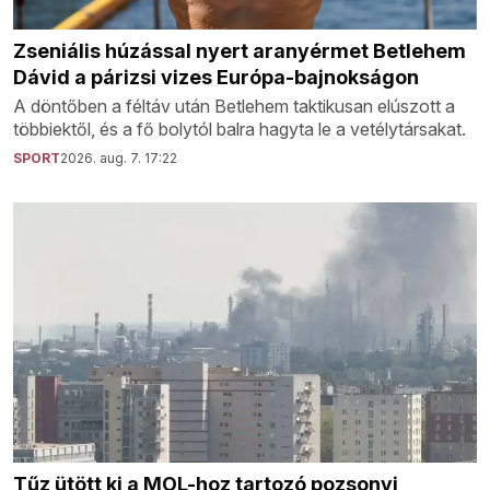
Zseniális húzással nyert aranyérmet Betlehem
Dávid a párizsi vizes Európa-bajnokságon
A döntőben a féltáv után Betlehem taktikusan elúszott a
többiektől, és a fő bolytól balra hagyta le a vetélytársakat.
SPORT
2026. aug. 7. 17:22
Tűz ütött ki a MOL-hoz tartozó pozsonyi