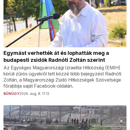
Egymást verhették át és lophatták meg a
budapesti zsidók Radnóti Zoltán szerint
Az Egységes Magyarországi Izraelita Hitközség (EMIH)
körüli zűrös ügyekről tett közzé több bejegyzést Radnóti
Zoltán, a Magyarországi Zsidó Hitközségek Szövetsége
főrabbija saját Facebook-oldalán.
BŰNÜGY
2026. aug. 8. 11:12