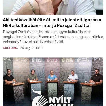
Aki testközelből élte át, mit is jelentett igazán a
NER a kultúrában – interjú Pozsgai Zsolttal
Pozsgai Zsolt évtizedek óta a magyar kulturális élet
meghatározó alakja. Éppen ezért érdemes megismernünk a
véleményét az elmúlt tizenhat évről.
KULTÚRA
2026. aug. 7. 18:59