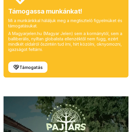
Támogassa munkánkat!
Mi a munkánkkal háláljuk meg a megtisztelő figyelmüket és
támogatásukat.
A Magyarjelen.hu (Magyar Jelen) sem a kormánytól, sem a
balliberális, nyíltan globalista ellenzéktől nem függ, ezért
mindkét oldalról őszintén tud írni, hírt közölni, oknyomozni,
igazságot feltárni.
Támogatás