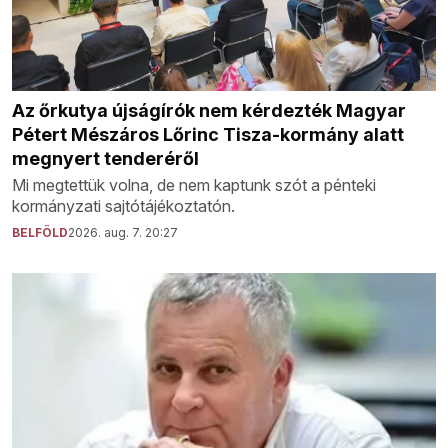
Az őrkutya újságírók nem kérdezték Magyar
Pétert Mészáros Lőrinc Tisza-kormány alatt
megnyert tenderéről
Mi megtettük volna, de nem kaptunk szót a pénteki
kormányzati sajtótájékoztatón.
BELFÖLD
2026. aug. 7. 20:27