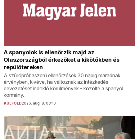
A spanyolok is ellenőrzik majd az
Olaszországból érkezőket a kikötőkben és
repülőtereken
A szúrópróbaszerű ellenőrzések 30 napig maradnak
érvényben, kivéve, ha változnak az intézkedés
bevezetését indokló körülmények - közölte a spanyol
kormány.
KÜLFÖLD
2026. aug. 8. 08:10