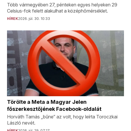
Több vármegyében 27, pénteken egyes helyeken 29
Celsius-fok felett alakulhat a középhőmérséklet.
HÍREK
2026. júl. 30. 10:33
Törölte a Meta a Magyar Jelen
főszerkesztőjének Facebook-oldalát
Horváth Tamás „bűne“ az volt, hogy leírta Toroczkai
László nevét.
HÍREK
2026. júl. 29. 07:17