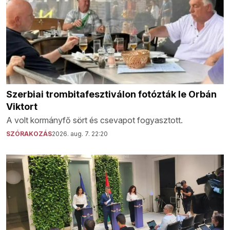
Szerbiai trombitafesztiválon fotózták le Orbán
Viktort
A volt kormányfő sört és csevapot fogyasztott.
SZÓRAKOZÁS
2026. aug. 7. 22:20