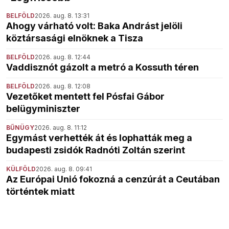
BELFÖLD
2026. aug. 8. 13:31
Ahogy várható volt: Baka Andrást jelöli
köztársasági elnöknek a Tisza
BELFÖLD
2026. aug. 8. 12:44
Vaddisznót gázolt a metró a Kossuth téren
BELFÖLD
2026. aug. 8. 12:08
Vezetőket mentett fel Pósfai Gábor
belügyminiszter
BŰNÜGY
2026. aug. 8. 11:12
Egymást verhették át és lophatták meg a
budapesti zsidók Radnóti Zoltán szerint
KÜLFÖLD
2026. aug. 8. 09:41
Az Európai Unió fokozná a cenzúrát a Ceutában
történtek miatt