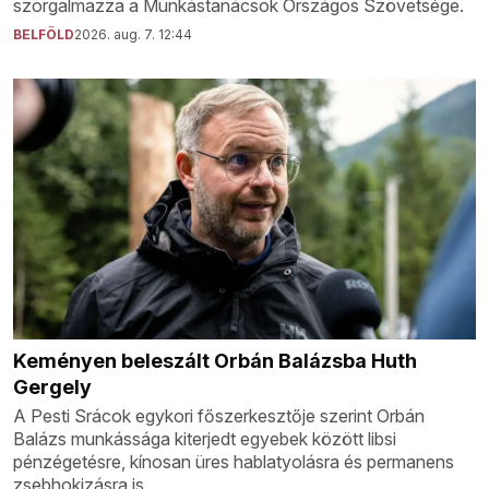
szorgalmazza a Munkástanácsok Országos Szövetsége.
BELFÖLD
2026. aug. 7. 12:44
Keményen beleszált Orbán Balázsba Huth
Gergely
A Pesti Srácok egykori főszerkesztője szerint Orbán
Balázs munkássága kiterjedt egyebek között libsi
pénzégetésre, kínosan üres hablatyolásra és permanens
zsebhokizásra is.