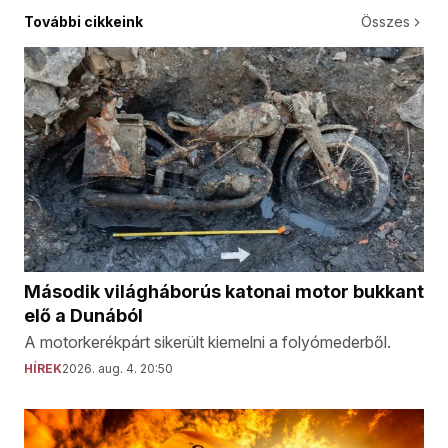
További cikkeink
Összes
Második világháborús katonai motor bukkant
elő a Dunából
A motorkerékpárt sikerült kiemelni a folyómederből.
HÍREK
2026. aug. 4. 20:50