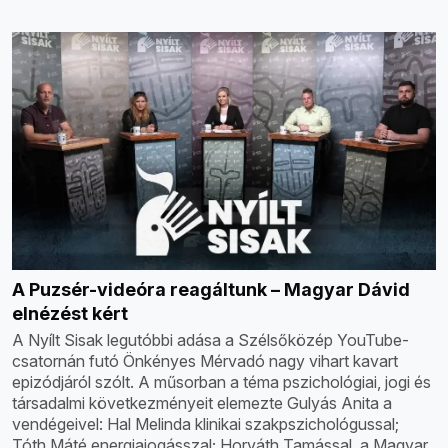
A Puzsér-videóra reagáltunk – Magyar Dávid
elnézést kért
A Nyílt Sisak legutóbbi adása a Szélsőközép YouTube-
csatornán futó Önkényes Mérvadó nagy vihart kavart
epizódjáról szólt. A műsorban a téma pszichológiai, jogi és
társadalmi következményeit elemezte Gulyás Anita a
vendégeivel: Hal Melinda klinikai szakpszichológussal;
Tóth Máté energiajogásszal; Horváth Tamással, a Magyar