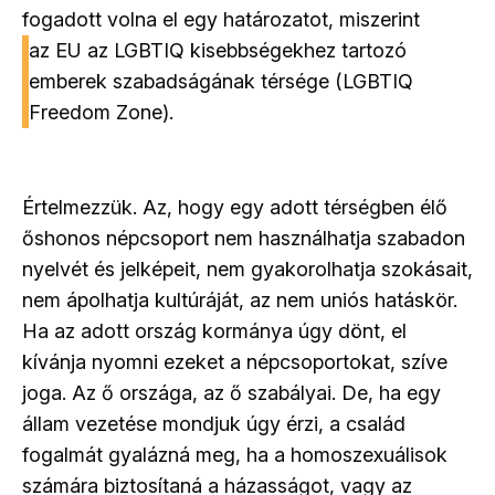
fogadott volna el egy határozatot, miszerint
az EU az LGBTIQ kisebbségekhez tartozó
emberek szabadságának térsége (LGBTIQ
Freedom Zone).
Értelmezzük. Az, hogy egy adott térségben élő
őshonos népcsoport nem használhatja szabadon
nyelvét és jelképeit, nem gyakorolhatja szokásait,
nem ápolhatja kultúráját, az nem uniós hatáskör.
Ha az adott ország kormánya úgy dönt, el
kívánja nyomni ezeket a népcsoportokat, szíve
joga. Az ő országa, az ő szabályai. De, ha egy
állam vezetése mondjuk úgy érzi, a család
fogalmát gyalázná meg, ha a homoszexuálisok
számára biztosítaná a házasságot, vagy az