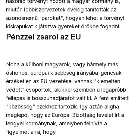
hasonló törvényt hozott a magyar kormány is,
miután lobbiszervezetek évekig tanították az
azonosnemű "párokat", hogyan lehet a törvényi
kiskapukat kijátszva gyereket örökbe fogadni.
Pénzzel zsarol az EU
Noha a külhoni magyarok, vagy bármely más
őshonos, európai kisebbség irányába igencsak
érzéketlen az EU vezetése, vannak "kiemelten
védett" csoportok, akikkel szemben a legapróbb
fellépés is bosszúhadjáratot vált ki. A fent említett
"közösség" ezekhez tartozik. Így aztán aligha
meglepő, hogy az Európai Bizottság levelet írt a
lengyel kormánynak, amelyben felhívta a
figyelmet arra, hogy