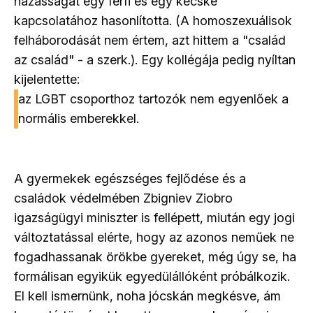
házasságát egy férfi és egy kecske
kapcsolatához hasonlította. (A homoszexuálisok
felháborodását nem értem, azt hittem a "család
az család" - a szerk.). Egy kollégája pedig nyíltan
kijelentette:
az LGBT csoporthoz tartozók nem egyenlőek a
normális emberekkel.
A gyermekek egészséges fejlődése és a
családok védelmében Zbigniev Ziobro
igazságügyi miniszter is fellépett, miután egy jogi
változtatással elérte, hogy az azonos neműek ne
fogadhassanak örökbe gyereket, még úgy se, ha
formálisan egyikük egyedülállóként próbálkozik.
El kell ismernünk, noha jócskán megkésve, ám