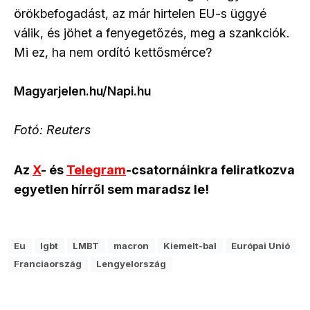
örökbefogadást, az már hirtelen EU-s üggyé
válik, és jöhet a fenyegetőzés, meg a szankciók.
Mi ez, ha nem ordító kettősmérce?
Magyarjelen.hu/Napi.hu
Fotó: Reuters
Az
X
- és
Telegram
-csatornáinkra feliratkozva
egyetlen hírről sem maradsz le!
Eu
lgbt
LMBT
macron
Kiemelt-bal
Európai Unió
Franciaország
Lengyelország