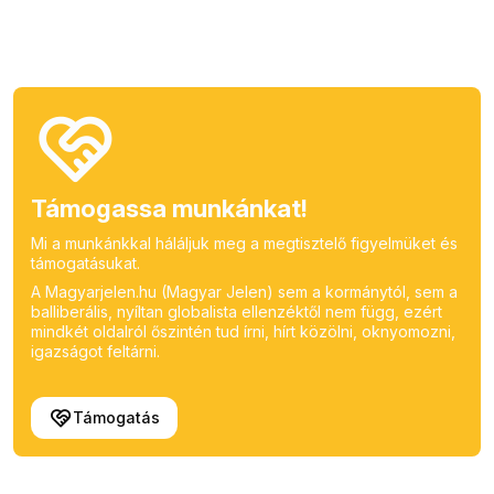
Támogassa munkánkat!
Mi a munkánkkal háláljuk meg a megtisztelő figyelmüket és
támogatásukat.
A Magyarjelen.hu (Magyar Jelen) sem a kormánytól, sem a
balliberális, nyíltan globalista ellenzéktől nem függ, ezért
mindkét oldalról őszintén tud írni, hírt közölni, oknyomozni,
igazságot feltárni.
Támogatás