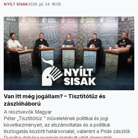
NYÍLT SISAK
2026. júl. 24. 18:05
Van itt még jogállam? – Tisztítótűz és
zászlóháború
A résztvevők Magyar
Péter „Tisztítótűz ” műveletének politikai és jogi
következményeit, az elszámoltatás és a politikai
tisztogatás közötti határvonalat, valamint a Pride zászlók
Dunába dobása nyomán kialakult vitát elemezték.