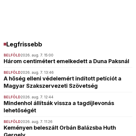
Legfrissebb
BELFÖLD
2026. aug. 7. 15:00
Három centimétert emelkedett a Duna Paksnál
BELFÖLD
2026. aug. 7. 13:46
A hőség elleni védelemért indított petíciót a
Magyar Szakszervezeti Szövetség
BELFÖLD
2026. aug. 7. 12:44
Mindenhol állítsák vissza a tagdíjlevonás
lehetőségét
BELFÖLD
2026. aug. 7. 11:26
Keményen beleszált Orbán Balázsba Huth
Gergely