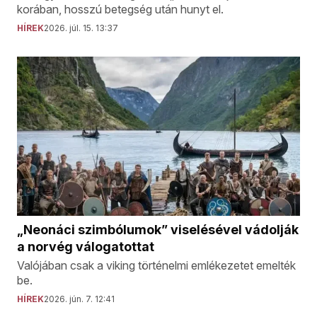
korában, hosszú betegség után hunyt el.
HÍREK
2026. júl. 15. 13:37
„Neonáci szimbólumok” viselésével vádolják
a norvég válogatottat
Valójában csak a viking történelmi emlékezetet emelték
be.
HÍREK
2026. jún. 7. 12:41