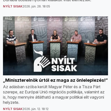
NYÍLT SISAK
2026. jún. 26. 18:05
„Miniszterelnök úrtól ez maga az önleleplezés!”
Az adásban szóba került Magyar Péter és a Tisza Párt
szerepe, az Európai Unió migrációs politikája, valamint az
is, hogy mennyire átlátható a magyar politikai elit vagyoni
helyzete.
NYÍLT SISAK
2026. jún. 12. 18:12