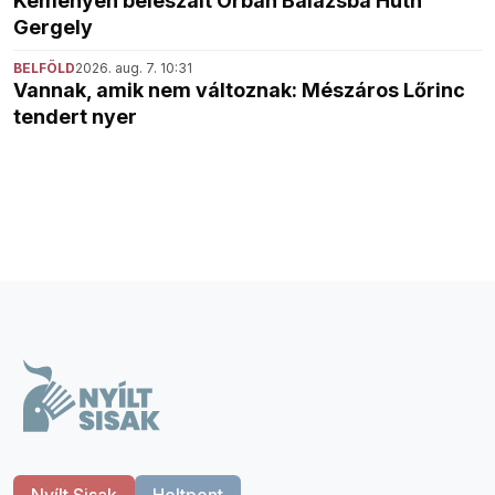
Keményen beleszált Orbán Balázsba Huth
Gergely
BELFÖLD
2026. aug. 7. 10:31
Vannak, amik nem változnak: Mészáros Lőrinc
tendert nyer
Nyílt Sisak
Holtpont