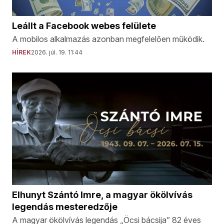
Leállt a Facebook webes felülete
A mobilos alkalmazás azonban megfelelően működik.
HÍREK
2026. júl. 19. 11:44
Elhunyt Szántó Imre, a magyar ökölvívás
legendás mesteredzője
A magyar ökölvívás legendás „Öcsi bácsija” 82 éves