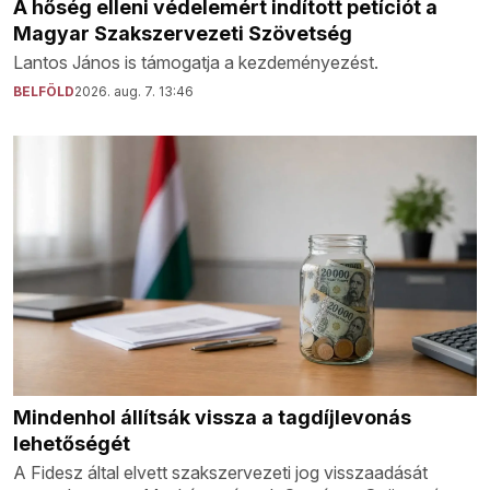
A hőség elleni védelemért indított petíciót a
Magyar Szakszervezeti Szövetség
Lantos János is támogatja a kezdeményezést.
BELFÖLD
2026. aug. 7. 13:46
Mindenhol állítsák vissza a tagdíjlevonás
lehetőségét
A Fidesz által elvett szakszervezeti jog visszaadását