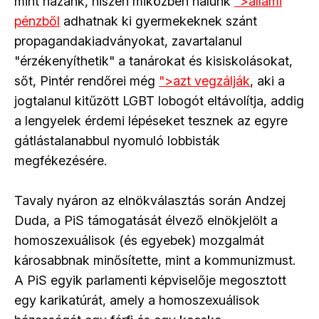
mint hazánk, hiszen miközben nálunk
">
állami
pénzből
adhatnak ki gyermekeknek szánt
propagandakiadványokat, zavartalanul
"érzékenyíthetik" a tanárokat és kisiskolásokat,
sőt, Pintér rendőrei még
">
azt vegzálják
, aki a
jogtalanul kitűzött LGBT lobogót eltávolítja, addig
a lengyelek érdemi lépéseket tesznek az egyre
gátlástalanabbul nyomuló lobbisták
megfékezésére.
Tavaly nyáron az elnökválasztás során Andzej
Duda, a PiS támogatását élvező elnökjelölt a
homoszexuálisok (és egyebek) mozgalmát
károsabbnak minősítette, mint a kommunizmust.
A PiS egyik parlamenti képviselője megosztott
egy karikatúrát, amely a homoszexuálisok