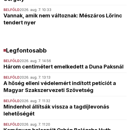
BELFÖLD
2026. aug. 7. 10:33
Vannak, amik nem változnak: Mészáros Lőrinc
tendert nyer
Legfontosabb
BELFÖLD
2026. aug. 7. 14:56
Három centimétert emelkedett a Duna Paksnál
BELFÖLD
2026. aug. 7. 13:13
A hőség elleni védelemért indított petíciót a
Magyar Szakszervezeti Szövetség
BELFÖLD
2026. aug. 7. 11:32
Mindenhol állítsák vissza a tagdíjlevonás
lehetőségét
BELFÖLD
2026. aug. 7. 11:20