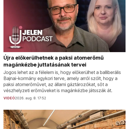
Újra előkerülhetnek a paksi atomerőmű
magánkézbe juttatásának tervei
Jogos lehet az a félelem is, hogy előkerülhet a balliberális
Bajnai-kormány egykori terve, amely arról szólt, hogy a
paksi atomerőművet, az állami gáztározókat, sőt a
vészhelyzeti erőműveket is magánkézbe játsszák át.
VIDEÓ
2026. aug. 8. 17:52