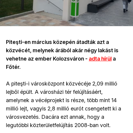
Piteşti-en március közepén átadták azt a
közvécét, melynek árából akár négy lakást is
vehetne az ember Kolozsváron -
adta hírül
a
Főtér.
A piteşti-i városközpont közvécéje 2,09 millió
lejből épült. A városházi tér felújításáért,
amelynek a vécéprojekt is része, több mint 14
millió lejt, vagyis 2,8 millió eurót csengetett ki a
városvezetés. Dacára ezt annak, hogy a
legutóbbi közterületfelújítás 2008-ban volt.