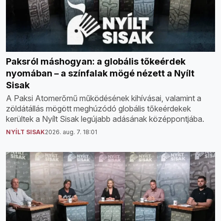
Paksról máshogyan: a globális tőkeérdek
nyomában – a színfalak mögé nézett a Nyílt
Sisak
A Paksi Atomerőmű működésének kihívásai, valamint a
zöldátállás mögött meghúzódó globális tőkeérdekek
kerültek a Nyílt Sisak legújabb adásának középpontjába.
NYÍLT SISAK
2026. aug. 7. 18:01