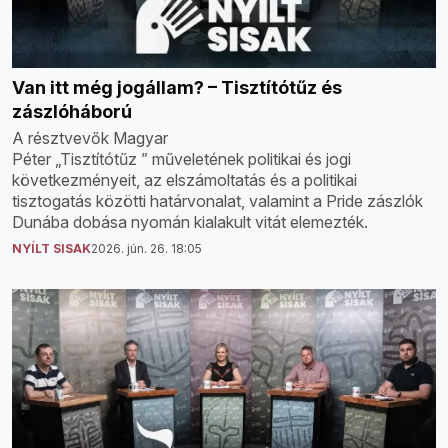
Van itt még jogállam? – Tisztítótűz és
zászlóháború
A résztvevők Magyar
Péter „Tisztítótűz ” műveletének politikai és jogi
következményeit, az elszámoltatás és a politikai
tisztogatás közötti határvonalat, valamint a Pride zászlók
Dunába dobása nyomán kialakult vitát elemezték.
NYÍLT SISAK
2026. jún. 26. 18:05