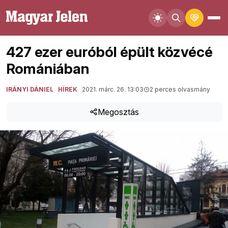
427 ezer euróból épült közvécé
Romániában
IRÁNYI DÁNIEL
HÍREK
2021. márc. 26. 13:03
2 perces olvasmány
Megosztás