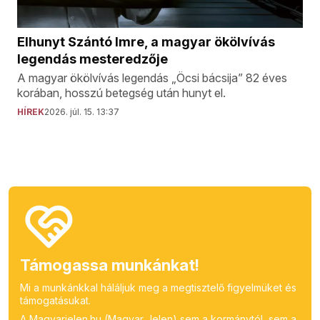
Elhunyt Szántó Imre, a magyar ökölvívás
legendás mesteredzője
A magyar ökölvívás legendás „Öcsi bácsija” 82 éves
korában, hosszú betegség után hunyt el.
HÍREK
2026. júl. 15. 13:37
Támogassa munkánkat!
Mi a munkánkkal háláljuk meg a megtisztelő figyelmüket és
támogatásukat.
A Magyarjelen.hu (Magyar Jelen) sem a kormánytól, sem a