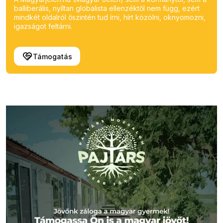
balliberális, nyíltan globalista ellenzéktől nem függ, ezért
mindkét oldalról őszintén tud írni, hírt közölni, oknyomozni,
igazságot feltárni.
Támogatás