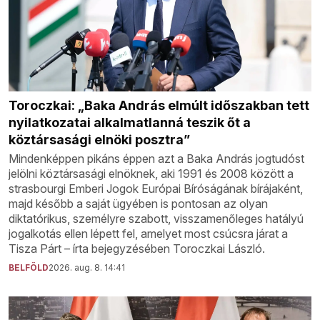
Toroczkai: „Baka András elmúlt időszakban tett
nyilatkozatai alkalmatlanná teszik őt a
köztársasági elnöki posztra”
Mindenképpen pikáns éppen azt a Baka András jogtudóst
jelölni köztársasági elnöknek, aki 1991 és 2008 között a
strasbourgi Emberi Jogok Európai Bíróságának bírájaként,
majd később a saját ügyében is pontosan az olyan
diktatórikus, személyre szabott, visszamenőleges hatályú
jogalkotás ellen lépett fel, amelyet most csúcsra járat a
Tisza Párt – írta bejegyzésében Toroczkai László.
BELFÖLD
2026. aug. 8. 14:41