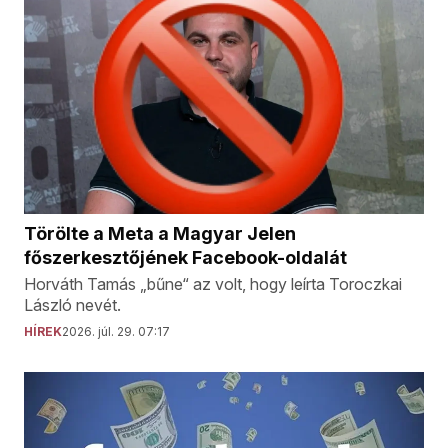
Törölte a Meta a Magyar Jelen
főszerkesztőjének Facebook-oldalát
Horváth Tamás „bűne“ az volt, hogy leírta Toroczkai
László nevét.
HÍREK
2026. júl. 29. 07:17