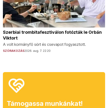
Szerbiai trombitafesztiválon fotózták le Orbán
Viktort
A volt kormányfő sört és csevapot fogyasztott.
SZÓRAKOZÁS
2026. aug. 7. 22:20
Támogassa munkánkat!