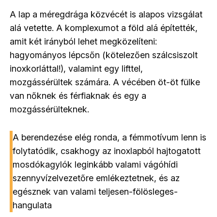
A lap a méregdrága közvécét is alapos vizsgálat
alá vetette. A komplexumot a föld alá építették,
amit két irányból lehet megközelíteni:
hagyományos lépcsőn (kötelezően szálcsiszolt
inoxkorláttal!), valamint egy lifttel,
mozgássérültek számára. A vécében öt-öt fülke
van nőknek és férfiaknak és egy a
mozgássérülteknek.
A berendezése elég ronda, a fémmotívum lenn is
folytatódik, csakhogy az inoxlapból hajtogatott
mosdókagylók leginkább valami vágóhídi
szennyvízelvezetőre emlékeztetnek, és az
egésznek van valami teljesen-fölösleges-
hangulata