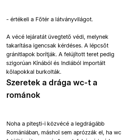
- értékeli a Főtér a látványvilágot.
A vécé lejáratát üvegtető védi, melynek
takarítása igencsak kérdéses. A lépcsőt
gránitlapok borítják. A felújított teret pedig
szigorúan Kínából és Indiából importált
kőlapokkal burkolták.
Szeretek a drága wc-t a
románok
Noha a piteşti-i közvécé a legdrágább
Romániában, máshol sem aprózzák el, ha wc