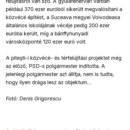
felújításról van szó. A gyulafehérvári várban
például 370 ezer euróból sikerült megvalósítani a
közvécé építést, a Suceava megyei Voivodeasa
általános iskolájának vécéje pedig 200 ezer
euróba került, míg a bánffyhunyadi
városközponté 120 ezer euró volt.
A piteşti-i közvécé- és térfelújítási projektet még
az előző, PSD-s polgármester indította. A
jelenlegi polgármester azt állítja, nem is tudta,
hogy ilyen drága lesz az objektum…
Fotó: Denis Grigorescu