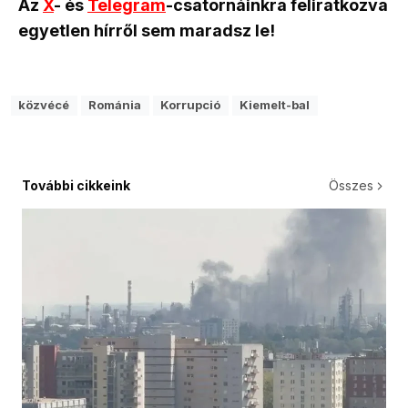
Az
X
- és
Telegram
-csatornáinkra feliratkozva
egyetlen hírről sem maradsz le!
közvécé
Románia
Korrupció
Kiemelt-bal
További cikkeink
Összes