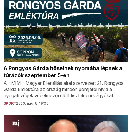
A Rongyos Gárda hőseinek nyomába lépnek a
túrázók szeptember 5-én
A HVIM – Magyar Ellenállás által szervezett 21. Rongyos
Gárda Emléktúra az ország minden pontjáról hívja a
nyugati végek védelmezői előtt tisztelegni vágyókat.
SPORT
2026. aug. 8. 19:00