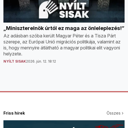
„Miniszterelnök úrtól ez maga az önleleplezés!”
Az adásban szóba került Magyar Péter és a Tisza Párt
szerepe, az Európai Unió migrációs politikája, valamint az
is, hogy mennyire átlátható a magyar politikai elit vagyoni
helyzete.
NYÍLT SISAK
2026. jún. 12. 18:12
Friss hírek
Összes