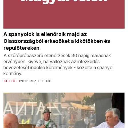
A spanyolok is ellenőrzik majd az
Olaszországból érkezőket a kikötőkben és
repülőtereken
A szúrópróbaszerű ellenőrzések 30 napig maradnak
érvényben, kivéve, ha változnak az intézkedés
bevezetését indokló körülmények - közölte a spanyol
kormány.
KÜLFÖLD
2026. aug. 8. 08:10