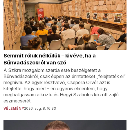
Semmit róluk nélkülük – kivéve, ha a
Bűnvadászokról van szó
A Szikra mozgalom szerda este beszélgetett a
Bűnvadászokról, csak éppen az érintetteket „felejtették el”
meghívni. Az egyik résztvevő, Csepella Olivér azt is
kifejtette, hogy miért – én ugyanis elmentem, hogy
meghallgassam a közte és Hegyi Szabolcs között zajló
eszmecserét.
VÉLEMÉNY
2026. aug. 8. 16:33