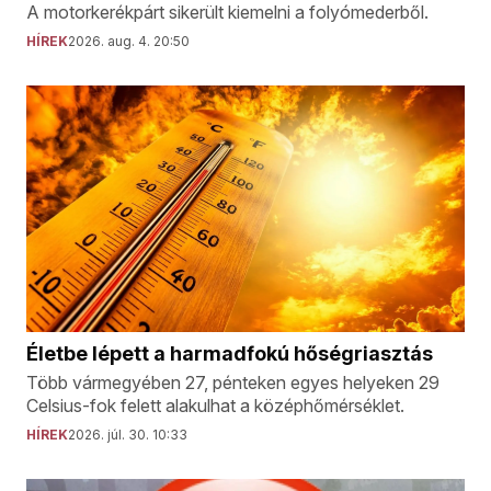
A motorkerékpárt sikerült kiemelni a folyómederből.
HÍREK
2026. aug. 4. 20:50
Életbe lépett a harmadfokú hőségriasztás
Több vármegyében 27, pénteken egyes helyeken 29
Celsius-fok felett alakulhat a középhőmérséklet.
HÍREK
2026. júl. 30. 10:33