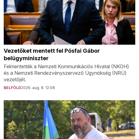
Vezetőket mentett fel Pósfai Gábor
belügyminiszter
Felmentették a Nemzeti Kommunikációs Hivatal (NKOH)
és a Nemzeti Rendezvényszervező Ügynökség (NRÜ)
vezetőjét.
BELFÖLD
2026. aug. 8. 12:08