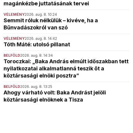
magánkézbe juttatásának tervei
VÉLEMÉNY
2026. aug. 8. 10:24
Semmit róluk nélkülük – kivéve, ha a
Bűnvadászokról van szó
VÉLEMÉNY
2026. aug. 8. 14:42
Tóth Máté: utolsó pillanat
BELFÖLD
2026. aug. 8. 14:34
Toroczkai: „Baka András elmúlt időszakban tett
nyilatkozatai alkalmatlanná teszik őt a
köztársasági elnöki posztra”
BELFÖLD
2026. aug. 8. 13:25
Ahogy várható volt: Baka Andrást jelöli
köztársasági elnöknek a Tisza