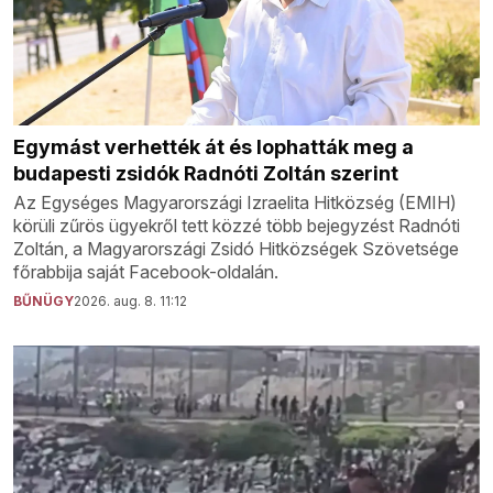
Egymást verhették át és lophatták meg a
budapesti zsidók Radnóti Zoltán szerint
Az Egységes Magyarországi Izraelita Hitközség (EMIH)
körüli zűrös ügyekről tett közzé több bejegyzést Radnóti
Zoltán, a Magyarországi Zsidó Hitközségek Szövetsége
főrabbija saját Facebook-oldalán.
BŰNÜGY
2026. aug. 8. 11:12