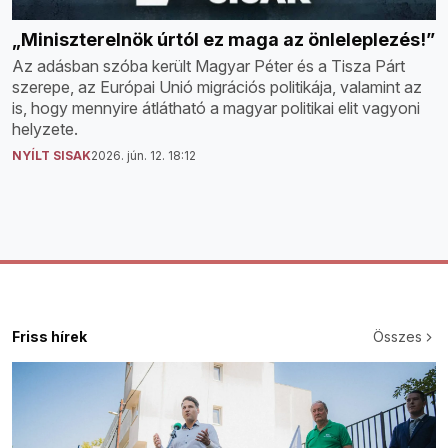
„Miniszterelnök úrtól ez maga az önleleplezés!”
Az adásban szóba került Magyar Péter és a Tisza Párt
szerepe, az Európai Unió migrációs politikája, valamint az
is, hogy mennyire átlátható a magyar politikai elit vagyoni
helyzete.
NYÍLT SISAK
2026. jún. 12. 18:12
Friss hírek
Összes