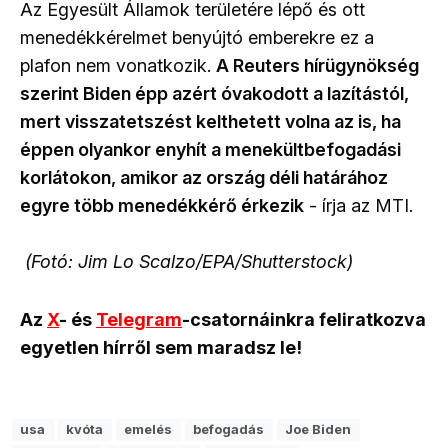
Az Egyesült Államok területére lépő és ott
menedékkérelmet benyújtó emberekre ez a
plafon nem vonatkozik.
A Reuters hírügynökség
szerint Biden épp azért óvakodott a lazítástól,
mert visszatetszést kelthetett volna az is, ha
éppen olyankor enyhít a menekültbefogadási
korlátokon, amikor az ország déli határához
egyre több menedékkérő érkezik
- írja az MTI.
(Fotó: Jim Lo Scalzo/EPA/Shutterstock)
Az
X
- és
Telegram
-csatornáinkra feliratkozva
egyetlen hírről sem maradsz le!
usa
kvóta
emelés
befogadás
Joe Biden