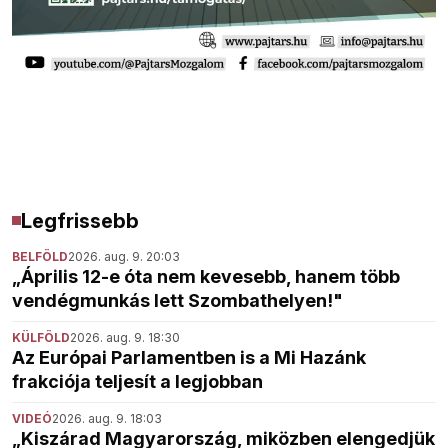
Legfrissebb
BELFÖLD
2026. aug. 9. 20:03
„Április 12-e óta nem kevesebb, hanem több
vendégmunkás lett Szombathelyen!"
KÜLFÖLD
2026. aug. 9. 18:30
Az Európai Parlamentben is a Mi Hazánk
frakciója teljesít a legjobban
VIDEÓ
2026. aug. 9. 18:03
„Kiszárad Magyarország, miközben elengedjük