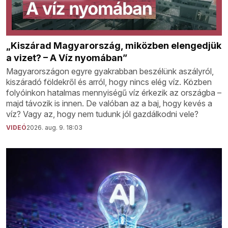
„Kiszárad Magyarország, miközben elengedjük
a vizet? – A Víz nyomában”
Magyarországon egyre gyakrabban beszélünk aszályról,
kiszáradó földekről és arról, hogy nincs elég víz. Közben
folyóinkon hatalmas mennyiségű víz érkezik az országba –
majd távozik is innen. De valóban az a baj, hogy kevés a
víz? Vagy az, hogy nem tudunk jól gazdálkodni vele?
VIDEÓ
2026. aug. 9. 18:03