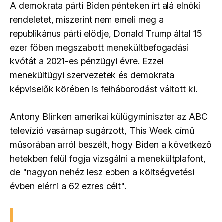
A demokrata párti Biden pénteken írt alá elnöki
rendeletet, miszerint nem emeli meg a
republikánus párti elődje, Donald Trump által 15
ezer főben megszabott menekültbefogadási
kvótát a 2021-es pénzügyi évre. Ezzel
menekültügyi szervezetek és demokrata
képviselők körében is felháborodást váltott ki.
Antony Blinken amerikai külügyminiszter az ABC
televízió vasárnap sugárzott, This Week című
műsorában arról beszélt, hogy Biden a következő
hetekben felül fogja vizsgálni a menekültplafont,
de "nagyon nehéz lesz ebben a költségvetési
évben elérni a 62 ezres célt".