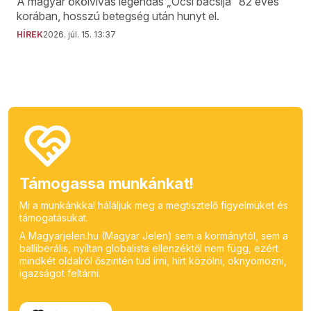
A magyar ökölvívás legendás „Öcsi bácsija” 82 éves
korában, hosszú betegség után hunyt el.
HÍREK
2026. júl. 15. 13:37
Támogassa munkánkat!
Mi a munkánkkal háláljuk meg a megtisztelő figyelmüket és
támogatásukat.
A Magyarjelen.hu (Magyar Jelen) sem a kormánytól, sem a
balliberális, nyíltan globalista ellenzéktől nem függ, ezért
mindkét oldalról őszintén tud írni, hírt közölni, oknyomozni,
igazságot feltárni.