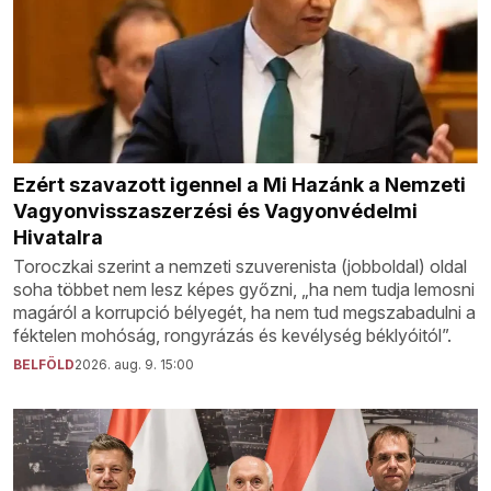
Ezért szavazott igennel a Mi Hazánk a Nemzeti
Vagyonvisszaszerzési és Vagyonvédelmi
Hivatalra
Toroczkai szerint a nemzeti szuverenista (jobboldal) oldal
soha többet nem lesz képes győzni, „ha nem tudja lemosni
magáról a korrupció bélyegét, ha nem tud megszabadulni a
féktelen mohóság, rongyrázás és kevélység béklyóitól”.
BELFÖLD
2026. aug. 9. 15:00