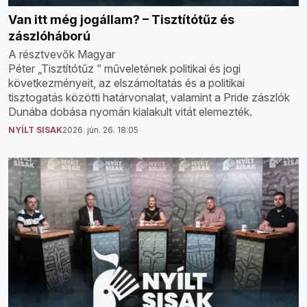
Van itt még jogállam? – Tisztítótűz és
zászlóháború
A résztvevők Magyar
Péter „Tisztítótűz ” műveletének politikai és jogi
következményeit, az elszámoltatás és a politikai
tisztogatás közötti határvonalat, valamint a Pride zászlók
Dunába dobása nyomán kialakult vitát elemezték.
NYÍLT SISAK
2026. jún. 26. 18:05