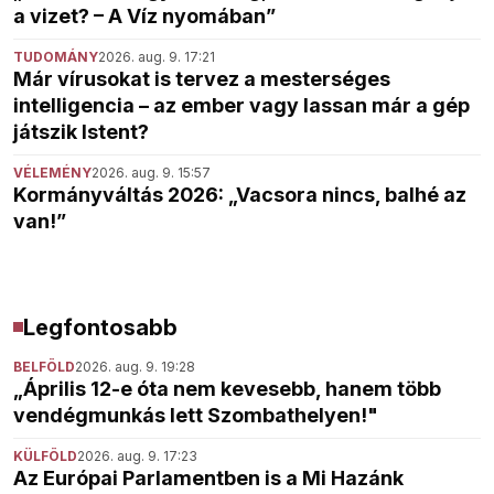
a vizet? – A Víz nyomában”
TUDOMÁNY
2026. aug. 9. 17:21
Már vírusokat is tervez a mesterséges
intelligencia – az ember vagy lassan már a gép
játszik Istent?
VÉLEMÉNY
2026. aug. 9. 15:57
Kormányváltás 2026: „Vacsora nincs, balhé az
van!”
Legfontosabb
BELFÖLD
2026. aug. 9. 19:28
„Április 12-e óta nem kevesebb, hanem több
vendégmunkás lett Szombathelyen!"
KÜLFÖLD
2026. aug. 9. 17:23
Az Európai Parlamentben is a Mi Hazánk