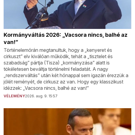
Kormányváltás 2026: „Vacsora nincs, balhé az
van!”
Történelemórán megtanultuk, hogy a „kenyeret és
cirkuszt” elv kiválóan működik, tehát a „tisztelet és
szabadság” pártja (Tisza) „kormányzása” alatt is
tökéletesen beváltja történelmi feladatát. A nagy
„rendszerváltás” után két hónappal sem igazán érezzük a
jólét reményét, de cirkusz az van. Hogy egy klasszikust
idézzek: „Vacsora nincs, balhé az van!”
VÉLEMÉNY
2026. aug. 9. 15:57