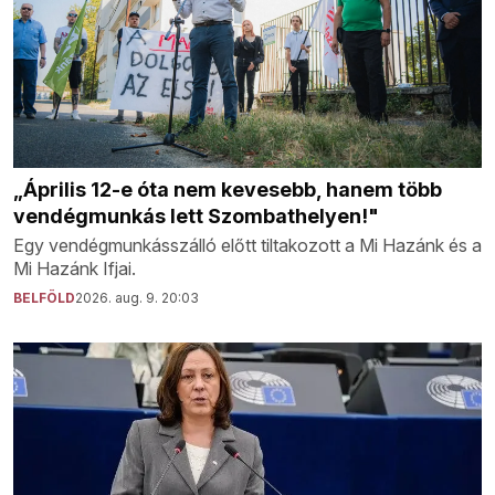
„Április 12-e óta nem kevesebb, hanem több
vendégmunkás lett Szombathelyen!"
Egy vendégmunkásszálló előtt tiltakozott a Mi Hazánk és a
Mi Hazánk Ifjai.
BELFÖLD
2026. aug. 9. 20:03