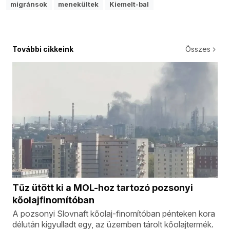
migránsok
menekültek
Kiemelt-bal
További cikkeink
Összes
Tűz ütött ki a MOL-hoz tartozó pozsonyi
kőolajfinomítóban
A pozsonyi Slovnaft kőolaj-finomítóban pénteken kora
délután kigyulladt egy, az üzemben tárolt kőolajtermék.