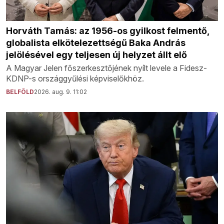
Horváth Tamás: az 1956-os gyilkost felmentő,
globalista elkötelezettségű Baka András
jelölésével egy teljesen új helyzet állt elő
A Magyar Jelen főszerkesztőjének nyílt levele a Fidesz-
KDNP-s országgyűlési képviselőkhöz.
BELFÖLD
2026. aug. 9. 11:02