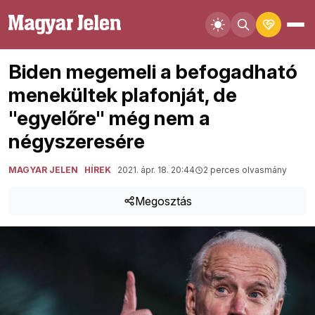
Biden megemeli a befogadható
menekültek plafonját, de
"egyelőre" még nem a
négyszeresére
MAGYAR JELEN
HÍREK
2021. ápr. 18. 20:44
2 perces olvasmány
Megosztás