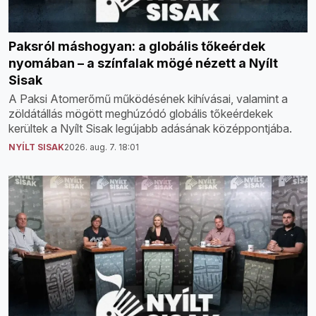
Paksról máshogyan: a globális tőkeérdek
nyomában – a színfalak mögé nézett a Nyílt
Sisak
A Paksi Atomerőmű működésének kihívásai, valamint a
zöldátállás mögött meghúzódó globális tőkeérdekek
kerültek a Nyílt Sisak legújabb adásának középpontjába.
NYÍLT SISAK
2026. aug. 7. 18:01