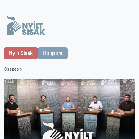
Nyílt Sisak
Holtpont
Összes