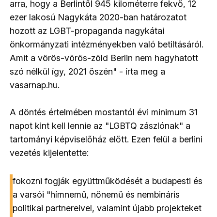
arra, hogy a Berlintől 945 kilométerre fekvő, 12
ezer lakosú Nagykáta 2020-ban határozatot
hozott az LGBT-propaganda nagykátai
önkormányzati intézményekben való betiltásáról.
Amit a vörös-vörös-zöld Berlin nem hagyhatott
szó nélkül így, 2021 őszén" - írta meg a
vasarnap.hu.
A döntés értelmében mostantól évi minimum 31
napot kint kell lennie az "LGBTQ zászlónak" a
tartományi képviselőház előtt. Ezen felül a berlini
vezetés kijelentette:
fokozni fogják együttműködését a budapesti és
a varsói "hímnemű, nőnemű és nembináris
politikai partnereivel, valamint újabb projekteket