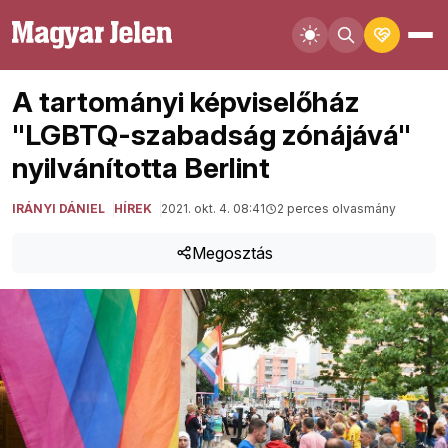
A tartományi képviselőház
"LGBTQ-szabadság zónájává"
nyilvánította Berlint
IRÁNYI DÁNIEL
HÍREK
2021. okt. 4. 08:41
2 perces olvasmány
Megosztás