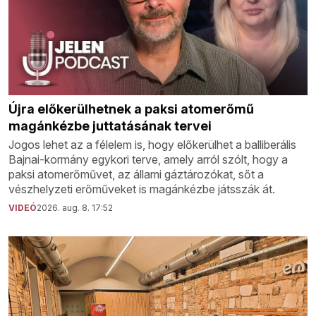
Újra előkerülhetnek a paksi atomerőmű
magánkézbe juttatásának tervei
Jogos lehet az a félelem is, hogy előkerülhet a balliberális
Bajnai-kormány egykori terve, amely arról szólt, hogy a
paksi atomerőművet, az állami gáztározókat, sőt a
vészhelyzeti erőműveket is magánkézbe játsszák át.
VIDEÓ
2026. aug. 8. 17:52