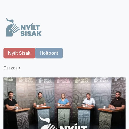
Nyílt Sisak
Holtpont
Összes