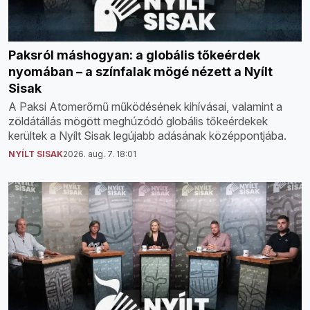
Paksról máshogyan: a globális tőkeérdek
nyomában – a színfalak mögé nézett a Nyílt
Sisak
A Paksi Atomerőmű működésének kihívásai, valamint a
zöldátállás mögött meghúzódó globális tőkeérdekek
kerültek a Nyílt Sisak legújabb adásának középpontjába.
NYÍLT SISAK
2026. aug. 7. 18:01