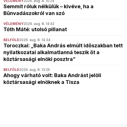
VÉLEMÉNY
2026. aug. 8. 10:24
Semmit róluk nélkülük – kivéve, ha a
Bűnvadászokról van szó
VÉLEMÉNY
2026. aug. 8. 14:42
Tóth Máté: utolsó pillanat
BELFÖLD
2026. aug. 8. 14:34
Toroczkai: „Baka András elmúlt időszakban tett
nyilatkozatai alkalmatlanná teszik őt a
köztársasági elnöki posztra”
BELFÖLD
2026. aug. 8. 13:25
Ahogy várható volt: Baka Andrást jelöli
köztársasági elnöknek a Tisza