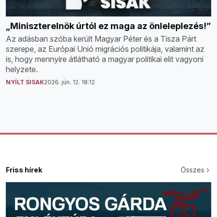
„Miniszterelnök úrtól ez maga az önleleplezés!”
Az adásban szóba került Magyar Péter és a Tisza Párt
szerepe, az Európai Unió migrációs politikája, valamint az
is, hogy mennyire átlátható a magyar politikai elit vagyoni
helyzete.
NYÍLT SISAK
2026. jún. 12. 18:12
Friss hírek
Összes