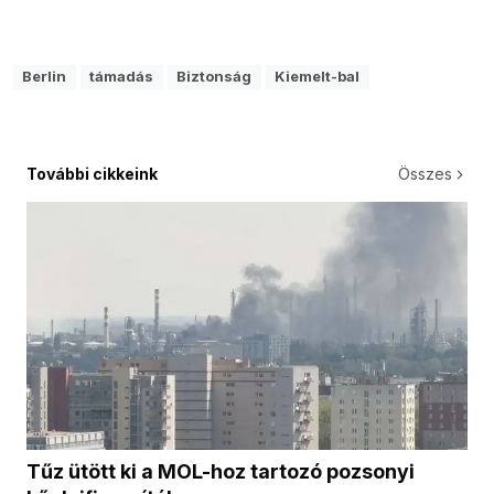
Berlin
támadás
Biztonság
Kiemelt-bal
További cikkeink
Összes
Tűz ütött ki a MOL-hoz tartozó pozsonyi