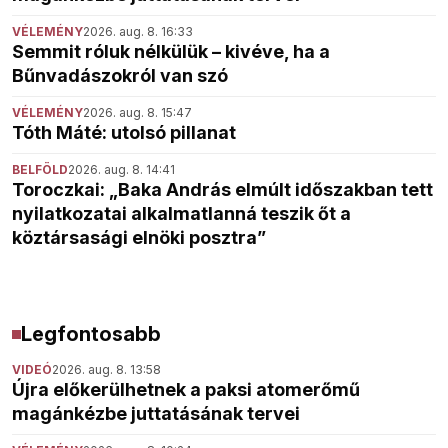
VÉLEMÉNY
2026. aug. 8. 16:33
Semmit róluk nélkülük – kivéve, ha a
Bűnvadászokról van szó
VÉLEMÉNY
2026. aug. 8. 15:47
Tóth Máté: utolsó pillanat
BELFÖLD
2026. aug. 8. 14:41
Toroczkai: „Baka András elmúlt időszakban tett
nyilatkozatai alkalmatlanná teszik őt a
köztársasági elnöki posztra”
Legfontosabb
VIDEÓ
2026. aug. 8. 13:58
Újra előkerülhetnek a paksi atomerőmű
magánkézbe juttatásának tervei