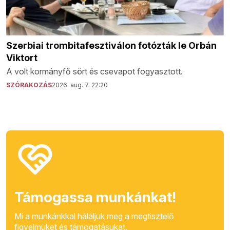
Szerbiai trombitafesztiválon fotózták le Orbán
Viktort
A volt kormányfő sört és csevapot fogyasztott.
SZÓRAKOZÁS
2026. aug. 7. 22:20
Támogassa munkánkat!
Mi a munkánkkal háláljuk meg a megtisztelő
figyelmüket és támogatásukat.