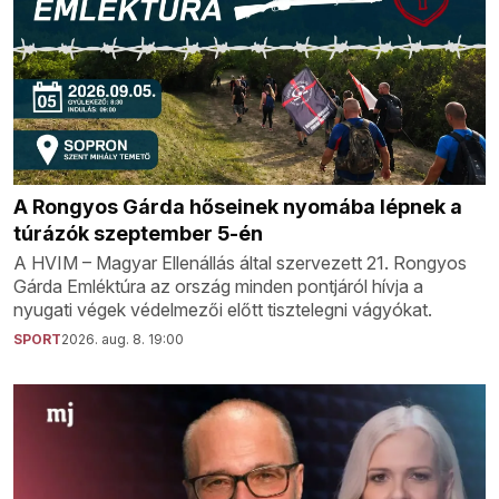
A Rongyos Gárda hőseinek nyomába lépnek a
túrázók szeptember 5-én
A HVIM – Magyar Ellenállás által szervezett 21. Rongyos
Gárda Emléktúra az ország minden pontjáról hívja a
nyugati végek védelmezői előtt tisztelegni vágyókat.
SPORT
2026. aug. 8. 19:00