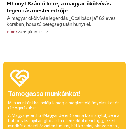
Elhunyt Szántó Imre, a magyar ökölvívás
legendás mesteredzője
A magyar ökölvívás legendás „Öcsi bácsija” 82 éves
korában, hosszú betegség után hunyt el.
HÍREK
2026. júl. 15. 13:37
Támogassa munkánkat!
Mi a munkánkkal háláljuk meg a megtisztelő figyelmüket és
támogatásukat.
A Magyarjelen.hu (Magyar Jelen) sem a kormánytól, sem a
balliberális, nyíltan globalista ellenzéktől nem függ, ezért
mindkét oldalról őszintén tud írni, hírt közölni, oknyomozni,