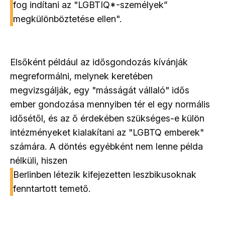
fog indítani az "LGBTIQ*-személyek”
megkülönböztetése ellen".
Elsőként például az idősgondozás kívánják
megreformálni, melynek keretében
megvizsgálják, egy "másságát vállaló" idős
ember gondozása mennyiben tér el egy normális
idősétől, és az ő érdekében szükséges-e külön
intézményeket kialakítani az "LGBTQ emberek"
számára. A döntés egyébként nem lenne példa
nélküli, hiszen
Berlinben létezik kifejezetten leszbikusoknak
fenntartott temető.