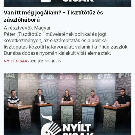
Van itt még jogállam? – Tisztítótűz és
zászlóháború
A résztvevők Magyar
Péter „Tisztítótűz ” műveletének politikai és jogi
következményeit, az elszámoltatás és a politikai
tisztogatás közötti határvonalat, valamint a Pride zászlók
Dunába dobása nyomán kialakult vitát elemezték.
NYÍLT SISAK
2026. jún. 26. 18:05