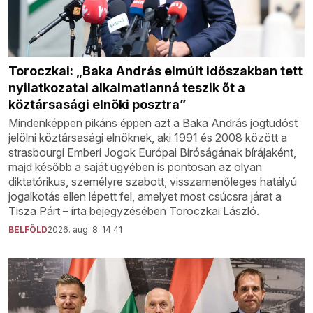
Toroczkai: „Baka András elmúlt időszakban tett
nyilatkozatai alkalmatlanná teszik őt a
köztársasági elnöki posztra”
Mindenképpen pikáns éppen azt a Baka András jogtudóst
jelölni köztársasági elnöknek, aki 1991 és 2008 között a
strasbourgi Emberi Jogok Európai Bíróságának bírájaként,
majd később a saját ügyében is pontosan az olyan
diktatórikus, személyre szabott, visszamenőleges hatályú
jogalkotás ellen lépett fel, amelyet most csúcsra járat a
Tisza Párt – írta bejegyzésében Toroczkai László.
BELFÖLD
2026. aug. 8. 14:41