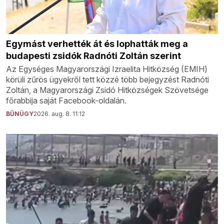
Egymást verhették át és lophatták meg a
budapesti zsidók Radnóti Zoltán szerint
Az Egységes Magyarországi Izraelita Hitközség (EMIH)
körüli zűrös ügyekről tett közzé több bejegyzést Radnóti
Zoltán, a Magyarországi Zsidó Hitközségek Szövetsége
főrabbija saját Facebook-oldalán.
BŰNÜGY
2026. aug. 8. 11:12