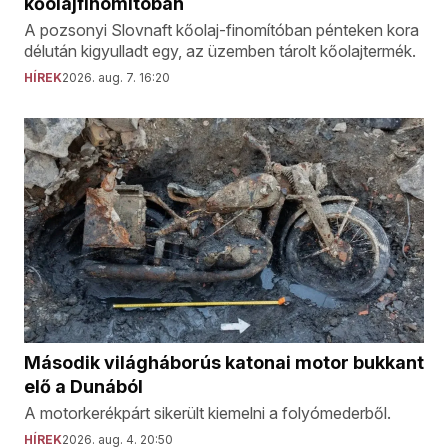
kőolajfinomítóban
A pozsonyi Slovnaft kőolaj-finomítóban pénteken kora
délután kigyulladt egy, az üzemben tárolt kőolajtermék.
HÍREK
2026. aug. 7. 16:20
Második világháborús katonai motor bukkant
elő a Dunából
A motorkerékpárt sikerült kiemelni a folyómederből.
HÍREK
2026. aug. 4. 20:50