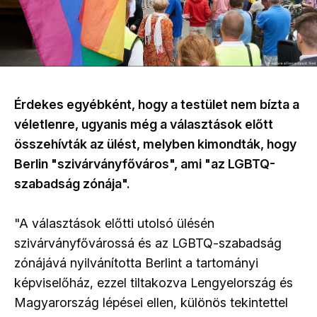
Érdekes egyébként, hogy a testület nem bízta a
véletlenre, ugyanis még a választások előtt
összehívták az ülést, melyben kimondták, hogy
Berlin "szivárványfőváros", ami "az LGBTQ-
szabadság zónája".
"A választások előtti utolsó ülésén
szivárványfővárossá és az LGBTQ-szabadság
zónájává nyilvánította Berlint a tartományi
képviselőház, ezzel tiltakozva Lengyelország és
Magyarország lépései ellen, különös tekintettel