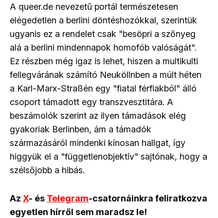
A queer.de nevezetű portál természetesen
elégedetlen a berlini döntéshozókkal, szerintük
ugyanis ez a rendelet csak "besöpri a szőnyeg
alá a berlini mindennapok homofób valóságát".
Ez részben még igaz is lehet, hiszen a multikulti
fellegvárának számító Neuköllnben a múlt héten
a Karl-Marx-Straßén egy "fiatal férfiakból" álló
csoport támadott egy transzvesztitára. A
beszámolók szerint az ilyen támadások elég
gyakoriak Berlinben, ám a támadók
származásáról mindenki kínosan hallgat, így
higgyük el a "függetlenobjektív" sajtónak, hogy a
szélsőjobb a hibás.
Az
X
- és
Telegram
-csatornáinkra feliratkozva
egyetlen hírről sem maradsz le!