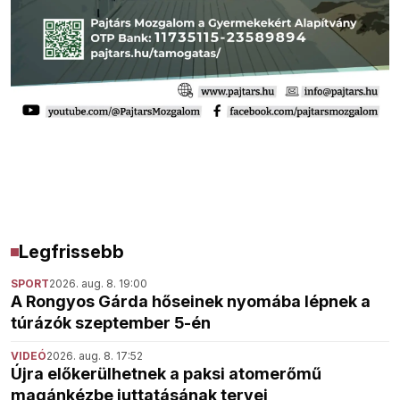
Legfrissebb
SPORT
2026. aug. 8. 19:00
A Rongyos Gárda hőseinek nyomába lépnek a
túrázók szeptember 5-én
VIDEÓ
2026. aug. 8. 17:52
Újra előkerülhetnek a paksi atomerőmű
magánkézbe juttatásának tervei