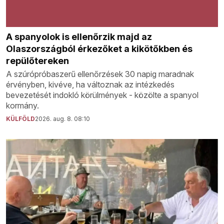
A spanyolok is ellenőrzik majd az
Olaszországból érkezőket a kikötőkben és
repülőtereken
A szúrópróbaszerű ellenőrzések 30 napig maradnak
érvényben, kivéve, ha változnak az intézkedés
bevezetését indokló körülmények - közölte a spanyol
kormány.
KÜLFÖLD
2026. aug. 8. 08:10