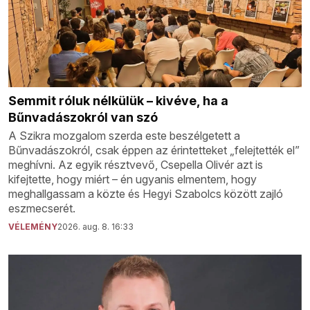
Semmit róluk nélkülük – kivéve, ha a
Bűnvadászokról van szó
A Szikra mozgalom szerda este beszélgetett a
Bűnvadászokról, csak éppen az érintetteket „felejtették el”
meghívni. Az egyik résztvevő, Csepella Olivér azt is
kifejtette, hogy miért – én ugyanis elmentem, hogy
meghallgassam a közte és Hegyi Szabolcs között zajló
eszmecserét.
VÉLEMÉNY
2026. aug. 8. 16:33