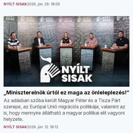
NYÍLT SISAK
2026. jún. 26. 18:05
„Miniszterelnök úrtól ez maga az önleleplezés!”
Az adásban szóba került Magyar Péter és a Tisza Párt
szerepe, az Európai Unió migrációs politikája, valamint az
is, hogy mennyire átlátható a magyar politikai elit vagyoni
helyzete.
NYÍLT SISAK
2026. jún. 12. 18:12