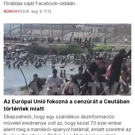
főrabbija saját Facebook-oldalán.
BŰNÜGY
2026. aug. 8. 11:12
Az Európai Unió fokozná a cenzúrát a Ceutában
történtek miatt
Elképzelhető, hogy egy szándékos dezinformációs
művelet eredménye volt az, hogy közel 70 ezer ember
jelent meg a marokkói-spanyol határnál, emiatt szeretné az