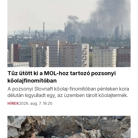
Tűz ütött ki a MOL-hoz tartozó pozsonyi
kőolajfinomítóban
A pozsonyi Slovnaft kőolaj-finomítóban pénteken kora
délután kigyulladt egy, az üzemben tárolt kőolajtermék.
HÍREK
2026. aug. 7. 16:20