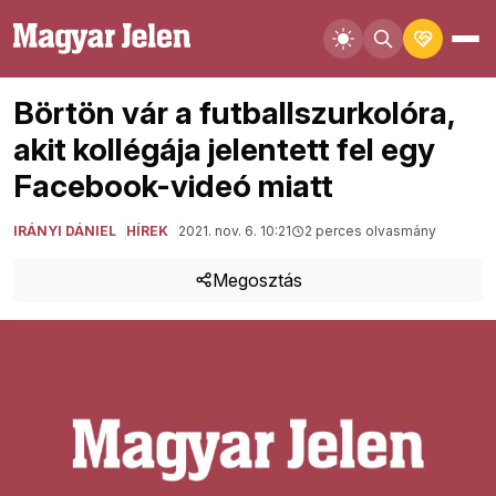
Börtön vár a futballszurkolóra,
akit kollégája jelentett fel egy
Facebook-videó miatt
IRÁNYI DÁNIEL
HÍREK
2021. nov. 6. 10:21
2 perces olvasmány
Megosztás