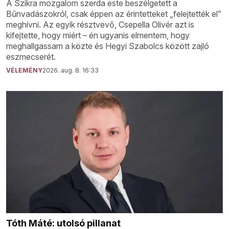
A Szikra mozgalom szerda este beszélgetett a
Bűnvadászokról, csak éppen az érintetteket „felejtették el”
meghívni. Az egyik résztvevő, Csepella Olivér azt is
kifejtette, hogy miért – én ugyanis elmentem, hogy
meghallgassam a közte és Hegyi Szabolcs között zajló
eszmecserét.
VÉLEMÉNY
2026. aug. 8. 16:33
Tóth Máté: utolsó pillanat