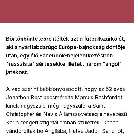
Börtönbüntetésre ítélték azt a futballszurkolót,
aki a nyári labdarúgó Európa-bajnokság döntője
után, egy élő Facebook-bejelentkezésben
"rasszista" sértésekkel illetett három "angol"
játékost.
A vád szerint bebizonyosodott, hogy az 52 éves
Jonathon Best becsmérelte Marcus Rashfordot,
kinek nagyszülei még nagyszülei a Saint
Christopher és Nevis Államszövetség elnevezésű
Karib-tengeri szigetállamban születtek. Onnan
vándoroltak be Angliába, illetve Jadon Sanchót,