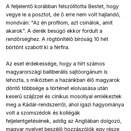
A feljelentő korábban felszólította Bestet, hogy
vegye le a posztot, de ő erre nem volt hajlandó,
mondván: "Az én profilom, azt csinálok, amit
akarok". A derék besúgó ekkor fordult a
rendőrséghez. A rögtönítélő bíróság 10 hét
börtönt szabott ki a férfira.
Az eset érdekessége, hogy a hírt számos
magyarországi balliberális sajtóorgánum is
lehozta, s miközben a hazánkban élő magyarok
döntő többsége a történet elolvasása után
keserű szájízzel és cinikus mosollyal emlékeztek
meg a Kádár-rendszerről, ahol igazi hagyománya
volt a szomszédok és kollégák
feljelentgetésének, addig az Angliában dolgozó,
magyar nyelvet beszélő hozzászólók egy része