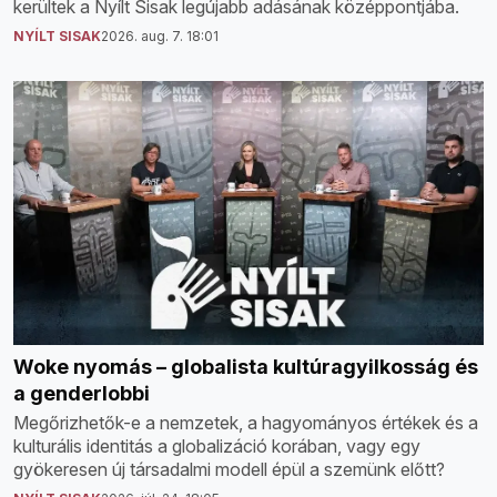
kerültek a Nyílt Sisak legújabb adásának középpontjába.
NYÍLT SISAK
2026. aug. 7. 18:01
Woke nyomás – globalista kultúragyilkosság és
a genderlobbi
Megőrizhetők-e a nemzetek, a hagyományos értékek és a
kulturális identitás a globalizáció korában, vagy egy
gyökeresen új társadalmi modell épül a szemünk előtt?