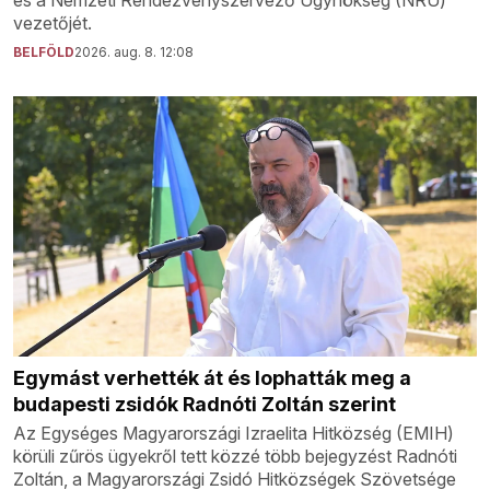
vezetőjét.
BELFÖLD
2026. aug. 8. 12:08
Egymást verhették át és lophatták meg a
budapesti zsidók Radnóti Zoltán szerint
Az Egységes Magyarországi Izraelita Hitközség (EMIH)
körüli zűrös ügyekről tett közzé több bejegyzést Radnóti
Zoltán, a Magyarországi Zsidó Hitközségek Szövetsége