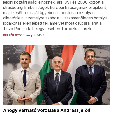
jelölni köztársasági elnöknek, aki 1991 és 2008 között a
strasbourgi Emberi Jogok Európai Bíróságának bírájaként,
majd később a saját ügyében is pontosan az olyan
diktatórikus, személyre szabott, visszamenőleges hatályú
jogalkotás ellen lépett fel, amelyet most csúcsra járat a
Tisza Párt – írta bejegyzésében Toroczkai László.
BELFÖLD
2026. aug. 8. 14:41
Ahogy várható volt: Baka Andrást jelöli