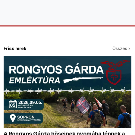
Friss hírek
Összes
A Rongyos Gárda hőseinek nyomába lépnek a