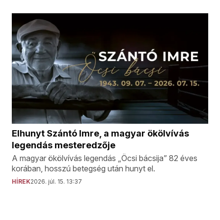
Elhunyt Szántó Imre, a magyar ökölvívás
legendás mesteredzője
A magyar ökölvívás legendás „Öcsi bácsija” 82 éves
korában, hosszú betegség után hunyt el.
HÍREK
2026. júl. 15. 13:37