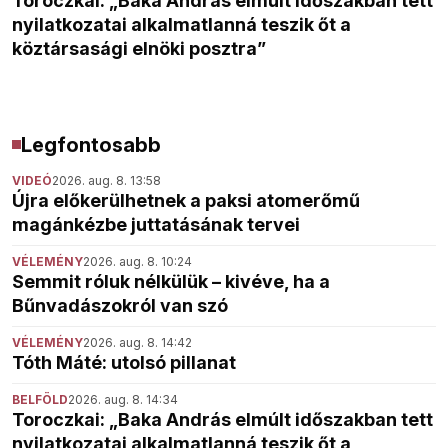
Toroczkai: „Baka András elmúlt időszakban tett
nyilatkozatai alkalmatlanná teszik őt a
köztársasági elnöki posztra”
Legfontosabb
VIDEÓ
2026. aug. 8. 13:58
Újra előkerülhetnek a paksi atomerőmű
magánkézbe juttatásának tervei
VÉLEMÉNY
2026. aug. 8. 10:24
Semmit róluk nélkülük – kivéve, ha a
Bűnvadászokról van szó
VÉLEMÉNY
2026. aug. 8. 14:42
Tóth Máté: utolsó pillanat
BELFÖLD
2026. aug. 8. 14:34
Toroczkai: „Baka András elmúlt időszakban tett
nyilatkozatai alkalmatlanná teszik őt a