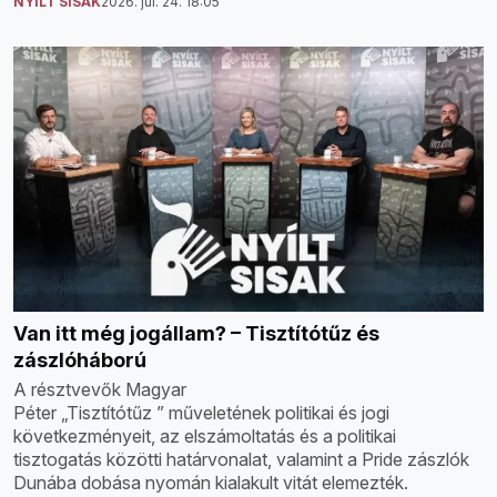
NYÍLT SISAK
2026. júl. 24. 18:05
Van itt még jogállam? – Tisztítótűz és
zászlóháború
A résztvevők Magyar
Péter „Tisztítótűz ” műveletének politikai és jogi
következményeit, az elszámoltatás és a politikai
tisztogatás közötti határvonalat, valamint a Pride zászlók
Dunába dobása nyomán kialakult vitát elemezték.