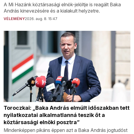
A Mi Hazánk köztársasági elnök-jelöltje is reagált Baka
András kinevezésére és a kialakult helyzetre.
VÉLEMÉNY
2026. aug. 8. 15:47
Toroczkai: „Baka András elmúlt időszakban tett
nyilatkozatai alkalmatlanná teszik őt a
köztársasági elnöki posztra”
Mindenképpen pikáns éppen azt a Baka András jogtudóst