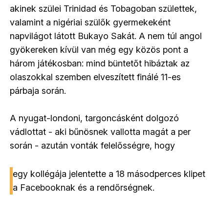
akinek szülei Trinidad és Tobagoban születtek,
valamint a nigériai szülők gyermekeként
napvilágot látott Bukayo Sakát. A nem túl angol
gyökereken kívül van még egy közös pont a
három játékosban: mind büntetőt hibáztak az
olaszokkal szemben elveszített finálé 11-es
párbaja során.
A nyugat-londoni, targoncásként dolgozó
vádlottat - aki bűnösnek vallotta magát a per
során - azután vonták felelősségre, hogy
egy kollégája jelentette a 18 másodperces klipet
a Facebooknak és a rendőrségnek.