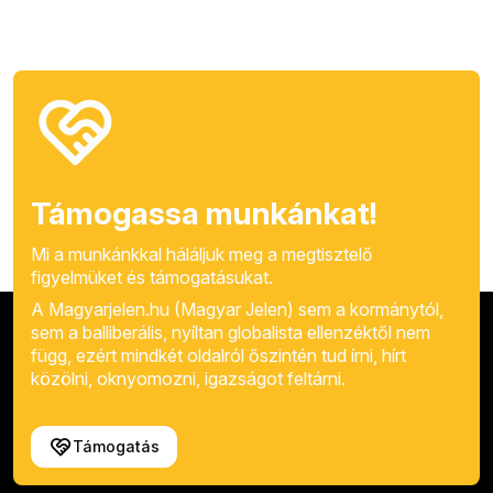
Támogassa munkánkat!
Mi a munkánkkal háláljuk meg a megtisztelő
figyelmüket és támogatásukat.
A Magyarjelen.hu (Magyar Jelen) sem a kormánytól,
sem a balliberális, nyíltan globalista ellenzéktől nem
függ, ezért mindkét oldalról őszintén tud írni, hírt
közölni, oknyomozni, igazságot feltárni.
Támogatás