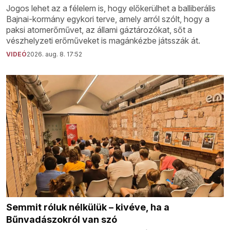
Jogos lehet az a félelem is, hogy előkerülhet a balliberális
Bajnai-kormány egykori terve, amely arról szólt, hogy a
paksi atomerőművet, az állami gáztározókat, sőt a
vészhelyzeti erőműveket is magánkézbe játsszák át.
VIDEÓ
2026. aug. 8. 17:52
Semmit róluk nélkülük – kivéve, ha a
Bűnvadászokról van szó