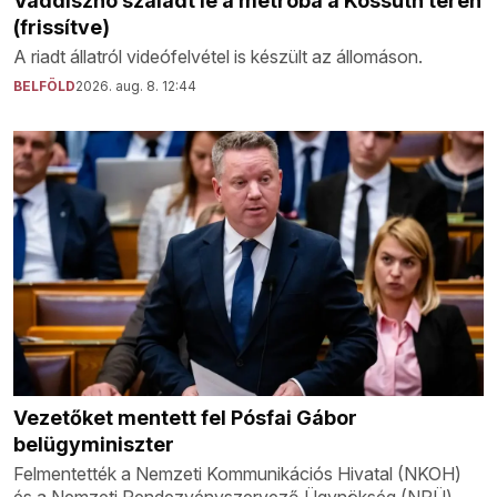
Vaddisznó szaladt le a metróba a Kossuth téren
(frissítve)
A riadt állatról videófelvétel is készült az állomáson.
BELFÖLD
2026. aug. 8. 12:44
Vezetőket mentett fel Pósfai Gábor
belügyminiszter
Felmentették a Nemzeti Kommunikációs Hivatal (NKOH)
és a Nemzeti Rendezvényszervező Ügynökség (NRÜ)