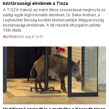
köztársasági elnöknek a Tisza
A TISZA-frakció az imént titkos szavazással meghozta az
eddigi egyik legfontosabb döntését: Dr. Baka Andrást, a
Legfelsőbb Bíróság korábbi elnökét jelöljük Magyarország
köztársasági elnökének. A Mi Hazánk Mozgalom jelöltje
Tóth Máté.
BELFÖLD
2026. aug. 8. 13:31