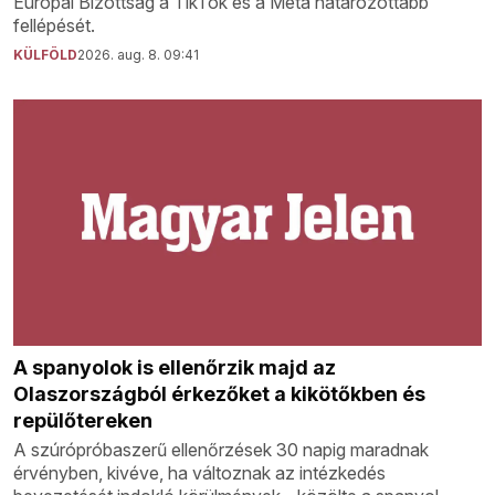
Európai Bizottság a TikTok és a Meta határozottabb
fellépését.
KÜLFÖLD
2026. aug. 8. 09:41
A spanyolok is ellenőrzik majd az
Olaszországból érkezőket a kikötőkben és
repülőtereken
A szúrópróbaszerű ellenőrzések 30 napig maradnak
érvényben, kivéve, ha változnak az intézkedés