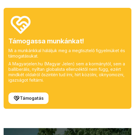
Támogassa munkánkat!
Mi a munkánkkal háláljuk meg a megtisztelő figyelmüket és
támogatásukat.
A Magyarjelen.hu (Magyar Jelen) sem a kormánytól, sem a
balliberális, nyíltan globalista ellenzéktől nem függ, ezért
mindkét oldalról őszintén tud írni, hírt közölni, oknyomozni,
igazságot feltárni.
Támogatás