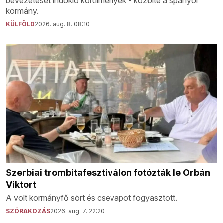
bevezetését indokló körülmények - közölte a spanyol
kormány.
KÜLFÖLD
2026. aug. 8. 08:10
Szerbiai trombitafesztiválon fotózták le Orbán
Viktort
A volt kormányfő sört és csevapot fogyasztott.
SZÓRAKOZÁS
2026. aug. 7. 22:20