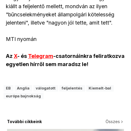
kiállt a feljelentő mellett, mondván az ilyen
"bűncselekményeket állampolgári kötelesség
jelenteni", illetve "nagyon jól tette, amit tett".
MTI nyomán
Az
X
- és
Telegram
-csatornáinkra feliratkozva
egyetlen hírről sem maradsz le!
EB
Anglia
válogatott
feljelentés
Kiemelt-bal
európa bajnokság
További cikkeink
Összes