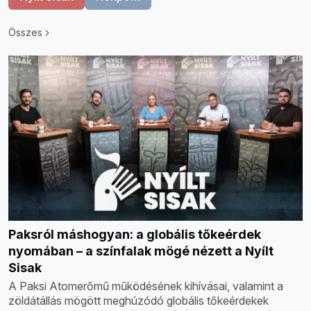
Összes
Paksról máshogyan: a globális tőkeérdek
nyomában – a színfalak mögé nézett a Nyílt
Sisak
A Paksi Atomerőmű működésének kihívásai, valamint a
zöldátállás mögött meghúzódó globális tőkeérdekek