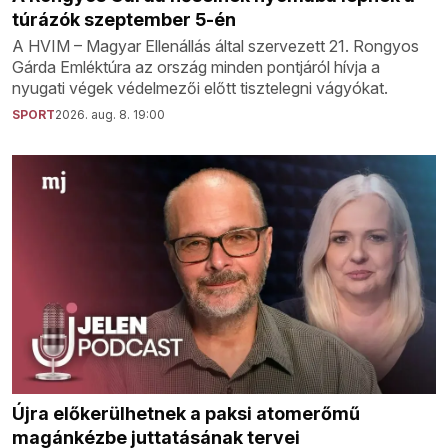
túrázók szeptember 5-én
A HVIM – Magyar Ellenállás által szervezett 21. Rongyos
Gárda Emléktúra az ország minden pontjáról hívja a
nyugati végek védelmezői előtt tisztelegni vágyókat.
SPORT
2026. aug. 8. 19:00
Újra előkerülhetnek a paksi atomerőmű
magánkézbe juttatásának tervei