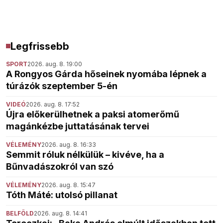
Legfrissebb
SPORT
2026. aug. 8. 19:00
A Rongyos Gárda hőseinek nyomába lépnek a
túrázók szeptember 5-én
VIDEÓ
2026. aug. 8. 17:52
Újra előkerülhetnek a paksi atomerőmű
magánkézbe juttatásának tervei
VÉLEMÉNY
2026. aug. 8. 16:33
Semmit róluk nélkülük – kivéve, ha a
Bűnvadászokról van szó
VÉLEMÉNY
2026. aug. 8. 15:47
Tóth Máté: utolsó pillanat
BELFÖLD
2026. aug. 8. 14:41