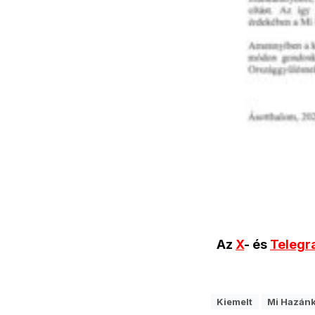
Az
X
- és
Teleg
Kiemelt
Mi Hazán