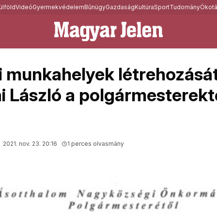
ülföld
Videó
Gyermekvédelem
Bűnügy
Gazdaság
Kultúra
Sport
Tudomány
Ökotá
 munkahelyek létrehozását
i László a polgármesterektő
2021. nov. 23. 20:16
1 perces olvasmány