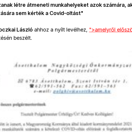
zanak létre átmeneti munkahelyeket azok számára, ak
tására sem kérték a Covid-oltást"
oczkai László
ahhoz a nyílt levélhez,
">amelyről elősz
ésén beszélt.