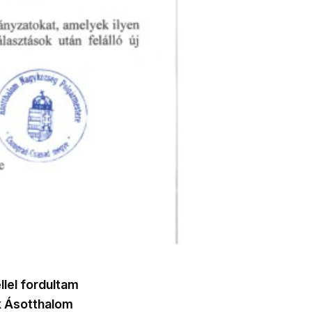
llel fordultam
k Ásotthalom