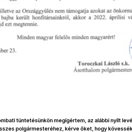
mbati tüntetésünkön megígértem, az alábbi nyílt levé
sszes polgármesteréhez, kérve őket, hogy kövessé