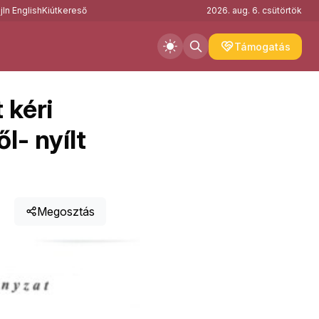
j
In English
Kiútkereső
2026. aug. 6. csütörtök
Támogatás
 kéri
l- nyílt
Megosztás