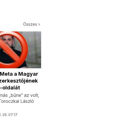
Összes
a Meta a Magyar
zerkesztőjének
-oldalát
ás „bűne“ az volt,
 Toroczkai László
l. 29. 07:17