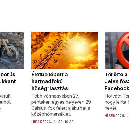
áborús
Törölte 
Életbe lépett a
ukkant
Jelen fős
harmadfokú
Facebook
hőségriasztás
erült
Horváth Tam
Több vármegyében 27,
erből.
hogy leírta
pénteken egyes helyeken 29
nevét.
Celsius-fok felett alakulhat a
0
középhőmérséklet.
HÍREK
2026. jú
HÍREK
2026. júl. 30. 10:33