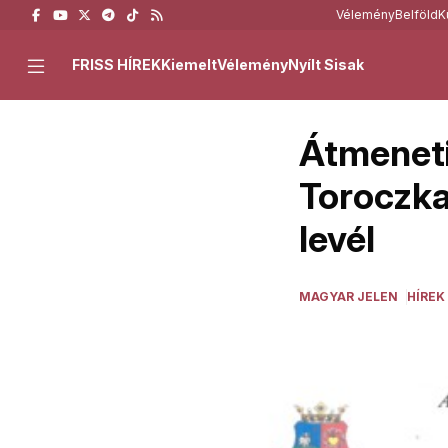
Vélemény
Belföld
K
FRISS HÍREK
Kiemelt
Vélemény
Nyílt Sisak
Átmeneti
Toroczka
levél
MAGYAR JELEN
HÍREK