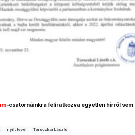
ram
-csatornáinkra feliratkozva egyetlen hírről sem
k
nyílt levél
Toroczkai László