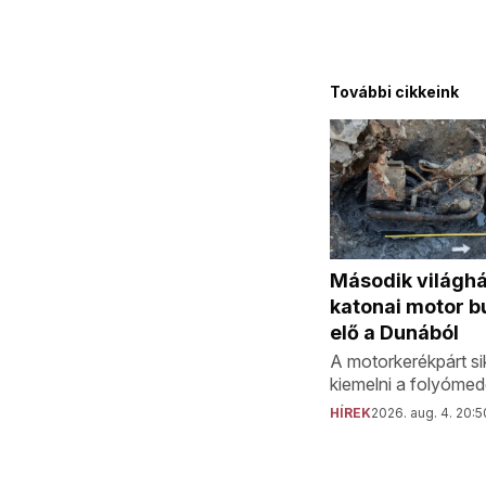
További cikkeink
Második világh
katonai motor b
elő a Dunából
A motorkerékpárt sik
kiemelni a folyómed
HÍREK
2026. aug. 4. 20:5