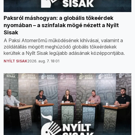
Paksról máshogyan: a globális tőkeérdek
nyomában – a színfalak mögé nézett a Nyílt
Sisak
A Paksi Atomerőmű működésének kihívásai, valamint a
zöldátállás mögött meghúzódó globális tőkeérdekek
kerültek a Nyílt Sisak legújabb adásának középpontjába.
NYÍLT SISAK
2026. aug. 7. 18:01