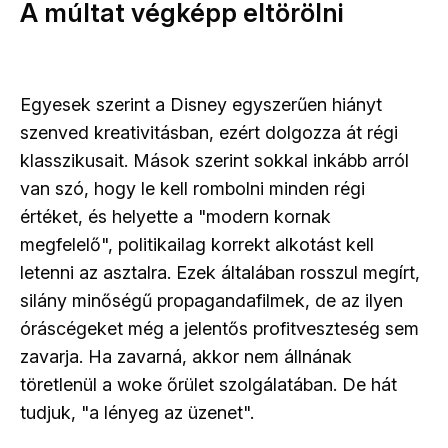
A múltat végképp eltörölni
Egyesek szerint a Disney egyszerűen hiányt
szenved kreativitásban, ezért dolgozza át régi
klasszikusait. Mások szerint sokkal inkább arról
van szó, hogy le kell rombolni minden régi
értéket, és helyette a "modern kornak
megfelelő", politikailag korrekt alkotást kell
letenni az asztalra. Ezek általában rosszul megírt,
silány minőségű propagandafilmek, de az ilyen
óráscégeket még a jelentős profitveszteség sem
zavarja. Ha zavarná, akkor nem állnának
töretlenül a woke őrület szolgálatában. De hát
tudjuk, "a lényeg az üzenet".