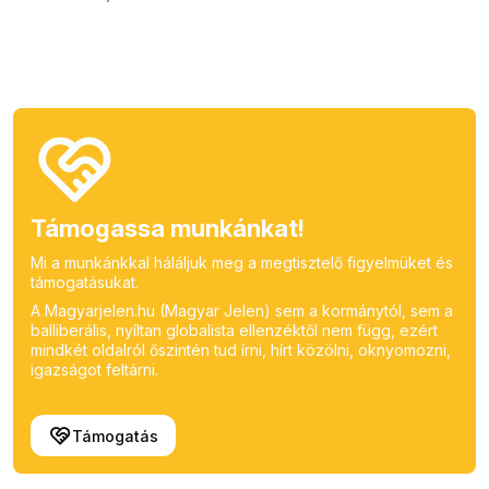
Támogassa munkánkat!
Mi a munkánkkal háláljuk meg a megtisztelő figyelmüket és
támogatásukat.
A Magyarjelen.hu (Magyar Jelen) sem a kormánytól, sem a
balliberális, nyíltan globalista ellenzéktől nem függ, ezért
mindkét oldalról őszintén tud írni, hírt közölni, oknyomozni,
igazságot feltárni.
Támogatás