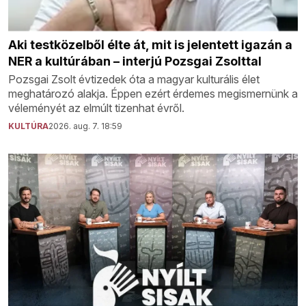
Aki testközelből élte át, mit is jelentett igazán a
NER a kultúrában – interjú Pozsgai Zsolttal
Pozsgai Zsolt évtizedek óta a magyar kulturális élet
meghatározó alakja. Éppen ezért érdemes megismernünk a
véleményét az elmúlt tizenhat évről.
KULTÚRA
2026. aug. 7. 18:59