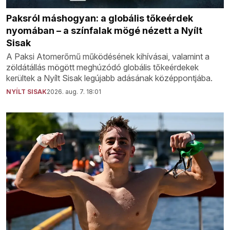
Paksról máshogyan: a globális tőkeérdek
nyomában – a színfalak mögé nézett a Nyílt
Sisak
A Paksi Atomerőmű működésének kihívásai, valamint a
zöldátállás mögött meghúzódó globális tőkeérdekek
kerültek a Nyílt Sisak legújabb adásának középpontjába.
NYÍLT SISAK
2026. aug. 7. 18:01