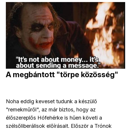
A megbántott "törpe közösség"
Noha eddig keveset tudunk a készülő
"remekműről", az már biztos, hogy az
élőszereplős Hófehérke is hűen követi a
szélsőliberálisok előírásait. Először a Trónok