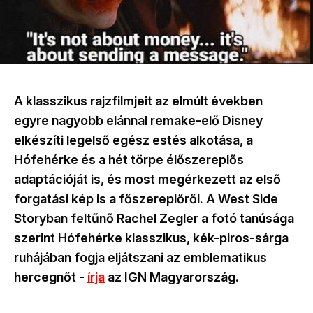
A klasszikus rajzfilmjeit az elmúlt években
egyre nagyobb elánnal remake-elő Disney
elkészíti legelső egész estés alkotása, a
Hófehérke és a hét törpe élőszereplős
adaptációját is, és most megérkezett az első
forgatási kép is a főszereplőről. A West Side
Storyban feltűnő Rachel Zegler a fotó tanúsága
szerint Hófehérke klasszikus, kék-piros-sárga
ruhájában fogja eljátszani az emblematikus
hercegnőt -
írja
az IGN Magyarország.