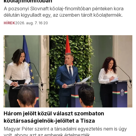
kőolajfinomítóban
A pozsonyi Slovnaft kőolaj-finomítóban pénteken kora
délután kigyulladt egy, az üzemben tárolt kőolajtermék.
HÍREK
2026. aug. 7. 16:20
Három jelölt közül választ szombaton
köztársaságielnök-jelöltet a Tisza
Magyar Péter szerint a társadalmi egyeztetés nem is úgy
volt, ahogy azt az emberek értelmezték.