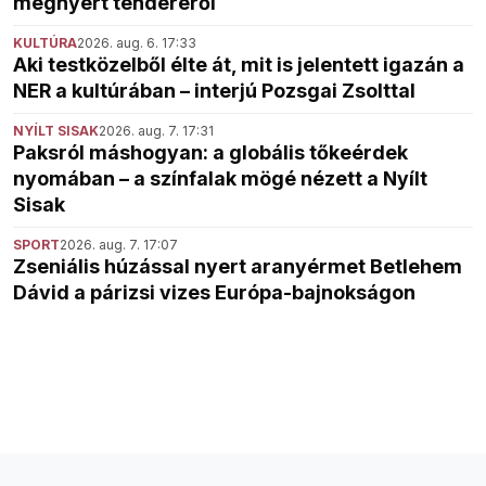
megnyert tenderéről
KULTÚRA
2026. aug. 6. 17:33
Aki testközelből élte át, mit is jelentett igazán a
NER a kultúrában – interjú Pozsgai Zsolttal
NYÍLT SISAK
2026. aug. 7. 17:31
Paksról máshogyan: a globális tőkeérdek
nyomában – a színfalak mögé nézett a Nyílt
Sisak
SPORT
2026. aug. 7. 17:07
Zseniális húzással nyert aranyérmet Betlehem
Dávid a párizsi vizes Európa-bajnokságon