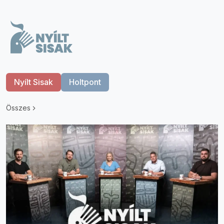
Nyílt Sisak
Holtpont
Összes