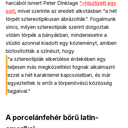
harcából ismert Peter Dinklage
">hisztizett egy
sort
, mivel szerinte az eredeti alkotásban "a hét
törpét sztereotipikusan ábrázolták". Fogalmunk
sincs, milyen sztereotípiák szerint dolgoztak
vidám törpék a bányákban, mindenesetre a
stúdió azonnal kiadott egy közleményt, amiben
biztosították a színészt, hogy
"a sztereotípiák elkerülése érdekében egy
teljesen más megközelítést fognak alkalmazni
ezzel a hét karakterrel kapcsolatban, és már
egyeztettek is erről a törpenövésű közösség
tagjaival."
A porcelánfehér bőrű latin-