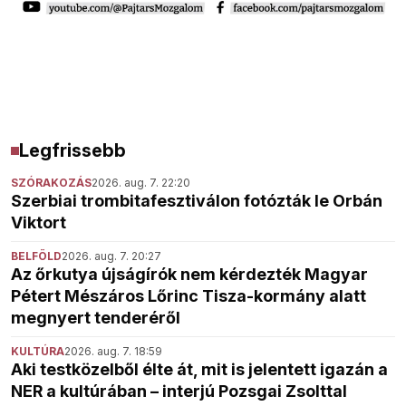
Legfrissebb
SZÓRAKOZÁS
2026. aug. 7. 22:20
Szerbiai trombitafesztiválon fotózták le Orbán
Viktort
BELFÖLD
2026. aug. 7. 20:27
Az őrkutya újságírók nem kérdezték Magyar
Pétert Mészáros Lőrinc Tisza-kormány alatt
megnyert tenderéről
KULTÚRA
2026. aug. 7. 18:59
Aki testközelből élte át, mit is jelentett igazán a
NER a kultúrában – interjú Pozsgai Zsolttal