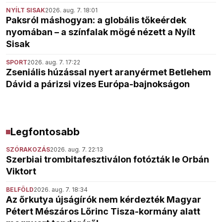
NYÍLT SISAK
2026. aug. 7. 18:01
Paksról máshogyan: a globális tőkeérdek
nyomában – a színfalak mögé nézett a Nyílt
Sisak
SPORT
2026. aug. 7. 17:22
Zseniális húzással nyert aranyérmet Betlehem
Dávid a párizsi vizes Európa-bajnokságon
Legfontosabb
SZÓRAKOZÁS
2026. aug. 7. 22:13
Szerbiai trombitafesztiválon fotózták le Orbán
Viktort
BELFÖLD
2026. aug. 7. 18:34
Az őrkutya újságírók nem kérdezték Magyar
Pétert Mészáros Lőrinc Tisza-kormány alatt