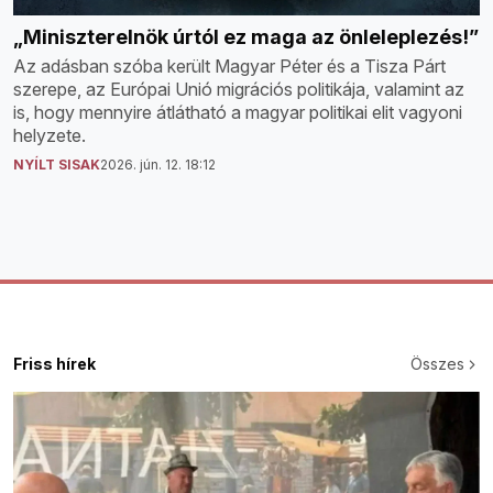
„Miniszterelnök úrtól ez maga az önleleplezés!”
Az adásban szóba került Magyar Péter és a Tisza Párt
szerepe, az Európai Unió migrációs politikája, valamint az
is, hogy mennyire átlátható a magyar politikai elit vagyoni
helyzete.
NYÍLT SISAK
2026. jún. 12. 18:12
Friss hírek
Összes