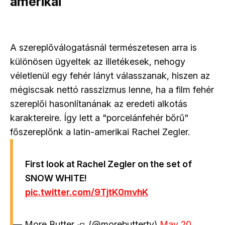
amerikai
A szereplőválogatásnál természetesen arra is
különösen ügyeltek az illetékesek, nehogy
véletlenül egy fehér lányt válasszanak, hiszen az
mégiscsak nettó rasszizmus lenne, ha a film fehér
szereplői hasonlítanának az eredeti alkotás
karaktereire. Így lett a "porcelánfehér bőrű"
főszereplőnk a latin-amerikai Rachel Zegler.
First look at Rachel Zegler on the set of
SNOW WHITE!
pic.twitter.com/9TjtK0mvhK
— More Butter 🧈 (@morebuttertv)
May 20,