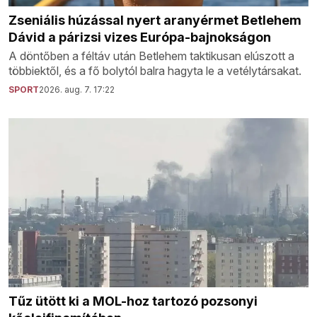
Zseniális húzással nyert aranyérmet Betlehem
Dávid a párizsi vizes Európa-bajnokságon
A döntőben a féltáv után Betlehem taktikusan elúszott a
többiektől, és a fő bolytól balra hagyta le a vetélytársakat.
SPORT
2026. aug. 7. 17:22
Tűz ütött ki a MOL-hoz tartozó pozsonyi