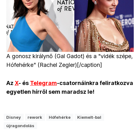
A gonosz királynő (Gal Gadot) és a "vidék szépe,
Hófehérke" (Rachel Zegler)[/caption]
Az
X
- és
Telegram
-csatornáinkra feliratkozva
egyetlen hírről sem maradsz le!
Disney
rework
Hófehérke
Kiemelt-bal
újragondolás