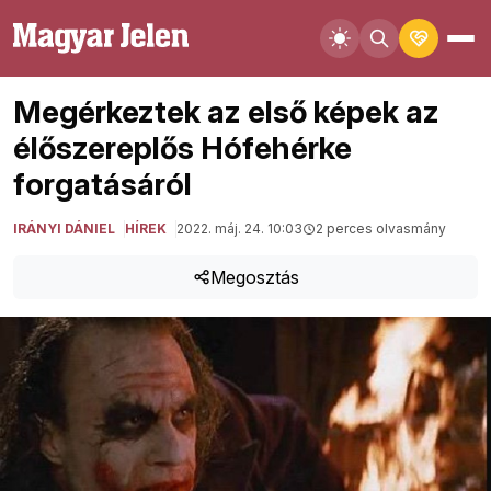
Megérkeztek az első képek az
élőszereplős Hófehérke
forgatásáról
IRÁNYI DÁNIEL
HÍREK
2022. máj. 24. 10:03
2 perces olvasmány
Megosztás