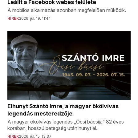
Leállt a Facebook webes felülete
A mobilos alkalmazás azonban megfelelően működik.
HÍREK
2026. júl. 19. 11:44
Elhunyt Szántó Imre, a magyar ökölvívás
legendás mesteredzője
A magyar ökölvívás legendás „Öcsi bácsija” 82 éves
korában, hosszú betegség után hunyt el.
HÍREK
2026. júl. 15. 13:37