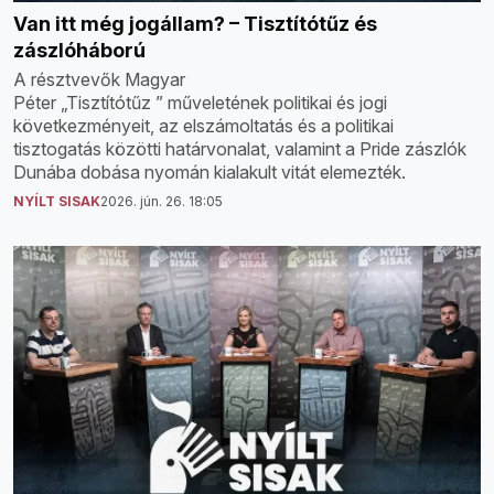
Van itt még jogállam? – Tisztítótűz és
zászlóháború
A résztvevők Magyar
Péter „Tisztítótűz ” műveletének politikai és jogi
következményeit, az elszámoltatás és a politikai
tisztogatás közötti határvonalat, valamint a Pride zászlók
Dunába dobása nyomán kialakult vitát elemezték.
NYÍLT SISAK
2026. jún. 26. 18:05