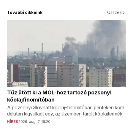
További cikkeink
Összes
Tűz ütött ki a MOL-hoz tartozó pozsonyi
kőolajfinomítóban
A pozsonyi Slovnaft kőolaj-finomítóban pénteken kora
délután kigyulladt egy, az üzemben tárolt kőolajtermék.
HÍREK
2026. aug. 7. 16:20