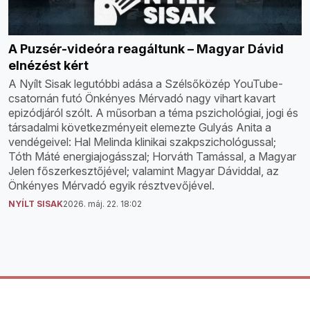
A Puzsér-videóra reagáltunk – Magyar Dávid
elnézést kért
A Nyílt Sisak legutóbbi adása a Szélsőközép YouTube-
csatornán futó Önkényes Mérvadó nagy vihart kavart
epizódjáról szólt. A műsorban a téma pszichológiai, jogi és
társadalmi következményeit elemezte Gulyás Anita a
vendégeivel: Hal Melinda klinikai szakpszichológussal;
Tóth Máté energiajogásszal; Horváth Tamással, a Magyar
Jelen főszerkesztőjével; valamint Magyar Dáviddal, az
Önkényes Mérvadó egyik résztvevőjével.
NYÍLT SISAK
2026. máj. 22. 18:02