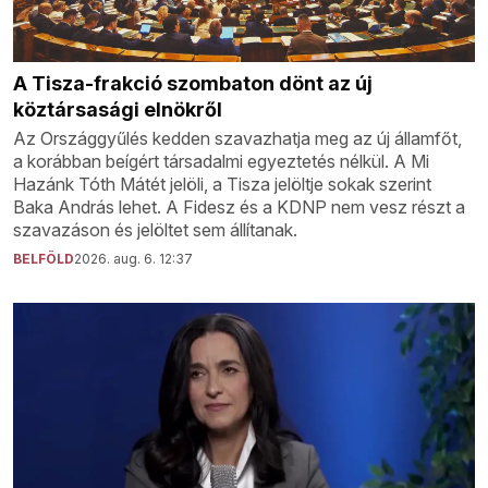
A Tisza-frakció szombaton dönt az új
köztársasági elnökről
Az Országgyűlés kedden szavazhatja meg az új államfőt,
a korábban beígért társadalmi egyeztetés nélkül. A Mi
Hazánk Tóth Mátét jelöli, a Tisza jelöltje sokak szerint
Baka András lehet. A Fidesz és a KDNP nem vesz részt a
szavazáson és jelöltet sem állítanak.
BELFÖLD
2026. aug. 6. 12:37