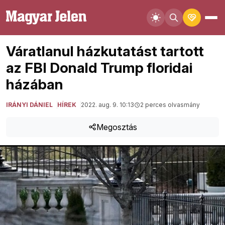
Váratlanul házkutatást tartott
az FBI Donald Trump floridai
házában
IRÁNYI DÁNIEL
HÍREK
2022. aug. 9. 10:13
2 perces olvasmány
Megosztás