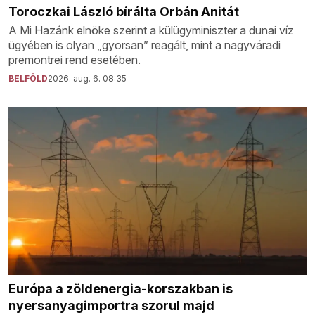
Toroczkai László bírálta Orbán Anitát
A Mi Hazánk elnöke szerint a külügyminiszter a dunai víz
ügyében is olyan „gyorsan” reagált, mint a nagyváradi
premontrei rend esetében.
BELFÖLD
2026. aug. 6. 08:35
Európa a zöldenergia-korszakban is
nyersanyagimportra szorul majd