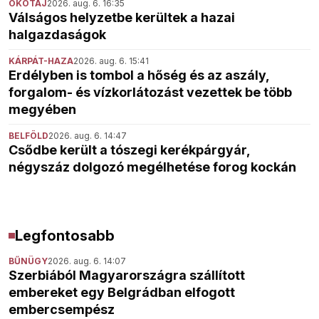
ÖKOTÁJ
2026. aug. 6. 16:35
Válságos helyzetbe kerültek a hazai
halgazdaságok
KÁRPÁT-HAZA
2026. aug. 6. 15:41
Erdélyben is tombol a hőség és az aszály,
forgalom- és vízkorlátozást vezettek be több
megyében
BELFÖLD
2026. aug. 6. 14:47
Csődbe került a tószegi kerékpárgyár,
négyszáz dolgozó megélhetése forog kockán
Legfontosabb
BŰNÜGY
2026. aug. 6. 14:07
Szerbiából Magyarországra szállított
embereket egy Belgrádban elfogott
embercsempész