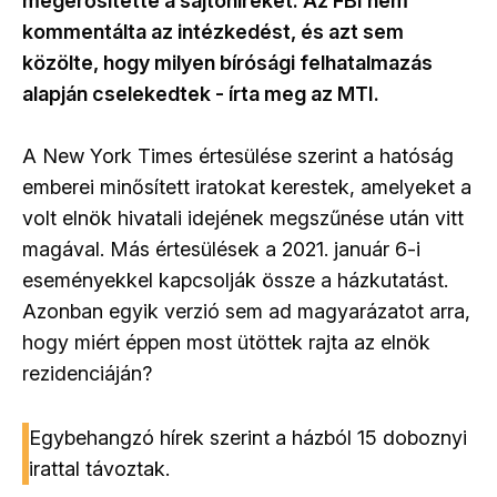
megerősítette a sajtóhíreket. Az FBI nem
kommentálta az intézkedést, és azt sem
közölte, hogy milyen bírósági felhatalmazás
alapján cselekedtek - írta meg az MTI.
A New York Times értesülése szerint a hatóság
emberei minősített iratokat kerestek, amelyeket a
volt elnök hivatali idejének megszűnése után vitt
magával. Más értesülések a 2021. január 6-i
eseményekkel kapcsolják össze a házkutatást.
Azonban egyik verzió sem ad magyarázatot arra,
hogy miért éppen most ütöttek rajta az elnök
rezidenciáján?
Egybehangzó hírek szerint a házból 15 doboznyi
irattal távoztak.