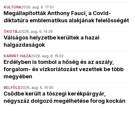
KULTÚRA
2026. aug. 6. 17:01
Megállapították Anthony Fauci, a Covid-
diktatúra emblematikus alakjának felelősségét
ÖKOTÁJ
2026. aug. 6. 14:29
Válságos helyzetbe kerültek a hazai
halgazdaságok
KÁRPÁT-HAZA
2026. aug. 6. 15:02
Erdélyben is tombol a hőség és az aszály,
forgalom- és vízkorlátozást vezettek be több
megyében
BELFÖLD
2026. aug. 6. 14:05
Csődbe került a tószegi kerékpárgyár,
négyszáz dolgozó megélhetése forog kockán