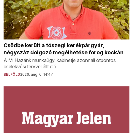
Csődbe került a tószegi kerékpárgyár,
négyszáz dolgozó megélhetése forog kockán
A Mi Hazánk munkaügyi kabinetje azonnali ötpontos
cselekvési tervvel állt elő.
BELFÖLD
2026. aug. 6. 14:47