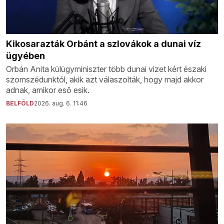
Kikosarazták Orbánt a szlovákok a dunai víz
ügyében
Orbán Anita külügyminiszter több dunai vizet kért északi
szomszédunktól, akik azt válaszolták, hogy majd akkor
adnak, amikor eső esik.
BELFÖLD
2026. aug. 6. 11:46