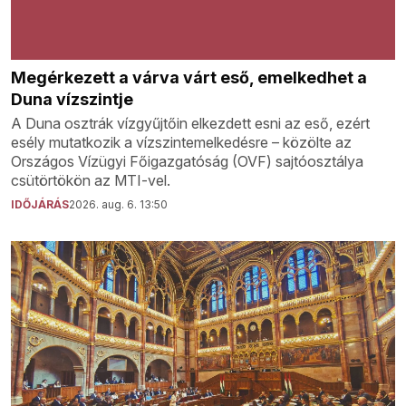
Megérkezett a várva várt eső, emelkedhet a
Duna vízszintje
A Duna osztrák vízgyűjtőin elkezdett esni az eső, ezért
esély mutatkozik a vízszintemelkedésre – közölte az
Országos Vízügyi Főigazgatóság (OVF) sajtóosztálya
csütörtökön az MTI-vel.
IDŐJÁRÁS
2026. aug. 6. 13:50