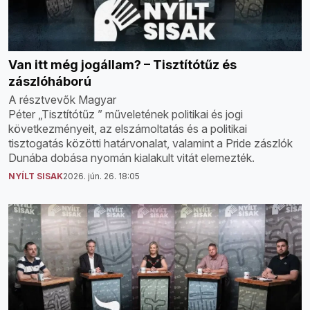
Van itt még jogállam? – Tisztítótűz és
zászlóháború
A résztvevők Magyar
Péter „Tisztítótűz ” műveletének politikai és jogi
következményeit, az elszámoltatás és a politikai
tisztogatás közötti határvonalat, valamint a Pride zászlók
Dunába dobása nyomán kialakult vitát elemezték.
NYÍLT SISAK
2026. jún. 26. 18:05