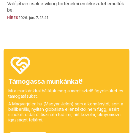
Valójában csak a viking történelmi emlékezetet emelték
be.
HÍREK
2026. jún. 7. 12:41
Támogassa munkánkat!
Mi a munkánkkal háláljuk meg a megtisztelő figyelmüket és
támogatásukat.
A Magyarjelen.hu (Magyar Jelen) sem a kormánytól, sem a
balliberális, nyíltan globalista ellenzéktől nem függ, ezért
mindkét oldalról őszintén tud írni, hírt közölni, oknyomozni,
igazságot feltárni.