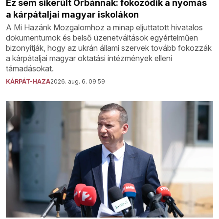
Ez sem sikerült Orbánnak: fokozódik a nyomás
a kárpátaljai magyar iskolákon
A Mi Hazánk Mozgalomhoz a minap eljuttatott hivatalos
dokumentumok és belső üzenetváltások egyértelműen
bizonyítják, hogy az ukrán állami szervek tovább fokozzák
a kárpátaljai magyar oktatási intézmények elleni
támadásokat.
KÁRPÁT-HAZA
2026. aug. 6. 09:59