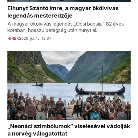
Elhunyt Szántó Imre, a magyar ökölvívás
legendás mesteredzője
A magyar ökölvívás legendás „Öcsi bácsija” 82 éves
korában, hosszú betegség után hunyt el.
HÍREK
2026. júl. 15. 13:37
„Neonáci szimbólumok” viselésével vádolják
a norvég válogatottat