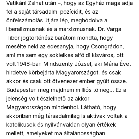
Vatikáni Zsinat után –, hogy az Egyház maga adja
fel a saját társadalmi pozícióit, és az
önfelszámolás útjára lép, meghódolva a
liberalizmusnak és a marxizmusnak. Dr. Varga
Tibor jogtörténész barátom mondta, hogy
mesélte neki az édesanyja, hogy Csongrádon,
ami ma sem egy soklelkes alföldi kisváros, ott
volt 1948-ban Mindszenty József, aki Mária Évet
hirdetve körbejárta Magyarországot, és csak
akkor és csak ott ötvenezer ember gyűlt össze.
Budapesten meg majdnem milliós tömeg… Ez a
jelenség volt észlelhető az akkori
Magyarországon mindenhol. Látható, hogy
akkoriban még társadalmilag is aktívak voltak a
katolikusok és nyilvánvalóan olyan értékek
mellett, amelyeket ma általánosságban