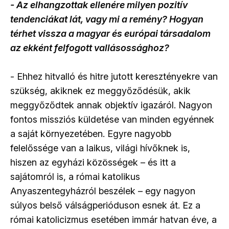
- Az elhangzottak ellenére milyen pozitív
tendenciákat lát, vagy mi a remény? Hogyan
térhet vissza a magyar és európai társadalom
az ekként felfogott vallásossághoz?
- Ehhez hitvalló és hitre jutott keresztényekre van
szükség, akiknek ez meggyőződésük, akik
meggyőződtek annak objektív igazáról. Nagyon
fontos missziós küldetése van minden egyénnek
a saját környezetében. Egyre nagyobb
felelőssége van a laikus, világi hívőknek is,
hiszen az egyházi közösségek – és itt a
sajátomról is, a római katolikus
Anyaszentegyházról beszélek – egy nagyon
súlyos belső válságperióduson esnek át. Ez a
római katolicizmus esetében immár hatvan éve, a