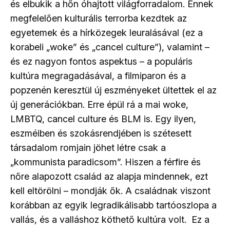
és elbukik a hőn óhajtott világforradalom. Ennek
megfelelően kulturális terrorba kezdtek az
egyetemek és a hírközegek leuralásával (ez a
korabeli „woke” és „cancel culture”), valamint –
és ez nagyon fontos aspektus – a populáris
kultúra megragadásával, a filmiparon és a
popzenén keresztül új eszményeket ültettek el az
új generációkban. Erre épül rá a mai woke,
LMBTQ, cancel culture és BLM is. Egy ilyen,
eszméiben és szokásrendjében is szétesett
társadalom romjain jöhet létre csak a
„kommunista paradicsom”. Hiszen a férfire és
nőre alapozott család az alapja mindennek, ezt
kell eltörölni – mondják ők. A családnak viszont
korábban az egyik legradikálisabb tartóoszlopa a
vallás, és a valláshoz köthető kultúra volt. Ez a