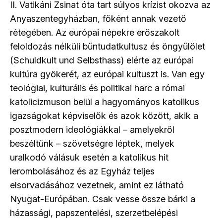
II. Vatikáni Zsinat óta tart súlyos krízist okozva az
Anyaszentegyházban, főként annak vezető
rétegében. Az európai népekre erőszakolt
feloldozás nélküli bűntudatkultusz és öngyűlölet
(Schuldkult und Selbsthass) elérte az európai
kultúra gyökerét, az európai kultuszt is. Van egy
teológiai, kulturális és politikai harc a római
katolicizmuson belül a hagyományos katolikus
igazságokat képviselők és azok között, akik a
posztmodern ideológiákkal – amelyekről
beszéltünk – szövetségre léptek, melyek
uralkodó válásuk esetén a katolikus hit
lerombolásához és az Egyház teljes
elsorvadásához vezetnek, amint ez látható
Nyugat-Európában. Csak vesse össze bárki a
házassági, papszentelési, szerzetbelépési