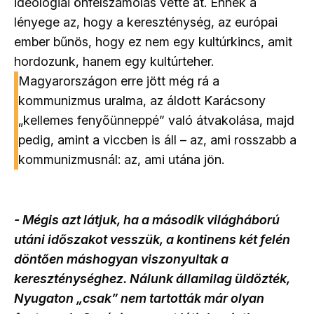
ideológiai önfelszámolás vette át. Ennek a
lényege az, hogy a kereszténység, az európai
ember bűnös, hogy ez nem egy kultúrkincs, amit
hordozunk, hanem egy kultúrteher.
Magyarországon erre jött még rá a
kommunizmus uralma, az áldott Karácsony
„kellemes fenyőünneppé” való átvakolása, majd
pedig, amint a viccben is áll – az, ami rosszabb a
kommunizmusnál: az, ami utána jön.
- Mégis azt látjuk, ha a második világháború
utáni időszakot vesszük, a kontinens két felén
döntően máshogyan viszonyultak a
kereszténységhez. Nálunk államilag üldözték,
Nyugaton „csak” nem tartották már olyan