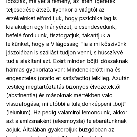
időszak, melyet a remény, az isteni ígéretek
teljesedése átsző. Ilyenkor a világtól az
érzékeinket elfordítjuk, hogy pszichikailag is
kialakuljon egy hiányérzet, elcsendesedünk,
befelé fordulunk, tisztogatjuk, takarítjuk a
lelkünket, hogy a Világosság Fia a mi kőszívünk
jászolában is szállást tudjon venni, s hússzívvé
tudja alakítani azt. Ezért minden böjti időszaknak
hármas gyakorlata van: Mindenekelőtt ima és
engesztelés (oratio et satisfactio) lelkileg. Azután
testileg megtartóztatás bizonyos élvezetektől
(abstinentia) és másoknak mértékben való
visszafogása, mi utóbbi a tulajdonképpeni „böjt”
(ieiunium). Ha pedig valamiről lemondunk, akkor
azt alamizsnaként (eleemoysia) felebarátunknak
adjuk. Általában gyakoroljuk buzgóbban az