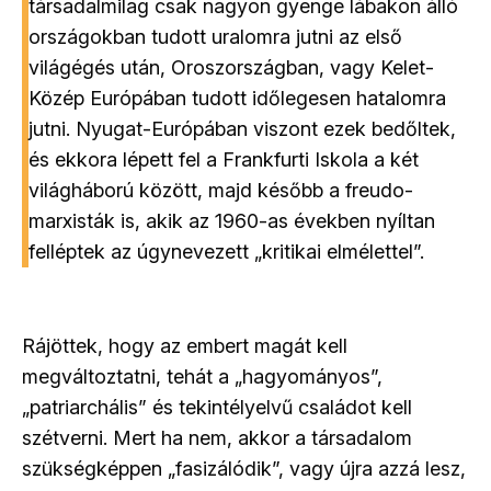
társadalmilag csak nagyon gyenge lábakon álló
országokban tudott uralomra jutni az első
világégés után, Oroszországban, vagy Kelet-
Közép Európában tudott időlegesen hatalomra
jutni. Nyugat-Európában viszont ezek bedőltek,
és ekkora lépett fel a Frankfurti Iskola a két
világháború között, majd később a freudo-
marxisták is, akik az 1960-as években nyíltan
felléptek az úgynevezett „kritikai elmélettel”.
Rájöttek, hogy az embert magát kell
megváltoztatni, tehát a „hagyományos”,
„patriarchális” és tekintélyelvű családot kell
szétverni. Mert ha nem, akkor a társadalom
szükségképpen „fasizálódik”, vagy újra azzá lesz,