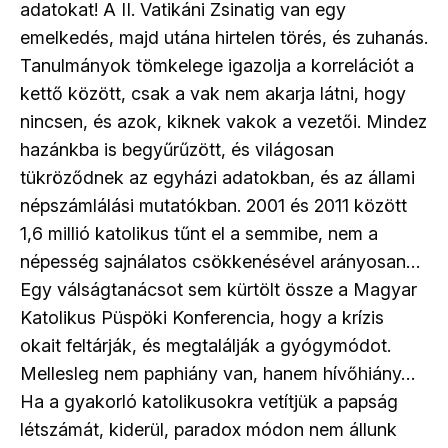
adatokat! A II. Vatikáni Zsinatig van egy
emelkedés, majd utána hirtelen törés, és zuhanás.
Tanulmányok tömkelege igazolja a korrelációt a
kettő között, csak a vak nem akarja látni, hogy
nincsen, és azok, kiknek vakok a vezetői. Mindez
hazánkba is begyűrűzött, és világosan
tükröződnek az egyházi adatokban, és az állami
népszámlálási mutatókban. 2001 és 2011 között
1,6 millió katolikus tűnt el a semmibe, nem a
népesség sajnálatos csökkenésével arányosan…
Egy válságtanácsot sem kürtölt össze a Magyar
Katolikus Püspöki Konferencia, hogy a krízis
okait feltárják, és megtalálják a gyógymódot.
Mellesleg nem paphiány van, hanem hívőhiány…
Ha a gyakorló katolikusokra vetítjük a papság
létszámát, kiderül, paradox módon nem állunk