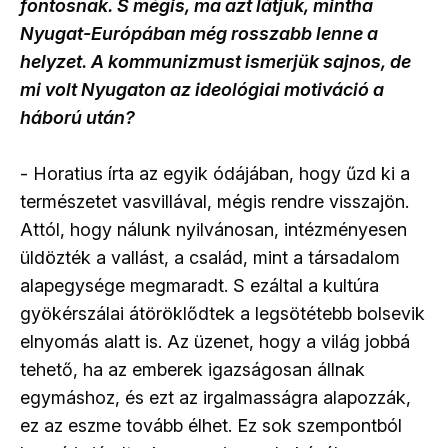
fontosnak. S mégis, ma azt látjuk, mintha
Nyugat-Európában még rosszabb lenne a
helyzet. A kommunizmust ismerjük sajnos, de
mi volt Nyugaton az ideológiai motiváció a
háború után?
- Horatius írta az egyik ódájában, hogy űzd ki a
természetet vasvillával, mégis rendre visszajön.
Attól, hogy nálunk nyilvánosan, intézményesen
üldözték a vallást, a család, mint a társadalom
alapegysége megmaradt. S ezáltal a kultúra
gyökérszálai átöröklődtek a legsötétebb bolsevik
elnyomás alatt is. Az üzenet, hogy a világ jobbá
tehető, ha az emberek igazságosan állnak
egymáshoz, és ezt az irgalmasságra alapozzák,
ez az eszme tovább élhet. Ez sok szempontból