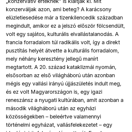
„konzervatív értéknek” is kiáltják ki. Mit
konzerváljak azon, ami beteg? A karácsony
elüzletiesedése már a tizenkilencedik században
megindult, amikor ez a jelszó először fölcsendült,
volt egy sajátos, kulturális elvallástalanodás. A
francia forradalom túl radikális volt, így a direkt
pusztítás helyét átvette a kulturális forradalom,
mely néhány keresztény jellegű manírt
megtartott. A 20. század kataklizmái nyomán,
elsősorban az első világháború után azonban
mégis egy vallási irányú újjászületés indult meg,
és ez volt Magyarországon is, egy igazi
reneszánsz a nyugati kultúrában, amit azonban a
második világháború után az egyházi
közösségekben – beleértve valamennyi
történelmi egyházat, vallásfelekezetet – egy