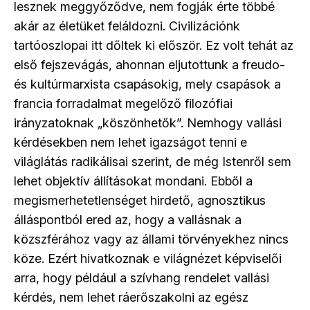
lesznek meggyőződve, nem fogják érte többé
akár az életüket feláldozni. Civilizációnk
tartóoszlopai itt dőltek ki először. Ez volt tehát az
első fejszevágás, ahonnan eljutottunk a freudo-
és kultúrmarxista csapásokig, mely csapások a
francia forradalmat megelőző filozófiai
irányzatoknak „köszönhetők”. Nemhogy vallási
kérdésekben nem lehet igazságot tenni e
világlátás radikálisai szerint, de még Istenről sem
lehet objektív állításokat mondani. Ebből a
megismerhetetlenséget hirdető, agnosztikus
álláspontból ered az, hogy a vallásnak a
közszférához vagy az állami törvényekhez nincs
köze. Ezért hivatkoznak e világnézet képviselői
arra, hogy például a szívhang rendelet vallási
kérdés, nem lehet ráerőszakolni az egész