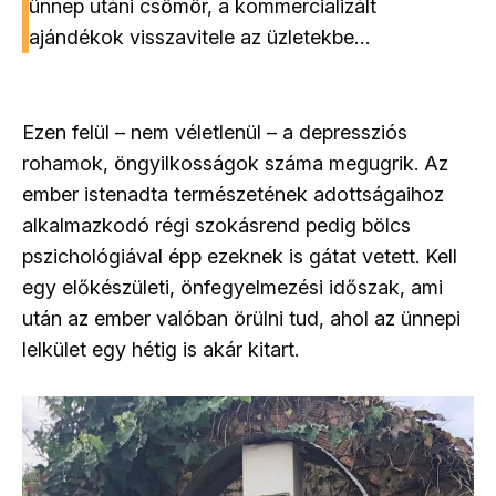
ünnep utáni csömör, a kommercializált
ajándékok visszavitele az üzletekbe…
Ezen felül – nem véletlenül – a depressziós
rohamok, öngyilkosságok száma megugrik. Az
ember istenadta természetének adottságaihoz
alkalmazkodó régi szokásrend pedig bölcs
pszichológiával épp ezeknek is gátat vetett. Kell
egy előkészületi, önfegyelmezési időszak, ami
után az ember valóban örülni tud, ahol az ünnepi
lelkület egy hétig is akár kitart.