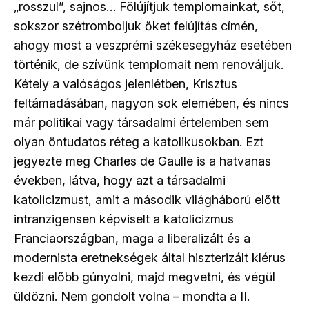
„rosszul”, sajnos… Fölújítjuk templomainkat, sőt,
sokszor szétromboljuk őket felújítás címén,
ahogy most a veszprémi székesegyház esetében
történik, de szívünk templomait nem renováljuk.
Kétely a valóságos jelenlétben, Krisztus
feltámadásában, nagyon sok elemében, és nincs
már politikai vagy társadalmi értelemben sem
olyan öntudatos réteg a katolikusokban. Ezt
jegyezte meg Charles de Gaulle is a hatvanas
években, látva, hogy azt a társadalmi
katolicizmust, amit a második világháború előtt
intranzigensen képviselt a katolicizmus
Franciaországban, maga a liberalizált és a
modernista eretnekségek által hiszterizált klérus
kezdi előbb gúnyolni, majd megvetni, és végül
üldözni. Nem gondolt volna – mondta a II.