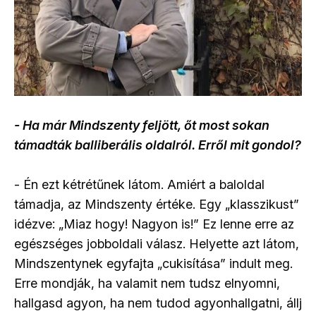
- Ha már Mindszenty feljött, őt most sokan
támadták balliberális oldalról. Erről mit gondol?
- Én ezt kétrétűnek látom. Amiért a baloldal
támadja, az Mindszenty értéke. Egy „klasszikust”
idézve: „Miaz hogy! Nagyon is!” Ez lenne erre az
egészséges jobboldali válasz. Helyette azt látom,
Mindszentynek egyfajta „cukisítása” indult meg.
Erre mondják, ha valamit nem tudsz elnyomni,
hallgasd agyon, ha nem tudod agyonhallgatni, állj