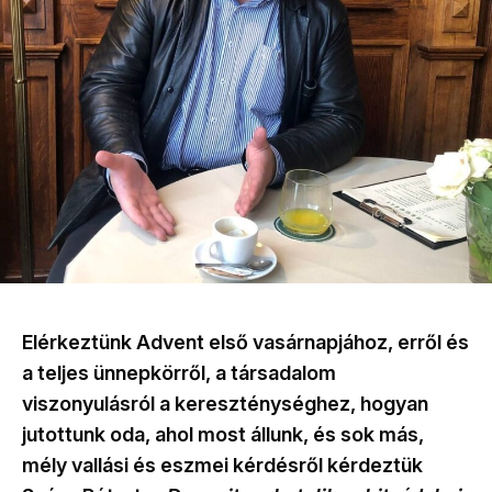
Elérkeztünk Advent első vasárnapjához, erről és
a teljes ünnepkörről, a társadalom
viszonyulásról a kereszténységhez, hogyan
jutottunk oda, ahol most állunk, és sok más,
mély vallási és eszmei kérdésről kérdeztük