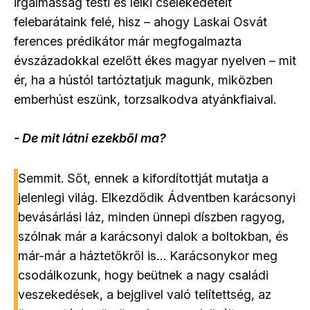
irgalmasság testi és lelki cselekedeteit
felebarátaink felé, hisz – ahogy Laskai Osvát
ferences prédikátor már megfogalmazta
évszázadokkal ezelőtt ékes magyar nyelven – mit
ér, ha a hústól tartóztatjuk magunk, miközben
emberhúst eszünk, torzsalkodva atyánkfiaival.
- De mit látni ezekből ma?
Semmit. Sőt, ennek a kifordítottját mutatja a
jelenlegi világ. Elkezdődik Ádventben karácsonyi
bevásárlási láz, minden ünnepi díszben ragyog,
szólnak már a karácsonyi dalok a boltokban, és
már-már a háztetőkről is… Karácsonykor meg
csodálkozunk, hogy beütnek a nagy családi
veszekedések, a bejglivel való telítettség, az