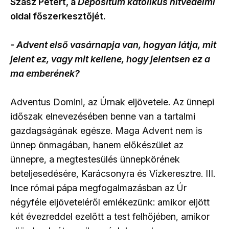
Szász Pétert, a
Depositum katolikus hitvédelmi
oldal főszerkesztőjét.
- Advent első vasárnapja van, hogyan látja, mit
jelent ez, vagy mit kellene, hogy jelentsen ez a
ma emberének?
Adventus Domini, az Úrnak eljövetele. Az ünnepi
időszak elnevezésében benne van a tartalmi
gazdagságának egésze. Maga Advent nem is
ünnep önmagában, hanem előkészület az
ünnepre, a megtestesülés ünnepkörének
beteljesedésére, Karácsonyra és Vízkeresztre. III.
Ince római pápa megfogalmazásban az Úr
négyféle eljöveteléről emlékezünk: amikor eljött
két évezreddel ezelőtt a test felhőjében, amikor