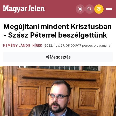
Megújítani mindent Krisztusban
- Szász Péterrel beszélgettünk
KEMÉNY JÁNOS
HÍREK
2022. nov. 27. 08:00
17 perces olvasmány
Megosztás