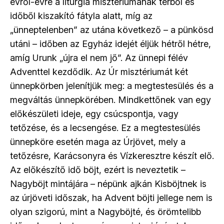
évről-évre a liturgia misztériumának térből és
időből kiszakító fátyla alatt, míg az
„ünneptelenben” az utána következő – a pünkösd
utáni – időben az Egyház idejét éljük hétről hétre,
amíg Urunk „újra el nem jő”. Az ünnepi félév
Adventtel kezdődik. Az Úr misztériumát két
ünnepkörben jelenítjük meg: a megtestesülés és a
megváltás ünnepkörében. Mindkettőnek van egy
előkészületi ideje, egy csúcspontja, vagy
tetőzése, és a lecsengése. Ez a megtestesülés
ünnepköre esetén maga az Úrjövet, mely a
tetőzésre, Karácsonyra és Vízkeresztre készít elő.
Az előkészítő idő böjt, ezért is neveztetik –
Nagyböjt mintájára – népünk ajkán Kisböjtnek is
az úrjöveti időszak, ha Advent böjti jellege nem is
olyan szigorú, mint a Nagyböjté, és örömtelibb