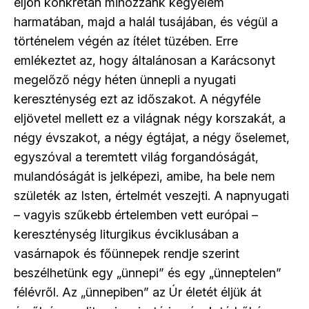
eljön konkrétan mihozzánk kegyelem
harmatában, majd a halál tusájában, és végül a
történelem végén az ítélet tüzében. Erre
emlékeztet az, hogy általánosan a Karácsonyt
megelőző négy héten ünnepli a nyugati
kereszténység ezt az időszakot. A négyféle
eljövetel mellett ez a világnak négy korszakát, a
négy évszakot, a négy égtájat, a négy őselemet,
egyszóval a teremtett világ forgandóságát,
mulandóságát is jelképezi, amibe, ha bele nem
születék az Isten, értelmét veszejti. A napnyugati
– vagyis szűkebb értelemben vett európai –
kereszténység liturgikus évciklusában a
vasárnapok és főünnepek rendje szerint
beszélhetünk egy „ünnepi” és egy „ünneptelen”
félévről. Az „ünnepiben” az Úr életét éljük át