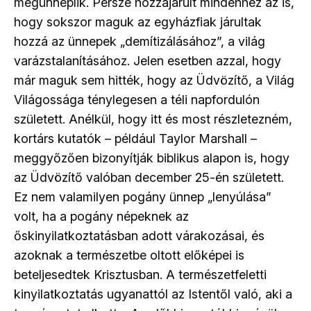
megünneplik. Persze hozzájárult mindehhez az is,
hogy sokszor maguk az egyházfiak járultak
hozzá az ünnepek „demítizálásához”, a világ
varázstalanításához. Jelen esetben azzal, hogy
már maguk sem hitték, hogy az Üdvözítő, a Világ
Világossága ténylegesen a téli napfordulón
született. Anélkül, hogy itt és most részletezném,
kortárs kutatók – például Taylor Marshall –
meggyőzően bizonyítják biblikus alapon is, hogy
az Üdvözítő valóban december 25-én született.
Ez nem valamilyen pogány ünnep „lenyúlása”
volt, ha a pogány népeknek az
őskinyilatkoztatásban adott várakozásai, és
azoknak a természetbe oltott előképei is
beteljesedtek Krisztusban. A természetfeletti
kinyilatkoztatás ugyanattól az Istentől való, aki a