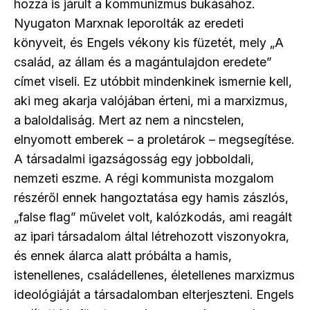
hozzá is járult a kommunizmus bukásához.
Nyugaton Marxnak leporolták az eredeti
könyveit, és Engels vékony kis füzetét, mely „A
család, az állam és a magántulajdon eredete”
címet viseli. Ez utóbbit mindenkinek ismernie kell,
aki meg akarja valójában érteni, mi a marxizmus,
a baloldaliság. Mert az nem a nincstelen,
elnyomott emberek – a proletárok – megsegítése.
A társadalmi igazságosság egy jobboldali,
nemzeti eszme. A régi kommunista mozgalom
részéről ennek hangoztatása egy hamis zászlós,
„false flag” művelet volt, kalózkodás, ami reagált
az ipari társadalom által létrehozott viszonyokra,
és ennek álarca alatt próbálta a hamis,
istenellenes, családellenes, életellenes marxizmus
ideológiáját a társadalomban elterjeszteni. Engels