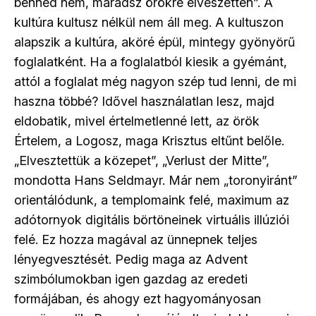
benned nem, maradsz örökre elveszetten”. A
kultúra kultusz nélkül nem áll meg. A kultuszon
alapszik a kultúra, aköré épül, mintegy gyönyörű
foglalatként. Ha a foglalatból kiesik a gyémánt,
attól a foglalat még nagyon szép tud lenni, de mi
haszna többé? Idővel használatlan lesz, majd
eldobatik, mivel értelmetlenné lett, az örök
Értelem, a Logosz, maga Krisztus eltűnt belőle.
„Elvesztettük a közepet”, „Verlust der Mitte”,
mondotta Hans Seldmayr. Már nem „toronyiránt”
orientálódunk, a templomaink felé, maximum az
adótornyok digitális börtöneinek virtuális illúziói
felé. Ez hozza magával az ünnepnek teljes
lényegvesztését. Pedig maga az Advent
szimbólumokban igen gazdag az eredeti
formájában, és ahogy ezt hagyományosan