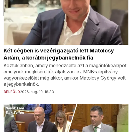
Két cégben is vezérigazgató lett Matolcsy
Ádám, a korábbi jegybankelnök fia
Köztük abban, amely menedzselte azt a magántőkealapot,
amelynek megkísérelték átjátszani az MNB-alapítvány
vagyonkezelőjét még akkor, amikor Matolcsy György volt
a jegybankelnök.
BELFÖLD
2026. aug. 10. 18:33