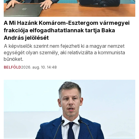
A Mi Hazánk Komárom-Esztergom vármegyei
frakciója elfogadhatatlannak tartja Baka
András jelölését
A képviselők szerint nem fejezheti ki a magyar nemzet
egységét olyan személy, aki relativizálta a kommunista
bűnöket.
BELFÖLD
2026. aug. 10. 14:48