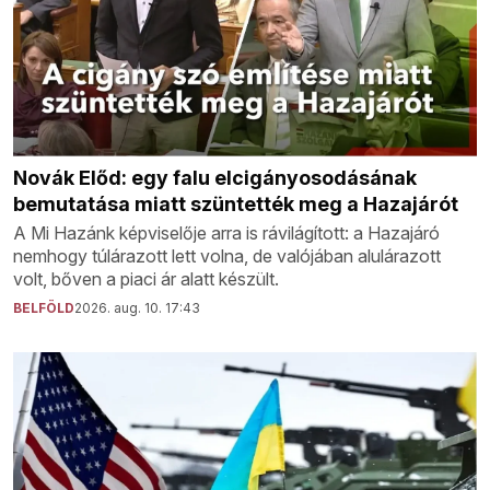
Novák Előd: egy falu elcigányosodásának
bemutatása miatt szüntették meg a Hazajárót
A Mi Hazánk képviselője arra is rávilágított: a Hazajáró
nemhogy túlárazott lett volna, de valójában alulárazott
volt, bőven a piaci ár alatt készült.
BELFÖLD
2026. aug. 10. 17:43