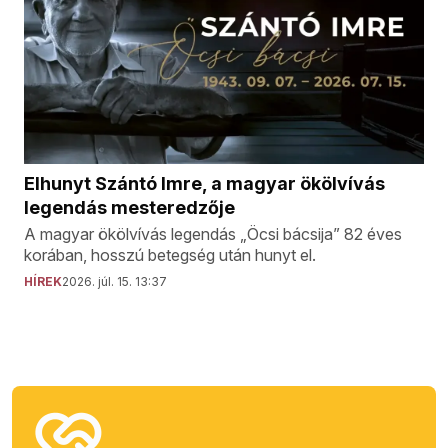
Elhunyt Szántó Imre, a magyar ökölvívás
legendás mesteredzője
A magyar ökölvívás legendás „Öcsi bácsija” 82 éves
korában, hosszú betegség után hunyt el.
HÍREK
2026. júl. 15. 13:37