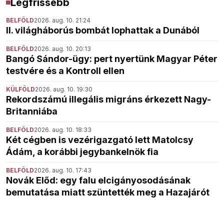
Legfrissebb
BELFÖLD
2026. aug. 10. 21:24
II. világháborús bombát lophattak a Dunából
BELFÖLD
2026. aug. 10. 20:13
Bangó Sándor-ügy: pert nyertünk Magyar Péter
testvére és a Kontroll ellen
KÜLFÖLD
2026. aug. 10. 19:30
Rekordszámú illegális migráns érkezett Nagy-
Britanniába
BELFÖLD
2026. aug. 10. 18:33
Két cégben is vezérigazgató lett Matolcsy
Ádám, a korábbi jegybankelnök fia
BELFÖLD
2026. aug. 10. 17:43
Novák Előd: egy falu elcigányosodásának
bemutatása miatt szüntették meg a Hazajárót