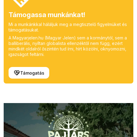
Támogassa munkánkat!
Mi a munkánkkal háláljuk meg a megtisztelő figyelmüket és
támogatásukat.
A Magyarjelen.hu (Magyar Jelen) sem a kormánytól, sem a
balliberális, nyíltan globalista ellenzéktől nem függ, ezért
mindkét oldalról őszintén tud írni, hírt közölni, oknyomozni,
igazságot feltárni.
Támogatás