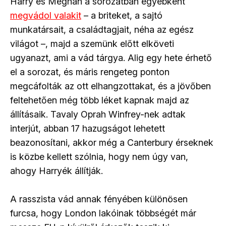
Harry és Meghan a sorozatban egyébként
megvádol valakit
– a briteket, a sajtó
munkatársait, a családtagjait, néha az egész
világot –, majd a szemünk előtt elköveti
ugyanazt, ami a vád tárgya. Alig egy hete érhető
el a sorozat, és máris rengeteg ponton
megcáfolták az ott elhangzottakat, és a jövőben
feltehetően még több léket kapnak majd az
állításaik. Tavaly Oprah Winfrey-nek adtak
interjút, abban 17 hazugságot lehetett
beazonosítani, akkor még a Canterbury érseknek
is közbe kellett szólnia, hogy nem úgy van,
ahogy Harryék állítják.
A rasszista vád annak fényében különösen
furcsa, hogy London lakóinak többségét már