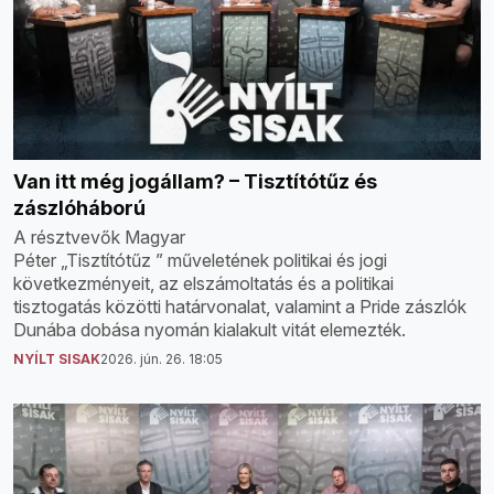
Van itt még jogállam? – Tisztítótűz és
zászlóháború
A résztvevők Magyar
Péter „Tisztítótűz ” műveletének politikai és jogi
következményeit, az elszámoltatás és a politikai
tisztogatás közötti határvonalat, valamint a Pride zászlók
Dunába dobása nyomán kialakult vitát elemezték.
NYÍLT SISAK
2026. jún. 26. 18:05