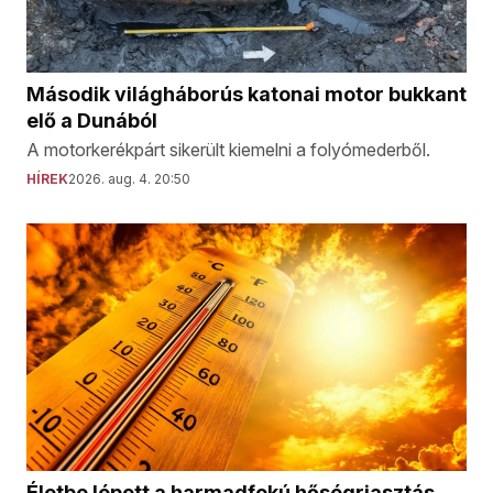
Második világháborús katonai motor bukkant
elő a Dunából
A motorkerékpárt sikerült kiemelni a folyómederből.
HÍREK
2026. aug. 4. 20:50
Életbe lépett a harmadfokú hőségriasztás