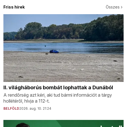
Friss hírek
Összes
II. világháborús bombát lophattak a Dunából
A rendőrség azt kéri, aki tud bármi információt a tárgy
hollétéről, hívja a 112-t.
BELFÖLD
2026. aug. 10. 21:24