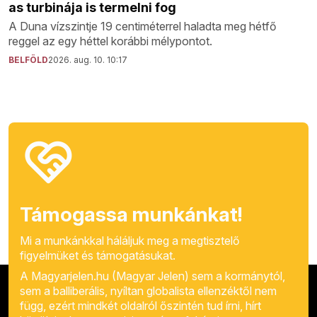
as turbinája is termelni fog
A Duna vízszintje 19 centiméterrel haladta meg hétfő
reggel az egy héttel korábbi mélypontot.
BELFÖLD
2026. aug. 10. 10:17
Támogassa munkánkat!
Mi a munkánkkal háláljuk meg a megtisztelő
figyelmüket és támogatásukat.
A Magyarjelen.hu (Magyar Jelen) sem a kormánytól,
sem a balliberális, nyíltan globalista ellenzéktől nem
függ, ezért mindkét oldalról őszintén tud írni, hírt