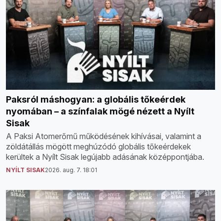
Paksról máshogyan: a globális tőkeérdek
nyomában – a színfalak mögé nézett a Nyílt
Sisak
A Paksi Atomerőmű működésének kihívásai, valamint a
zöldátállás mögött meghúzódó globális tőkeérdekek
kerültek a Nyílt Sisak legújabb adásának középpontjába.
NYÍLT SISAK
2026. aug. 7. 18:01