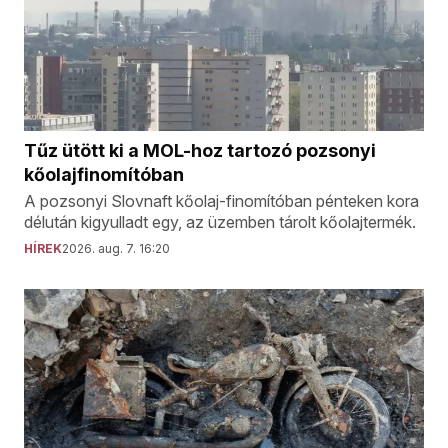
Tűz ütött ki a MOL-hoz tartozó pozsonyi
kőolajfinomítóban
A pozsonyi Slovnaft kőolaj-finomítóban pénteken kora
délután kigyulladt egy, az üzemben tárolt kőolajtermék.
HÍREK
2026. aug. 7. 16:20