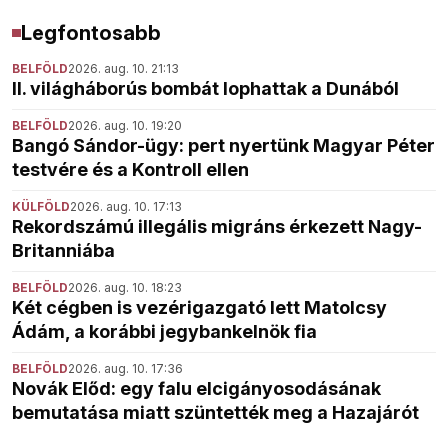
Legfontosabb
BELFÖLD
2026. aug. 10. 21:13
II. világháborús bombát lophattak a Dunából
BELFÖLD
2026. aug. 10. 19:20
Bangó Sándor-ügy: pert nyertünk Magyar Péter
testvére és a Kontroll ellen
KÜLFÖLD
2026. aug. 10. 17:13
Rekordszámú illegális migráns érkezett Nagy-
Britanniába
BELFÖLD
2026. aug. 10. 18:23
Két cégben is vezérigazgató lett Matolcsy
Ádám, a korábbi jegybankelnök fia
BELFÖLD
2026. aug. 10. 17:36
Novák Előd: egy falu elcigányosodásának
bemutatása miatt szüntették meg a Hazajárót