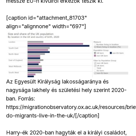
messze EU-n kívülről érkezők teszik ki.
[caption id="attachment_81703"
align="alignnone" width="697"]
Az Egyesült Királyság lakosságaránya és
nagysága lakhely és születési hely szerint 2020-
ban. Forrás:
https://migrationobservatory.ox.ac.uk/resources/bri
do-migrants-live-in-the-uk/[/caption]
Harry-ék 2020-ban hagyták el a királyi családot,