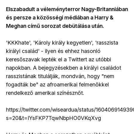
Elszabadult a véleményterror Nagy-Britanniában
és persze a közösségi médiában a Harry &
Meghan című sorozat debütálása után.
'KKKhate', 'Károly király kegyetlen', 'rasszista
királyi család' - ilyen és ehhez hasonló
keresőszavak lepték el a Twittert az utóbbi
napokban. A bejegyzésekben a királyi családot
rasszistának titulálják, mondván, hogy "nem
fogadták be" az afroamerikai felmenőkkel
rendelkező amerikai színésznőt.
https://twitter.com/wiseardua/status/1604069149
s=20&t=IYsFKP7TqwNbpHO0VKqXvg