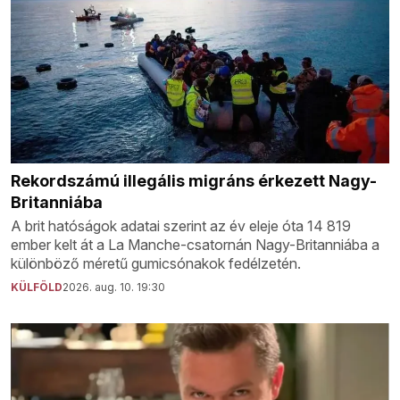
Rekordszámú illegális migráns érkezett Nagy-
Britanniába
A brit hatóságok adatai szerint az év eleje óta 14 819
ember kelt át a La Manche-csatornán Nagy-Britanniába a
különböző méretű gumicsónakok fedélzetén.
KÜLFÖLD
2026. aug. 10. 19:30