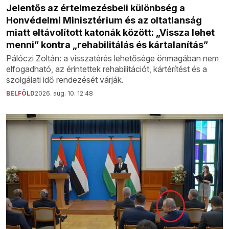
Jelentős az értelmezésbeli különbség a
Honvédelmi Minisztérium és az oltatlanság
miatt eltávolított katonák között: „Vissza lehet
menni” kontra „rehabilitálás és kártalanítás”
Pálóczi Zoltán: a visszatérés lehetősége önmagában nem
elfogadható, az érintettek rehabilitációt, kártérítést és a
szolgálati idő rendezését várják.
BELFÖLD
2026. aug. 10. 12:48