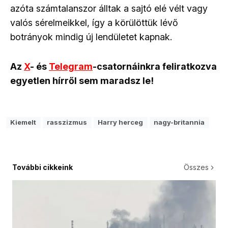
azóta számtalanszor álltak a sajtó elé vélt vagy
valós sérelmeikkel, így a körülöttük lévő
botrányok mindig új lendületet kapnak.
Az
X
- és
Telegram
-csatornáinkra feliratkozva
egyetlen hírről sem maradsz le!
Kiemelt
rasszizmus
Harry herceg
nagy-britannia
További cikkeink
Összes