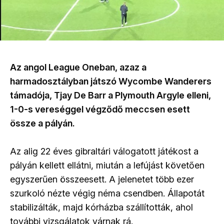
Az angol League Oneban, azaz a
harmadosztályban játszó Wycombe Wanderers
támadója, Tjay De Barr a Plymouth Argyle elleni,
1-0-s vereséggel végződő meccsen esett
össze a pályán.
Az alig 22 éves gibraltári válogatott játékost a
pályán kellett ellátni, miután a lefújást követően
egyszerűen összeesett. A jelenetet több ezer
szurkoló nézte végig néma csendben. Állapotát
stabilizálták, majd kórházba szállították, ahol
további vizsgálatok várnak rá.