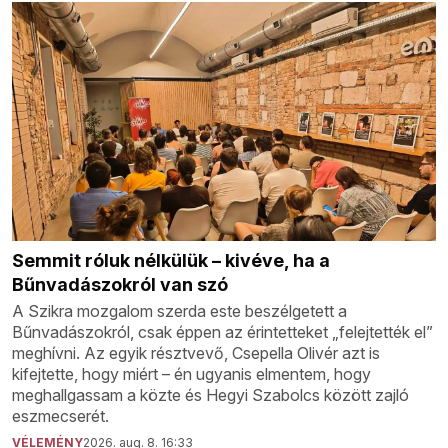
Semmit róluk nélkülük – kivéve, ha a
Bűnvadászokról van szó
A Szikra mozgalom szerda este beszélgetett a
Bűnvadászokról, csak éppen az érintetteket „felejtették el”
meghívni. Az egyik résztvevő, Csepella Olivér azt is
kifejtette, hogy miért – én ugyanis elmentem, hogy
meghallgassam a közte és Hegyi Szabolcs között zajló
eszmecserét.
VÉLEMÉNY
2026. aug. 8. 16:33