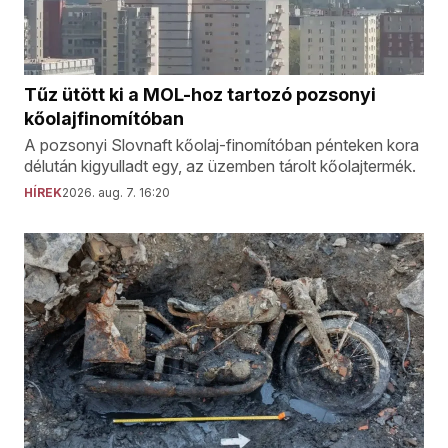
Tűz ütött ki a MOL-hoz tartozó pozsonyi
kőolajfinomítóban
A pozsonyi Slovnaft kőolaj-finomítóban pénteken kora
délután kigyulladt egy, az üzemben tárolt kőolajtermék.
HÍREK
2026. aug. 7. 16:20