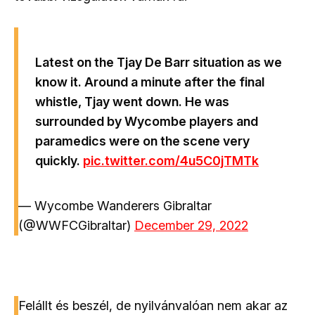
Latest on the Tjay De Barr situation as we
know it. Around a minute after the final
whistle, Tjay went down. He was
surrounded by Wycombe players and
paramedics were on the scene very
quickly.
pic.twitter.com/4u5C0jTMTk
— Wycombe Wanderers Gibraltar
(@WWFCGibraltar)
December 29, 2022
Felállt és beszél, de nyilvánvalóan nem akar az