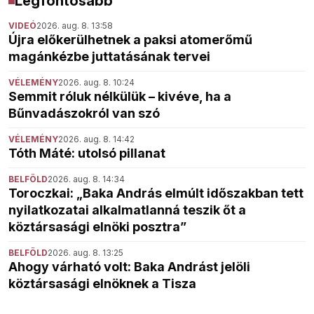
Legfontosabb
VIDEÓ
2026. aug. 8. 13:58
Újra előkerülhetnek a paksi atomerőmű
magánkézbe juttatásának tervei
VÉLEMÉNY
2026. aug. 8. 10:24
Semmit róluk nélkülük – kivéve, ha a
Bűnvadászokról van szó
VÉLEMÉNY
2026. aug. 8. 14:42
Tóth Máté: utolsó pillanat
BELFÖLD
2026. aug. 8. 14:34
Toroczkai: „Baka András elmúlt időszakban tett
nyilatkozatai alkalmatlanná teszik őt a
köztársasági elnöki posztra”
BELFÖLD
2026. aug. 8. 13:25
Ahogy várható volt: Baka Andrást jelöli
köztársasági elnöknek a Tisza