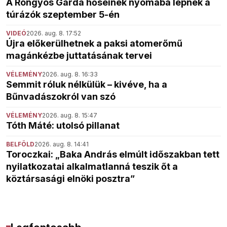
A Rongyos Gárda hőseinek nyomába lépnek a
túrázók szeptember 5-én
VIDEÓ
2026. aug. 8. 17:52
Újra előkerülhetnek a paksi atomerőmű
magánkézbe juttatásának tervei
VÉLEMÉNY
2026. aug. 8. 16:33
Semmit róluk nélkülük – kivéve, ha a
Bűnvadászokról van szó
VÉLEMÉNY
2026. aug. 8. 15:47
Tóth Máté: utolsó pillanat
BELFÖLD
2026. aug. 8. 14:41
Toroczkai: „Baka András elmúlt időszakban tett
nyilatkozatai alkalmatlanná teszik őt a
köztársasági elnöki posztra”