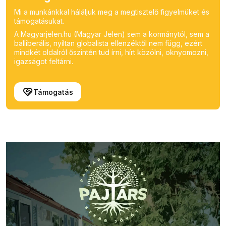
Mi a munkánkkal háláljuk meg a megtisztelő figyelmüket és
támogatásukat.
A Magyarjelen.hu (Magyar Jelen) sem a kormánytól, sem a
balliberális, nyíltan globalista ellenzéktől nem függ, ezért
mindkét oldalról őszintén tud írni, hírt közölni, oknyomozni,
igazságot feltárni.
Támogatás