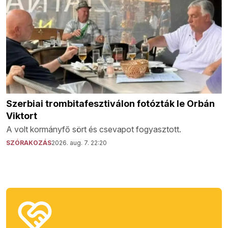
Szerbiai trombitafesztiválon fotózták le Orbán
Viktort
A volt kormányfő sört és csevapot fogyasztott.
SZÓRAKOZÁS
2026. aug. 7. 22:20