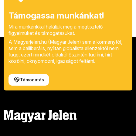
Támogassa munkánkat!
Mi a munkánkkal háláljuk meg a megtisztelő
figyelmüket és támogatásukat.
A Magyarjelen.hu (Magyar Jelen) sem a kormánytól,
sem a balliberális, nyíltan globalista ellenzéktől nem
függ, ezért mindkét oldalról őszintén tud írni, hírt
közölni, oknyomozni, igazságot feltárni.
Támogatás