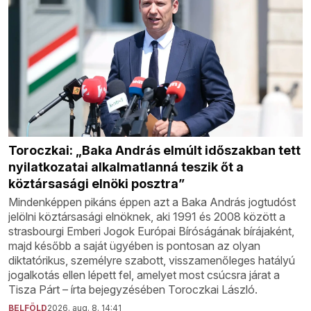
Toroczkai: „Baka András elmúlt időszakban tett
nyilatkozatai alkalmatlanná teszik őt a
köztársasági elnöki posztra”
Mindenképpen pikáns éppen azt a Baka András jogtudóst
jelölni köztársasági elnöknek, aki 1991 és 2008 között a
strasbourgi Emberi Jogok Európai Bíróságának bírájaként,
majd később a saját ügyében is pontosan az olyan
diktatórikus, személyre szabott, visszamenőleges hatályú
jogalkotás ellen lépett fel, amelyet most csúcsra járat a
Tisza Párt – írta bejegyzésében Toroczkai László.
BELFÖLD
2026. aug. 8. 14:41