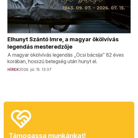
Elhunyt Szántó Imre, a magyar ökölvívás
legendás mesteredzője
A magyar ökölvívás legendás „Öcsi bácsija” 82 éves
korában, hosszú betegség után hunyt el.
HÍREK
2026. júl. 15. 13:37
Támogassa munkánkat!