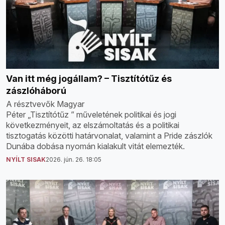
Van itt még jogállam? – Tisztítótűz és
zászlóháború
A résztvevők Magyar
Péter „Tisztítótűz ” műveletének politikai és jogi
következményeit, az elszámoltatás és a politikai
tisztogatás közötti határvonalat, valamint a Pride zászlók
Dunába dobása nyomán kialakult vitát elemezték.
NYÍLT SISAK
2026. jún. 26. 18:05