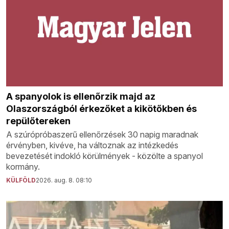
A spanyolok is ellenőrzik majd az
Olaszországból érkezőket a kikötőkben és
repülőtereken
A szúrópróbaszerű ellenőrzések 30 napig maradnak
érvényben, kivéve, ha változnak az intézkedés
bevezetését indokló körülmények - közölte a spanyol
kormány.
KÜLFÖLD
2026. aug. 8. 08:10