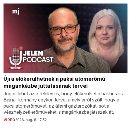
Újra előkerülhetnek a paksi atomerőmű
magánkézbe juttatásának tervei
Jogos lehet az a félelem is, hogy előkerülhet a balliberális
Bajnai-kormány egykori terve, amely arról szólt, hogy a
paksi atomerőművet, az állami gáztározókat, sőt a
vészhelyzeti erőműveket is magánkézbe játsszák át.
VIDEÓ
2026. aug. 8. 17:52