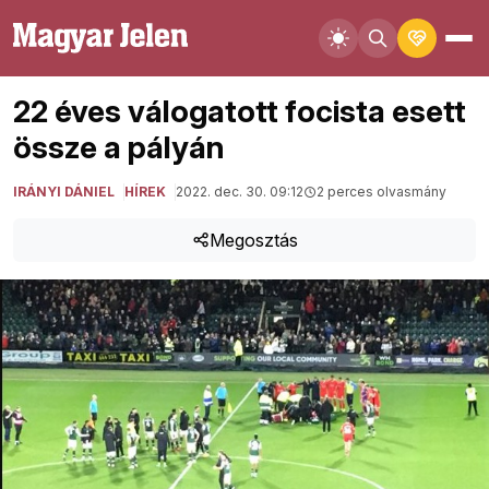
22 éves válogatott focista esett
össze a pályán
IRÁNYI DÁNIEL
HÍREK
2022. dec. 30. 09:12
2 perces olvasmány
Megosztás