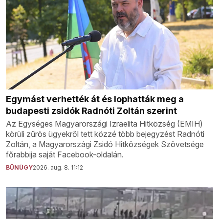
Egymást verhették át és lophatták meg a
budapesti zsidók Radnóti Zoltán szerint
Az Egységes Magyarországi Izraelita Hitközség (EMIH)
körüli zűrös ügyekről tett közzé több bejegyzést Radnóti
Zoltán, a Magyarországi Zsidó Hitközségek Szövetsége
főrabbija saját Facebook-oldalán.
BŰNÜGY
2026. aug. 8. 11:12