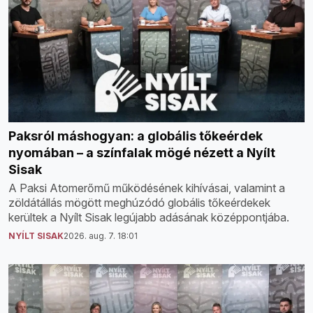
Paksról máshogyan: a globális tőkeérdek
nyomában – a színfalak mögé nézett a Nyílt
Sisak
A Paksi Atomerőmű működésének kihívásai, valamint a
zöldátállás mögött meghúzódó globális tőkeérdekek
kerültek a Nyílt Sisak legújabb adásának középpontjába.
NYÍLT SISAK
2026. aug. 7. 18:01