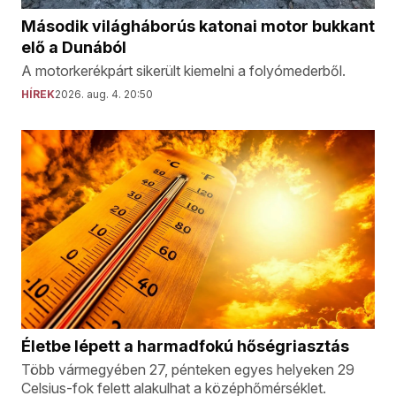
Második világháborús katonai motor bukkant
elő a Dunából
A motorkerékpárt sikerült kiemelni a folyómederből.
HÍREK
2026. aug. 4. 20:50
Életbe lépett a harmadfokú hőségriasztás
Több vármegyében 27, pénteken egyes helyeken 29
Celsius-fok felett alakulhat a középhőmérséklet.