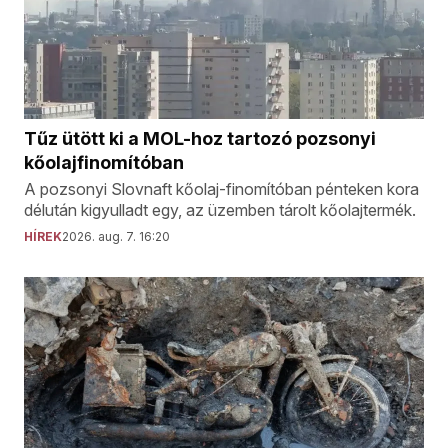
Tűz ütött ki a MOL-hoz tartozó pozsonyi
kőolajfinomítóban
A pozsonyi Slovnaft kőolaj-finomítóban pénteken kora
délután kigyulladt egy, az üzemben tárolt kőolajtermék.
HÍREK
2026. aug. 7. 16:20