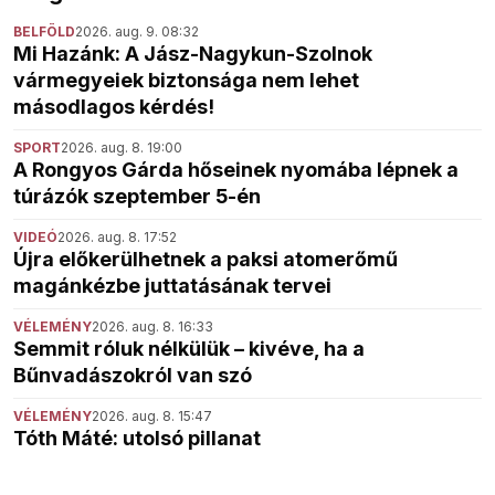
BELFÖLD
2026. aug. 9. 08:32
Mi Hazánk: A Jász-Nagykun-Szolnok
vármegyeiek biztonsága nem lehet
másodlagos kérdés!
SPORT
2026. aug. 8. 19:00
A Rongyos Gárda hőseinek nyomába lépnek a
túrázók szeptember 5-én
VIDEÓ
2026. aug. 8. 17:52
Újra előkerülhetnek a paksi atomerőmű
magánkézbe juttatásának tervei
VÉLEMÉNY
2026. aug. 8. 16:33
Semmit róluk nélkülük – kivéve, ha a
Bűnvadászokról van szó
VÉLEMÉNY
2026. aug. 8. 15:47
Tóth Máté: utolsó pillanat