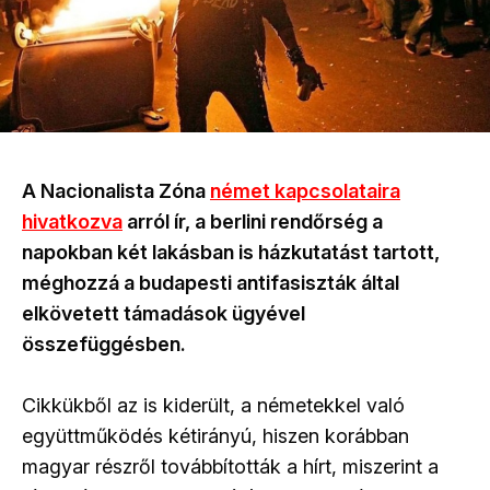
A Nacionalista Zóna
német kapcsolataira
hivatkozva
arról ír, a berlini rendőrség a
napokban két lakásban is házkutatást tartott,
méghozzá a budapesti antifasiszták által
elkövetett támadások ügyével
összefüggésben.
Cikkükből az is kiderült, a németekkel való
együttműködés kétirányú, hiszen korábban
magyar részről továbbították a hírt, miszerint a