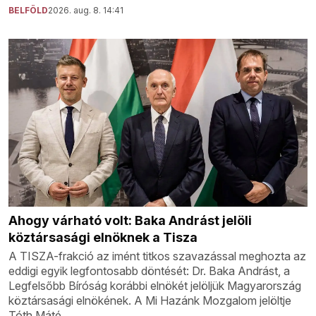
BELFÖLD
2026. aug. 8. 14:41
Ahogy várható volt: Baka Andrást jelöli
köztársasági elnöknek a Tisza
A TISZA-frakció az imént titkos szavazással meghozta az
eddigi egyik legfontosabb döntését: Dr. Baka Andrást, a
Legfelsőbb Bíróság korábbi elnökét jelöljük Magyarország
köztársasági elnökének. A Mi Hazánk Mozgalom jelöltje
Tóth Máté.