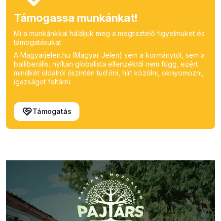
Támogassa munkánkat!
Mi a munkánkkal háláljuk meg a megtisztelő figyelmüket és
támogatásukat.
A Magyarjelen.hu (Magyar Jelen) sem a kormánytól, sem a
balliberális, nyíltan globalista ellenzéktől nem függ, ezért
mindkét oldalról őszintén tud írni, hírt közölni, oknyomozni,
igazságot feltárni.
Támogatás