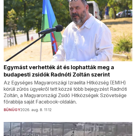
Egymást verhették át és lophatták meg a
budapesti zsidók Radnóti Zoltán szerint
Az Egységes Magyarországi Izraelita Hitközség (EMIH)
körüli zűrös ügyekről tett közzé több bejegyzést Radnóti
Zoltán, a Magyarországi Zsidó Hitközségek Szövetsége
főrabbija saját Facebook-oldalán.
BŰNÜGY
2026. aug. 8. 11:12