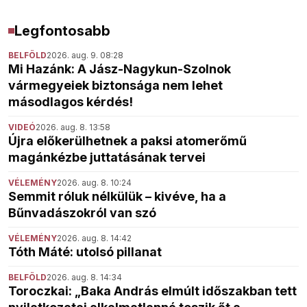
Legfontosabb
BELFÖLD
2026. aug. 9. 08:28
Mi Hazánk: A Jász-Nagykun-Szolnok
vármegyeiek biztonsága nem lehet
másodlagos kérdés!
VIDEÓ
2026. aug. 8. 13:58
Újra előkerülhetnek a paksi atomerőmű
magánkézbe juttatásának tervei
VÉLEMÉNY
2026. aug. 8. 10:24
Semmit róluk nélkülük – kivéve, ha a
Bűnvadászokról van szó
VÉLEMÉNY
2026. aug. 8. 14:42
Tóth Máté: utolsó pillanat
BELFÖLD
2026. aug. 8. 14:34
Toroczkai: „Baka András elmúlt időszakban tett