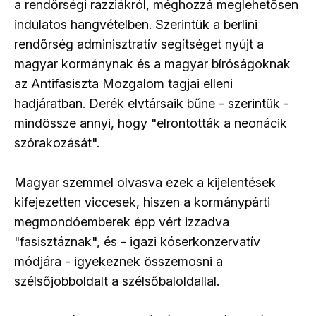
a rendőrségi razziákról, méghozzá meglehetősen
indulatos hangvételben. Szerintük a berlini
rendőrség adminisztratív segítséget nyújt a
magyar kormánynak és a magyar bíróságoknak
az Antifasiszta Mozgalom tagjai elleni
hadjáratban. Derék elvtársaik bűne - szerintük -
mindössze annyi, hogy "elrontották a neonácik
szórakozását".
Magyar szemmel olvasva ezek a kijelentések
kifejezetten viccesek, hiszen a kormánypárti
megmondóemberek épp vért izzadva
"fasisztáznak", és - igazi kóserkonzervatív
módjára - igyekeznek összemosni a
szélsőjobboldalt a szélsőbaloldallal.