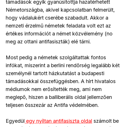
támadások egyik gyanúsítottja hazatérhetett
Németországba, akivel kapcsolatban felmerült,
hogy vádalukért cserébe szabadult. Akkor a
nemzeti érzelmű németek feladata volt ezt az
értékes információt a német közvélemény (no
meg az ottani antifasiszták) elé tárni.
Most pedig a németek szolgáltattak fontos
infókat, miszerint a berlini rendőrség legalább két
személynél tartott házkutatást a budapesti
támadásokkal összefüggésben. A hírt hivatalos
médiumok nem erősítették meg, ami nem
meglepő, hiszen a balliberális oldal jellemzően
teljesen összezár az Antifa védelmében.
Egyedül
egy nyíltan antifasiszta oldal
számolt be