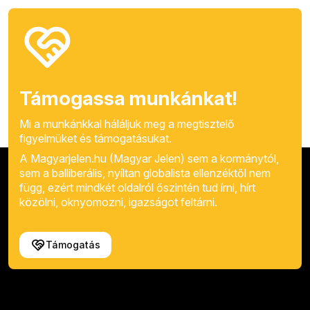
Támogassa munkánkat!
Mi a munkánkkal háláljuk meg a megtisztelő
figyelmüket és támogatásukat.
A Magyarjelen.hu (Magyar Jelen) sem a kormánytól,
sem a balliberális, nyíltan globalista ellenzéktől nem
függ, ezért mindkét oldalról őszintén tud írni, hírt
közölni, oknyomozni, igazságot feltárni.
Támogatás