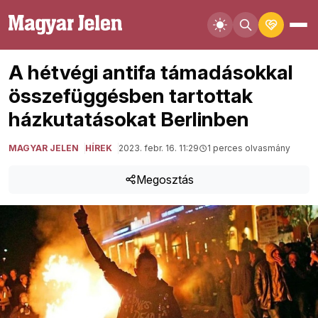
A hétvégi antifa támadásokkal
összefüggésben tartottak
házkutatásokat Berlinben
MAGYAR JELEN
HÍREK
2023. febr. 16. 11:29
1 perces olvasmány
Megosztás