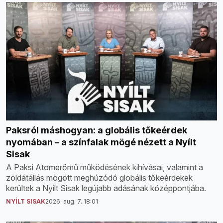
Paksról máshogyan: a globális tőkeérdek
nyomában – a színfalak mögé nézett a Nyílt
Sisak
A Paksi Atomerőmű működésének kihívásai, valamint a
zöldátállás mögött meghúzódó globális tőkeérdekek
kerültek a Nyílt Sisak legújabb adásának középpontjába.
NYÍLT SISAK
2026. aug. 7. 18:01