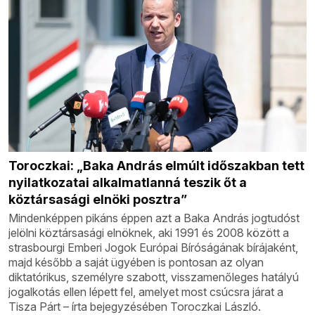
Toroczkai: „Baka András elmúlt időszakban tett
nyilatkozatai alkalmatlanná teszik őt a
köztársasági elnöki posztra”
Mindenképpen pikáns éppen azt a Baka András jogtudóst
jelölni köztársasági elnöknek, aki 1991 és 2008 között a
strasbourgi Emberi Jogok Európai Bíróságának bírájaként,
majd később a saját ügyében is pontosan az olyan
diktatórikus, személyre szabott, visszamenőleges hatályú
jogalkotás ellen lépett fel, amelyet most csúcsra járat a
Tisza Párt – írta bejegyzésében Toroczkai László.