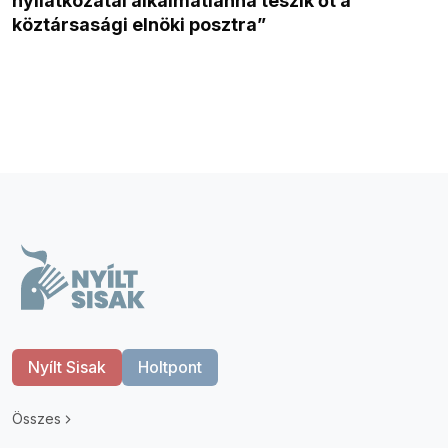
nyilatkozatai alkalmatlanná teszik őt a
köztársasági elnöki posztra”
Nyílt Sisak
Holtpont
Összes