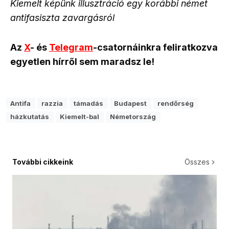
Kiemelt képünk illusztráció egy korábbi német
antifasiszta zavargásról
Az
X
- és
Telegram
-csatornáinkra feliratkozva
egyetlen hírről sem maradsz le!
Antifa
razzia
támadás
Budapest
rendőrség
házkutatás
Kiemelt-bal
Németország
További cikkeink
Összes