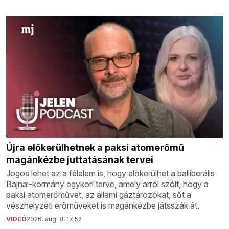
Újra előkerülhetnek a paksi atomerőmű
magánkézbe juttatásának tervei
Jogos lehet az a félelem is, hogy előkerülhet a balliberális
Bajnai-kormány egykori terve, amely arról szólt, hogy a
paksi atomerőművet, az állami gáztározókat, sőt a
vészhelyzeti erőműveket is magánkézbe játsszák át.
VIDEÓ
2026. aug. 8. 17:52