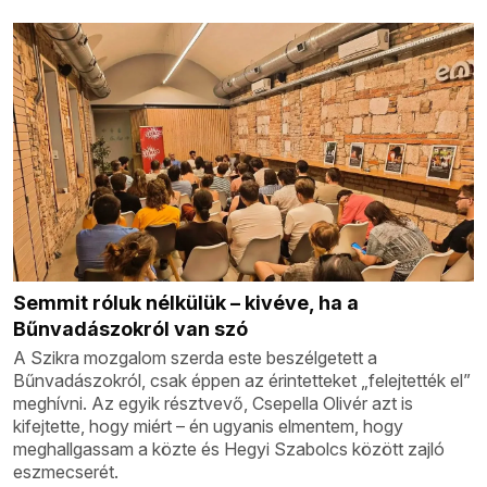
Semmit róluk nélkülük – kivéve, ha a
Bűnvadászokról van szó
A Szikra mozgalom szerda este beszélgetett a
Bűnvadászokról, csak éppen az érintetteket „felejtették el”
meghívni. Az egyik résztvevő, Csepella Olivér azt is
kifejtette, hogy miért – én ugyanis elmentem, hogy
meghallgassam a közte és Hegyi Szabolcs között zajló
eszmecserét.