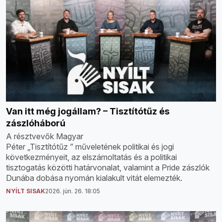
Van itt még jogállam? – Tisztítótűz és
zászlóháború
A résztvevők Magyar
Péter „Tisztítótűz ” műveletének politikai és jogi
következményeit, az elszámoltatás és a politikai
tisztogatás közötti határvonalat, valamint a Pride zászlók
Dunába dobása nyomán kialakult vitát elemezték.
NYÍLT SISAK
2026. jún. 26. 18:05