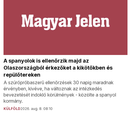
A spanyolok is ellenőrzik majd az
Olaszországból érkezőket a kikötőkben és
repülőtereken
A szúrópróbaszerű ellenőrzések 30 napig maradnak
érvényben, kivéve, ha változnak az intézkedés
bevezetését indokló körülmények - közölte a spanyol
kormány.
KÜLFÖLD
2026. aug. 8. 08:10