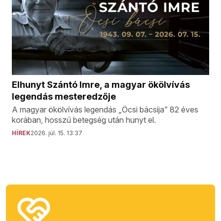
Elhunyt Szántó Imre, a magyar ökölvívás
legendás mesteredzője
A magyar ökölvívás legendás „Öcsi bácsija” 82 éves
korában, hosszú betegség után hunyt el.
HÍREK
2026. júl. 15. 13:37