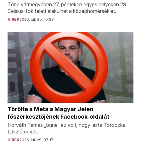
Több vármegyében 27, pénteken egyes helyeken 29
Celsius-fok felett alakulhat a középhőmérséklet.
HÍREK
2026. júl. 30. 10:33
Törölte a Meta a Magyar Jelen
főszerkesztőjének Facebook-oldalát
Horváth Tamás „bűne“ az volt, hogy leírta Toroczkai
László nevét.
HÍREK
2026. júl. 29. 07:17