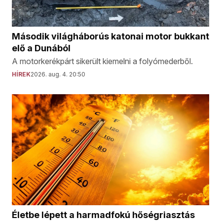
Második világháborús katonai motor bukkant
elő a Dunából
A motorkerékpárt sikerült kiemelni a folyómederből.
HÍREK
2026. aug. 4. 20:50
Életbe lépett a harmadfokú hőségriasztás