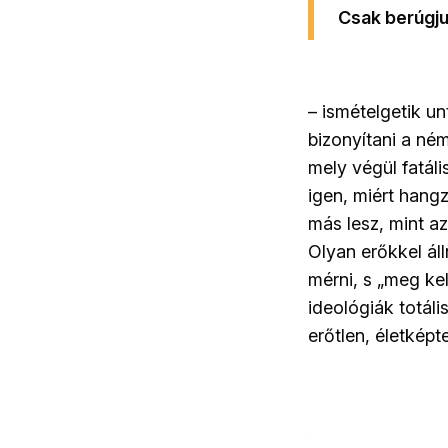
Csak berúgju
– ismételgetik un
bizonyítani a ném
mely végül fatáli
igen, miért hang
más lesz, mint a
Olyan erőkkel ál
mérni, s „meg kel
ideológiák totál
erőtlen, életkép