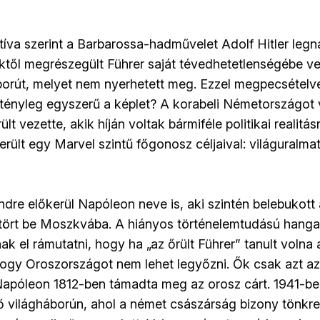
atíva szerint a Barbarossa-hadművelet Adolf Hitler le
ktől megrészegült Führer saját tévedhetetlenségébe ve
áborút, melyet nem nyerhetett meg. Ezzel megpecsételve
 tényleg egyszerű a képlet? A korabeli Németországot
ült vezette, akik híján voltak bármiféle politikai realitá
rült egy Marvel szintű főgonosz céljaival: világuralma
ndre előkerül Napóleon neve is, aki szintén belebukott
 tört be Moszkvába. A hiányos történelemtudású hanga
 el rámutatni, hogy ha „az őrült Führer” tanult volna 
hogy Oroszországot nem lehet legyőzni. Ők csak azt a
y Napóleon 1812-ben támadta meg az orosz cárt. 1941-be
 világháborún, ahol a német császárság bizony tönkre