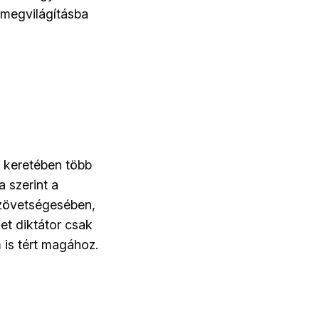
 megvilágításba
k keretében több
a szerint a
szövetségesében,
et diktátor csak
 is tért magához.