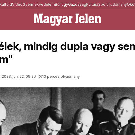
Külföld
Videó
Gyermekvédelem
Bűnügy
Gazdaság
Kultúra
Sport
Tudomány
Ökot
élek, mindig dupla vagy se
am"
2023. jún. 22. 09:26
10 perces olvasmány