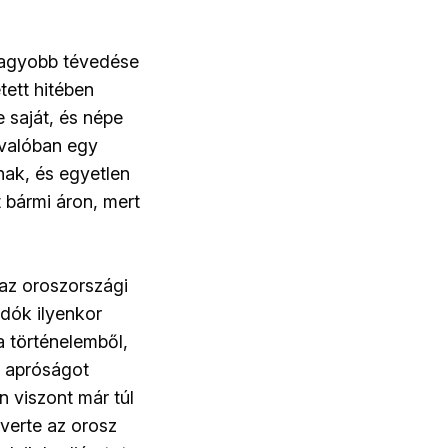
gnagyobb tévedése
tett hitében
 saját, és népe
 valóban egy
snak, és egyetlen
t bármi áron, mert
 az oroszországi
dók ilyenkor
a történelemből,
z apróságot
n viszont már túl
verte az orosz