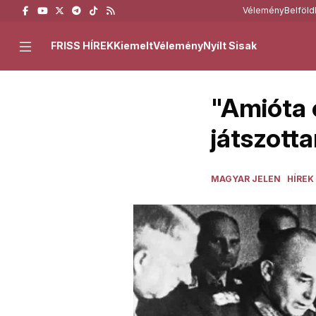
Vélemény
Belföld
FRISS HÍREK
Kiemelt
Vélemény
Nyílt Sisak
"Amióta 
játszott
MAGYAR JELEN
HÍREK