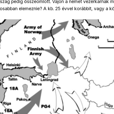
szág pedig összeomlott. Vajon a német vezérkarnak me
aposabban elemeznie? A kb. 25 évvel korábbit, vagy a k