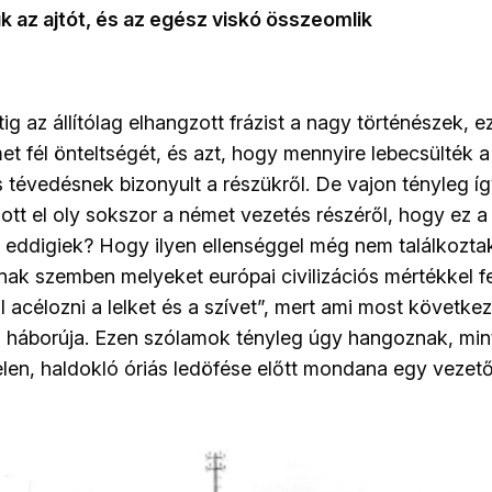
k az ajtót, és az egész viskó összeomlik
tig az állítólag elhangzott frázist a nagy történészek, 
et fél önteltségét, és azt, hogy mennyire lebecsülték a
s tévedésnek bizonyult a részükről. De vajon tényleg í
zott el oly sokszor a német vezetés részéről, hogy ez 
z eddigiek? Hogy ilyen ellenséggel még nem találkozt
lnak szemben melyeket európai civilizációs mértékkel f
l acélozni a lelket és a szívet”, mert ami most következ
is háborúja. Ezen szólamok tényleg úgy hangoznak, mi
telen, haldokló óriás ledöfése előtt mondana egy veze