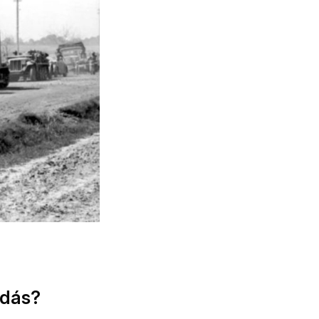
ldás?