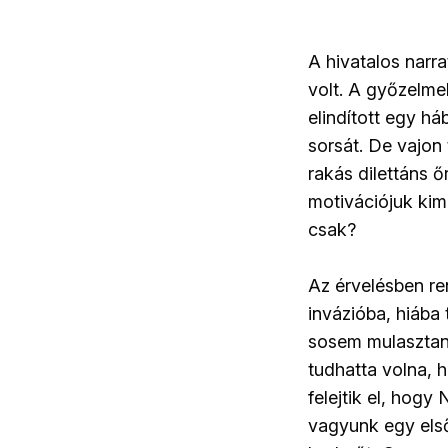
A hivatalos narr
volt. A győzelme
elindított egy h
sorsát. De vajon
rakás dilettáns őr
motivációjuk kime
csak?
Az érvelésben re
invázióba, hiába
sosem mulasztanak
tudhatta volna, 
felejtik el, hog
vagyunk egy első