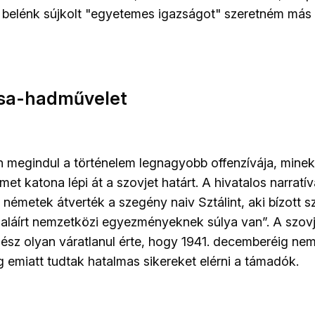
 belénk sújkolt "egyetemes igazságot" szeretném más
sa-hadművelet
én megindul a történelem legnagyobb offenzívája, mine
émet katona lépi át a szovjet határt. A hivatalos narratív
 németek átverték a szegény naiv Sztálint, aki bízott 
z aláírt nemzetközi egyezményeknek súlya van”. A szovj
gész olyan váratlanul érte, hogy 1941. decemberéig nem
g emiatt tudtak hatalmas sikereket elérni a támadók.