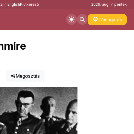
áj
In English
Kiútkereső
2026. aug. 7. péntek
Támogatás
mmire
Megosztás