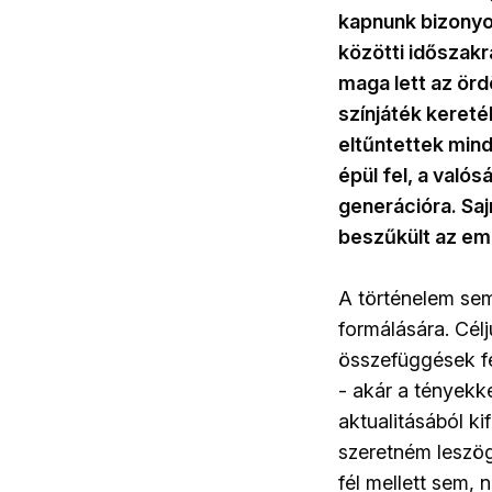
kapnunk bizonyo
közötti időszakr
maga lett az ör
színjáték keret
eltűntettek mind
épül fel, a való
generációra. Sa
beszűkült az em
A történelem se
formálására. Cél
összefüggések fe
- akár a tényekk
aktualitásából ki
szeretném leszöge
fél mellett sem,