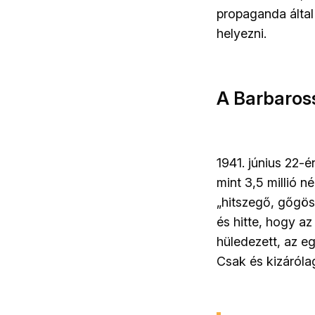
propaganda által
helyezni.
A Barbaros
1941. június 22-
mint 3,5 millió n
„hitszegő, gőgös
és hitte, hogy a
hüledezett, az e
Csak és kizáróla