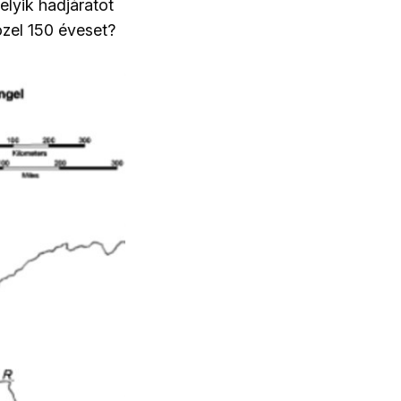
lyik hadjáratot
özel 150 éveset?