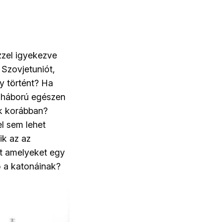
ezzel igyekezve
 Szovjetuniót,
gy történt? Ha
a háború egészen
ak korábban?
el sem lehet
ik az az
nt amelyeket egy
tő a katonáinak?