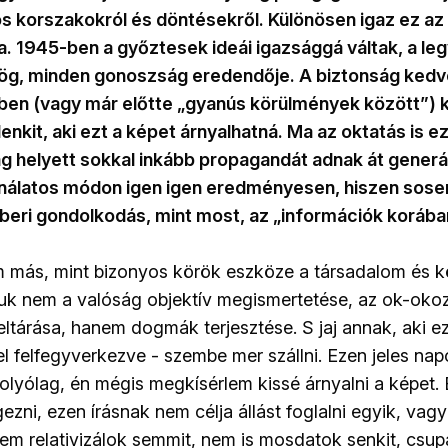
s korszakokról és döntésekről. Különösen igaz ez a
a. 1945-ben a győztesek ideái igazsággá váltak, a leg
dög, minden gonoszság eredendője. A biztonság kedvé
ében (vagy már előtte „gyanús körülmények között”) 
enkit, aki ezt a képet árnyalhatná. Ma az oktatás is 
ság helyett sokkal inkább propagandát adnak át generá
jnálatos módon igen igen eredményesen, hiszen sose
beri gondolkodás, mint most, az „információk korába
m más, mint bizonyos körök eszköze a társadalom és 
juk nem a valóság objektív megismertetése, az ok-okoz
ltárása, hanem dogmák terjesztése. S jaj annak, aki 
el felfegyverkezve - szembe mer szállni. Ezen jeles na
folyólag, én mégis megkísérlem kissé árnyalni a képet. 
zni, ezen írásnak nem célja állást foglalni egyik, vag
 nem relativizálok semmit, nem is mosdatok senkit, csu