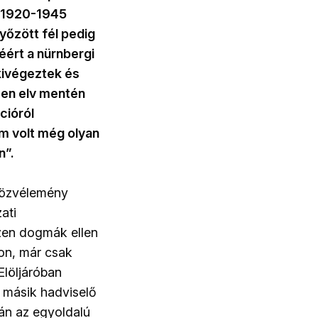
z 1920-1945
yőzött fél pedig
ért a nürnbergi
kivégeztek és
ezen elv mentén
cióról
m volt még olyan
n”.
közvélemény
ati
ezen dogmák ellen
pon, már csak
Elöljáróban
y másik hadviselő
pán az egyoldalú