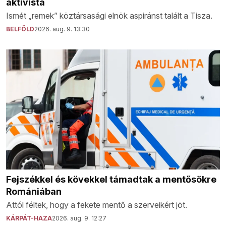
aktivista
Ismét „remek” köztársasági elnök aspiránst talált a Tisza.
BELFÖLD
2026. aug. 9. 13:30
Fejszékkel és kövekkel támadtak a mentősökre
Romániában
Attól féltek, hogy a fekete mentő a szerveikért jöt.
KÁRPÁT-HAZA
2026. aug. 9. 12:27