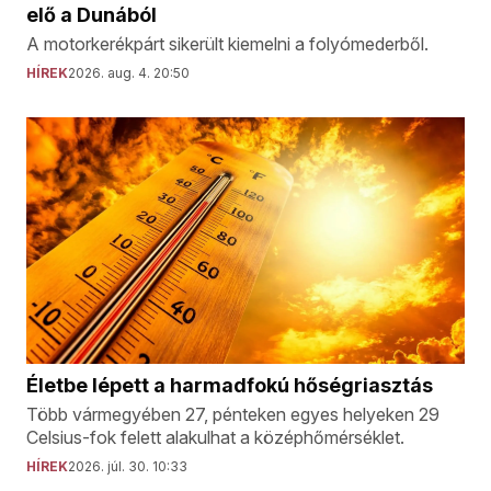
elő a Dunából
A motorkerékpárt sikerült kiemelni a folyómederből.
HÍREK
2026. aug. 4. 20:50
Életbe lépett a harmadfokú hőségriasztás
Több vármegyében 27, pénteken egyes helyeken 29
Celsius-fok felett alakulhat a középhőmérséklet.
HÍREK
2026. júl. 30. 10:33