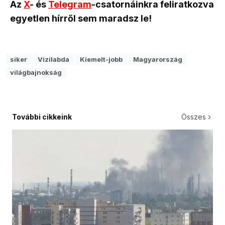
Az
X
- és
Telegram
-csatornáinkra feliratkozva
egyetlen hírről sem maradsz le!
siker
Vizilabda
Kiemelt-jobb
Magyarország
világbajnokság
További cikkeink
Összes