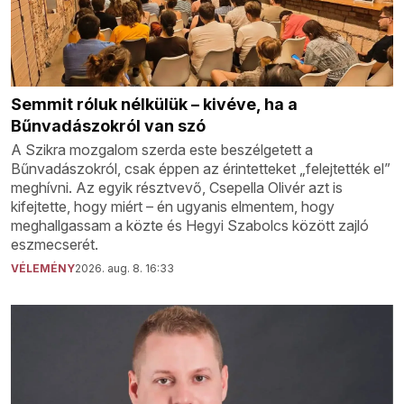
Semmit róluk nélkülük – kivéve, ha a
Bűnvadászokról van szó
A Szikra mozgalom szerda este beszélgetett a
Bűnvadászokról, csak éppen az érintetteket „felejtették el”
meghívni. Az egyik résztvevő, Csepella Olivér azt is
kifejtette, hogy miért – én ugyanis elmentem, hogy
meghallgassam a közte és Hegyi Szabolcs között zajló
eszmecserét.
VÉLEMÉNY
2026. aug. 8. 16:33