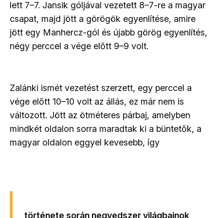
lett 7–7. Jansik góljával vezetett 8–7-re a magyar
csapat, majd jött a görögök egyenlítése, amire
jött egy Manhercz-gól és újabb görög egyenlítés,
négy perccel a vége előtt 9–9 volt.
Zalánki ismét vezetést szerzett, egy perccel a
vége előtt 10–10 volt az állás, ez már nem is
változott. Jött az ötméteres párbaj, amelyben
mindkét oldalon sorra maradtak ki a büntetők, a
magyar oldalon eggyel kevesebb, így
története során negyedszer világbajnok