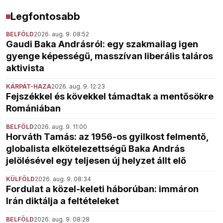
Legfontosabb
BELFÖLD
2026. aug. 9. 08:52
Gaudi Baka Andrásról: egy szakmailag igen
gyenge képességű, masszívan liberális taláros
aktivista
KÁRPÁT-HAZA
2026. aug. 9. 12:23
Fejszékkel és kövekkel támadtak a mentősökre
Romániában
BELFÖLD
2026. aug. 9. 11:00
Horváth Tamás: az 1956-os gyilkost felmentő,
globalista elkötelezettségű Baka András
jelölésével egy teljesen új helyzet állt elő
KÜLFÖLD
2026. aug. 9. 08:34
Fordulat a közel-keleti háborúban: immáron
Irán diktálja a feltételeket
BELFÖLD
2026. aug. 9. 08:28