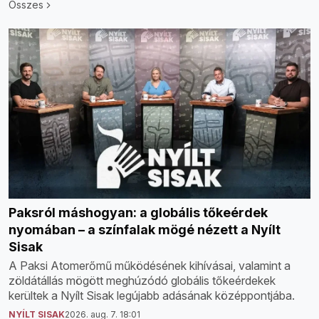
Összes
Paksról máshogyan: a globális tőkeérdek
nyomában – a színfalak mögé nézett a Nyílt
Sisak
A Paksi Atomerőmű működésének kihívásai, valamint a
zöldátállás mögött meghúzódó globális tőkeérdekek
kerültek a Nyílt Sisak legújabb adásának középpontjába.
NYÍLT SISAK
2026. aug. 7. 18:01