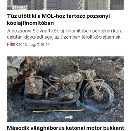
Tűz ütött ki a MOL-hoz tartozó pozsonyi
kőolajfinomítóban
A pozsonyi Slovnaft kőolaj-finomítóban pénteken kora
délután kigyulladt egy, az üzemben tárolt kőolajtermék.
HÍREK
2026. aug. 7. 16:20
Második világháborús katonai motor bukkant