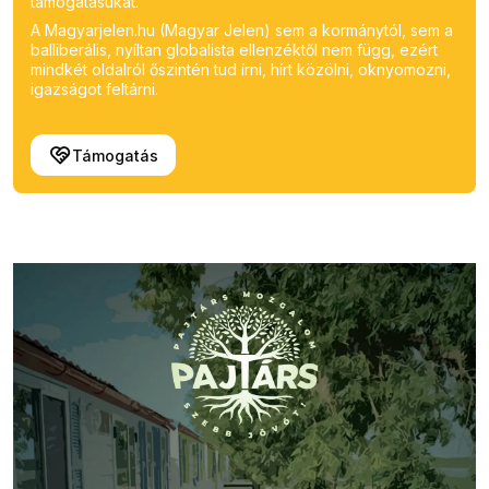
támogatásukat.
A Magyarjelen.hu (Magyar Jelen) sem a kormánytól, sem a
balliberális, nyíltan globalista ellenzéktől nem függ, ezért
mindkét oldalról őszintén tud írni, hírt közölni, oknyomozni,
igazságot feltárni.
Támogatás