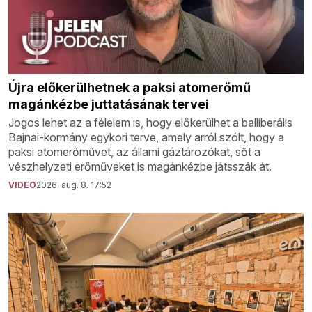
Újra előkerülhetnek a paksi atomerőmű
magánkézbe juttatásának tervei
Jogos lehet az a félelem is, hogy előkerülhet a balliberális
Bajnai-kormány egykori terve, amely arról szólt, hogy a
paksi atomerőművet, az állami gáztározókat, sőt a
vészhelyzeti erőműveket is magánkézbe játsszák át.
VIDEÓ
2026. aug. 8. 17:52