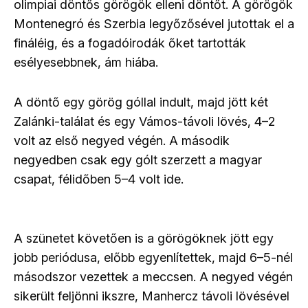
olimpiai döntős görögök elleni döntőt. A görögök
Montenegró és Szerbia legyőzősével jutottak el a
fináléig, és a fogadóirodák őket tartották
esélyesebbnek, ám hiába.
A döntő egy görög góllal indult, majd jött két
Zalánki-találat és egy Vámos-távoli lövés, 4–2
volt az első negyed végén. A második
negyedben csak egy gólt szerzett a magyar
csapat, félidőben 5–4 volt ide.
A szünetet követően is a görögöknek jött egy
jobb periódusa, előbb egyenlítettek, majd 6–5-nél
másodszor vezettek a meccsen. A negyed végén
sikerült feljönni ikszre, Manhercz távoli lövésével