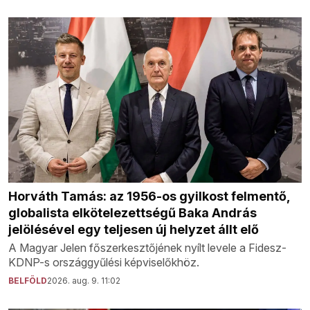
Horváth Tamás: az 1956-os gyilkost felmentő,
globalista elkötelezettségű Baka András
jelölésével egy teljesen új helyzet állt elő
A Magyar Jelen főszerkesztőjének nyílt levele a Fidesz-
KDNP-s országgyűlési képviselőkhöz.
BELFÖLD
2026. aug. 9. 11:02