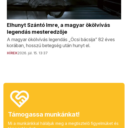
Elhunyt Szántó Imre, a magyar ökölvívás
legendás mesteredzője
A magyar ökölvívás legendás „Öcsi bácsija” 82 éves
korában, hosszú betegség után hunyt el.
HÍREK
2026. júl. 15. 13:37
Támogassa munkánkat!
Mi a munkánkkal háláljuk meg a megtisztelő figyelmüket és