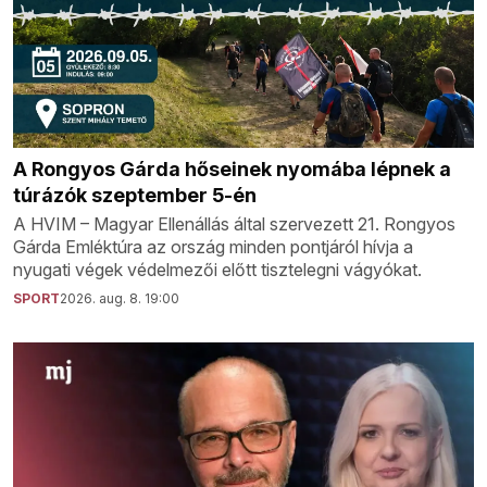
A Rongyos Gárda hőseinek nyomába lépnek a
túrázók szeptember 5-én
A HVIM – Magyar Ellenállás által szervezett 21. Rongyos
Gárda Emléktúra az ország minden pontjáról hívja a
nyugati végek védelmezői előtt tisztelegni vágyókat.
SPORT
2026. aug. 8. 19:00