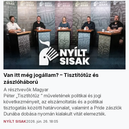
Van itt még jogállam? – Tisztítótűz és
zászlóháború
A résztvevők Magyar
Péter „Tisztítótűz ” műveletének politikai és jogi
következményeit, az elszámoltatás és a politikai
tisztogatás közötti határvonalat, valamint a Pride zászlók
Dunába dobása nyomán kialakult vitát elemezték.
NYÍLT SISAK
2026. jún. 26. 18:05