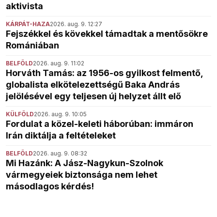
aktivista
KÁRPÁT-HAZA
2026. aug. 9. 12:27
Fejszékkel és kövekkel támadtak a mentősökre
Romániában
BELFÖLD
2026. aug. 9. 11:02
Horváth Tamás: az 1956-os gyilkost felmentő,
globalista elkötelezettségű Baka András
jelölésével egy teljesen új helyzet állt elő
KÜLFÖLD
2026. aug. 9. 10:05
Fordulat a közel-keleti háborúban: immáron
Irán diktálja a feltételeket
BELFÖLD
2026. aug. 9. 08:32
Mi Hazánk: A Jász-Nagykun-Szolnok
vármegyeiek biztonsága nem lehet
másodlagos kérdés!