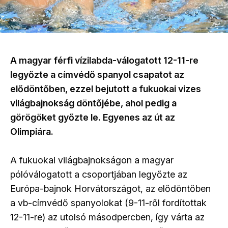
A magyar férfi vízilabda-válogatott 12-11-re
legyőzte a címvédő spanyol csapatot az
elődöntőben, ezzel bejutott a fukuokai vizes
világbajnokság döntőjébe, ahol pedig a
görögöket győzte le. Egyenes az út az
Olimpiára.
A fukuokai világbajnokságon a magyar
pólóválogatott a csoportjában legyőzte az
Európa-bajnok Horvátországot, az elődöntőben
a vb-címvédő spanyolokat (9-11-ről fordítottak
12-11-re) az utolsó másodpercben, így várta az