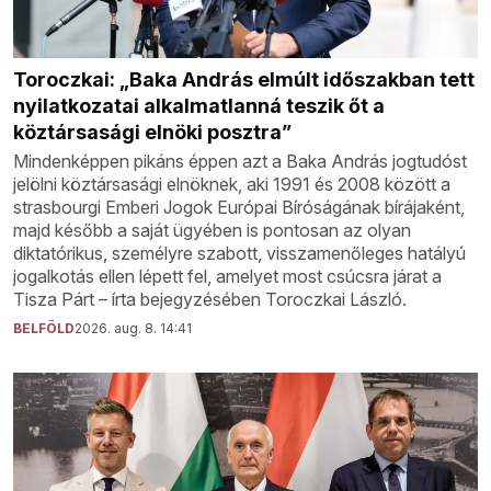
Toroczkai: „Baka András elmúlt időszakban tett
nyilatkozatai alkalmatlanná teszik őt a
köztársasági elnöki posztra”
Mindenképpen pikáns éppen azt a Baka András jogtudóst
jelölni köztársasági elnöknek, aki 1991 és 2008 között a
strasbourgi Emberi Jogok Európai Bíróságának bírájaként,
majd később a saját ügyében is pontosan az olyan
diktatórikus, személyre szabott, visszamenőleges hatályú
jogalkotás ellen lépett fel, amelyet most csúcsra járat a
Tisza Párt – írta bejegyzésében Toroczkai László.
BELFÖLD
2026. aug. 8. 14:41