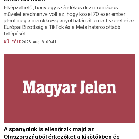
Elképzelhető, hogy egy szándékos dezinformációs
művelet eredménye volt az, hogy közel 70 ezer ember
jelent meg a marokkói-spanyol határnál, emiatt szeretné az
Európai Bizottság a TikTok és a Meta határozottabb
fellépését.
KÜLFÖLD
2026. aug. 8. 09:41
A spanyolok is ellenőrzik majd az
Olaszországból érkezőket a kikötőkben és