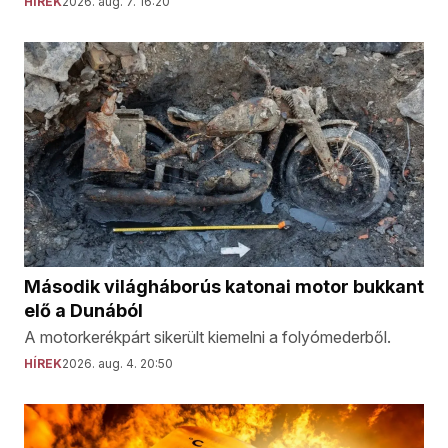
HÍREK
2026. aug. 7. 16:20
Második világháborús katonai motor bukkant
elő a Dunából
A motorkerékpárt sikerült kiemelni a folyómederből.
HÍREK
2026. aug. 4. 20:50