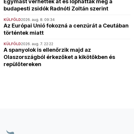
Egymást verhették át és lophatták meg a
budapesti zsidók Radnóti Zoltán szerint
KÜLFÖLD
2026. aug. 8. 09:34
Az Európai Unió fokozná a cenzúrát a Ceutában
történtek miatt
KÜLFÖLD
2026. aug. 7. 22:22
A spanyolok is ellenőrzik majd az
Olaszországból érkezőket a kikötőkben és
repülőtereken