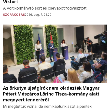
Viktort
A volt kormányfő sört és csevapot fogyasztott.
SZÓRAKOZÁS
2026. aug. 7. 22:20
Az őrkutya újságírók nem kérdezték Magyar
Pétert Mészáros Lőrinc Tisza-kormány alatt
megnyert tenderéről
Mi megtettük volna, de nem kaptunk szót a pénteki