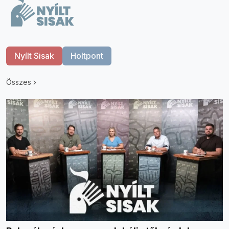
Nyílt Sisak
Holtpont
Összes