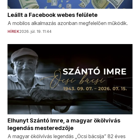
Leállt a Facebook webes felülete
A mobilos alkalmazás azonban megfelelően működik.
HÍREK
2026. júl. 19. 11:44
Elhunyt Szántó Imre, a magyar ökölvívás
legendás mesteredzője
A magyar ökölvívás legendás „Öcsi bácsija” 82 éves