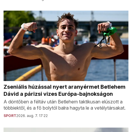
Zseniális húzással nyert aranyérmet Betlehem
Dávid a párizsi vizes Európa-bajnokságon
A döntőben a féltáv után Betlehem taktikusan elúszott a
többiektől, és a fő bolytól balra hagyta le a vetélytársakat.
SPORT
2026. aug. 7. 17:22