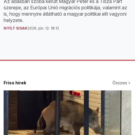
Az adásban szóba került Magyar Péter és a Tisza Párt
szerepe, az Európai Unió migrációs politikája, valamint az
is, hogy mennyire átlátható a magyar politikai elit vagyoni
helyzete.
NYÍLT SISAK
2026. jún. 12. 18:12
Friss hírek
Összes