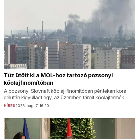
Tűz ütött ki a MOL-hoz tartozó pozsonyi
kőolajfinomítóban
A pozsonyi Slovnaft kőolaj-finomítóban pénteken kora
délután kigyulladt egy, az üzemben tárolt kőolajtermék.
HÍREK
2026. aug. 7. 16:20