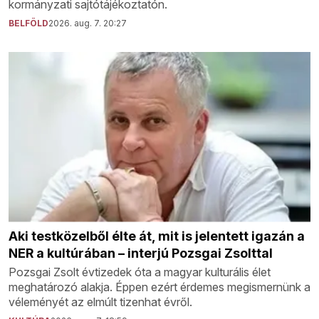
kormányzati sajtótájékoztatón.
BELFÖLD
2026. aug. 7. 20:27
Aki testközelből élte át, mit is jelentett igazán a
NER a kultúrában – interjú Pozsgai Zsolttal
Pozsgai Zsolt évtizedek óta a magyar kulturális élet
meghatározó alakja. Éppen ezért érdemes megismernünk a
véleményét az elmúlt tizenhat évről.