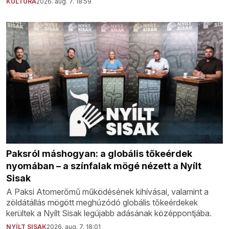
KULTÚRA
2026. aug. 7. 18:59
Paksról máshogyan: a globális tőkeérdek
nyomában – a színfalak mögé nézett a Nyílt
Sisak
A Paksi Atomerőmű működésének kihívásai, valamint a
zöldátállás mögött meghúzódó globális tőkeérdekek
kerültek a Nyílt Sisak legújabb adásának középpontjába.
NYÍLT SISAK
2026. aug. 7. 18:01