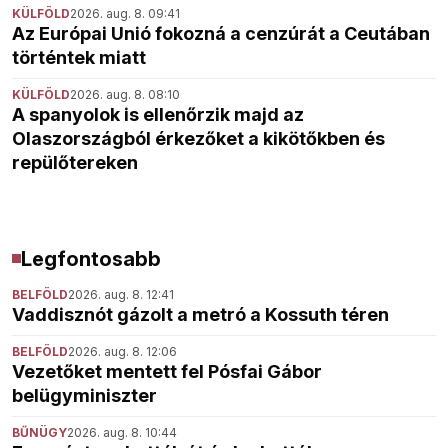
KÜLFÖLD
2026. aug. 8. 09:41
Az Európai Unió fokozná a cenzúrát a Ceutában
történtek miatt
KÜLFÖLD
2026. aug. 8. 08:10
A spanyolok is ellenőrzik majd az
Olaszországból érkezőket a kikötőkben és
repülőtereken
Legfontosabb
BELFÖLD
2026. aug. 8. 12:41
Vaddisznót gázolt a metró a Kossuth téren
BELFÖLD
2026. aug. 8. 12:06
Vezetőket mentett fel Pósfai Gábor
belügyminiszter
BŰNÜGY
2026. aug. 8. 10:44