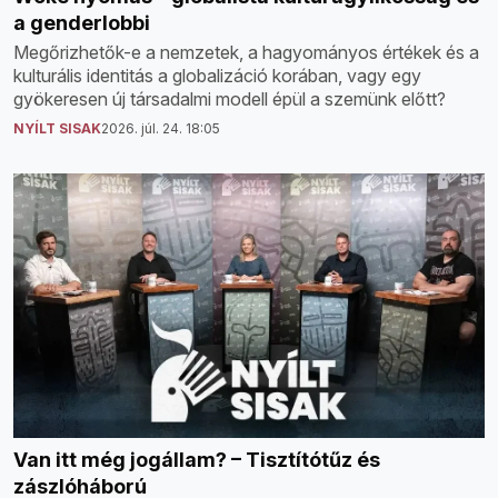
a genderlobbi
Megőrizhetők-e a nemzetek, a hagyományos értékek és a
kulturális identitás a globalizáció korában, vagy egy
gyökeresen új társadalmi modell épül a szemünk előtt?
NYÍLT SISAK
2026. júl. 24. 18:05
Van itt még jogállam? – Tisztítótűz és
zászlóháború