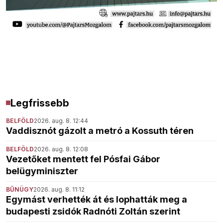
Legfrissebb
BELFÖLD
2026. aug. 8. 12:44
Vaddisznót gázolt a metró a Kossuth téren
BELFÖLD
2026. aug. 8. 12:08
Vezetőket mentett fel Pósfai Gábor
belügyminiszter
BŰNÜGY
2026. aug. 8. 11:12
Egymást verhették át és lophatták meg a
budapesti zsidók Radnóti Zoltán szerint