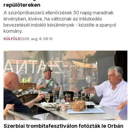
repülőtereken
A szúrópróbaszerű ellenőrzések 30 napig maradnak
érvényben, kivéve, ha változnak az intézkedés
bevezetését indokló körülmények - közölte a spanyol
kormány.
KÜLFÖLD
2026. aug. 8. 08:10
Szerbiai trombitafesztiválon fotózták le Orbán