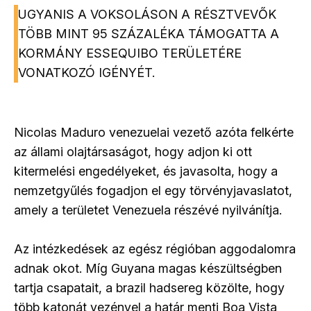
UGYANIS A VOKSOLÁSON A RÉSZTVEVŐK
TÖBB MINT 95 SZÁZALÉKA TÁMOGATTA A
KORMÁNY ESSEQUIBO TERÜLETÉRE
VONATKOZÓ IGÉNYÉT.
Nicolas Maduro venezuelai vezető azóta felkérte
az állami olajtársaságot, hogy adjon ki ott
kitermelési engedélyeket, és javasolta, hogy a
nemzetgyűlés fogadjon el egy törvényjavaslatot,
amely a területet Venezuela részévé nyilvánítja.
Az intézkedések az egész régióban aggodalomra
adnak okot. Míg Guyana magas készültségben
tartja csapatait, a brazil hadsereg közölte, hogy
több katonát vezényel a határ menti Boa Vista