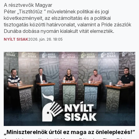
A résztvevők Magyar
Péter „Tisztítótűz ” műveletének politikai és jogi
következményeit, az elszámoltatás és a politikai
tisztogatás közötti határvonalat, valamint a Pride zászlók
Dunába dobása nyomán kialakult vitát elemezték.
NYÍLT SISAK
2026. jún. 26. 18:05
„Miniszterelnök úrtól ez maga az önleleplezés!”