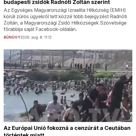
budapesti zsidók Radnóti Zoltán szerint
Az Egységes Magyarországi Izraelita Hitközség (EMIH)
körüli zűrös ügyekről tett közzé több bejegyzést Radnóti
Zoltán, a Magyarországi Zsidó Hitközségek Szövetsége
főrabbija saját Facebook-oldalán.
BŰNÜGY
2026. aug. 8. 11:12
Az Európai Unió fokozná a cenzúrát a Ceutában
történtek miatt