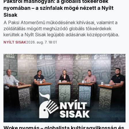
Paksról máshogyan: a globális tőkeérdek
nyomában – a színfalak mögé nézett a Nyílt
Sisak
A Paksi Atomerőmű működésének kihívásai, valamint a
zöldátállás mögött meghúzódó globális tőkeérdekek
kerültek a Nyílt Sisak legújabb adásának középpontjába.
NYÍLT SISAK
2026. aug. 7. 18:01
Woke nyomás – globalista kultúragyilkosság és