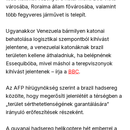
városába, Roraima állam fővárosába, valamint
több fegyveres járművet is telepít.
Ugyanakkor Venezuela bármilyen katonai
behatolása logisztikai szempontból kihívást
jelentene, a venezuelai katonáknak brazil
területen kellene áthaladniuk, ha belépnének
Essequibóba, mivel máshol a terepviszonyok
kihívást jelentenek – írja a
BBC
.
Az AFP hírügynökség szerint a brazil hadsereg
közölte, hogy megerősíti jelenlétét a térségben a
„terület sérthetetlenségének garantálására”
irányuló erőfeszítések részeként.
A guyanai hadsereg helikoptere hét emberrel a