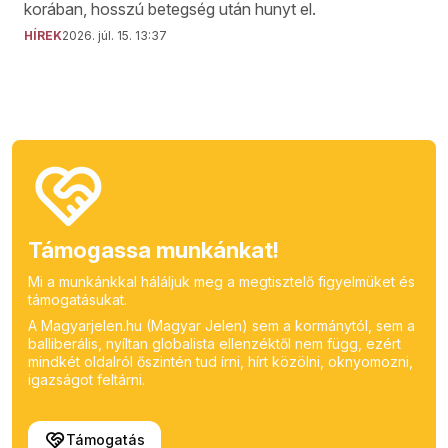
korában, hosszú betegség után hunyt el.
HÍREK
2026. júl. 15. 13:37
Támogassa munkánkat!
Mi a munkánkkal háláljuk meg a megtisztelő figyelmüket és
támogatásukat.
A Magyarjelen.hu (Magyar Jelen) sem a kormánytól, sem a
balliberális, nyíltan globalista ellenzéktől nem függ, ezért
mindkét oldalról őszintén tud írni, hírt közölni, oknyomozni,
igazságot feltárni.
Támogatás