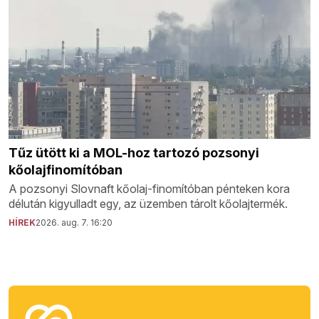
Tűz ütött ki a MOL-hoz tartozó pozsonyi
kőolajfinomítóban
A pozsonyi Slovnaft kőolaj-finomítóban pénteken kora
délután kigyulladt egy, az üzemben tárolt kőolajtermék.
HÍREK
2026. aug. 7. 16:20