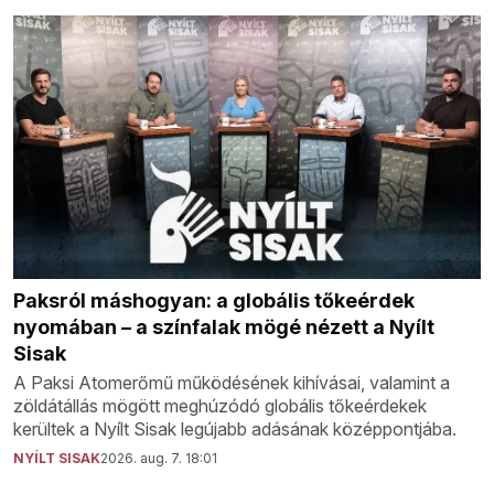
Paksról máshogyan: a globális tőkeérdek
nyomában – a színfalak mögé nézett a Nyílt
Sisak
A Paksi Atomerőmű működésének kihívásai, valamint a
zöldátállás mögött meghúzódó globális tőkeérdekek
kerültek a Nyílt Sisak legújabb adásának középpontjába.
NYÍLT SISAK
2026. aug. 7. 18:01