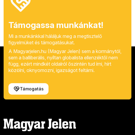
Támogassa munkánkat!
Mi a munkánkkal háláljuk meg a megtisztelő
figyelmüket és támogatásukat.
A Magyarjelen.hu (Magyar Jelen) sem a kormánytól,
sem a balliberális, nyíltan globalista ellenzéktől nem
függ, ezért mindkét oldalról őszintén tud írni, hírt
közölni, oknyomozni, igazságot feltárni.
Támogatás