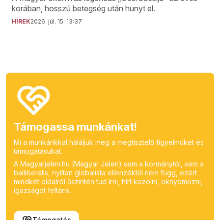
korában, hosszú betegség után hunyt el.
HÍREK
2026. júl. 15. 13:37
Támogassa munkánkat!
Mi a munkánkkal háláljuk meg a megtisztelő figyelmüket és
támogatásukat.
A Magyarjelen.hu (Magyar Jelen) sem a kormánytól, sem a
balliberális, nyíltan globalista ellenzéktől nem függ, ezért
mindkét oldalról őszintén tud írni, hírt közölni, oknyomozni,
igazságot feltárni.
Támogatás