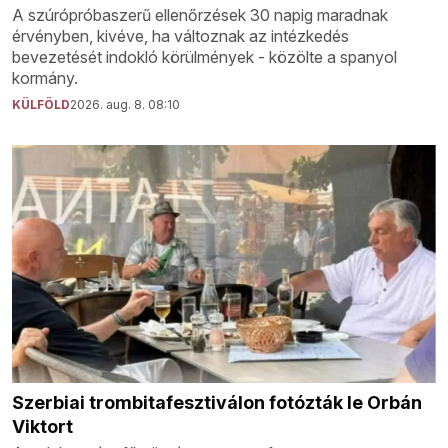
A szúrópróbaszerű ellenőrzések 30 napig maradnak
érvényben, kivéve, ha változnak az intézkedés
bevezetését indokló körülmények - közölte a spanyol
kormány.
KÜLFÖLD
2026. aug. 8. 08:10
Szerbiai trombitafesztiválon fotózták le Orbán
Viktort