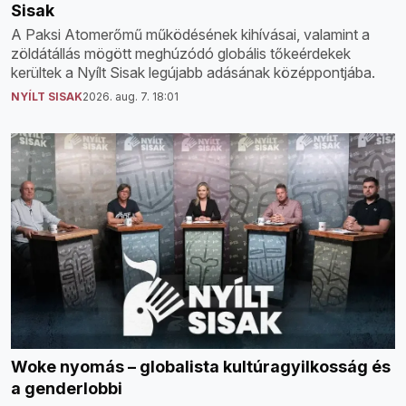
Sisak
A Paksi Atomerőmű működésének kihívásai, valamint a
zöldátállás mögött meghúzódó globális tőkeérdekek
kerültek a Nyílt Sisak legújabb adásának középpontjába.
NYÍLT SISAK
2026. aug. 7. 18:01
Woke nyomás – globalista kultúragyilkosság és
a genderlobbi