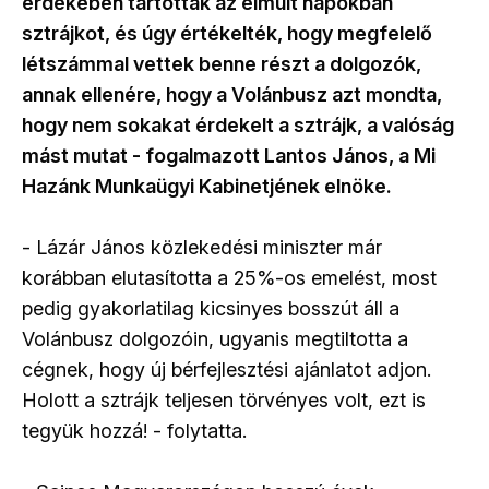
érdekében tartottak az elmúlt napokban
sztrájkot, és úgy értékelték, hogy megfelelő
létszámmal vettek benne részt a dolgozók,
annak ellenére, hogy a Volánbusz azt mondta,
hogy nem sokakat érdekelt a sztrájk, a valóság
mást mutat - fogalmazott Lantos János, a Mi
Hazánk Munkaügyi Kabinetjének elnöke.
- Lázár János közlekedési miniszter már
korábban elutasította a 25%-os emelést, most
pedig gyakorlatilag kicsinyes bosszút áll a
Volánbusz dolgozóin, ugyanis megtiltotta a
cégnek, hogy új bérfejlesztési ajánlatot adjon.
Holott a sztrájk teljesen törvényes volt, ezt is
tegyük hozzá! - folytatta.