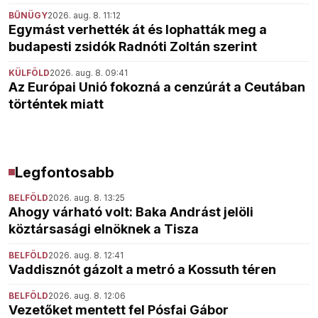
BŰNÜGY
2026. aug. 8. 11:12
Egymást verhették át és lophatták meg a
budapesti zsidók Radnóti Zoltán szerint
KÜLFÖLD
2026. aug. 8. 09:41
Az Európai Unió fokozná a cenzúrát a Ceutában
történtek miatt
Legfontosabb
BELFÖLD
2026. aug. 8. 13:25
Ahogy várható volt: Baka Andrást jelöli
köztársasági elnöknek a Tisza
BELFÖLD
2026. aug. 8. 12:41
Vaddisznót gázolt a metró a Kossuth téren
BELFÖLD
2026. aug. 8. 12:06
Vezetőket mentett fel Pósfai Gábor