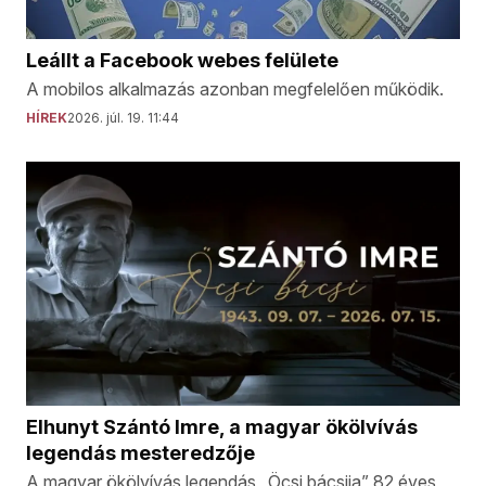
Leállt a Facebook webes felülete
A mobilos alkalmazás azonban megfelelően működik.
HÍREK
2026. júl. 19. 11:44
Elhunyt Szántó Imre, a magyar ökölvívás
legendás mesteredzője
A magyar ökölvívás legendás „Öcsi bácsija” 82 éves