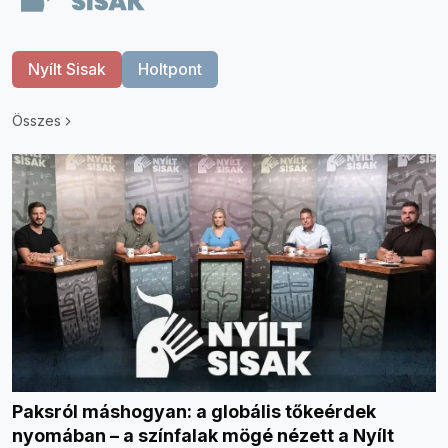
Nyílt Sisak
Holtpont
Összes
Paksról máshogyan: a globális tőkeérdek
nyomában – a színfalak mögé nézett a Nyílt