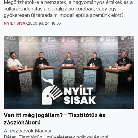
Megőrizhetők-e a nemzetek, a hagyományos értékek és a
kulturális identitás a globalizáció korában, vagy egy
gyökeresen új társadalmi modell épül a szemünk előtt?
NYÍLT SISAK
2026. júl. 24. 18:05
Van itt még jogállam? – Tisztítótűz és
zászlóháború
A résztvevők Magyar
Péter „Tisztítótűz ” műveletének politikai és jogi