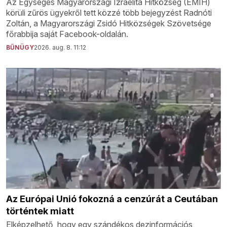
Az Egységes Magyarországi Izraelita Hitközség (EMIH)
körüli zűrös ügyekről tett közzé több bejegyzést Radnóti
Zoltán, a Magyarországi Zsidó Hitközségek Szövetsége
főrabbija saját Facebook-oldalán.
BŰNÜGY
2026. aug. 8. 11:12
Az Európai Unió fokozná a cenzúrát a Ceutában
történtek miatt
Elképzelhető, hogy egy szándékos dezinformációs