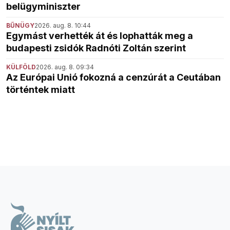
belügyminiszter
BŰNÜGY
2026. aug. 8. 10:44
Egymást verhették át és lophatták meg a
budapesti zsidók Radnóti Zoltán szerint
KÜLFÖLD
2026. aug. 8. 09:34
Az Európai Unió fokozná a cenzúrát a Ceutában
történtek miatt