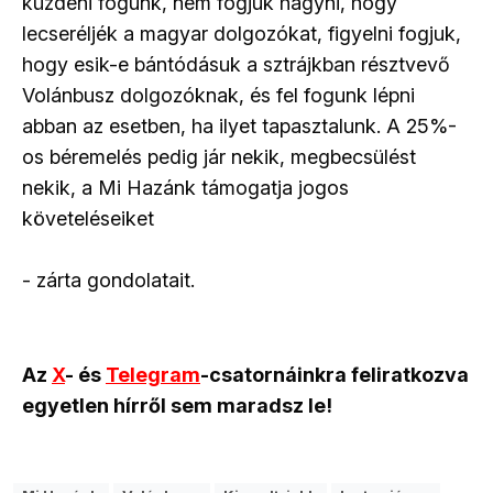
küzdeni fogunk, nem fogjuk hagyni, hogy
lecseréljék a magyar dolgozókat, figyelni fogjuk,
hogy esik-e bántódásuk a sztrájkban résztvevő
Volánbusz dolgozóknak, és fel fogunk lépni
abban az esetben, ha ilyet tapasztalunk. A 25%-
os béremelés pedig jár nekik, megbecsülést
nekik, a Mi Hazánk támogatja jogos
követeléseiket
- zárta gondolatait.
Az
X
- és
Telegram
-csatornáinkra feliratkozva
egyetlen hírről sem maradsz le!