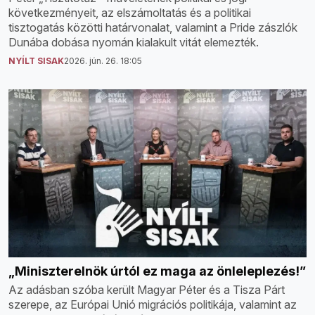
következményeit, az elszámoltatás és a politikai
tisztogatás közötti határvonalat, valamint a Pride zászlók
Dunába dobása nyomán kialakult vitát elemezték.
NYÍLT SISAK
2026. jún. 26. 18:05
„Miniszterelnök úrtól ez maga az önleleplezés!”
Az adásban szóba került Magyar Péter és a Tisza Párt
szerepe, az Európai Unió migrációs politikája, valamint az