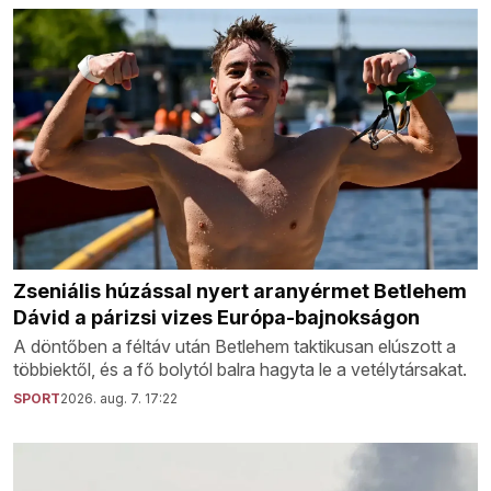
Zseniális húzással nyert aranyérmet Betlehem
Dávid a párizsi vizes Európa-bajnokságon
A döntőben a féltáv után Betlehem taktikusan elúszott a
többiektől, és a fő bolytól balra hagyta le a vetélytársakat.
SPORT
2026. aug. 7. 17:22