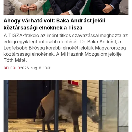
Ahogy várható volt: Baka Andrást jelöli
köztársasági elnöknek a Tisza
A TISZA-frakció az imént titkos szavazással meghozta az
eddigi egyik legfontosabb döntését: Dr. Baka Andrást, a
Legfelsőbb Bíróság korábbi elnökét jelöljük Magyarország
köztársasági elnökének. A Mi Hazánk Mozgalom jelöltje
Tóth Máté.
BELFÖLD
2026. aug. 8. 13:31