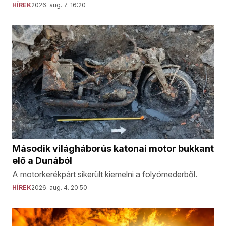
HÍREK
2026. aug. 7. 16:20
Második világháborús katonai motor bukkant
elő a Dunából
A motorkerékpárt sikerült kiemelni a folyómederből.
HÍREK
2026. aug. 4. 20:50