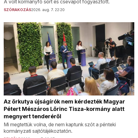
A volt kormányfő sört és csevapot fogyasztott.
SZÓRAKOZÁS
2026. aug. 7. 22:20
Az őrkutya újságírók nem kérdezték Magyar
Pétert Mészáros Lőrinc Tisza-kormány alatt
megnyert tenderéről
Mi megtettük volna, de nem kaptunk szót a pénteki
kormányzati sajtótájékoztatón.