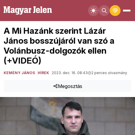
A Mi Hazánk szerint Lázár
János bosszújáról van szó a
Volánbusz-dolgozók ellen
(+VIDEÓ)
KEMÉNY JÁNOS
HÍREK
2023. dec. 16. 08:43
2 perces olvasmány
Megosztás