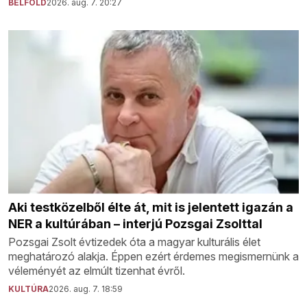
BELFÖLD
2026. aug. 7. 20:27
Aki testközelből élte át, mit is jelentett igazán a
NER a kultúrában – interjú Pozsgai Zsolttal
Pozsgai Zsolt évtizedek óta a magyar kulturális élet
meghatározó alakja. Éppen ezért érdemes megismernünk a
véleményét az elmúlt tizenhat évről.
KULTÚRA
2026. aug. 7. 18:59