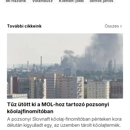
Mi Hazánk
Volánbusz
Kiemelt-jobb
lantos jános
További cikkeink
Összes
Tűz ütött ki a MOL-hoz tartozó pozsonyi
kőolajfinomítóban
A pozsonyi Slovnaft kőolaj-finomítóban pénteken kora
délután kigyulladt egy, az üzemben tárolt kőolajtermék.