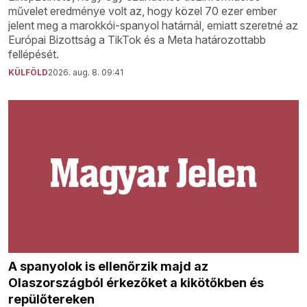
művelet eredménye volt az, hogy közel 70 ezer ember
jelent meg a marokkói-spanyol határnál, emiatt szeretné az
Európai Bizottság a TikTok és a Meta határozottabb
fellépését.
KÜLFÖLD
2026. aug. 8. 09:41
A spanyolok is ellenőrzik majd az
Olaszországból érkezőket a kikötőkben és
repülőtereken